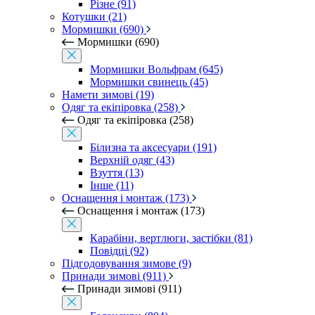
Різне (91)
Котушки (21)
Мормишки (690)
Мормишки (690)
Мормишки Вольфрам (645)
Мормишки свинець (45)
Намети зимові (19)
Одяг та екіпіровка (258)
Одяг та екіпіровка (258)
Білизна та аксесуари (191)
Верхній одяг (43)
Взуття (13)
Інше (11)
Оснащення і монтаж (173)
Оснащення і монтаж (173)
Карабіни, вертлюги, застібки (81)
Повідці (92)
Підгодовування зимове (9)
Принади зимові (911)
Принади зимові (911)