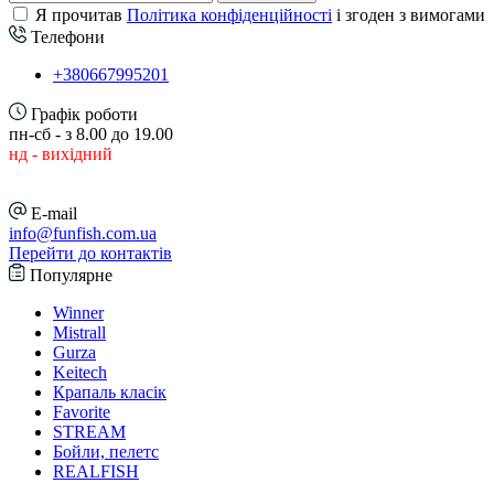
Я прочитав
Політика конфіденційності
і згоден з вимогами
Телефони
+380667995201
Графік роботи
пн-сб - з 8.00 до 19.00
нд - вихідний
E-mail
info@funfish.com.ua
Перейти до контактів
Популярне
Winner
Mistrall
Gurza
Keitech
Крапаль класік
Favorite
STREAM
Бойли, пелетс
REALFISH