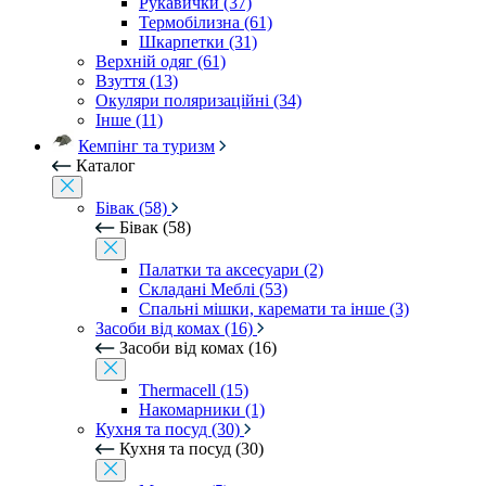
Рукавички (37)
Термобілизна (61)
Шкарпетки (31)
Верхній одяг (61)
Взуття (13)
Окуляри поляризаційні (34)
Інше (11)
Кемпінг та туризм
Каталог
Бівак (58)
Бівак (58)
Палатки та аксесуари (2)
Складані Меблі (53)
Спальні мішки, каремати та інше (3)
Засоби від комах (16)
Засоби від комах (16)
Thermacell (15)
Накомарники (1)
Кухня та посуд (30)
Кухня та посуд (30)