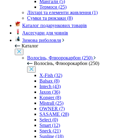
Мангали (5)
Термоси (25)
Ліхтарі та елементи живлення (1)
Сумки та рюкзаки (8)
Каталог подарункових товарів
Аксесуари для човнів
Зимова риболовля
Каталог
Волосінь, Флюорокарбон (250)
Волосінь, Флюорокарбон (250)
X-Fish (32)
Balsax (8)
Intech (43)
Jaxon (36)
Konger (8)
Mistrall (25)
OWNER (7)
SASAME (28)
Select (0)
Smart (12)
Sneck (21)
Sunline (18)