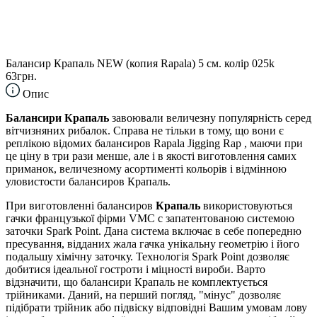
Балансир Крапаль NEW (копия Rapala) 5 см. колір 025k
63грн.
Опис
Балансири Крапаль
завоювали величезну популярність серед
вітчизняних рибалок. Справа не тільки в тому, що вони є
реплікою відомих балансиров Rapala Jigging Rap , маючи при
це ціну в три рази менше, але і в якості виготовлення самих
приманок, величезному асортименті кольорів і відмінною
уловистости балансиров Крапаль.
При виготовленні балансиров
Крапаль
використовуються
гачки французької фірми VMC c запатентованою системою
заточки Spark Point. Дана система включає в себе попередню
пресування, відданих жала гачка унікальну геометрію і його
подальшу хімічну заточку. Технологія Spark Point дозволяє
добитися ідеальної гостроти і міцності вироби. Варто
відзначити, що балансири Крапаль не комплектується
трійниками. Даний, на перший погляд, "мінус" дозволяє
підібрати трійник або підвіску відповідні Вашим умовам лову