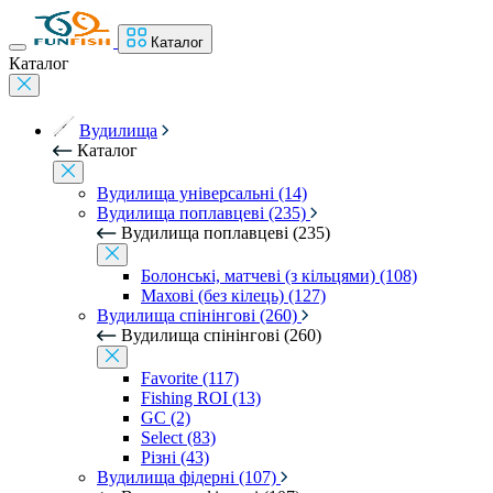
Каталог
Каталог
Вудилища
Каталог
Вудилища універсальні (14)
Вудилища поплавцеві (235)
Вудилища поплавцеві (235)
Болонські, матчеві (з кільцями) (108)
Махові (без кілець) (127)
Вудилища спінінгові (260)
Вудилища спінінгові (260)
Favorite (117)
Fishing ROI (13)
GC (2)
Select (83)
Різні (43)
Вудилища фідерні (107)