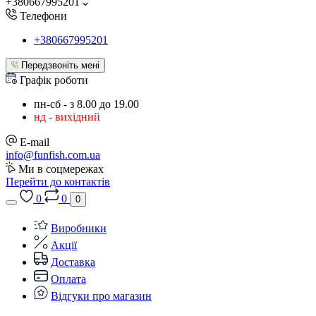
+380667995201
Телефони
+380667995201
Передзвоніть мені
Графік роботи
пн-сб - з 8.00 до 19.00
нд - вихідний
E-mail
info@funfish.com.ua
Ми в соцмережах
Перейти до контактів
0
0
0
Виробники
Акції
Доставка
Оплата
Відгуки про магазин