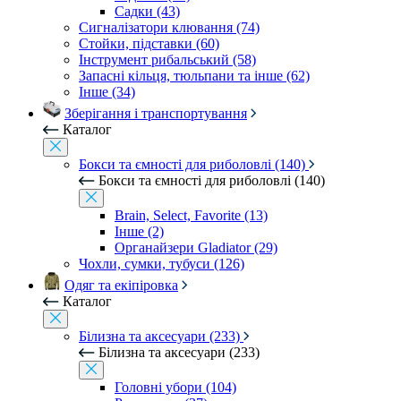
Садки (43)
Сигналізатори клювання (74)
Стойки, підставки (60)
Інструмент рибальський (58)
Запасні кільця, тюльпани та інше (62)
Інше (34)
Зберігання і транспортування
Каталог
Бокси та ємності для риболовлі (140)
Бокси та ємності для риболовлі (140)
Brain, Select, Favorite (13)
Інше (2)
Органайзери Gladiator (29)
Чохли, сумки, тубуси (126)
Одяг та екіпіровка
Каталог
Білизна та аксесуари (233)
Білизна та аксесуари (233)
Головні убори (104)