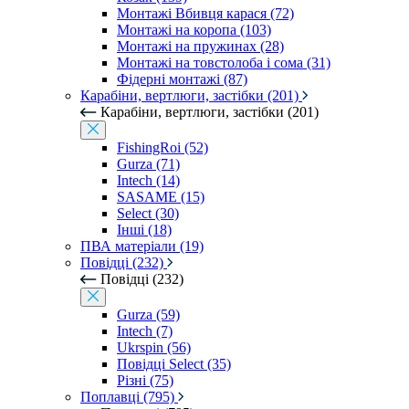
Монтажі Вбивця карася (72)
Монтажі на коропа (103)
Монтажі на пружинах (28)
Монтажі на товстолоба і сома (31)
Фідерні монтажі (87)
Карабіни, вертлюги, застібки (201)
Карабіни, вертлюги, застібки (201)
FishingRoi (52)
Gurza (71)
Intech (14)
SASAME (15)
Select (30)
Інші (18)
ПВА матеріали (19)
Повідці (232)
Повідці (232)
Gurza (59)
Intech (7)
Ukrspin (56)
Повідці Select (35)
Різні (75)
Поплавці (795)