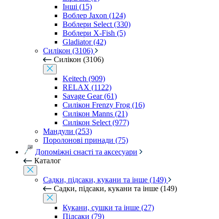
Інші (15)
Воблер Jaxon (124)
Воблери Select (330)
Воблери X-Fish (5)
Gladiator (42)
Силікон (3106)
Силікон (3106)
Keitech (909)
RELAX (1122)
Savage Gear (61)
Силікон Frenzy Frog (16)
Силікон Manns (21)
Силікон Select (977)
Мандули (253)
Поролонові принади (75)
Допоміжні снасті та аксесуари
Каталог
Садки, підсаки, кукани та інше (149)
Садки, підсаки, кукани та інше (149)
Кукани, сушки та інше (27)
Підсаки (79)