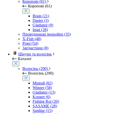
Коропові (61)
Коропові (61)
Brain (21)
Daster (3)
Gladiator (9)
Інші (28)
Провідникові інерційні (35)
X-Fish (48)
Різні (54)
Запчастини (8)
Шнури та волосінь
Каталог
Волосінь (290)
Волосінь (290)
Mistrall (82)
Winner (58)
Gladiator (13)
Konger (6)
Fishing Roi (20)
SASAME (28)
Sunline (15)