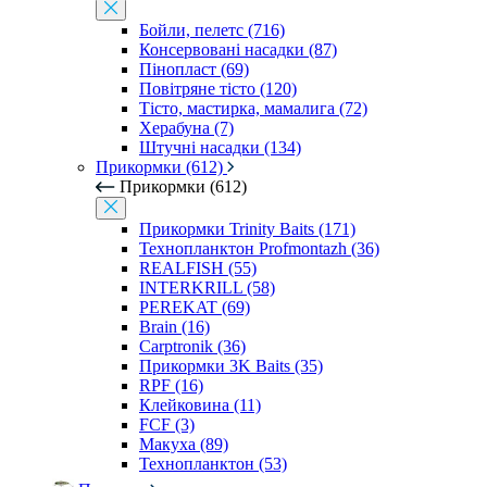
Бойли, пелетс (716)
Консервовані насадки (87)
Пінопласт (69)
Повітряне тісто (120)
Тісто, мастирка, мамалига (72)
Херабуна (7)
Штучні насадки (134)
Прикормки (612)
Прикормки (612)
Прикормки Trinity Baits (171)
Технопланктон Profmontazh (36)
REALFISH (55)
INTERKRILL (58)
PEREKAT (69)
Brain (16)
Carptronik (36)
Прикормки 3K Baits (35)
RPF (16)
Клейковина (11)
FCF (3)
Макуха (89)
Технопланктон (53)