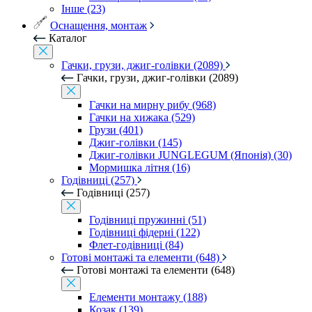
Інше (23)
Оснащення, монтаж
Каталог
Гачки, грузи, джиг-голівки (2089)
Гачки, грузи, джиг-голівки (2089)
Гачки на мирну рибу (968)
Гачки на хижака (529)
Грузи (401)
Джиг-голівки (145)
Джиг-голівки JUNGLEGUM (Японія) (30)
Мормишка літня (16)
Годівниці (257)
Годівниці (257)
Годівниці пружинні (51)
Годівниці фідерні (122)
Флет-годівниці (84)
Готові монтажі та елементи (648)
Готові монтажі та елементи (648)
Елементи монтажу (188)
Козак (139)