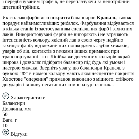
і передбачуваним трофеїв, не переплачуючи за непотрібний
штатний трійник.
Якість лакофарбового покриття балансиров
Крапаль
, також
порадує найвимогливіших рибалок. Фарбування відбувається
в кілька етапів із застосуванням спеціальних фарб і захисних
лаків. Використовувані фарби не вигоряють і не втрачають
інтенсивність кольору, якісний лак в свою чергу надійно
захищає фарбу від механічних пошкоджень - зубів хижаків,
ударів об лід, контактів з гачками інших приманок при
транспортуванні і т.п. Лінійка же доступних кольорів вкрай
широка і дозволяє підібрати балансир під будь-які умови і
настрою хижака. Зверніть увагу, що балансири Крапаль з
буквою "Ф" в номері кольору мають люмінесцентне покриття.
Хвостове "оперення" приманок виконано з міцного, стійкого
до ударів і впливу негативних температур пластика.
Характеристики
Балансири
Довжина, мм
50
Вага, г
10
Відгуки