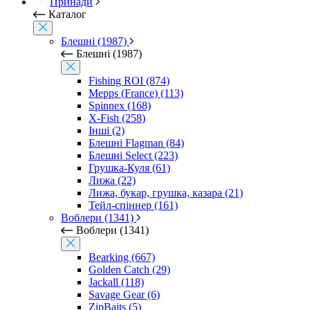
Принади
Каталог
Блешні (1987)
Блешні (1987)
Fishing ROI (874)
Mepps (France) (113)
Spinnex (168)
X-Fish (258)
Інші (2)
Блешні Flagman (84)
Блешні Select (223)
Грушка-Куля (61)
Лижа (22)
Лижа, букар, грушка, казара (21)
Тейл-спіннер (161)
Воблери (1341)
Воблери (1341)
Bearking (667)
Golden Catch (29)
Jackall (118)
Savage Gear (6)
ZipBaits (5)