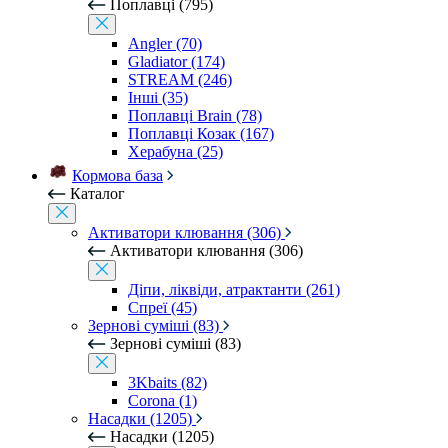
Поплавці (795)
Angler (70)
Gladiator (174)
STREAM (246)
Інші (35)
Поплавці Brain (78)
Поплавці Козак (167)
Херабуна (25)
Кормова база
Каталог
Активатори клювання (306)
Активатори клювання (306)
Діпи, ліквіди, атрактанти (261)
Спреї (45)
Зернові суміші (83)
Зернові суміші (83)
3Kbaits (82)
Corona (1)
Насадки (1205)
Насадки (1205)