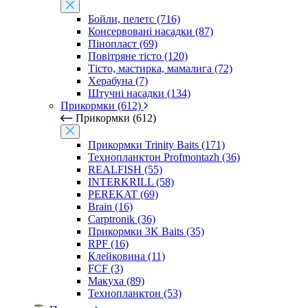
Бойли, пелетс (716)
Консервовані насадки (87)
Пінопласт (69)
Повітряне тісто (120)
Тісто, мастирка, мамалига (72)
Херабуна (7)
Штучні насадки (134)
Прикормки (612)
Прикормки (612)
Прикормки Trinity Baits (171)
Технопланктон Profmontazh (36)
REALFISH (55)
INTERKRILL (58)
PEREKAT (69)
Brain (16)
Carptronik (36)
Прикормки 3K Baits (35)
RPF (16)
Клейковина (11)
FCF (3)
Макуха (89)
Технопланктон (53)