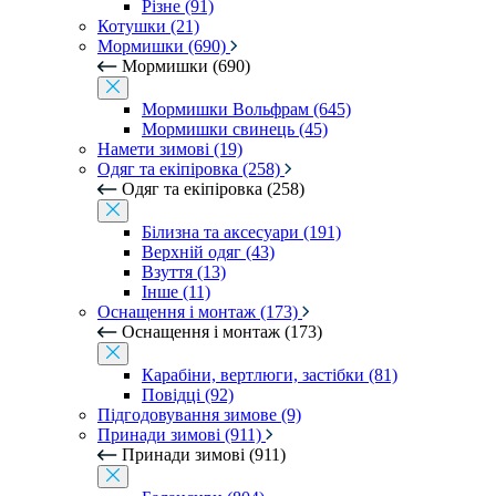
Різне (91)
Котушки (21)
Мормишки (690)
Мормишки (690)
Мормишки Вольфрам (645)
Мормишки свинець (45)
Намети зимові (19)
Одяг та екіпіровка (258)
Одяг та екіпіровка (258)
Білизна та аксесуари (191)
Верхній одяг (43)
Взуття (13)
Інше (11)
Оснащення і монтаж (173)
Оснащення і монтаж (173)
Карабіни, вертлюги, застібки (81)
Повідці (92)
Підгодовування зимове (9)
Принади зимові (911)
Принади зимові (911)