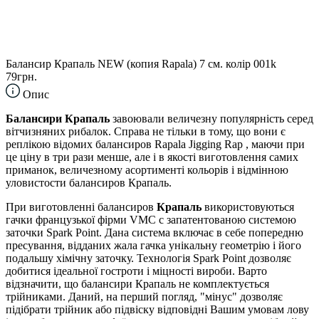
Балансир Крапаль NEW (копия Rapala) 7 см. колір 001k
79грн.
Опис
Балансири Крапаль
завоювали величезну популярність серед
вітчизняних рибалок. Справа не тільки в тому, що вони є
реплікою відомих балансиров Rapala Jigging Rap , маючи при
це ціну в три рази менше, але і в якості виготовлення самих
приманок, величезному асортименті кольорів і відмінною
уловистости балансиров Крапаль.
При виготовленні балансиров
Крапаль
використовуються
гачки французької фірми VMC c запатентованою системою
заточки Spark Point. Дана система включає в себе попередню
пресування, відданих жала гачка унікальну геометрію і його
подальшу хімічну заточку. Технологія Spark Point дозволяє
добитися ідеальної гостроти і міцності вироби. Варто
відзначити, що балансири Крапаль не комплектується
трійниками. Даний, на перший погляд, "мінус" дозволяє
підібрати трійник або підвіску відповідні Вашим умовам лову