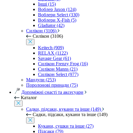
Інші (15)
Воблер Jaxon (124)
Воблери Select (330)
Воблери X-Fish (5)
Gladiator (42)
Силікон (3106)
Силікон (3106)
Keitech (909)
RELAX (1122)
Savage Gear (61)
Силікон Frenzy Frog (16)
Силікон Manns (21)
Силікон Select (977)
Мандули (253)
Поролонові принади (75)
Допоміжні снасті та аксесуари
Каталог
Садки, підсаки, кукани та інше (149)
Садки, підсаки, кукани та інше (149)
Кукани, сушки та інше (27)
Підсаки (79)