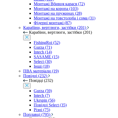
Монтажі Вбивця карася (72)
Монтажі на коропа (103)
Монтажі на пружинах (28)
Монтажі на товстолоба і сома (31)
Фідерні монтажі (87)
Карабіни, вертлюги, застібки (201)
Карабіни, вертлюги, застібки (201)
FishingRoi (52)
Gurza (71)
Intech (14)
SASAME (15)
Select (30)
Інші (18)
ПВА матеріали (19)
Повідці (232)
Повідці (232)
Gurza (59)
Intech (7)
Ukrspin (56)
Повідці Select (35)
Різні (75)
Поплавці (795)