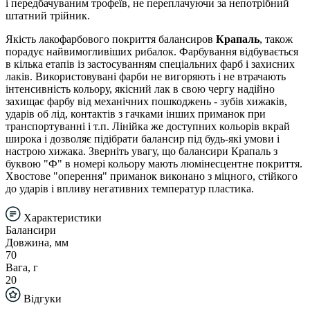
і передбачуваним трофеїв, не переплачуючи за непотрібний
штатний трійник.
Якість лакофарбового покриття балансиров
Крапаль
, також
порадує найвимогливіших рибалок. Фарбування відбувається
в кілька етапів із застосуванням спеціальних фарб і захисних
лаків. Використовувані фарби не вигоряють і не втрачають
інтенсивність кольору, якісний лак в свою чергу надійно
захищає фарбу від механічних пошкоджень - зубів хижаків,
ударів об лід, контактів з гачками інших приманок при
транспортуванні і т.п. Лінійка же доступних кольорів вкрай
широка і дозволяє підібрати балансир під будь-які умови і
настрою хижака. Зверніть увагу, що балансири Крапаль з
буквою "Ф" в номері кольору мають люмінесцентне покриття.
Хвостове "оперення" приманок виконано з міцного, стійкого
до ударів і впливу негативних температур пластика.
Характеристики
Балансири
Довжина, мм
70
Вага, г
20
Відгуки