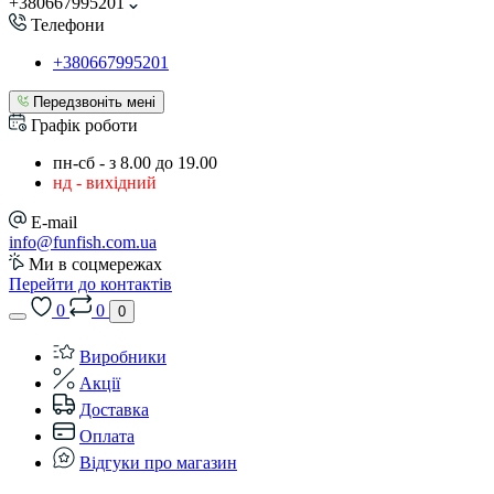
+380667995201
Телефони
+380667995201
Передзвоніть мені
Графік роботи
пн-сб - з 8.00 до 19.00
нд - вихідний
E-mail
info@funfish.com.ua
Ми в соцмережах
Перейти до контактів
0
0
0
Виробники
Акції
Доставка
Оплата
Відгуки про магазин