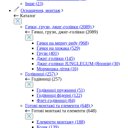
Інше (23)
Оснащення, монтаж
Каталог
Гачки, грузи, джиг-голівки (2089)
Гачки, грузи, джиг-голівки (2089)
Гачки на мирну рибу (968)
Гачки на хижака (529)
Грузи (401)
Джиг-голівки (145)
Джиг-голівки JUNGLEGUM (Японія) (30)
Мормишка літня (16)
Годівниці (257)
Годівниці (257)
Годівниці пружинні (51)
Годівниці фідерні (122)
Флет-годівниці (84)
Готові монтажі та елементи (648)
Готові монтажі та елементи (648)
Елементи монтажу (188)
Козак (139)