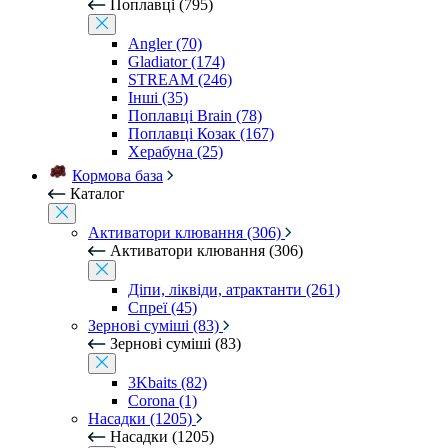
Поплавці (795)
Angler (70)
Gladiator (174)
STREAM (246)
Інші (35)
Поплавці Brain (78)
Поплавці Козак (167)
Херабуна (25)
Кормова база
Каталог
Активатори клювання (306)
Активатори клювання (306)
Діпи, ліквіди, атрактанти (261)
Спреї (45)
Зернові суміші (83)
Зернові суміші (83)
3Kbaits (82)
Corona (1)
Насадки (1205)
Насадки (1205)