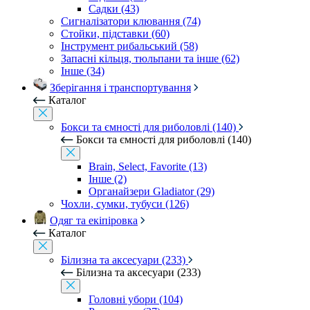
Садки (43)
Сигналізатори клювання (74)
Стойки, підставки (60)
Інструмент рибальський (58)
Запасні кільця, тюльпани та інше (62)
Інше (34)
Зберігання і транспортування
Каталог
Бокси та ємності для риболовлі (140)
Бокси та ємності для риболовлі (140)
Brain, Select, Favorite (13)
Інше (2)
Органайзери Gladiator (29)
Чохли, сумки, тубуси (126)
Одяг та екіпіровка
Каталог
Білизна та аксесуари (233)
Білизна та аксесуари (233)
Головні убори (104)