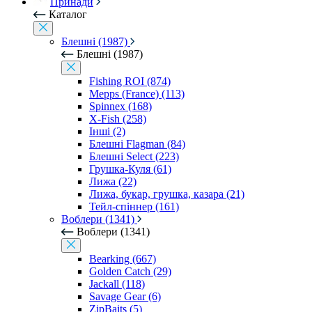
Принади
Каталог
Блешні (1987)
Блешні (1987)
Fishing ROI (874)
Mepps (France) (113)
Spinnex (168)
X-Fish (258)
Інші (2)
Блешні Flagman (84)
Блешні Select (223)
Грушка-Куля (61)
Лижа (22)
Лижа, букар, грушка, казара (21)
Тейл-спіннер (161)
Воблери (1341)
Воблери (1341)
Bearking (667)
Golden Catch (29)
Jackall (118)
Savage Gear (6)
ZipBaits (5)