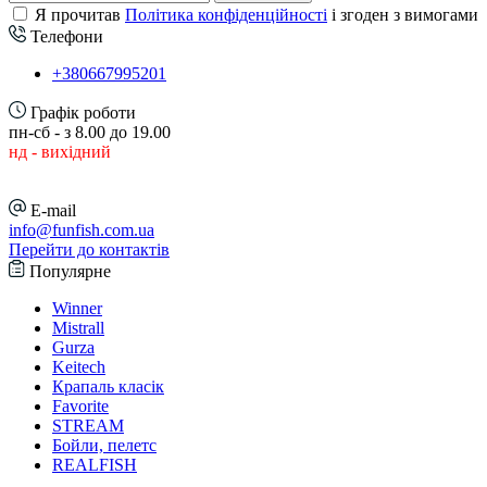
Я прочитав
Політика конфіденційності
і згоден з вимогами
Телефони
+380667995201
Графік роботи
пн-сб - з 8.00 до 19.00
нд - вихідний
E-mail
info@funfish.com.ua
Перейти до контактів
Популярне
Winner
Mistrall
Gurza
Keitech
Крапаль класік
Favorite
STREAM
Бойли, пелетс
REALFISH