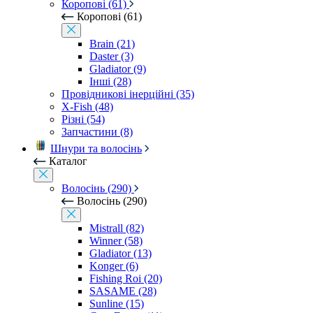
Коропові (61)
Коропові (61)
Brain (21)
Daster (3)
Gladiator (9)
Інші (28)
Провідникові інерційні (35)
X-Fish (48)
Різні (54)
Запчастини (8)
Шнури та волосінь
Каталог
Волосінь (290)
Волосінь (290)
Mistrall (82)
Winner (58)
Gladiator (13)
Konger (6)
Fishing Roi (20)
SASAME (28)
Sunline (15)