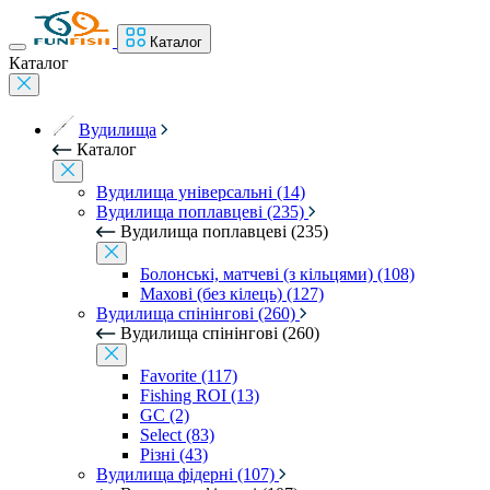
Каталог
Каталог
Вудилища
Каталог
Вудилища універсальні (14)
Вудилища поплавцеві (235)
Вудилища поплавцеві (235)
Болонські, матчеві (з кільцями) (108)
Махові (без кілець) (127)
Вудилища спінінгові (260)
Вудилища спінінгові (260)
Favorite (117)
Fishing ROI (13)
GC (2)
Select (83)
Різні (43)
Вудилища фідерні (107)