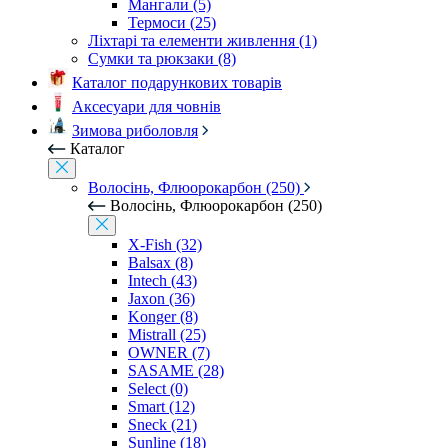
Мангали (5)
Термоси (25)
Ліхтарі та елементи живлення (1)
Сумки та рюкзаки (8)
Каталог подарункових товарів
Аксесуари для човнів
Зимова риболовля
Каталог
Волосінь, Флюорокарбон (250)
Волосінь, Флюорокарбон (250)
X-Fish (32)
Balsax (8)
Intech (43)
Jaxon (36)
Konger (8)
Mistrall (25)
OWNER (7)
SASAME (28)
Select (0)
Smart (12)
Sneck (21)
Sunline (18)