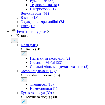
Рукавички (37)
Термобілизна (61)
Шкарпетки (31)
Верхній одяг (61)
Взуття (13)
Окуляри поляризаційні (34)
Інше (11)
Кемпінг та туризм
Каталог
Бівак (58)
Бівак (58)
Палатки та аксесуари (2)
Складані Меблі (53)
Спальні мішки, каремати та інше (3)
Засоби від комах (16)
Засоби від комах (16)
Thermacell (15)
Накомарники (1)
Кухня та посуд (30)
Кухня та посуд (30)