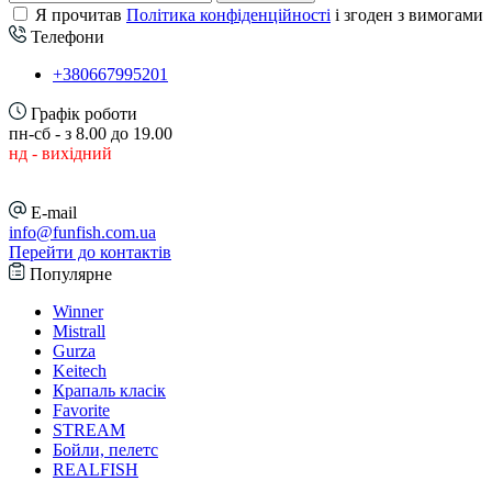
Я прочитав
Політика конфіденційності
і згоден з вимогами
Телефони
+380667995201
Графік роботи
пн-сб - з 8.00 до 19.00
нд - вихідний
E-mail
info@funfish.com.ua
Перейти до контактів
Популярне
Winner
Mistrall
Gurza
Keitech
Крапаль класік
Favorite
STREAM
Бойли, пелетс
REALFISH