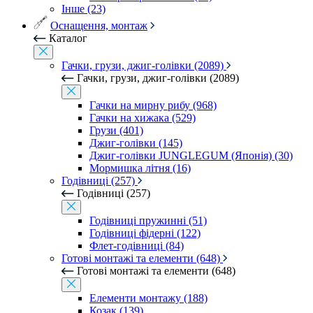
Інше (23)
Оснащення, монтаж
Каталог
Гачки, грузи, джиг-голівки (2089)
Гачки, грузи, джиг-голівки (2089)
Гачки на мирну рибу (968)
Гачки на хижака (529)
Грузи (401)
Джиг-голівки (145)
Джиг-голівки JUNGLEGUM (Японія) (30)
Мормишка літня (16)
Годівниці (257)
Годівниці (257)
Годівниці пружинні (51)
Годівниці фідерні (122)
Флет-годівниці (84)
Готові монтажі та елементи (648)
Готові монтажі та елементи (648)
Елементи монтажу (188)
Козак (139)