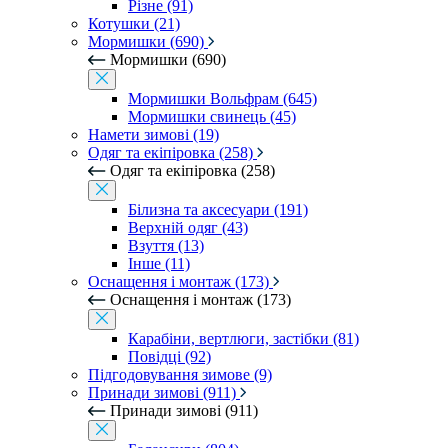
Різне (91)
Котушки (21)
Мормишки (690)
Мормишки (690)
Мормишки Вольфрам (645)
Мормишки свинець (45)
Намети зимові (19)
Одяг та екіпіровка (258)
Одяг та екіпіровка (258)
Білизна та аксесуари (191)
Верхній одяг (43)
Взуття (13)
Інше (11)
Оснащення і монтаж (173)
Оснащення і монтаж (173)
Карабіни, вертлюги, застібки (81)
Повідці (92)
Підгодовування зимове (9)
Принади зимові (911)
Принади зимові (911)