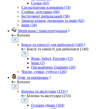
Садки (43)
Сигналізатори клювання (74)
Стойки, підставки (60)
Інструмент рибальський (58)
Запасні кільця, тюльпани та інше (62)
Інше (34)
Зберігання і транспортування
Каталог
Бокси та ємності для риболовлі (140)
Бокси та ємності для риболовлі (140)
Brain, Select, Favorite (13)
Інше (2)
Органайзери Gladiator (29)
Чохли, сумки, тубуси (126)
Одяг та екіпіровка
Каталог
Білизна та аксесуари (233)
Білизна та аксесуари (233)
Головні убори (104)