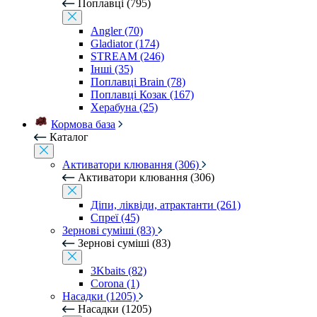
Поплавці (795)
Angler (70)
Gladiator (174)
STREAM (246)
Інші (35)
Поплавці Brain (78)
Поплавці Козак (167)
Херабуна (25)
Кормова база
Каталог
Активатори клювання (306)
Активатори клювання (306)
Діпи, ліквіди, атрактанти (261)
Спреї (45)
Зернові суміші (83)
Зернові суміші (83)
3Kbaits (82)
Corona (1)
Насадки (1205)
Насадки (1205)