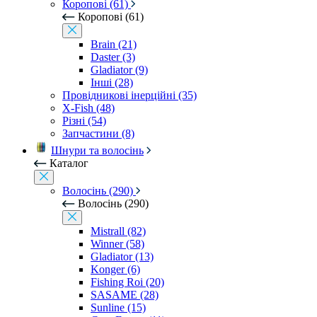
Коропові (61)
Коропові (61)
Brain (21)
Daster (3)
Gladiator (9)
Інші (28)
Провідникові інерційні (35)
X-Fish (48)
Різні (54)
Запчастини (8)
Шнури та волосінь
Каталог
Волосінь (290)
Волосінь (290)
Mistrall (82)
Winner (58)
Gladiator (13)
Konger (6)
Fishing Roi (20)
SASAME (28)
Sunline (15)