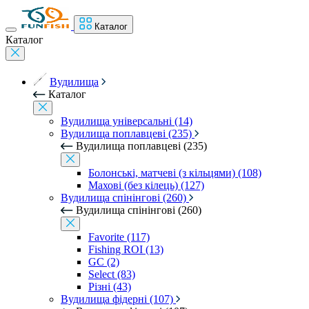
Каталог
Каталог
Вудилища
Каталог
Вудилища універсальні (14)
Вудилища поплавцеві (235)
Вудилища поплавцеві (235)
Болонські, матчеві (з кільцями) (108)
Махові (без кілець) (127)
Вудилища спінінгові (260)
Вудилища спінінгові (260)
Favorite (117)
Fishing ROI (13)
GC (2)
Select (83)
Різні (43)
Вудилища фідерні (107)