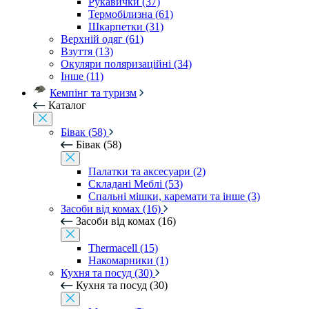
Рукавички (37)
Термобілизна (61)
Шкарпетки (31)
Верхній одяг (61)
Взуття (13)
Окуляри поляризаційні (34)
Інше (11)
Кемпінг та туризм
Каталог
Бівак (58)
Бівак (58)
Палатки та аксесуари (2)
Складані Меблі (53)
Спальні мішки, каремати та інше (3)
Засоби від комах (16)
Засоби від комах (16)
Thermacell (15)
Накомарники (1)
Кухня та посуд (30)
Кухня та посуд (30)