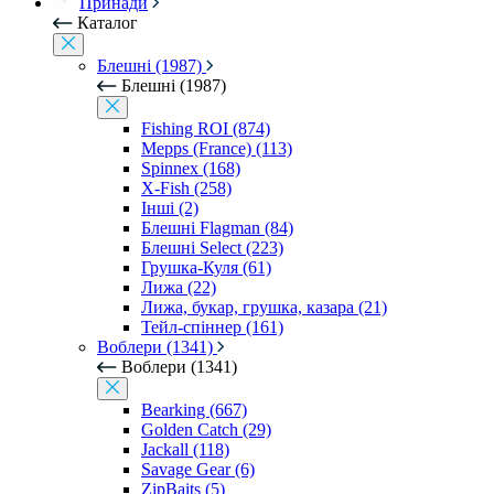
Принади
Каталог
Блешні (1987)
Блешні (1987)
Fishing ROI (874)
Mepps (France) (113)
Spinnex (168)
X-Fish (258)
Інші (2)
Блешні Flagman (84)
Блешні Select (223)
Грушка-Куля (61)
Лижа (22)
Лижа, букар, грушка, казара (21)
Тейл-спіннер (161)
Воблери (1341)
Воблери (1341)
Bearking (667)
Golden Catch (29)
Jackall (118)
Savage Gear (6)
ZipBaits (5)