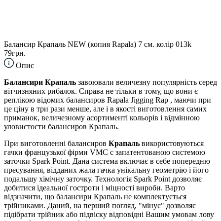
Балансир Крапаль NEW (копия Rapala) 7 см. колір 013k
79грн.
Опис
Балансири Крапаль
завоювали величезну популярність серед
вітчизняних рибалок. Справа не тільки в тому, що вони є
реплікою відомих балансиров Rapala Jigging Rap , маючи при
це ціну в три рази менше, але і в якості виготовлення самих
приманок, величезному асортименті кольорів і відмінною
уловистости балансиров Крапаль.
При виготовленні балансиров
Крапаль
використовуються
гачки французької фірми VMC c запатентованою системою
заточки Spark Point. Дана система включає в себе попередню
пресування, відданих жала гачка унікальну геометрію і його
подальшу хімічну заточку. Технологія Spark Point дозволяє
добитися ідеальної гостроти і міцності вироби. Варто
відзначити, що балансири Крапаль не комплектується
трійниками. Даний, на перший погляд, "мінус" дозволяє
підібрати трійник або підвіску відповідні Вашим умовам лову