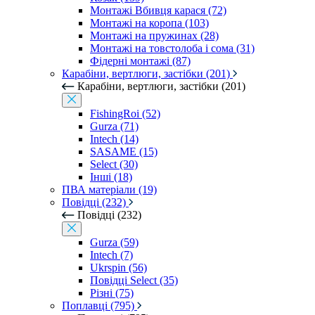
Монтажі Вбивця карася (72)
Монтажі на коропа (103)
Монтажі на пружинах (28)
Монтажі на товстолоба і сома (31)
Фідерні монтажі (87)
Карабіни, вертлюги, застібки (201)
Карабіни, вертлюги, застібки (201)
FishingRoi (52)
Gurza (71)
Intech (14)
SASAME (15)
Select (30)
Інші (18)
ПВА матеріали (19)
Повідці (232)
Повідці (232)
Gurza (59)
Intech (7)
Ukrspin (56)
Повідці Select (35)
Різні (75)
Поплавці (795)