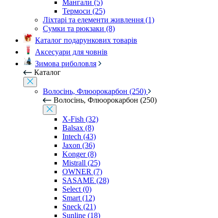
Мангали (5)
Термоси (25)
Ліхтарі та елементи живлення (1)
Сумки та рюкзаки (8)
Каталог подарункових товарів
Аксесуари для човнів
Зимова риболовля
Каталог
Волосінь, Флюорокарбон (250)
Волосінь, Флюорокарбон (250)
X-Fish (32)
Balsax (8)
Intech (43)
Jaxon (36)
Konger (8)
Mistrall (25)
OWNER (7)
SASAME (28)
Select (0)
Smart (12)
Sneck (21)
Sunline (18)