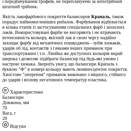
і передбачуваним трофеїв, не переплачуючи за непотрібний
штатний трійник.
Якість лакофарбового покриття балансиров
Крапаль
, також
порадує найвимогливіших рибалок. Фарбування відбувається
в кілька етапів із застосуванням спеціальних фарб і захисних
лаків. Використовувані фарби не вигоряють і не втрачають
інтенсивність кольору, якісний лак в свою чергу надійно
захищає фарбу від механічних пошкоджень - зубів хижаків,
ударів об лід, контактів з гачками інших приманок при
транспортуванні і т.п. Лінійка же доступних кольорів вкрай
широка і дозволяє підібрати балансир під будь-які умови і
настрою хижака. Зверніть увагу, що балансири Крапаль з
буквою "Ф" в номері кольору мають люмінесцентне покриття.
Хвостове "оперення" приманок виконано з міцного, стійкого
до ударів і впливу негативних температур пластика.
Характеристики
Балансири
Довжина, мм
70
Вага, г
20
Відгуки