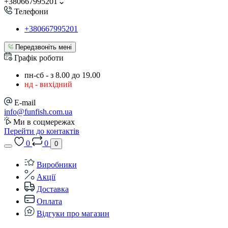
+380667995201
Телефони
+380667995201
Передзвоніть мені
Графік роботи
пн-сб - з 8.00 до 19.00
нд - вихідний
E-mail
info@funfish.com.ua
Ми в соцмережах
Перейти до контактів
0
0
0
Виробники
Акції
Доставка
Оплата
Відгуки про магазин