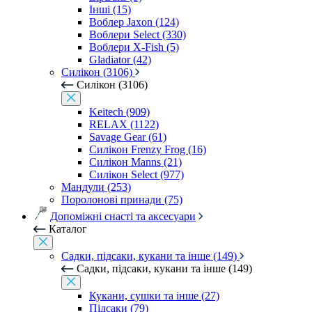
Інші (15)
Воблер Jaxon (124)
Воблери Select (330)
Воблери X-Fish (5)
Gladiator (42)
Силікон (3106)
Силікон (3106)
Keitech (909)
RELAX (1122)
Savage Gear (61)
Силікон Frenzy Frog (16)
Силікон Manns (21)
Силікон Select (977)
Мандули (253)
Поролонові принади (75)
Допоміжні снасті та аксесуари
Каталог
Садки, підсаки, кукани та інше (149)
Садки, підсаки, кукани та інше (149)
Кукани, сушки та інше (27)
Підсаки (79)