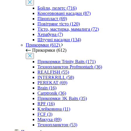
Бойли, пелетс (716)
Консервовані насадки (87)
Пінопласт (69)
Повітряне тісто (120)
Тісто, мастирка, мамалига (72)
Херабуна (7)
Штучні насадки (134)
Прикормки (612)
Прикормки (612)
Прикормки Trinity Baits (171)
Технопланктон Profmontazh (36)
REALFISH (55)
INTERKRILL (58)
PEREKAT (69)
Brain (16)
Carptronik (36)
Прикормки 3K Baits (35)
RPF (16)
Клейковина (11)
FCF (3)
Макуха (89)
Технопланктон (53)