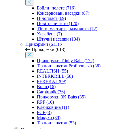
Бойли, пелетс (716)
Консервовані насадки (87)
Пінопласт (69)
Повітряне тісто (120)
Тісто, мастирка, мамалига (72)
Херабуна (7)
Штучні насадки (134)
Прикормки (613)
Прикормки (613)
Прикормки Trinity Baits (172)
Технопланктон Profmontazh (36)
REALFISH (55)
INTERKRILL (58)
PEREKAT (69)
Brain (16)
Carptronik (36)
Прикормки 3K Baits (35)
RPF (16)
Клейковина (11)
FCF (3)
Макуха (89)
Технопланктон (53)