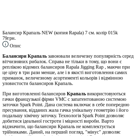
Балансир Крапаль NEW (копия Rapala) 7 см. колір 015k
79грн.
Опис
Балансири Крапаль
завоювали величезну популярність серед
вітчизняних рибалок. Справа не тільки в тому, що вони є
реплікою відомих балансиров Rapala Jigging Rap , маючи при
це ціну в три рази менше, але і в якості виготовлення самих
приманок, величезному асортименті кольорів і відмінною
уловистости балансиров Крапаль.
При виготовленні балансиров
Крапаль
використовуються
гачки французької фірми VMC c запатентованою системою
заточки Spark Point. Дана система включає в себе попередню
пресування, відданих жала гачка унікальну геометрію і його
подальшу хімічну заточку. Технологія Spark Point дозволяє
добитися ідеальної гостроти і міцності вироби. Варто
відзначити, що балансири Крапаль не комплектується
трійниками. Даний, на перший погляд, "мінус" дозволяє