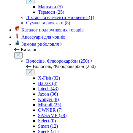
Мангали (5)
Термоси (25)
Ліхтарі та елементи живлення (1)
Сумки та рюкзаки (8)
Каталог подарункових товарів
Аксесуари для човнів
Зимова риболовля
Каталог
Волосінь, Флюорокарбон (250)
Волосінь, Флюорокарбон (250)
X-Fish (32)
Balsax (8)
Intech (43)
Jaxon (36)
Konger (8)
Mistrall (25)
OWNER (7)
SASAME (28)
Select (0)
Smart (12)
Sneck (21)