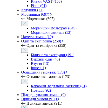
Кивки VAST (155)
Різне (91)
Котушки (21)
Мормишки (697)
Мормишки (697)
Мормишки Вольфрам (645)
Мормишки свинець (52)
Намети зимові (19)
Одяг та екіпіровка (258)
Одяг та екіпіровка (258)
Білизна та аксесуари (191)
Верхній одяг (43)
Взуття (13)
Інше (11)
Оснащення і монтаж (173)
Оснащення і монтаж (173)
Карабіни, вертлюги, застібки (81)
Повідці (92)
Підгодовування зимове (9)
Принади зимові (911)
Принади зимові (911)