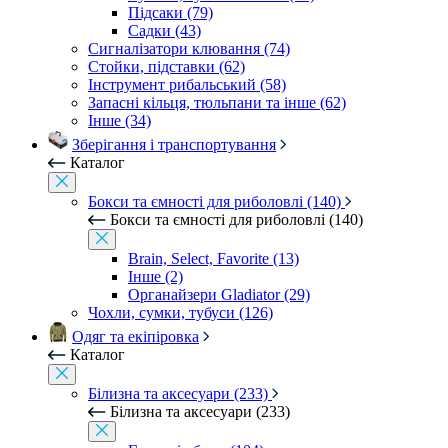
Підсаки (79)
Садки (43)
Сигналізатори клювання (74)
Стойки, підставки (62)
Інструмент рибальський (58)
Запасні кільця, тюльпани та інше (62)
Інше (34)
Зберігання і транспортування
Каталог
Бокси та ємності для риболовлі (140)
Бокси та ємності для риболовлі (140)
Brain, Select, Favorite (13)
Інше (2)
Органайзери Gladiator (29)
Чохли, сумки, тубуси (126)
Одяг та екіпіровка
Каталог
Білизна та аксесуари (233)
Білизна та аксесуари (233)