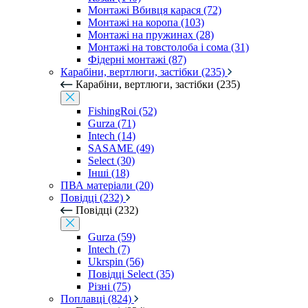
Монтажі Вбивця карася (72)
Монтажі на коропа (103)
Монтажі на пружинах (28)
Монтажі на товстолоба і сома (31)
Фідерні монтажі (87)
Карабіни, вертлюги, застібки (235)
Карабіни, вертлюги, застібки (235)
FishingRoi (52)
Gurza (71)
Intech (14)
SASAME (49)
Select (30)
Інші (18)
ПВА матеріали (20)
Повідці (232)
Повідці (232)
Gurza (59)
Intech (7)
Ukrspin (56)
Повідці Select (35)
Різні (75)
Поплавці (824)