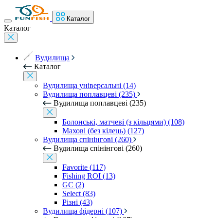
Каталог
Каталог
Вудилища
Каталог
Вудилища універсальні (14)
Вудилища поплавцеві (235)
Вудилища поплавцеві (235)
Болонські, матчеві (з кільцями) (108)
Махові (без кілець) (127)
Вудилища спінінгові (260)
Вудилища спінінгові (260)
Favorite (117)
Fishing ROI (13)
GC (2)
Select (83)
Різні (43)
Вудилища фідерні (107)