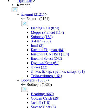
Принади
Каталог
Блешні (2121)
Блешні (2121)
Fishing ROI (874)
Mepps (France) (114)
Spinnex (168)
X-Fish (258)
Інші (2)
Блешні Flagman (84)
Блешні FUNFISH (114)
Блешні Select (242)
Грушка-Куля (61)
Лижа (22)
Лижа, букар, грушка, казара (21)
Тейл-спіннер (161)
Воблери (1365)
Воблери (1365)
Bearking (667)
Golden Catch (29)
Jackall (118)
Savage Gear (6)