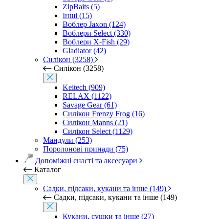
ZipBaits (5)
Інші (15)
Воблер Jaxon (124)
Воблери Select (330)
Воблери X-Fish (29)
Gladiator (42)
Силікон (3258)
Силікон (3258)
Keitech (909)
RELAX (1122)
Savage Gear (61)
Силікон Frenzy Frog (16)
Силікон Manns (21)
Силікон Select (1129)
Мандули (253)
Поролонові принади (75)
Допоміжні снасті та аксесуари
Каталог
Садки, підсаки, кукани та інше (149)
Садки, підсаки, кукани та інше (149)
Кукани, сушки та інше (27)