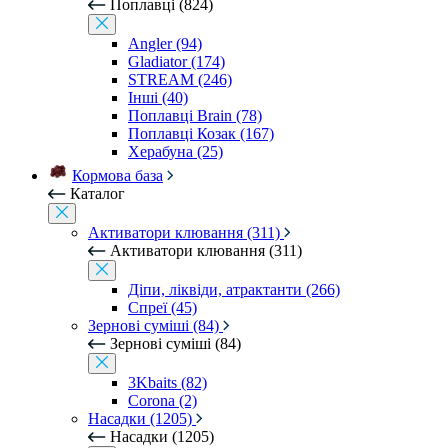
Поплавці (824)
Angler (94)
Gladiator (174)
STREAM (246)
Інші (40)
Поплавці Brain (78)
Поплавці Козак (167)
Херабуна (25)
Кормова база
Каталог
Активатори клювання (311)
Активатори клювання (311)
Діпи, ліквіди, атрактанти (266)
Спреї (45)
Зернові суміші (84)
Зернові суміші (84)
3Kbaits (82)
Corona (2)
Насадки (1205)
Насадки (1205)