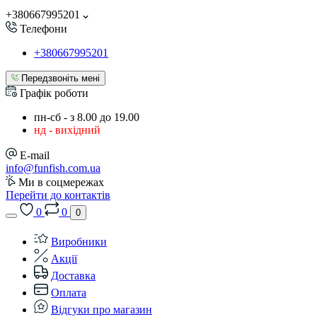
+380667995201
Телефони
+380667995201
Передзвоніть мені
Графік роботи
пн-сб - з 8.00 до 19.00
нд - вихідний
E-mail
info@funfish.com.ua
Ми в соцмережах
Перейти до контактів
0
0
0
Виробники
Акції
Доставка
Оплата
Відгуки про магазин