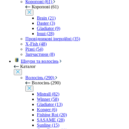
Коропові (61)
Коропові (61)
Brain (21)
Daster (3)
Gladiator (9)
Інші (28)
Провідникові інерційні (35)
X-Fish (48)
Різні (54)
Запчастини (8)
Шнури та волосінь
Каталог
Волосінь (290)
Волосінь (290)
Mistrall (82)
Winner (58)
Gladiator (13)
Konger (6)
Fishing Roi (20)
SASAME (28)
Sunline (15)