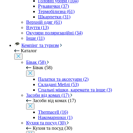
Головні убори (104)
Рукавички (37)
Термобілизна (61)
Шкарпетки (31)
Верхній одяг (61)
Взуття (13)
Окуляри поляризаційні (34)
Інше (11)
Кемпінг та туризм
Каталог
Бівак (58)
Бівак (58)
Палатки та аксесуари (2)
Складані Меблі (53)
Спальні мішки, каремати та інше (3)
Засоби від комах (17)
Засоби від комах (17)
Thermacell (16)
Накомарники (1)
Кухня та посуд (30)
Кухня та посуд (30)