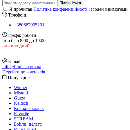
Підпишіться
Я прочитав
Політика конфіденційності
і згоден з вимогами
Телефони
+380667995201
Графік роботи
пн-сб - з 8.00 до 19.00
нд - вихідний
E-mail
info@funfish.com.ua
Перейти до контактів
Популярне
Winner
Mistrall
Gurza
Keitech
Крапаль класік
Favorite
STREAM
Бойли, пелетс
REALFISH