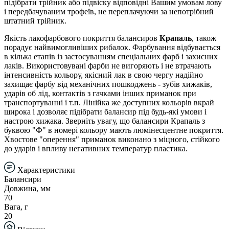
підібрати трійник або підвіску відповідні Вашим умовам лову
і передбачуваним трофеїв, не переплачуючи за непотрібний
штатний трійник.
Якість лакофарбового покриття балансиров
Крапаль
, також
порадує найвимогливіших рибалок. Фарбування відбувається
в кілька етапів із застосуванням спеціальних фарб і захисних
лаків. Використовувані фарби не вигоряють і не втрачають
інтенсивність кольору, якісний лак в свою чергу надійно
захищає фарбу від механічних пошкоджень - зубів хижаків,
ударів об лід, контактів з гачками інших приманок при
транспортуванні і т.п. Лінійка же доступних кольорів вкрай
широка і дозволяє підібрати балансир під будь-які умови і
настрою хижака. Зверніть увагу, що балансири Крапаль з
буквою "Ф" в номері кольору мають люмінесцентне покриття.
Хвостове "оперення" приманок виконано з міцного, стійкого
до ударів і впливу негативних температур пластика.
Характеристики
Балансири
Довжина, мм
70
Вага, г
20