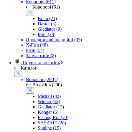
Коропові (61)
Коропові (61)
Brain (21)
Daster (3)
Gladiator (9)
Інші (28)
Провідникові інерційні (35)
X-Fish (48)
Різні (54)
Запчастини (8)
Шнури та волосінь
Каталог
Волосінь (290)
Волосінь (290)
Mistrall (82)
Winner (58)
Gladiator (13)
Konger (6)
Fishing Roi (20)
SASAME (28)
Sunline (15)