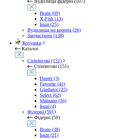
Вудилища фідерні (107)
Brain (69)
X-Fish (13)
Інші (25)
Вудилища на коропа (26)
Запчастини (138)
Котушки
Каталог
Спінінгові (151)
Спінінгові (151)
Daster (3)
Favorite (41)
Gladiator (25)
Select (62)
Shimano (16)
Інші (4)
Фідерні (59)
Фідерні (59)
Brain (38)
Інші (21)