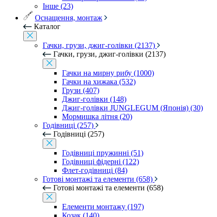
Інше (23)
Оснащення, монтаж
Каталог
Гачки, грузи, джиг-голівки (2137)
Гачки, грузи, джиг-голівки (2137)
Гачки на мирну рибу (1000)
Гачки на хижака (532)
Грузи (407)
Джиг-голівки (148)
Джиг-голівки JUNGLEGUM (Японія) (30)
Мормишка літня (20)
Годівниці (257)
Годівниці (257)
Годівниці пружинні (51)
Годівниці фідерні (122)
Флет-годівниці (84)
Готові монтажі та елементи (658)
Готові монтажі та елементи (658)
Елементи монтажу (197)
Козак (140)