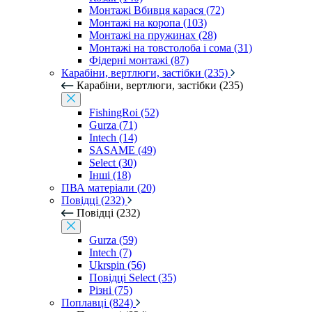
Монтажі Вбивця карася (72)
Монтажі на коропа (103)
Монтажі на пружинах (28)
Монтажі на товстолоба і сома (31)
Фідерні монтажі (87)
Карабіни, вертлюги, застібки (235)
Карабіни, вертлюги, застібки (235)
FishingRoi (52)
Gurza (71)
Intech (14)
SASAME (49)
Select (30)
Інші (18)
ПВА матеріали (20)
Повідці (232)
Повідці (232)
Gurza (59)
Intech (7)
Ukrspin (56)
Повідці Select (35)
Різні (75)
Поплавці (824)