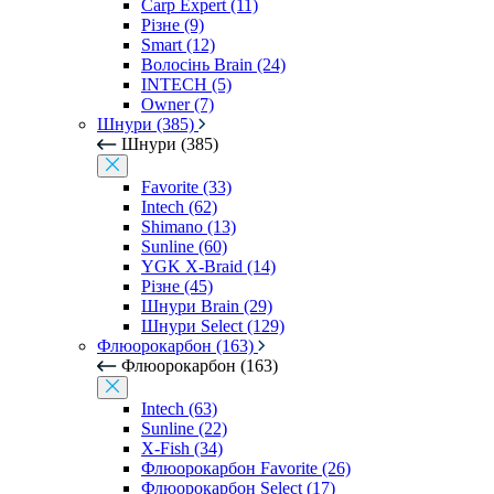
Carp Expert (11)
Різне (9)
Smart (12)
Волосінь Brain (24)
INTECH (5)
Owner (7)
Шнури (385)
Шнури (385)
Favorite (33)
Intech (62)
Shimano (13)
Sunline (60)
YGK X-Braid (14)
Різне (45)
Шнури Brain (29)
Шнури Select (129)
Флюорокарбон (163)
Флюорокарбон (163)
Intech (63)
Sunline (22)
X-Fish (34)
Флюорокарбон Favorite (26)
Флюорокарбон Select (17)