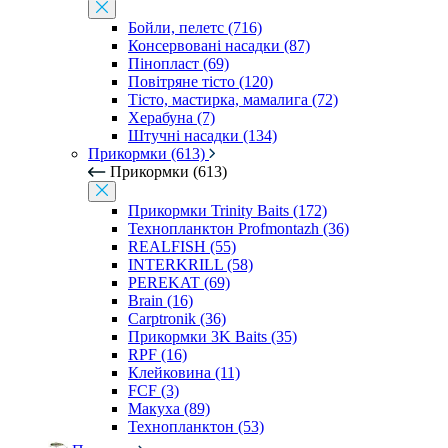
Бойли, пелетс (716)
Консервовані насадки (87)
Пінопласт (69)
Повітряне тісто (120)
Тісто, мастирка, мамалига (72)
Херабуна (7)
Штучні насадки (134)
Прикормки (613)
Прикормки (613)
Прикормки Trinity Baits (172)
Технопланктон Profmontazh (36)
REALFISH (55)
INTERKRILL (58)
PEREKAT (69)
Brain (16)
Carptronik (36)
Прикормки 3K Baits (35)
RPF (16)
Клейковина (11)
FCF (3)
Макуха (89)
Технопланктон (53)