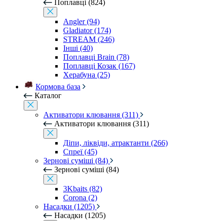
Поплавці (824)
Angler (94)
Gladiator (174)
STREAM (246)
Інші (40)
Поплавці Brain (78)
Поплавці Козак (167)
Херабуна (25)
Кормова база
Каталог
Активатори клювання (311)
Активатори клювання (311)
Діпи, ліквіди, атрактанти (266)
Спреї (45)
Зернові суміші (84)
Зернові суміші (84)
3Kbaits (82)
Corona (2)
Насадки (1205)
Насадки (1205)