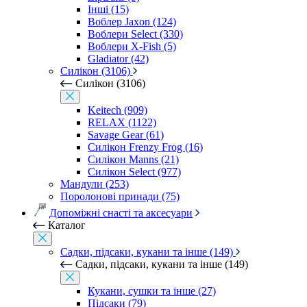
Інші (15)
Воблер Jaxon (124)
Воблери Select (330)
Воблери X-Fish (5)
Gladiator (42)
Силікон (3106)
Силікон (3106)
Keitech (909)
RELAX (1122)
Savage Gear (61)
Силікон Frenzy Frog (16)
Силікон Manns (21)
Силікон Select (977)
Мандули (253)
Поролонові принади (75)
Допоміжні снасті та аксесуари
Каталог
Садки, підсаки, кукани та інше (149)
Садки, підсаки, кукани та інше (149)
Кукани, сушки та інше (27)
Підсаки (79)