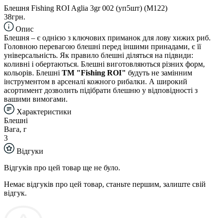
Блешня Fishing ROI Aglia 3gr 002 (уп5шт) (M122)
38грн.
Опис
Блешня – є однією з ключових приманок для лову хижих риб.
Головною перевагою блешні перед іншими принадами, є її
універсальність. Як правило блешні діляться на підвиди:
коливні і обертаються. Блешні виготовляються різних форм,
кольорів. Блешні
TM "Fishing ROI"
будуть не замінним
інструментом в арсеналі кожного рибалки. А широкий
асортимент дозволить підібрати блешню у відповідності з
вашими вимогами.
Характеристики
Блешні
Вага, г
3
Відгуки
Відгуків про цей товар ще не було.
Немає відгуків про цей товар, станьте першим, залиште свій
відгук.