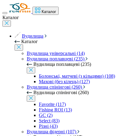
Каталог
Каталог
Вудилища
Каталог
Вудилища універсальні (14)
Вудилища поплавцеві (235)
Вудилища поплавцеві (235)
Болонські, матчеві (з кільцями) (108)
Махові (без кілець) (127)
Вудилища спінінгові (260)
Вудилища спінінгові (260)
Favorite (117)
Fishing ROI (13)
GC (2)
Select (83)
Різні (43)
Вудилища фідерні (107)