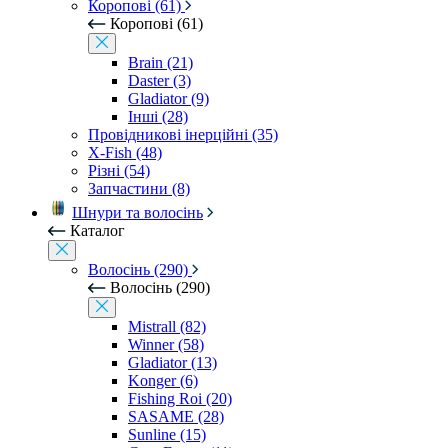
Коропові (61)
Коропові (61)
Brain (21)
Daster (3)
Gladiator (9)
Інші (28)
Провідникові інерційні (35)
X-Fish (48)
Різні (54)
Запчастини (8)
Шнури та волосінь
Каталог
Волосінь (290)
Волосінь (290)
Mistrall (82)
Winner (58)
Gladiator (13)
Konger (6)
Fishing Roi (20)
SASAME (28)
Sunline (15)