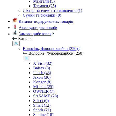
Мангали (5)
Термоси (25)
Ліхтарі та елементи живлення (1)
Сумки та рюкзаки (8)
Каталог подарункових товарів
Аксесуари для човнів
Зимова риболовля
Каталог
Волосінь, Флюорокарбон (250)
Волосінь, Флюорокарбон (250)
X-Fish (32)
Balsax (8)
Intech (43)
Jaxon (36)
Konger (8)
Mistrall (25)
OWNER (7)
SASAME (28)
Select (0)
Smart (12)
Sneck (21)
Sunline (18)