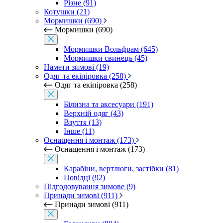
Різне (91)
Котушки (21)
Мормишки (690)
Мормишки (690)
Мормишки Вольфрам (645)
Мормишки свинець (45)
Намети зимові (19)
Одяг та екіпіровка (258)
Одяг та екіпіровка (258)
Білизна та аксесуари (191)
Верхній одяг (43)
Взуття (13)
Інше (11)
Оснащення і монтаж (173)
Оснащення і монтаж (173)
Карабіни, вертлюги, застібки (81)
Повідці (92)
Підгодовування зимове (9)
Принади зимові (911)
Принади зимові (911)