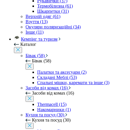
Рукавички (37)
Термобілизна (61)
Шкарпетки (31)
Верхній одяг (61)
Взуття (13)
Окуляри поляризаційні (34)
Інше (11)
Кемпінг та туризм
Каталог
Бівак (58)
Бівак (58)
Палатки та аксесуари (2)
Складані Меблі (53)
Спальні мішки, каремати та інше (3)
Засоби від комах (16)
Засоби від комах (16)
Thermacell (15)
Накомарники (1)
Кухня та посуд (30)
Кухня та посуд (30)