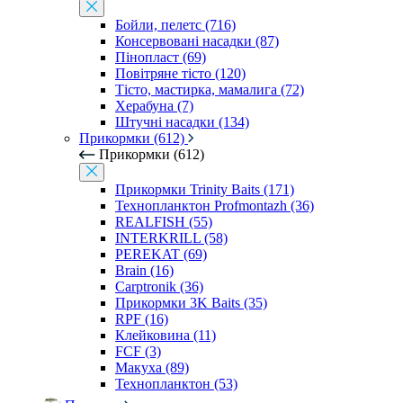
Бойли, пелетс (716)
Консервовані насадки (87)
Пінопласт (69)
Повітряне тісто (120)
Тісто, мастирка, мамалига (72)
Херабуна (7)
Штучні насадки (134)
Прикормки (612)
Прикормки (612)
Прикормки Trinity Baits (171)
Технопланктон Profmontazh (36)
REALFISH (55)
INTERKRILL (58)
PEREKAT (69)
Brain (16)
Carptronik (36)
Прикормки 3K Baits (35)
RPF (16)
Клейковина (11)
FCF (3)
Макуха (89)
Технопланктон (53)