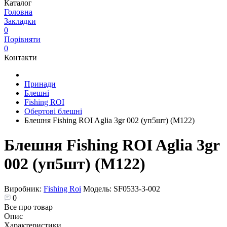
Каталог
Головна
Закладки
0
Порівняти
0
Контакти
Принади
Блешні
Fishing ROI
Обертові блешні
Блешня Fishing ROI Aglia 3gr 002 (уп5шт) (M122)
Блешня Fishing ROI Aglia 3gr
002 (уп5шт) (M122)
Виробник:
Fishing Roi
Модель:
SF0533-3-002
0
Все про товар
Опис
Характеристики