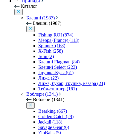
Принади
Каталог
Блешні (1987)
Блешні (1987)
Fishing ROI (874)
Mepps (France) (113)
Spinnex (168)
X-Fish (258)
Інші (2)
Блешні Flagman (84)
Блешні Select (223)
Грушка-Куля (61)
Лижа (22)
Лижа, букар, грушка, казара (21)
Тейл-спіннер (161)
Воблери (1341)
Воблери (1341)
Bearking (667)
Golden Catch (29)
Jackall (118)
Savage Gear (6)
ZipBaits (5)