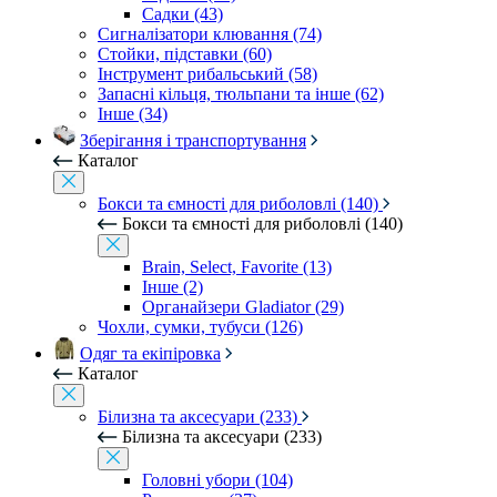
Садки (43)
Сигналізатори клювання (74)
Стойки, підставки (60)
Інструмент рибальський (58)
Запасні кільця, тюльпани та інше (62)
Інше (34)
Зберігання і транспортування
Каталог
Бокси та ємності для риболовлі (140)
Бокси та ємності для риболовлі (140)
Brain, Select, Favorite (13)
Інше (2)
Органайзери Gladiator (29)
Чохли, сумки, тубуси (126)
Одяг та екіпіровка
Каталог
Білизна та аксесуари (233)
Білизна та аксесуари (233)
Головні убори (104)