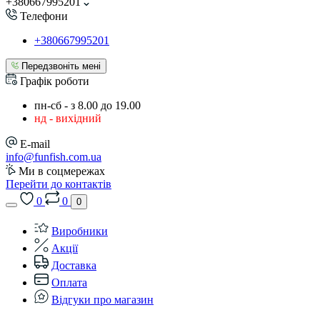
+380667995201
Телефони
+380667995201
Передзвоніть мені
Графік роботи
пн-сб - з 8.00 до 19.00
нд - вихідний
E-mail
info@funfish.com.ua
Ми в соцмережах
Перейти до контактів
0
0
0
Виробники
Акції
Доставка
Оплата
Відгуки про магазин