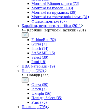
Монтажі Вбивця карася (72)
Монтажі на коропа (103)
Монтажі на пружинах (28)
Монтажі на товстолоба і сома (31)
Фідерні монтажі (87)
Карабіни, вертлюги, застібки (201)
Карабіни, вертлюги, застібки (201)
FishingRoi (52)
Gurza (71)
Intech (14)
SASAME (15)
Select (30)
Інші (18)
ПВА матеріали (19)
Повідці (232)
Повідці (232)
Gurza (59)
Intech (7)
Ukrspin (56)
Повідці Select (35)
Різні (75)
Поплавці (795)