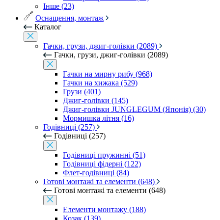
Інше (23)
Оснащення, монтаж
Каталог
Гачки, грузи, джиг-голівки (2089)
Гачки, грузи, джиг-голівки (2089)
Гачки на мирну рибу (968)
Гачки на хижака (529)
Грузи (401)
Джиг-голівки (145)
Джиг-голівки JUNGLEGUM (Японія) (30)
Мормишка літня (16)
Годівниці (257)
Годівниці (257)
Годівниці пружинні (51)
Годівниці фідерні (122)
Флет-годівниці (84)
Готові монтажі та елементи (648)
Готові монтажі та елементи (648)
Елементи монтажу (188)
Козак (139)