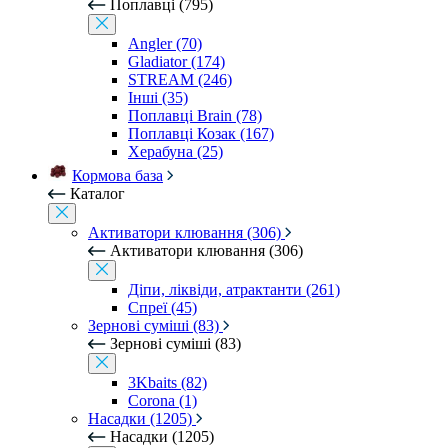
Поплавці (795)
Angler (70)
Gladiator (174)
STREAM (246)
Інші (35)
Поплавці Brain (78)
Поплавці Козак (167)
Херабуна (25)
Кормова база
Каталог
Активатори клювання (306)
Активатори клювання (306)
Діпи, ліквіди, атрактанти (261)
Спреї (45)
Зернові суміші (83)
Зернові суміші (83)
3Kbaits (82)
Corona (1)
Насадки (1205)
Насадки (1205)