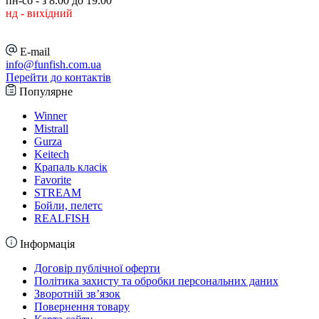
пн-сб - з 8.00 до 19.00
нд - вихідний
E-mail
info@funfish.com.ua
Перейти до контактів
Популярне
Winner
Mistrall
Gurza
Keitech
Крапаль класік
Favorite
STREAM
Бойли, пелетс
REALFISH
Інформація
Договір публічної оферти
Політика захисту та обробки персональних даних
Зворотній зв’язок
Повернення товару