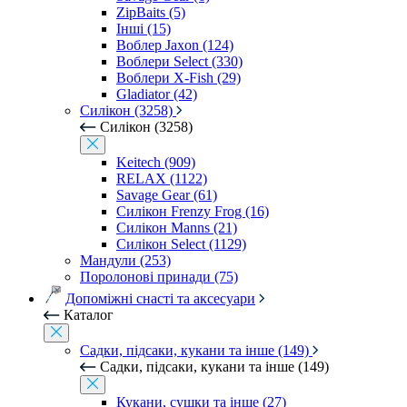
ZipBaits (5)
Інші (15)
Воблер Jaxon (124)
Воблери Select (330)
Воблери X-Fish (29)
Gladiator (42)
Силікон (3258)
Силікон (3258)
Keitech (909)
RELAX (1122)
Savage Gear (61)
Силікон Frenzy Frog (16)
Силікон Manns (21)
Силікон Select (1129)
Мандули (253)
Поролонові принади (75)
Допоміжні снасті та аксесуари
Каталог
Садки, підсаки, кукани та інше (149)
Садки, підсаки, кукани та інше (149)
Кукани, сушки та інше (27)