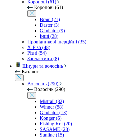
Коропові (61)
Коропові (61)
Brain (21)
Daster (3)
Gladiator (9)
Інші (28)
Провідникові інерційні (35)
X-Fish (48)
Різні (54)
Запчастини (8)
Шнури та волосінь
Каталог
Волосінь (290)
Волосінь (290)
Mistrall (82)
Winner (58)
Gladiator (13)
Konger (6)
Fishing Roi (20)
SASAME (28)
Sunline (15)