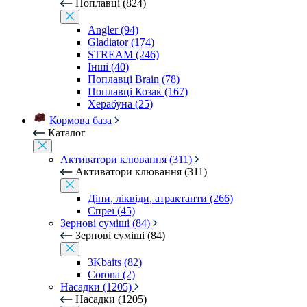
Поплавці (824)
Angler (94)
Gladiator (174)
STREAM (246)
Інші (40)
Поплавці Brain (78)
Поплавці Козак (167)
Херабуна (25)
Кормова база
Каталог
Активатори клювання (311)
Активатори клювання (311)
Діпи, ліквіди, атрактанти (266)
Спреї (45)
Зернові суміші (84)
Зернові суміші (84)
3Kbaits (82)
Corona (2)
Насадки (1205)
Насадки (1205)