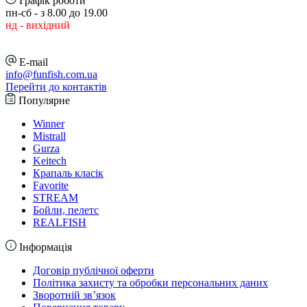
Графік роботи
пн-сб - з 8.00 до 19.00
нд - вихідний
E-mail
info@funfish.com.ua
Перейти до контактів
Популярне
Winner
Mistrall
Gurza
Keitech
Крапаль класік
Favorite
STREAM
Бойли, пелетс
REALFISH
Інформація
Договір публічної оферти
Політика захисту та обробки персональних даних
Зворотній зв’язок