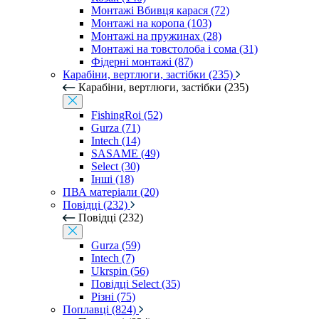
Монтажі Вбивця карася (72)
Монтажі на коропа (103)
Монтажі на пружинах (28)
Монтажі на товстолоба і сома (31)
Фідерні монтажі (87)
Карабіни, вертлюги, застібки (235)
Карабіни, вертлюги, застібки (235)
FishingRoi (52)
Gurza (71)
Intech (14)
SASAME (49)
Select (30)
Інші (18)
ПВА матеріали (20)
Повідці (232)
Повідці (232)
Gurza (59)
Intech (7)
Ukrspin (56)
Повідці Select (35)
Різні (75)
Поплавці (824)