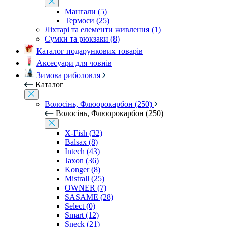
Мангали (5)
Термоси (25)
Ліхтарі та елементи живлення (1)
Сумки та рюкзаки (8)
Каталог подарункових товарів
Аксесуари для човнів
Зимова риболовля
Каталог
Волосінь, Флюорокарбон (250)
Волосінь, Флюорокарбон (250)
X-Fish (32)
Balsax (8)
Intech (43)
Jaxon (36)
Konger (8)
Mistrall (25)
OWNER (7)
SASAME (28)
Select (0)
Smart (12)
Sneck (21)