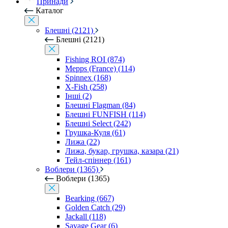
Принади
Каталог
Блешні (2121)
Блешні (2121)
Fishing ROI (874)
Mepps (France) (114)
Spinnex (168)
X-Fish (258)
Інші (2)
Блешні Flagman (84)
Блешні FUNFISH (114)
Блешні Select (242)
Грушка-Куля (61)
Лижа (22)
Лижа, букар, грушка, казара (21)
Тейл-спіннер (161)
Воблери (1365)
Воблери (1365)
Bearking (667)
Golden Catch (29)
Jackall (118)
Savage Gear (6)