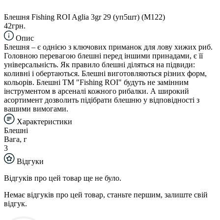
Блешня Fishing ROI Aglia 3gr 29 (уп5шт) (M122)
42грн.
Опис
Блешня – є однією з ключових приманок для лову хижих риб.
Головною перевагою блешні перед іншими принадами, є її
універсальність. Як правило блешні діляться на підвиди:
коливні і обертаються. Блешні виготовляються різних форм,
кольорів. Блешні TM "Fishing ROI" будуть не замінним
інструментом в арсеналі кожного рибалки. А широкий
асортимент дозволить підібрати блешню у відповідності з
вашими вимогами.
Характеристики
Блешні
Вага, г
3
Відгуки
Відгуків про цей товар ще не було.
Немає відгуків про цей товар, станьте першим, залиште свій
відгук.