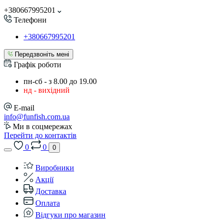
+380667995201
Телефони
+380667995201
Передзвоніть мені
Графік роботи
пн-сб - з 8.00 до 19.00
нд - вихідний
E-mail
info@funfish.com.ua
Ми в соцмережах
Перейти до контактів
0
0
0
Виробники
Акції
Доставка
Оплата
Відгуки про магазин