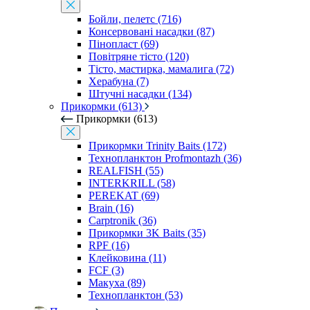
Бойли, пелетс (716)
Консервовані насадки (87)
Пінопласт (69)
Повітряне тісто (120)
Тісто, мастирка, мамалига (72)
Херабуна (7)
Штучні насадки (134)
Прикормки (613)
Прикормки (613)
Прикормки Trinity Baits (172)
Технопланктон Profmontazh (36)
REALFISH (55)
INTERKRILL (58)
PEREKAT (69)
Brain (16)
Carptronik (36)
Прикормки 3K Baits (35)
RPF (16)
Клейковина (11)
FCF (3)
Макуха (89)
Технопланктон (53)