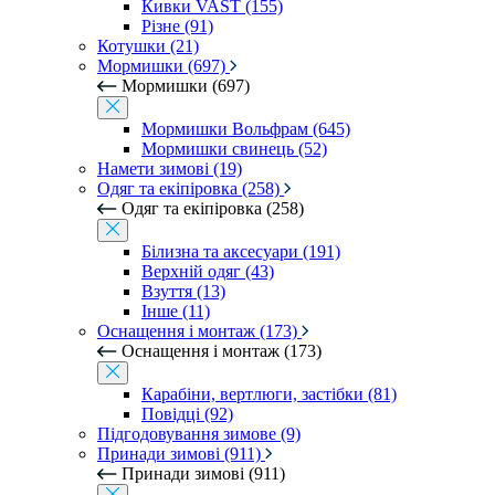
Кивки VAST (155)
Різне (91)
Котушки (21)
Мормишки (697)
Мормишки (697)
Мормишки Вольфрам (645)
Мормишки свинець (52)
Намети зимові (19)
Одяг та екіпіровка (258)
Одяг та екіпіровка (258)
Білизна та аксесуари (191)
Верхній одяг (43)
Взуття (13)
Інше (11)
Оснащення і монтаж (173)
Оснащення і монтаж (173)
Карабіни, вертлюги, застібки (81)
Повідці (92)
Підгодовування зимове (9)
Принади зимові (911)
Принади зимові (911)