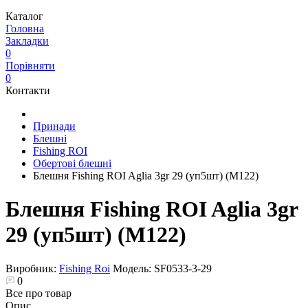
Каталог
Головна
Закладки
0
Порівняти
0
Контакти
Принади
Блешні
Fishing ROI
Обертові блешні
Блешня Fishing ROI Aglia 3gr 29 (уп5шт) (M122)
Блешня Fishing ROI Aglia 3gr
29 (уп5шт) (M122)
Виробник:
Fishing Roi
Модель:
SF0533-3-29
0
Все про товар
Опис