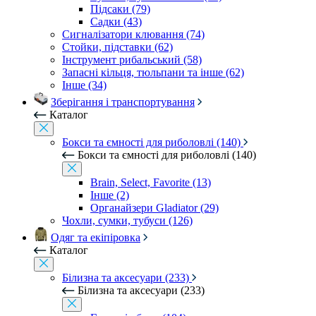
Підсаки (79)
Садки (43)
Сигналізатори клювання (74)
Стойки, підставки (62)
Інструмент рибальський (58)
Запасні кільця, тюльпани та інше (62)
Інше (34)
Зберігання і транспортування
Каталог
Бокси та ємності для риболовлі (140)
Бокси та ємності для риболовлі (140)
Brain, Select, Favorite (13)
Інше (2)
Органайзери Gladiator (29)
Чохли, сумки, тубуси (126)
Одяг та екіпіровка
Каталог
Білизна та аксесуари (233)
Білизна та аксесуари (233)