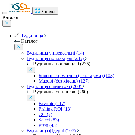
Каталог
Каталог
Вудилища
Каталог
Вудилища універсальні (14)
Вудилища поплавцеві (235)
Вудилища поплавцеві (235)
Болонські, матчеві (з кільцями) (108)
Махові (без кілець) (127)
Вудилища спінінгові (260)
Вудилища спінінгові (260)
Favorite (117)
Fishing ROI (13)
GC (2)
Select (83)
Різні (43)
Вудилища фідерні (107)