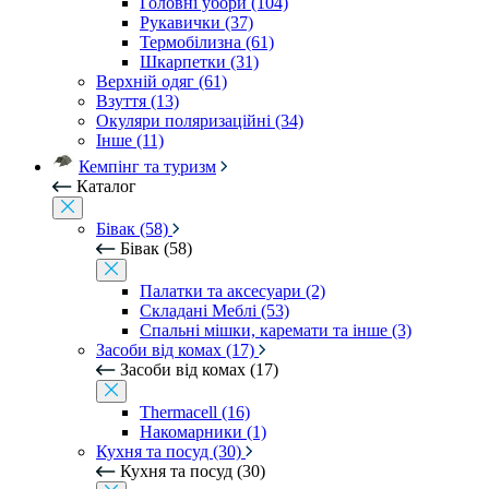
Головні убори (104)
Рукавички (37)
Термобілизна (61)
Шкарпетки (31)
Верхній одяг (61)
Взуття (13)
Окуляри поляризаційні (34)
Інше (11)
Кемпінг та туризм
Каталог
Бівак (58)
Бівак (58)
Палатки та аксесуари (2)
Складані Меблі (53)
Спальні мішки, каремати та інше (3)
Засоби від комах (17)
Засоби від комах (17)
Thermacell (16)
Накомарники (1)
Кухня та посуд (30)
Кухня та посуд (30)