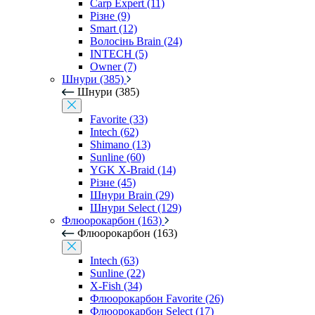
Carp Expert (11)
Різне (9)
Smart (12)
Волосінь Brain (24)
INTECH (5)
Owner (7)
Шнури (385)
Шнури (385)
Favorite (33)
Intech (62)
Shimano (13)
Sunline (60)
YGK X-Braid (14)
Різне (45)
Шнури Brain (29)
Шнури Select (129)
Флюорокарбон (163)
Флюорокарбон (163)
Intech (63)
Sunline (22)
X-Fish (34)
Флюорокарбон Favorite (26)
Флюорокарбон Select (17)