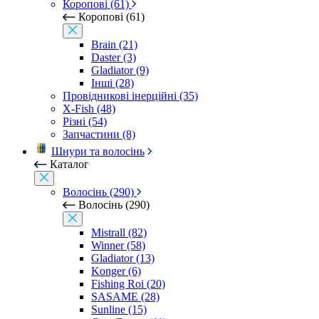
Коропові (61)
Коропові (61)
Brain (21)
Daster (3)
Gladiator (9)
Інші (28)
Провідникові інерційні (35)
X-Fish (48)
Різні (54)
Запчастини (8)
Шнури та волосінь
Каталог
Волосінь (290)
Волосінь (290)
Mistrall (82)
Winner (58)
Gladiator (13)
Konger (6)
Fishing Roi (20)
SASAME (28)
Sunline (15)