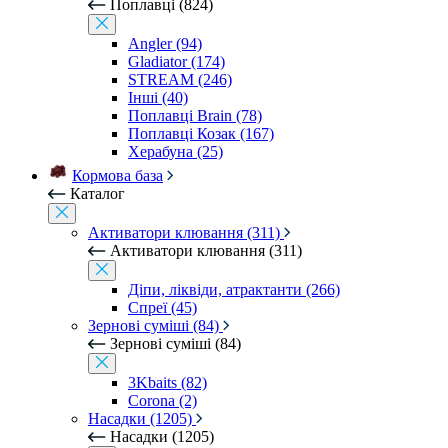
Поплавці (824)
Angler (94)
Gladiator (174)
STREAM (246)
Інші (40)
Поплавці Brain (78)
Поплавці Козак (167)
Херабуна (25)
Кормова база
Каталог
Активатори клювання (311)
Активатори клювання (311)
Діпи, ліквіди, атрактанти (266)
Спреї (45)
Зернові суміші (84)
Зернові суміші (84)
3Kbaits (82)
Corona (2)
Насадки (1205)
Насадки (1205)