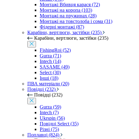
Монтажі Вбивця карася (72)
Монтажі на коропа (103)
Монтажі на пружинах (28)
Монтажі на товстолоба і сома (31)
Фідерні монтажі (87)
Карабіни, вертлюги, застібки (235)
Карабіни, вертлюги, застібки (235)
FishingRoi (52)
Gurza (71)
Intech (14)
SASAME (49)
Select (30)
Інші (18)
ПВА матеріали (20)
Повідці (232)
Повідці (232)
Gurza (59)
Intech (7)
Ukrspin (56)
Повідці Select (35)
Різні (75)
Поплавці (824)