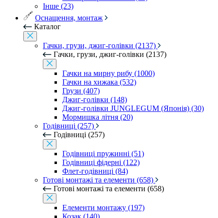
Інше (23)
Оснащення, монтаж
Каталог
Гачки, грузи, джиг-голівки (2137)
Гачки, грузи, джиг-голівки (2137)
Гачки на мирну рибу (1000)
Гачки на хижака (532)
Грузи (407)
Джиг-голівки (148)
Джиг-голівки JUNGLEGUM (Японія) (30)
Мормишка літня (20)
Годівниці (257)
Годівниці (257)
Годівниці пружинні (51)
Годівниці фідерні (122)
Флет-годівниці (84)
Готові монтажі та елементи (658)
Готові монтажі та елементи (658)
Елементи монтажу (197)
Козак (140)