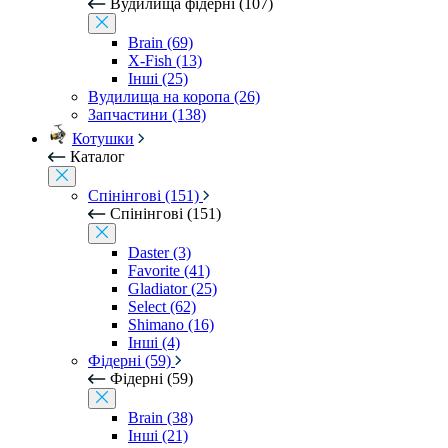
Вудилища фідерні (107)
Brain (69)
X-Fish (13)
Інші (25)
Вудилища на коропа (26)
Запчастини (138)
Котушки
Каталог
Спінінгові (151)
Спінінгові (151)
Daster (3)
Favorite (41)
Gladiator (25)
Select (62)
Shimano (16)
Інші (4)
Фідерні (59)
Фідерні (59)
Brain (38)
Інші (21)