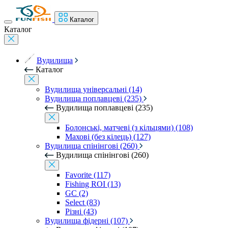
Каталог
Каталог
Вудилища
Каталог
Вудилища універсальні (14)
Вудилища поплавцеві (235)
Вудилища поплавцеві (235)
Болонські, матчеві (з кільцями) (108)
Махові (без кілець) (127)
Вудилища спінінгові (260)
Вудилища спінінгові (260)
Favorite (117)
Fishing ROI (13)
GC (2)
Select (83)
Різні (43)
Вудилища фідерні (107)