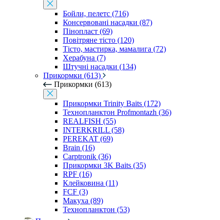
Бойли, пелетс (716)
Консервовані насадки (87)
Пінопласт (69)
Повітряне тісто (120)
Тісто, мастирка, мамалига (72)
Херабуна (7)
Штучні насадки (134)
Прикормки (613)
Прикормки (613)
Прикормки Trinity Baits (172)
Технопланктон Profmontazh (36)
REALFISH (55)
INTERKRILL (58)
PEREKAT (69)
Brain (16)
Carptronik (36)
Прикормки 3K Baits (35)
RPF (16)
Клейковина (11)
FCF (3)
Макуха (89)
Технопланктон (53)