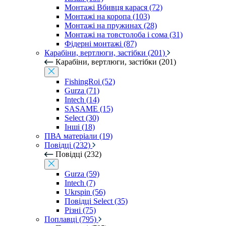
Монтажі Вбивця карася (72)
Монтажі на коропа (103)
Монтажі на пружинах (28)
Монтажі на товстолоба і сома (31)
Фідерні монтажі (87)
Карабіни, вертлюги, застібки (201)
Карабіни, вертлюги, застібки (201)
FishingRoi (52)
Gurza (71)
Intech (14)
SASAME (15)
Select (30)
Інші (18)
ПВА матеріали (19)
Повідці (232)
Повідці (232)
Gurza (59)
Intech (7)
Ukrspin (56)
Повідці Select (35)
Різні (75)
Поплавці (795)