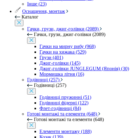
Інше (23)
Оснащення, монтаж
Каталог
Гачки, грузи, джиг-голівки (2089)
Гачки, грузи, джиг-голівки (2089)
Гачки на мирну рибу (968)
Гачки на хижака (529)
Грузи (401)
Джиг-голівки (145)
Джиг-голівки JUNGLEGUM (Японія) (30)
Мормишка літня (16)
Годівниці (257)
Годівниці (257)
Годівниці пружинні (51)
Годівниці фідерні (122)
Флет-годівниці (84)
Готові монтажі та елементи (648)
Готові монтажі та елементи (648)
Елементи монтажу (188)
Козак (139)