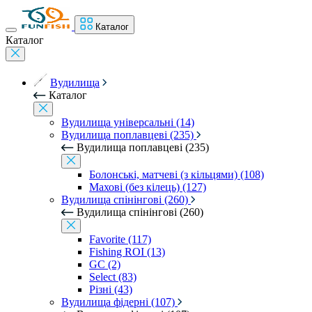
Каталог
Каталог
Вудилища
Каталог
Вудилища універсальні (14)
Вудилища поплавцеві (235)
Вудилища поплавцеві (235)
Болонські, матчеві (з кільцями) (108)
Махові (без кілець) (127)
Вудилища спінінгові (260)
Вудилища спінінгові (260)
Favorite (117)
Fishing ROI (13)
GC (2)
Select (83)
Різні (43)
Вудилища фідерні (107)