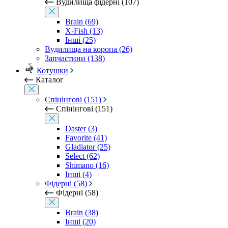
Вудилища фідерні (107)
Brain (69)
X-Fish (13)
Інші (25)
Вудилища на коропа (26)
Запчастини (138)
Котушки
Каталог
Спінінгові (151)
Спінінгові (151)
Daster (3)
Favorite (41)
Gladiator (25)
Select (62)
Shimano (16)
Інші (4)
Фідерні (58)
Фідерні (58)
Brain (38)
Інші (20)