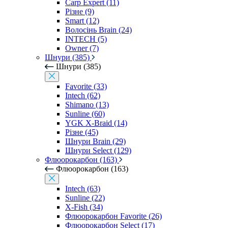
Carp Expert (11)
Різне (9)
Smart (12)
Волосінь Brain (24)
INTECH (5)
Owner (7)
Шнури (385)
Шнури (385)
Favorite (33)
Intech (62)
Shimano (13)
Sunline (60)
YGK X-Braid (14)
Різне (45)
Шнури Brain (29)
Шнури Select (129)
Флюорокарбон (163)
Флюорокарбон (163)
Intech (63)
Sunline (22)
X-Fish (34)
Флюорокарбон Favorite (26)
Флюорокарбон Select (17)