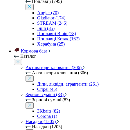
Поплавці (795)
Angler (70)
Gladiator (174)
STREAM (246)
Інші (35)
Поплавці Brain (78)
Поплавці Козак (167)
Херабуна (25)
Кормова база
Каталог
Активатори клювання (306)
Активатори клювання (306)
Діпи, ліквіди, атрактанти (261)
Спреї (45)
Зернові суміші (83)
Зернові суміші (83)
3Kbaits (82)
Corona (1)
Насадки (1205)
Насадки (1205)