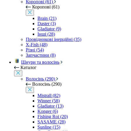
Коропові (61)
Коропові (61)
Brain (21)
Daster (3)
Gladiator (9)
Інші (28)
Провідникові інерційні (35)
X-Fish (48)
Різні (54)
Запчастини (8)
Шнури та волосінь
Каталог
Волосінь (290)
Волосінь (290)
Mistrall (82)
Winner (58)
Gladiator (13)
Konger (6)
Fishing Roi (20)
SASAME (28)
Sunline (15)