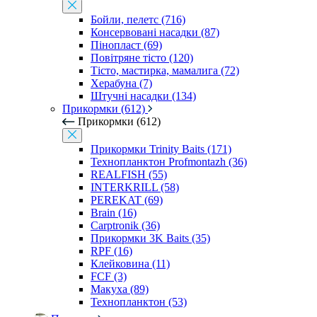
Бойли, пелетс (716)
Консервовані насадки (87)
Пінопласт (69)
Повітряне тісто (120)
Тісто, мастирка, мамалига (72)
Херабуна (7)
Штучні насадки (134)
Прикормки (612)
Прикормки (612)
Прикормки Trinity Baits (171)
Технопланктон Profmontazh (36)
REALFISH (55)
INTERKRILL (58)
PEREKAT (69)
Brain (16)
Carptronik (36)
Прикормки 3K Baits (35)
RPF (16)
Клейковина (11)
FCF (3)
Макуха (89)
Технопланктон (53)