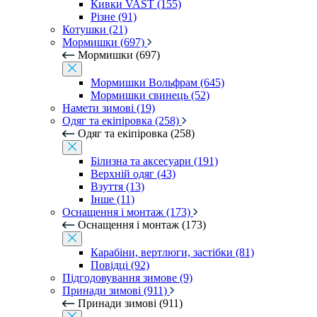
Кивки VAST (155)
Різне (91)
Котушки (21)
Мормишки (697)
Мормишки (697)
Мормишки Вольфрам (645)
Мормишки свинець (52)
Намети зимові (19)
Одяг та екіпіровка (258)
Одяг та екіпіровка (258)
Білизна та аксесуари (191)
Верхній одяг (43)
Взуття (13)
Інше (11)
Оснащення і монтаж (173)
Оснащення і монтаж (173)
Карабіни, вертлюги, застібки (81)
Повідці (92)
Підгодовування зимове (9)
Принади зимові (911)
Принади зимові (911)