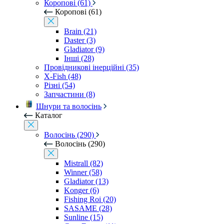
Коропові (61)
Коропові (61)
Brain (21)
Daster (3)
Gladiator (9)
Інші (28)
Провідникові інерційні (35)
X-Fish (48)
Різні (54)
Запчастини (8)
Шнури та волосінь
Каталог
Волосінь (290)
Волосінь (290)
Mistrall (82)
Winner (58)
Gladiator (13)
Konger (6)
Fishing Roi (20)
SASAME (28)
Sunline (15)