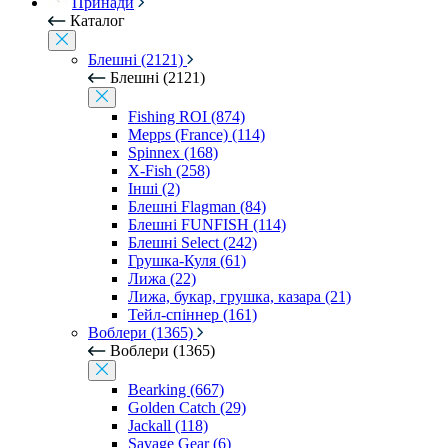
Принади
Каталог
Блешні (2121)
Блешні (2121)
Fishing ROI (874)
Mepps (France) (114)
Spinnex (168)
X-Fish (258)
Інші (2)
Блешні Flagman (84)
Блешні FUNFISH (114)
Блешні Select (242)
Грушка-Куля (61)
Лижа (22)
Лижа, букар, грушка, казара (21)
Тейл-спіннер (161)
Воблери (1365)
Воблери (1365)
Bearking (667)
Golden Catch (29)
Jackall (118)
Savage Gear (6)