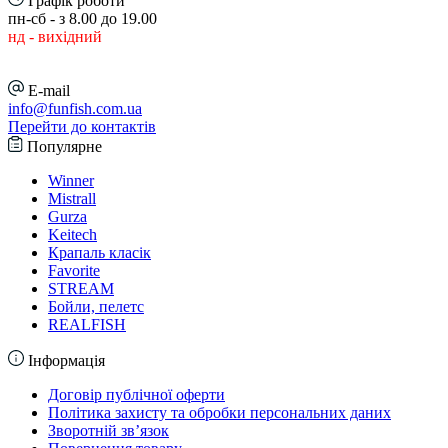
Графік роботи
пн-сб - з 8.00 до 19.00
нд - вихідний
E-mail
info@funfish.com.ua
Перейти до контактів
Популярне
Winner
Mistrall
Gurza
Keitech
Крапаль класік
Favorite
STREAM
Бойли, пелетс
REALFISH
Інформація
Договір публічної оферти
Політика захисту та обробки персональних даних
Зворотній зв’язок