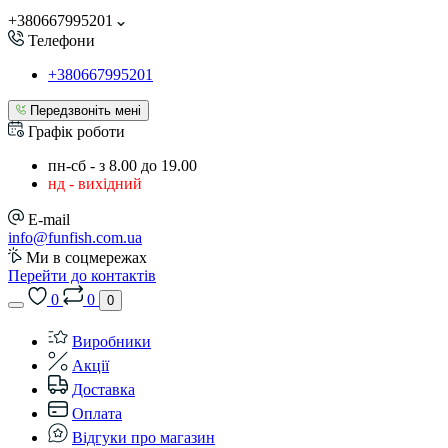
+380667995201
Телефони
+380667995201
Передзвоніть мені
Графік роботи
пн-сб - з 8.00 до 19.00
нд - вихідний
E-mail
info@funfish.com.ua
Ми в соцмережах
Перейти до контактів
0
0
0
Виробники
Акції
Доставка
Оплата
Відгуки про магазин