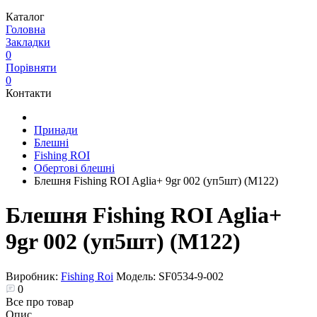
Каталог
Головна
Закладки
0
Порівняти
0
Контакти
Принади
Блешні
Fishing ROI
Обертові блешні
Блешня Fishing ROI Aglia+ 9gr 002 (уп5шт) (M122)
Блешня Fishing ROI Aglia+
9gr 002 (уп5шт) (M122)
Виробник:
Fishing Roi
Модель:
SF0534-9-002
0
Все про товар
Опис