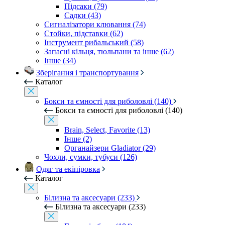
Підсаки (79)
Садки (43)
Сигналізатори клювання (74)
Стойки, підставки (62)
Інструмент рибальський (58)
Запасні кільця, тюльпани та інше (62)
Інше (34)
Зберігання і транспортування
Каталог
Бокси та ємності для риболовлі (140)
Бокси та ємності для риболовлі (140)
Brain, Select, Favorite (13)
Інше (2)
Органайзери Gladiator (29)
Чохли, сумки, тубуси (126)
Одяг та екіпіровка
Каталог
Білизна та аксесуари (233)
Білизна та аксесуари (233)