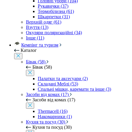
Головні убори (104)
Рукавички (37)
Термобілизна (61)
Шкарпетки (31)
Верхній одяг (61)
Взуття (13)
Окуляри поляризаційні (34)
Інше (11)
Кемпінг та туризм
Каталог
Бівак (58)
Бівак (58)
Палатки та аксесуари (2)
Складані Меблі (53)
Спальні мішки, каремати та інше (3)
Засоби від комах (17)
Засоби від комах (17)
Thermacell (16)
Накомарники (1)
Кухня та посуд (30)
Кухня та посуд (30)