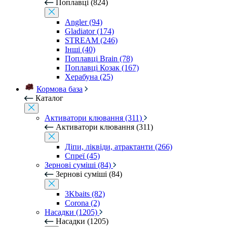
Поплавці (824)
Angler (94)
Gladiator (174)
STREAM (246)
Інші (40)
Поплавці Brain (78)
Поплавці Козак (167)
Херабуна (25)
Кормова база
Каталог
Активатори клювання (311)
Активатори клювання (311)
Діпи, ліквіди, атрактанти (266)
Спреї (45)
Зернові суміші (84)
Зернові суміші (84)
3Kbaits (82)
Corona (2)
Насадки (1205)
Насадки (1205)