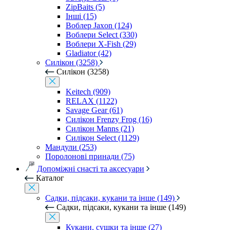
ZipBaits (5)
Інші (15)
Воблер Jaxon (124)
Воблери Select (330)
Воблери X-Fish (29)
Gladiator (42)
Силікон (3258)
Силікон (3258)
Keitech (909)
RELAX (1122)
Savage Gear (61)
Силікон Frenzy Frog (16)
Силікон Manns (21)
Силікон Select (1129)
Мандули (253)
Поролонові принади (75)
Допоміжні снасті та аксесуари
Каталог
Садки, підсаки, кукани та інше (149)
Садки, підсаки, кукани та інше (149)
Кукани, сушки та інше (27)