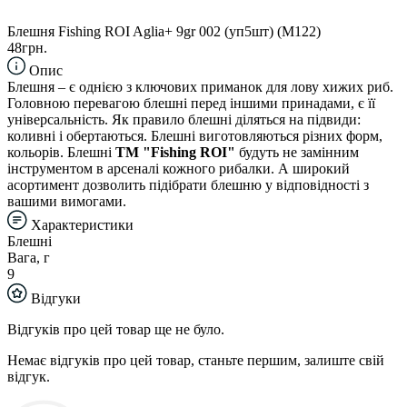
Блешня Fishing ROI Aglia+ 9gr 002 (уп5шт) (M122)
48грн.
Опис
Блешня – є однією з ключових приманок для лову хижих риб.
Головною перевагою блешні перед іншими принадами, є її
універсальність. Як правило блешні діляться на підвиди:
коливні і обертаються. Блешні виготовляються різних форм,
кольорів. Блешні
TM "Fishing ROI"
будуть не замінним
інструментом в арсеналі кожного рибалки. А широкий
асортимент дозволить підібрати блешню у відповідності з
вашими вимогами.
Характеристики
Блешні
Вага, г
9
Відгуки
Відгуків про цей товар ще не було.
Немає відгуків про цей товар, станьте першим, залиште свій
відгук.