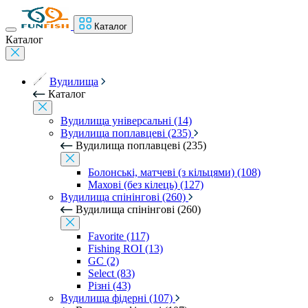
Каталог
Каталог
Вудилища
Каталог
Вудилища універсальні (14)
Вудилища поплавцеві (235)
Вудилища поплавцеві (235)
Болонські, матчеві (з кільцями) (108)
Махові (без кілець) (127)
Вудилища спінінгові (260)
Вудилища спінінгові (260)
Favorite (117)
Fishing ROI (13)
GC (2)
Select (83)
Різні (43)
Вудилища фідерні (107)