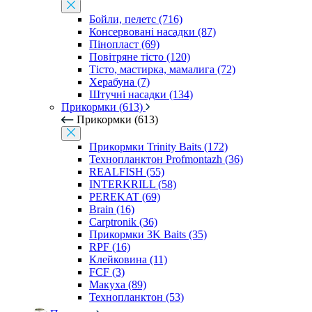
Бойли, пелетс (716)
Консервовані насадки (87)
Пінопласт (69)
Повітряне тісто (120)
Тісто, мастирка, мамалига (72)
Херабуна (7)
Штучні насадки (134)
Прикормки (613)
Прикормки (613)
Прикормки Trinity Baits (172)
Технопланктон Profmontazh (36)
REALFISH (55)
INTERKRILL (58)
PEREKAT (69)
Brain (16)
Carptronik (36)
Прикормки 3K Baits (35)
RPF (16)
Клейковина (11)
FCF (3)
Макуха (89)
Технопланктон (53)