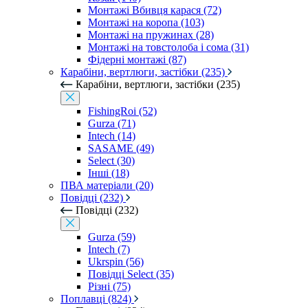
Монтажі Вбивця карася (72)
Монтажі на коропа (103)
Монтажі на пружинах (28)
Монтажі на товстолоба і сома (31)
Фідерні монтажі (87)
Карабіни, вертлюги, застібки (235)
Карабіни, вертлюги, застібки (235)
FishingRoi (52)
Gurza (71)
Intech (14)
SASAME (49)
Select (30)
Інші (18)
ПВА матеріали (20)
Повідці (232)
Повідці (232)
Gurza (59)
Intech (7)
Ukrspin (56)
Повідці Select (35)
Різні (75)
Поплавці (824)