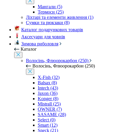
Мангали (5)
Термоси (25)
Ліхтарі та елементи живлення (1)
Сумки та рюкзаки (8)
Каталог подарункових товарів
Аксесуари для човнів
Зимова риболовля
Каталог
Волосінь, Флюорокарбон (250)
Волосінь, Флюорокарбон (250)
X-Fish (32)
Balsax (8)
Intech (43)
Jaxon (36)
Konger (8)
Mistrall (25)
OWNER (7)
SASAME (28)
Select (0)
Smart (12)
Sneck (21)