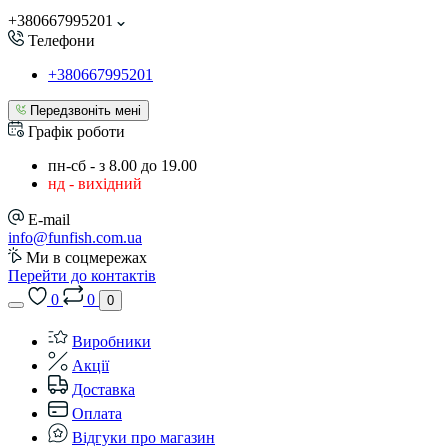
+380667995201
Телефони
+380667995201
Передзвоніть мені
Графік роботи
пн-сб - з 8.00 до 19.00
нд - вихідний
E-mail
info@funfish.com.ua
Ми в соцмережах
Перейти до контактів
0
0
0
Виробники
Акції
Доставка
Оплата
Відгуки про магазин