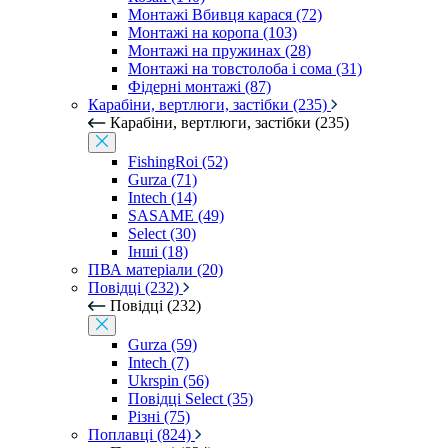
Монтажі Вбивця карася (72)
Монтажі на коропа (103)
Монтажі на пружинах (28)
Монтажі на товстолоба і сома (31)
Фідерні монтажі (87)
Карабіни, вертлюги, застібки (235)
Карабіни, вертлюги, застібки (235)
FishingRoi (52)
Gurza (71)
Intech (14)
SASAME (49)
Select (30)
Інші (18)
ПВА матеріали (20)
Повідці (232)
Повідці (232)
Gurza (59)
Intech (7)
Ukrspin (56)
Повідці Select (35)
Різні (75)
Поплавці (824)