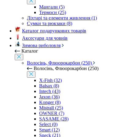
Мангали (5)
Термоси (25)
Ліхтарі та елементи живлення (1)
Сумки та рюкзаки (8)
Каталог подарункових товарів
Аксесуари для човнів
Зимова риболовля
Каталог
Волосінь, Флюорокарбон (250)
Волосінь, Флюорокарбон (250)
X-Fish (32)
Balsax (8)
Intech (43)
Jaxon (36)
Konger (8)
Mistrall (25)
OWNER (7)
SASAME (28)
Select (0)
Smart (12)
Sneck (21)