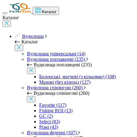
Каталог
Каталог
Вудилища
Каталог
Вудилища універсальні (14)
Вудилища поплавцеві (235)
Вудилища поплавцеві (235)
Болонські, матчеві (з кільцями) (108)
Махові (без кілець) (127)
Вудилища спінінгові (260)
Вудилища спінінгові (260)
Favorite (117)
Fishing ROI (13)
GC (2)
Select (83)
Різні (43)
Вудилища фідерні (107)