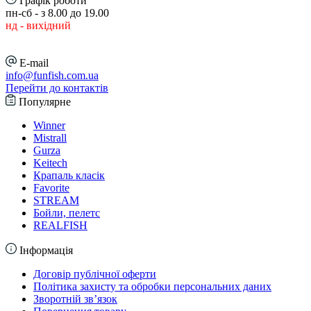
Графік роботи
пн-сб - з 8.00 до 19.00
нд - вихідний
E-mail
info@funfish.com.ua
Перейти до контактів
Популярне
Winner
Mistrall
Gurza
Keitech
Крапаль класік
Favorite
STREAM
Бойли, пелетс
REALFISH
Інформація
Договір публічної оферти
Політика захисту та обробки персональних даних
Зворотній зв’язок