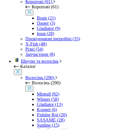
Коропові (61)
Коропові (61)
Brain (21)
Daster (3)
Gladiator (9)
Інші (28)
Провідникові інерційні (35)
X-Fish (48)
Різні (54)
Запчастини (8)
Шнури та волосінь
Каталог
Волосінь (290)
Волосінь (290)
Mistrall (82)
Winner (58)
Gladiator (13)
Konger (6)
Fishing Roi (20)
SASAME (28)
Sunline (15)