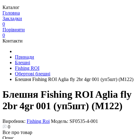
Каталог
Головна
Закладки
0
Порівняти
0
Контакти
Принади
Блешні
Fishing ROI
Обертові блешні
Блешня Fishing ROI Aglia fly 2br 4gr 001 (уп5шт) (M122)
Блешня Fishing ROI Aglia fly
2br 4gr 001 (уп5шт) (M122)
Виробник:
Fishing Roi
Модель:
SF0535-4-001
0
Все про товар
Опис