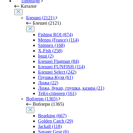
Принади
Каталог
Блешні (2121)
Блешні (2121)
Fishing ROI (874)
Mepps (France) (114)
Spinnex (168)
X-Fish (258)
Інші (2)
Блешні Flagman (84)
Блешні FUNFISH (114)
Блешні Select (242)
Грушка-Куля (61)
Лижа (22)
Лижа, букар, грушка, казара (21)
Тейл-спіннер (161)
Воблери (1365)
Воблери (1365)
Bearking (667)
Golden Catch (29)
Jackall (118)
Savage Gear (6)