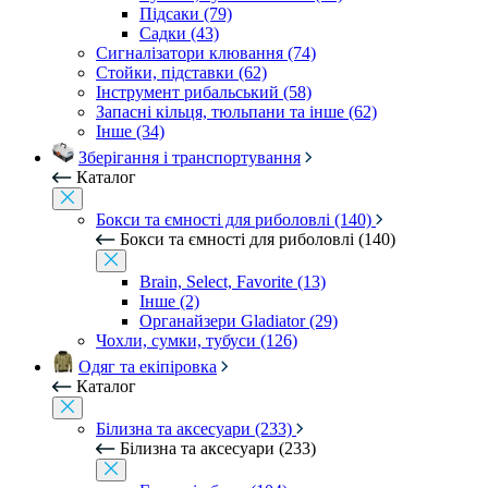
Підсаки (79)
Садки (43)
Сигналізатори клювання (74)
Стойки, підставки (62)
Інструмент рибальський (58)
Запасні кільця, тюльпани та інше (62)
Інше (34)
Зберігання і транспортування
Каталог
Бокси та ємності для риболовлі (140)
Бокси та ємності для риболовлі (140)
Brain, Select, Favorite (13)
Інше (2)
Органайзери Gladiator (29)
Чохли, сумки, тубуси (126)
Одяг та екіпіровка
Каталог
Білизна та аксесуари (233)
Білизна та аксесуари (233)