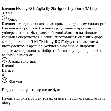
Блешня Fishing ROI Aglia fly 2br 4gr 001 (уп5шт) (M122)
37грн.
Опис
Блешня – є однією з ключових приманок для лову хижих риб.
Головною перевагою блешні перед іншими принадами, є її
універсальність. Як правило блешні діляться на підвиди:
коливні і обертаються. Блешні виготовляються різних форм,
кольорів. Блешні
TM "Fishing ROI"
будуть не замінним
інструментом в арсеналі кожного рибалки. А широкий
асортимент дозволить підібрати блешню у відповідності з
вашими вимогами.
Характеристики
Блешні
Вага, г
4
Відгуки
Відгуків про цей товар ще не було.
Немає відгуків про цей товар, станьте першим, залиште свій
відгук.