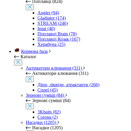
Поплавці (824)
Angler (94)
Gladiator (174)
STREAM (246)
Інші (40)
Поплавці Brain (78)
Поплавці Козак (167)
Херабуна (25)
Кормова база
Каталог
Активатори клювання (311)
Активатори клювання (311)
Діпи, ліквіди, атрактанти (266)
Спреї (45)
Зернові суміші (84)
Зернові суміші (84)
3Kbaits (82)
Corona (2)
Насадки (1205)
Насадки (1205)