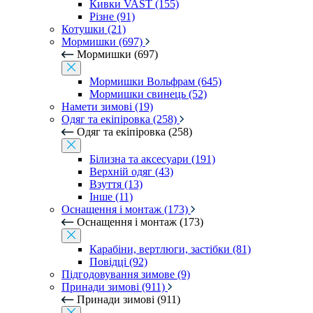
Кивки VAST (155)
Різне (91)
Котушки (21)
Мормишки (697)
Мормишки (697)
Мормишки Вольфрам (645)
Мормишки свинець (52)
Намети зимові (19)
Одяг та екіпіровка (258)
Одяг та екіпіровка (258)
Білизна та аксесуари (191)
Верхній одяг (43)
Взуття (13)
Інше (11)
Оснащення і монтаж (173)
Оснащення і монтаж (173)
Карабіни, вертлюги, застібки (81)
Повідці (92)
Підгодовування зимове (9)
Принади зимові (911)
Принади зимові (911)