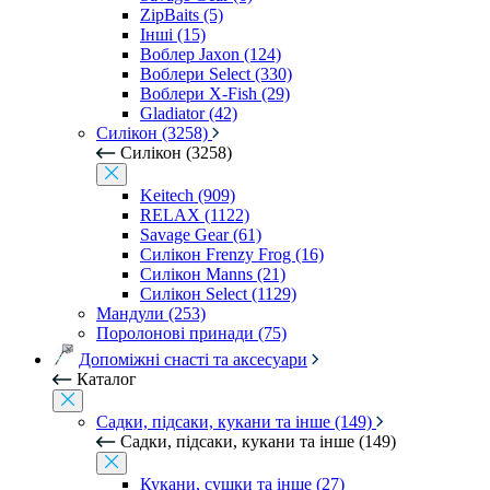
ZipBaits (5)
Інші (15)
Воблер Jaxon (124)
Воблери Select (330)
Воблери X-Fish (29)
Gladiator (42)
Силікон (3258)
Силікон (3258)
Keitech (909)
RELAX (1122)
Savage Gear (61)
Силікон Frenzy Frog (16)
Силікон Manns (21)
Силікон Select (1129)
Мандули (253)
Поролонові принади (75)
Допоміжні снасті та аксесуари
Каталог
Садки, підсаки, кукани та інше (149)
Садки, підсаки, кукани та інше (149)
Кукани, сушки та інше (27)