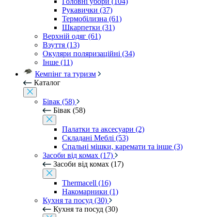
Головні убори (104)
Рукавички (37)
Термобілизна (61)
Шкарпетки (31)
Верхній одяг (61)
Взуття (13)
Окуляри поляризаційні (34)
Інше (11)
Кемпінг та туризм
Каталог
Бівак (58)
Бівак (58)
Палатки та аксесуари (2)
Складані Меблі (53)
Спальні мішки, каремати та інше (3)
Засоби від комах (17)
Засоби від комах (17)
Thermacell (16)
Накомарники (1)
Кухня та посуд (30)
Кухня та посуд (30)