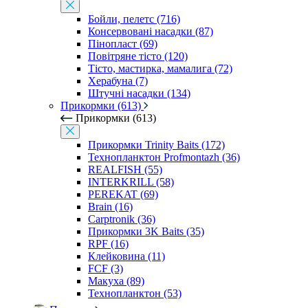
Бойли, пелетс (716)
Консервовані насадки (87)
Пінопласт (69)
Повітряне тісто (120)
Тісто, мастирка, мамалига (72)
Херабуна (7)
Штучні насадки (134)
Прикормки (613)
Прикормки (613)
Прикормки Trinity Baits (172)
Технопланктон Profmontazh (36)
REALFISH (55)
INTERKRILL (58)
PEREKAT (69)
Brain (16)
Carptronik (36)
Прикормки 3K Baits (35)
RPF (16)
Клейковина (11)
FCF (3)
Макуха (89)
Технопланктон (53)