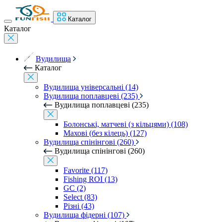
Каталог
Каталог
Вудилища
Каталог
Вудилища універсальні (14)
Вудилища поплавцеві (235)
Вудилища поплавцеві (235)
Болонські, матчеві (з кільцями) (108)
Махові (без кілець) (127)
Вудилища спінінгові (260)
Вудилища спінінгові (260)
Favorite (117)
Fishing ROI (13)
GC (2)
Select (83)
Різні (43)
Вудилища фідерні (107)