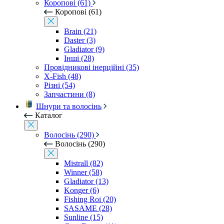
Коропові (61)
Коропові (61)
Brain (21)
Daster (3)
Gladiator (9)
Інші (28)
Провідникові інерційні (35)
X-Fish (48)
Різні (54)
Запчастини (8)
Шнури та волосінь
Каталог
Волосінь (290)
Волосінь (290)
Mistrall (82)
Winner (58)
Gladiator (13)
Konger (6)
Fishing Roi (20)
SASAME (28)
Sunline (15)