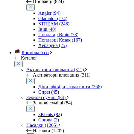
Поплавці (824)
Angler (94)
Gladiator (174)
STREAM (246)
Інші (40)
Поплавці Brain (78)
Поплавці Козак (167)
Херабуна (25)
Кормова база
Каталог
Активатори клювання (311)
Активатори клювання (311)
Діпи, ліквіди, атрактанти (266)
Спреї (45)
Зернові суміші (84)
Зернові суміші (84)
3Kbaits (82)
Corona (2)
Насадки (1205)
Насадки (1205)