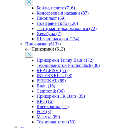
Бойли, пелетс (716)
Консервовані насадки (87)
Пінопласт (69)
Повітряне тісто (120)
Тісто, мастирка, мамалига (72)
Херабуна (7)
Штучні насадки (134)
Прикормки (613)
Прикормки (613)
Прикормки Trinity Baits (172)
Технопланктон Profmontazh (36)
REALFISH (55)
INTERKRILL (58)
PEREKAT (69)
Brain (16)
Carptronik (36)
Прикормки 3K Baits (35)
RPF (16)
Клейковина (11)
FCF (3)
Макуха (89)
Технопланктон (53)