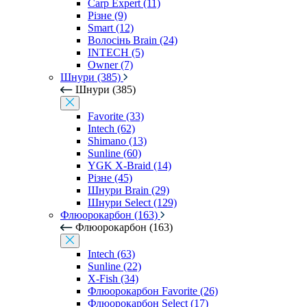
Carp Expert (11)
Різне (9)
Smart (12)
Волосінь Brain (24)
INTECH (5)
Owner (7)
Шнури (385)
Шнури (385)
Favorite (33)
Intech (62)
Shimano (13)
Sunline (60)
YGK X-Braid (14)
Різне (45)
Шнури Brain (29)
Шнури Select (129)
Флюорокарбон (163)
Флюорокарбон (163)
Intech (63)
Sunline (22)
X-Fish (34)
Флюорокарбон Favorite (26)
Флюорокарбон Select (17)