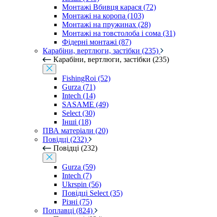
Монтажі Вбивця карася (72)
Монтажі на коропа (103)
Монтажі на пружинах (28)
Монтажі на товстолоба і сома (31)
Фідерні монтажі (87)
Карабіни, вертлюги, застібки (235)
Карабіни, вертлюги, застібки (235)
FishingRoi (52)
Gurza (71)
Intech (14)
SASAME (49)
Select (30)
Інші (18)
ПВА матеріали (20)
Повідці (232)
Повідці (232)
Gurza (59)
Intech (7)
Ukrspin (56)
Повідці Select (35)
Різні (75)
Поплавці (824)