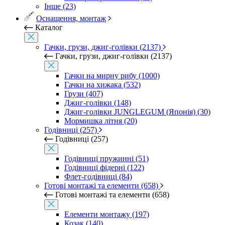
Інше (23)
Оснащення, монтаж
Каталог
Гачки, грузи, джиг-голівки (2137)
Гачки, грузи, джиг-голівки (2137)
Гачки на мирну рибу (1000)
Гачки на хижака (532)
Грузи (407)
Джиг-голівки (148)
Джиг-голівки JUNGLEGUM (Японія) (30)
Мормишка літня (20)
Годівниці (257)
Годівниці (257)
Годівниці пружинні (51)
Годівниці фідерні (122)
Флет-годівниці (84)
Готові монтажі та елементи (658)
Готові монтажі та елементи (658)
Елементи монтажу (197)
Козак (140)