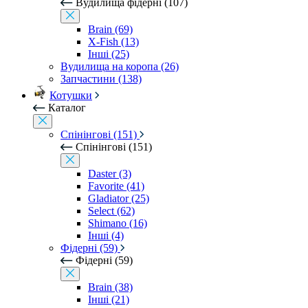
Вудилища фідерні (107)
Brain (69)
X-Fish (13)
Інші (25)
Вудилища на коропа (26)
Запчастини (138)
Котушки
Каталог
Спінінгові (151)
Спінінгові (151)
Daster (3)
Favorite (41)
Gladiator (25)
Select (62)
Shimano (16)
Інші (4)
Фідерні (59)
Фідерні (59)
Brain (38)
Інші (21)