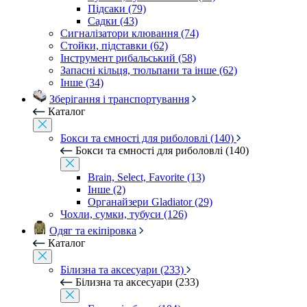
Підсаки (79)
Садки (43)
Сигналізатори клювання (74)
Стойки, підставки (62)
Інструмент рибальський (58)
Запасні кільця, тюльпани та інше (62)
Інше (34)
Зберігання і транспортування
Каталог
Бокси та ємності для риболовлі (140)
Бокси та ємності для риболовлі (140)
Brain, Select, Favorite (13)
Інше (2)
Органайзери Gladiator (29)
Чохли, сумки, тубуси (126)
Одяг та екіпіровка
Каталог
Білизна та аксесуари (233)
Білизна та аксесуари (233)