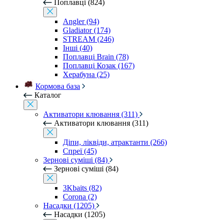
Поплавці (824)
Angler (94)
Gladiator (174)
STREAM (246)
Інші (40)
Поплавці Brain (78)
Поплавці Козак (167)
Херабуна (25)
Кормова база
Каталог
Активатори клювання (311)
Активатори клювання (311)
Діпи, ліквіди, атрактанти (266)
Спреї (45)
Зернові суміші (84)
Зернові суміші (84)
3Kbaits (82)
Corona (2)
Насадки (1205)
Насадки (1205)