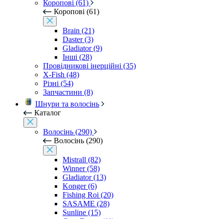
Коропові (61)
Коропові (61)
Brain (21)
Daster (3)
Gladiator (9)
Інші (28)
Провідникові інерційні (35)
X-Fish (48)
Різні (54)
Запчастини (8)
Шнури та волосінь
Каталог
Волосінь (290)
Волосінь (290)
Mistrall (82)
Winner (58)
Gladiator (13)
Konger (6)
Fishing Roi (20)
SASAME (28)
Sunline (15)