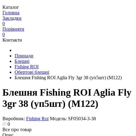
Каталог
Головна
Закладки
0
Порівняти
0
Контакти
Принади
Блешні
Fishing ROI
Обертові блешні
Блешня Fishing ROI Aglia Fly 3gr 38 (уп5шт) (M122)
Блешня Fishing ROI Aglia Fly
3gr 38 (уп5шт) (M122)
Виробник:
Fishing Roi
Модель:
SF05034-3-38
0
Все про товар
Опис