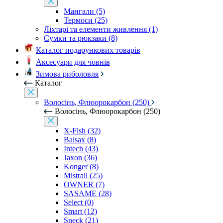
Мангали (5)
Термоси (25)
Ліхтарі та елементи живлення (1)
Сумки та рюкзаки (8)
Каталог подарункових товарів
Аксесуари для човнів
Зимова риболовля
Каталог
Волосінь, Флюорокарбон (250)
Волосінь, Флюорокарбон (250)
X-Fish (32)
Balsax (8)
Intech (43)
Jaxon (36)
Konger (8)
Mistrall (25)
OWNER (7)
SASAME (28)
Select (0)
Smart (12)
Sneck (21)