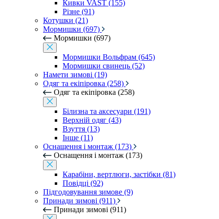
Кивки VAST (155)
Різне (91)
Котушки (21)
Мормишки (697)
Мормишки (697)
Мормишки Вольфрам (645)
Мормишки свинець (52)
Намети зимові (19)
Одяг та екіпіровка (258)
Одяг та екіпіровка (258)
Білизна та аксесуари (191)
Верхній одяг (43)
Взуття (13)
Інше (11)
Оснащення і монтаж (173)
Оснащення і монтаж (173)
Карабіни, вертлюги, застібки (81)
Повідці (92)
Підгодовування зимове (9)
Принади зимові (911)
Принади зимові (911)