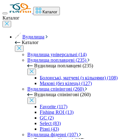
Каталог
Каталог
Вудилища
Каталог
Вудилища універсальні (14)
Вудилища поплавцеві (235)
Вудилища поплавцеві (235)
Болонські, матчеві (з кільцями) (108)
Махові (без кілець) (127)
Вудилища спінінгові (260)
Вудилища спінінгові (260)
Favorite (117)
Fishing ROI (13)
GC (2)
Select (83)
Різні (43)
Вудилища фідерні (107)