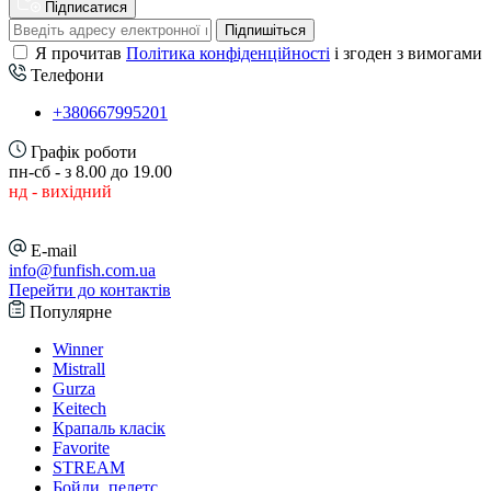
Підписатися
Підпишіться
Я прочитав
Політика конфіденційності
і згоден з вимогами
Телефони
+380667995201
Графік роботи
пн-сб - з 8.00 до 19.00
нд - вихідний
E-mail
info@funfish.com.ua
Перейти до контактів
Популярне
Winner
Mistrall
Gurza
Keitech
Крапаль класік
Favorite
STREAM
Бойли, пелетс