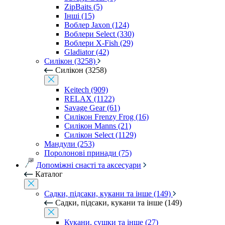
ZipBaits (5)
Інші (15)
Воблер Jaxon (124)
Воблери Select (330)
Воблери X-Fish (29)
Gladiator (42)
Силікон (3258)
Силікон (3258)
Keitech (909)
RELAX (1122)
Savage Gear (61)
Силікон Frenzy Frog (16)
Силікон Manns (21)
Силікон Select (1129)
Мандули (253)
Поролонові принади (75)
Допоміжні снасті та аксесуари
Каталог
Садки, підсаки, кукани та інше (149)
Садки, підсаки, кукани та інше (149)
Кукани, сушки та інше (27)