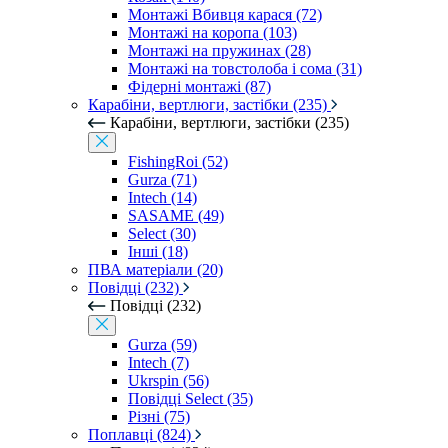
Монтажі Вбивця карася (72)
Монтажі на коропа (103)
Монтажі на пружинах (28)
Монтажі на товстолоба і сома (31)
Фідерні монтажі (87)
Карабіни, вертлюги, застібки (235)
Карабіни, вертлюги, застібки (235)
FishingRoi (52)
Gurza (71)
Intech (14)
SASAME (49)
Select (30)
Інші (18)
ПВА матеріали (20)
Повідці (232)
Повідці (232)
Gurza (59)
Intech (7)
Ukrspin (56)
Повідці Select (35)
Різні (75)
Поплавці (824)