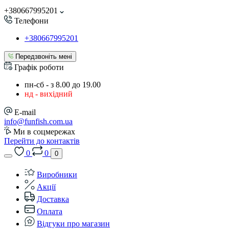
+380667995201
Телефони
+380667995201
Передзвоніть мені
Графік роботи
пн-сб - з 8.00 до 19.00
нд - вихідний
E-mail
info@funfish.com.ua
Ми в соцмережах
Перейти до контактів
0
0
0
Виробники
Акції
Доставка
Оплата
Відгуки про магазин