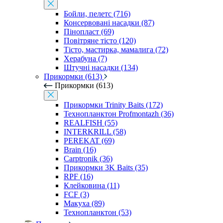
Бойли, пелетс (716)
Консервовані насадки (87)
Пінопласт (69)
Повітряне тісто (120)
Тісто, мастирка, мамалига (72)
Херабуна (7)
Штучні насадки (134)
Прикормки (613)
Прикормки (613)
Прикормки Trinity Baits (172)
Технопланктон Profmontazh (36)
REALFISH (55)
INTERKRILL (58)
PEREKAT (69)
Brain (16)
Carptronik (36)
Прикормки 3K Baits (35)
RPF (16)
Клейковина (11)
FCF (3)
Макуха (89)
Технопланктон (53)