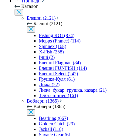
Принади
Каталог
Блешні (2121)
Блешні (2121)
Fishing ROI (874)
Mepps (France) (114)
Spinnex (168)
X-Fish (258)
Інші (2)
Блешні Flagman (84)
Блешні FUNFISH (114)
Блешні Select (242)
Грушка-Куля (61)
Лижа (22)
Лижа, букар, грушка, казара (21)
Тейл-спіннер (161)
Воблери (1365)
Воблери (1365)
Bearking (667)
Golden Catch (29)
Jackall (118)
Savage Gear (6)