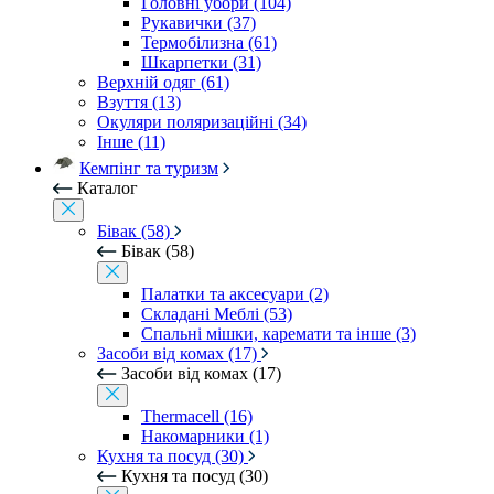
Головні убори (104)
Рукавички (37)
Термобілизна (61)
Шкарпетки (31)
Верхній одяг (61)
Взуття (13)
Окуляри поляризаційні (34)
Інше (11)
Кемпінг та туризм
Каталог
Бівак (58)
Бівак (58)
Палатки та аксесуари (2)
Складані Меблі (53)
Спальні мішки, каремати та інше (3)
Засоби від комах (17)
Засоби від комах (17)
Thermacell (16)
Накомарники (1)
Кухня та посуд (30)
Кухня та посуд (30)