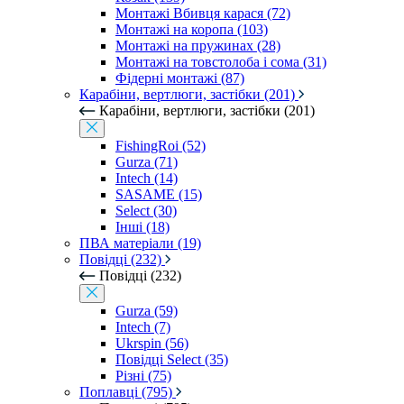
Монтажі Вбивця карася (72)
Монтажі на коропа (103)
Монтажі на пружинах (28)
Монтажі на товстолоба і сома (31)
Фідерні монтажі (87)
Карабіни, вертлюги, застібки (201)
Карабіни, вертлюги, застібки (201)
FishingRoi (52)
Gurza (71)
Intech (14)
SASAME (15)
Select (30)
Інші (18)
ПВА матеріали (19)
Повідці (232)
Повідці (232)
Gurza (59)
Intech (7)
Ukrspin (56)
Повідці Select (35)
Різні (75)
Поплавці (795)