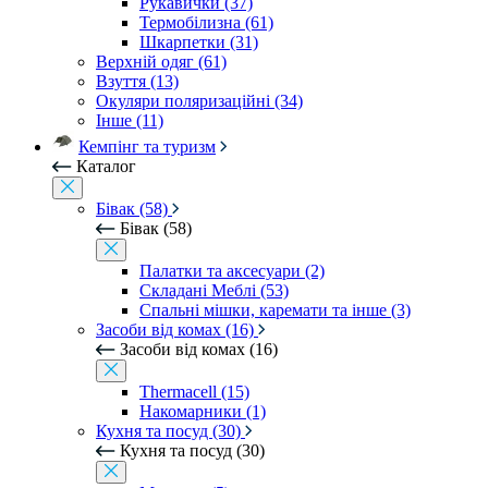
Рукавички (37)
Термобілизна (61)
Шкарпетки (31)
Верхній одяг (61)
Взуття (13)
Окуляри поляризаційні (34)
Інше (11)
Кемпінг та туризм
Каталог
Бівак (58)
Бівак (58)
Палатки та аксесуари (2)
Складані Меблі (53)
Спальні мішки, каремати та інше (3)
Засоби від комах (16)
Засоби від комах (16)
Thermacell (15)
Накомарники (1)
Кухня та посуд (30)
Кухня та посуд (30)