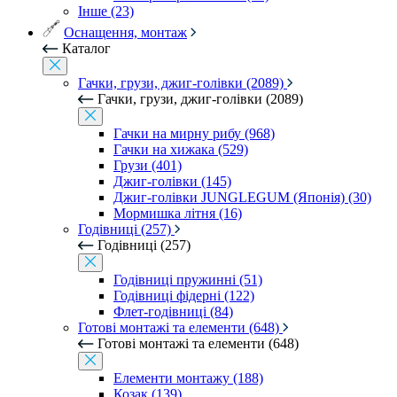
Інше (23)
Оснащення, монтаж
Каталог
Гачки, грузи, джиг-голівки (2089)
Гачки, грузи, джиг-голівки (2089)
Гачки на мирну рибу (968)
Гачки на хижака (529)
Грузи (401)
Джиг-голівки (145)
Джиг-голівки JUNGLEGUM (Японія) (30)
Мормишка літня (16)
Годівниці (257)
Годівниці (257)
Годівниці пружинні (51)
Годівниці фідерні (122)
Флет-годівниці (84)
Готові монтажі та елементи (648)
Готові монтажі та елементи (648)
Елементи монтажу (188)
Козак (139)