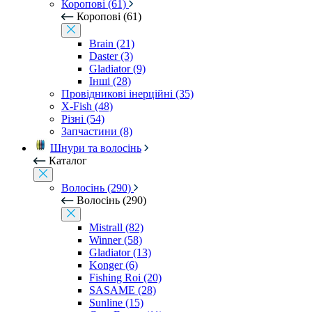
Коропові (61)
Коропові (61)
Brain (21)
Daster (3)
Gladiator (9)
Інші (28)
Провідникові інерційні (35)
X-Fish (48)
Різні (54)
Запчастини (8)
Шнури та волосінь
Каталог
Волосінь (290)
Волосінь (290)
Mistrall (82)
Winner (58)
Gladiator (13)
Konger (6)
Fishing Roi (20)
SASAME (28)
Sunline (15)