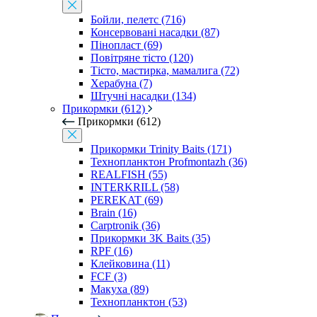
Бойли, пелетс (716)
Консервовані насадки (87)
Пінопласт (69)
Повітряне тісто (120)
Тісто, мастирка, мамалига (72)
Херабуна (7)
Штучні насадки (134)
Прикормки (612)
Прикормки (612)
Прикормки Trinity Baits (171)
Технопланктон Profmontazh (36)
REALFISH (55)
INTERKRILL (58)
PEREKAT (69)
Brain (16)
Carptronik (36)
Прикормки 3K Baits (35)
RPF (16)
Клейковина (11)
FCF (3)
Макуха (89)
Технопланктон (53)