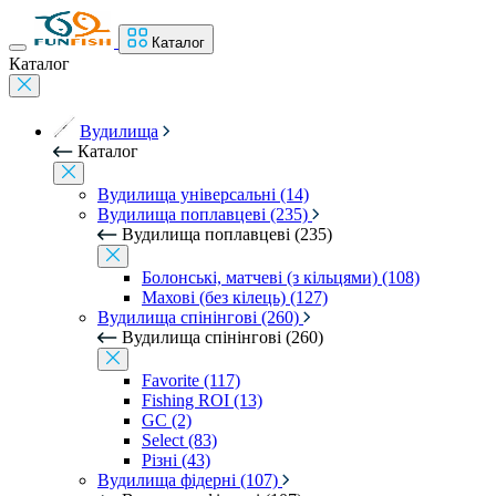
Каталог
Каталог
Вудилища
Каталог
Вудилища універсальні (14)
Вудилища поплавцеві (235)
Вудилища поплавцеві (235)
Болонські, матчеві (з кільцями) (108)
Махові (без кілець) (127)
Вудилища спінінгові (260)
Вудилища спінінгові (260)
Favorite (117)
Fishing ROI (13)
GC (2)
Select (83)
Різні (43)
Вудилища фідерні (107)