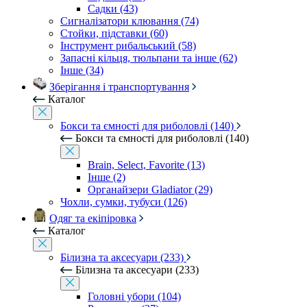
Садки (43)
Сигналізатори клювання (74)
Стойки, підставки (60)
Інструмент рибальський (58)
Запасні кільця, тюльпани та інше (62)
Інше (34)
Зберігання і транспортування
Каталог
Бокси та ємності для риболовлі (140)
Бокси та ємності для риболовлі (140)
Brain, Select, Favorite (13)
Інше (2)
Органайзери Gladiator (29)
Чохли, сумки, тубуси (126)
Одяг та екіпіровка
Каталог
Білизна та аксесуари (233)
Білизна та аксесуари (233)
Головні убори (104)