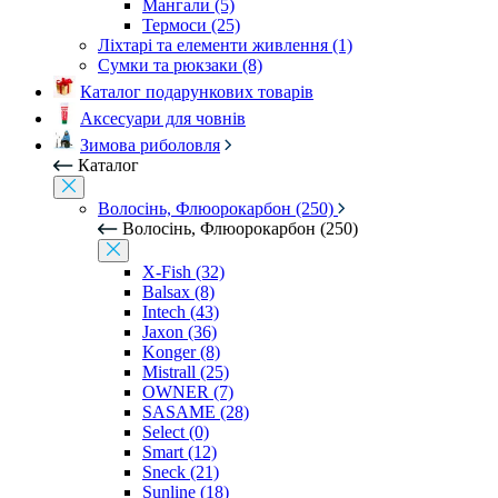
Мангали (5)
Термоси (25)
Ліхтарі та елементи живлення (1)
Сумки та рюкзаки (8)
Каталог подарункових товарів
Аксесуари для човнів
Зимова риболовля
Каталог
Волосінь, Флюорокарбон (250)
Волосінь, Флюорокарбон (250)
X-Fish (32)
Balsax (8)
Intech (43)
Jaxon (36)
Konger (8)
Mistrall (25)
OWNER (7)
SASAME (28)
Select (0)
Smart (12)
Sneck (21)
Sunline (18)