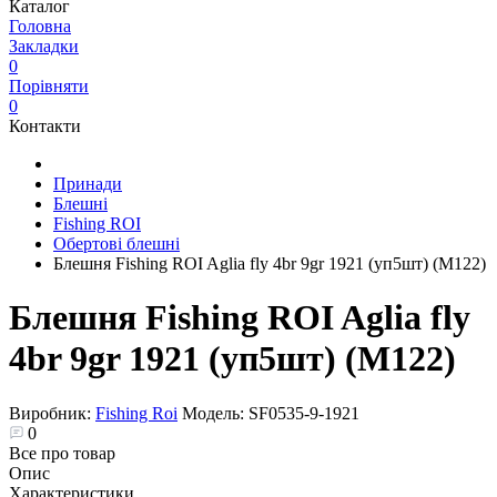
Каталог
Головна
Закладки
0
Порівняти
0
Контакти
Принади
Блешні
Fishing ROI
Обертові блешні
Блешня Fishing ROI Aglia fly 4br 9gr 1921 (уп5шт) (M122)
Блешня Fishing ROI Aglia fly
4br 9gr 1921 (уп5шт) (M122)
Виробник:
Fishing Roi
Модель:
SF0535-9-1921
0
Все про товар
Опис
Характеристики