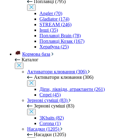
Поплавці (795)
Angler (70)
Gladiator (174)
STREAM (246)
Інші (35)
Поплавці Brain (78)
Поплавці Козак (167)
Херабуна (25)
Кормова база
Каталог
Активатори клювання (306)
Активатори клювання (306)
Діпи, ліквіди, атрактанти (261)
Спреї (45)
Зернові суміші (83)
Зернові суміші (83)
3Kbaits (82)
Corona (1)
Насадки (1205)
Насадки (1205)