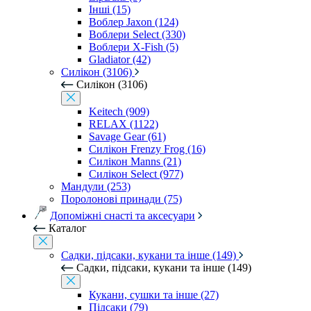
Інші (15)
Воблер Jaxon (124)
Воблери Select (330)
Воблери X-Fish (5)
Gladiator (42)
Силікон (3106)
Силікон (3106)
Keitech (909)
RELAX (1122)
Savage Gear (61)
Силікон Frenzy Frog (16)
Силікон Manns (21)
Силікон Select (977)
Мандули (253)
Поролонові принади (75)
Допоміжні снасті та аксесуари
Каталог
Садки, підсаки, кукани та інше (149)
Садки, підсаки, кукани та інше (149)
Кукани, сушки та інше (27)
Підсаки (79)