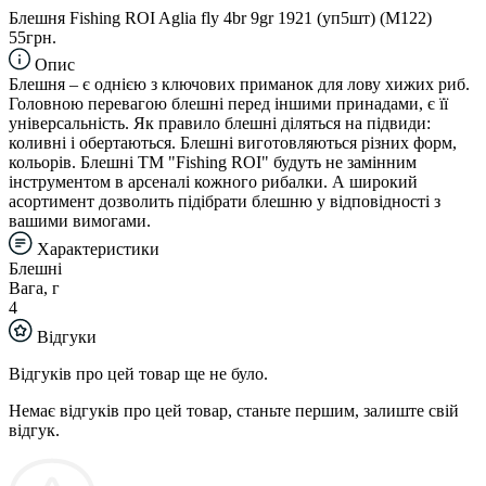
Блешня Fishing ROI Aglia fly 4br 9gr 1921 (уп5шт) (M122)
55грн.
Опис
Блешня – є однією з ключових приманок для лову хижих риб.
Головною перевагою блешні перед іншими принадами, є її
універсальність. Як правило блешні діляться на підвиди:
коливні і обертаються. Блешні виготовляються різних форм,
кольорів. Блешні TM "Fishing ROI" будуть не замінним
інструментом в арсеналі кожного рибалки. А широкий
асортимент дозволить підібрати блешню у відповідності з
вашими вимогами.
Характеристики
Блешні
Вага, г
4
Відгуки
Відгуків про цей товар ще не було.
Немає відгуків про цей товар, станьте першим, залиште свій
відгук.