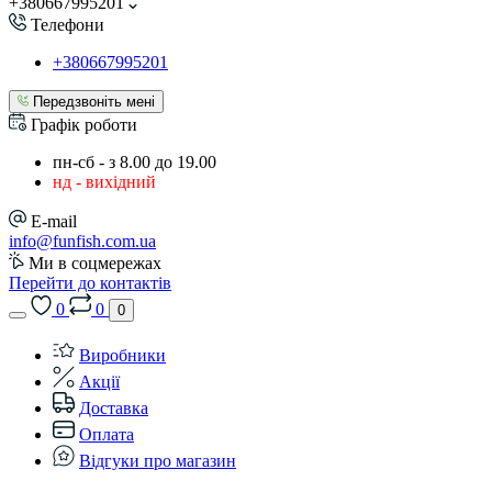
+380667995201
Телефони
+380667995201
Передзвоніть мені
Графік роботи
пн-сб - з 8.00 до 19.00
нд - вихідний
E-mail
info@funfish.com.ua
Ми в соцмережах
Перейти до контактів
0
0
0
Виробники
Акції
Доставка
Оплата
Відгуки про магазин