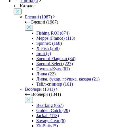
Принади
Каталог
Блешні (1987)
Блешні (1987)
Fishing ROI (874)
Mepps (France) (113)
Spinnex (168)
X-Fish (258)
Інші (2)
Блешні Flagman (84)
Блешні Select (223)
Грушка-Куля (61)
Лижа (22)
Лижа, букар, грушка, казара (21)
Тейл-спіннер (161)
Воблери (1341)
Воблери (1341)
Bearking (667)
Golden Catch (29)
Jackall (118)
Savage Gear (6)
ZipBaits (5)