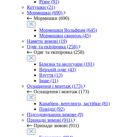
Різне (91)
Котушки (21)
Мормишки (690)
Мормишки (690)
Мормишки Вольфрам (645)
Мормишки свинець (45)
Намети зимові (19)
Одяг та екіпіровка (258)
Одяг та екіпіровка (258)
Білизна та аксесуари (191)
Верхній одяг (43)
Взуття (13)
Інше (11)
Оснащення і монтаж (173)
Оснащення і монтаж (173)
Карабіни, вертлюги, застібки (81)
Повідці (92)
Підгодовування зимове (9)
Принади зимові (911)
Принади зимові (911)