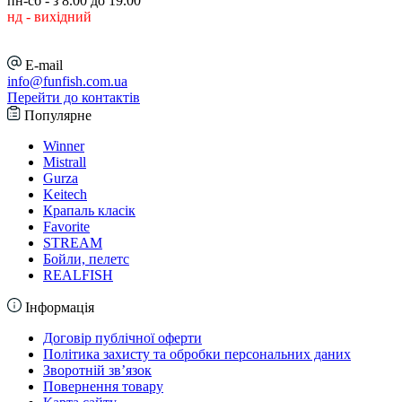
пн-сб - з 8.00 до 19.00
нд - вихідний
E-mail
info@funfish.com.ua
Перейти до контактів
Популярне
Winner
Mistrall
Gurza
Keitech
Крапаль класік
Favorite
STREAM
Бойли, пелетс
REALFISH
Інформація
Договір публічної оферти
Політика захисту та обробки персональних даних
Зворотній зв’язок
Повернення товару