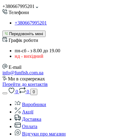
+380667995201
Телефони
+380667995201
Передзвоніть мені
Графік роботи
пн-сб - з 8.00 до 19.00
нд - вихідний
E-mail
info@funfish.com.ua
Ми в соцмережах
Перейти до контактів
0
0
0
Виробники
Акції
Доставка
Оплата
Відгуки про магазин