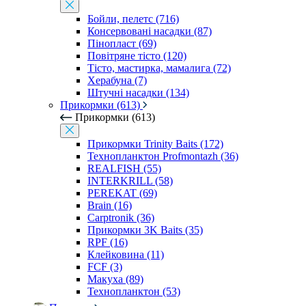
Бойли, пелетс (716)
Консервовані насадки (87)
Пінопласт (69)
Повітряне тісто (120)
Тісто, мастирка, мамалига (72)
Херабуна (7)
Штучні насадки (134)
Прикормки (613)
Прикормки (613)
Прикормки Trinity Baits (172)
Технопланктон Profmontazh (36)
REALFISH (55)
INTERKRILL (58)
PEREKAT (69)
Brain (16)
Carptronik (36)
Прикормки 3K Baits (35)
RPF (16)
Клейковина (11)
FCF (3)
Макуха (89)
Технопланктон (53)