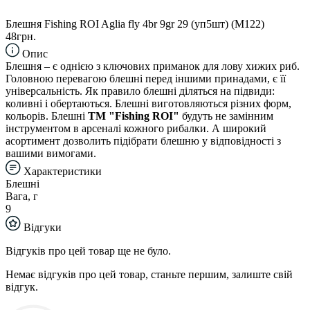
Блешня Fishing ROI Aglia fly 4br 9gr 29 (уп5шт) (M122)
48грн.
Опис
Блешня – є однією з ключових приманок для лову хижих риб.
Головною перевагою блешні перед іншими принадами, є її
універсальність. Як правило блешні діляться на підвиди:
коливні і обертаються. Блешні виготовляються різних форм,
кольорів. Блешні
TM "Fishing ROI"
будуть не замінним
інструментом в арсеналі кожного рибалки. А широкий
асортимент дозволить підібрати блешню у відповідності з
вашими вимогами.
Характеристики
Блешні
Вага, г
9
Відгуки
Відгуків про цей товар ще не було.
Немає відгуків про цей товар, станьте першим, залиште свій
відгук.