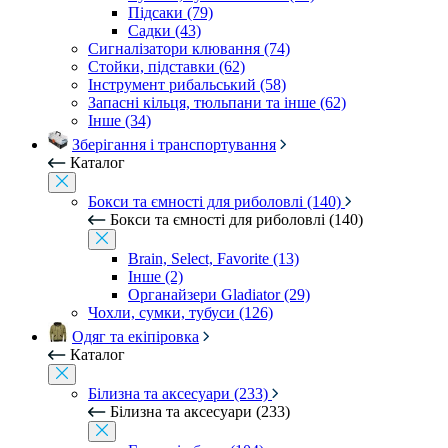
Підсаки (79)
Садки (43)
Сигналізатори клювання (74)
Стойки, підставки (62)
Інструмент рибальський (58)
Запасні кільця, тюльпани та інше (62)
Інше (34)
Зберігання і транспортування
Каталог
Бокси та ємності для риболовлі (140)
Бокси та ємності для риболовлі (140)
Brain, Select, Favorite (13)
Інше (2)
Органайзери Gladiator (29)
Чохли, сумки, тубуси (126)
Одяг та екіпіровка
Каталог
Білизна та аксесуари (233)
Білизна та аксесуари (233)