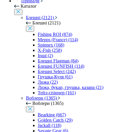
Принади
Каталог
Блешні (2121)
Блешні (2121)
Fishing ROI (874)
Mepps (France) (114)
Spinnex (168)
X-Fish (258)
Інші (2)
Блешні Flagman (84)
Блешні FUNFISH (114)
Блешні Select (242)
Грушка-Куля (61)
Лижа (22)
Лижа, букар, грушка, казара (21)
Тейл-спіннер (161)
Воблери (1365)
Воблери (1365)
Bearking (667)
Golden Catch (29)
Jackall (118)
Savage Gear (6)