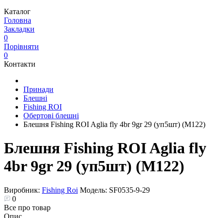
Каталог
Головна
Закладки
0
Порівняти
0
Контакти
Принади
Блешні
Fishing ROI
Обертові блешні
Блешня Fishing ROI Aglia fly 4br 9gr 29 (уп5шт) (M122)
Блешня Fishing ROI Aglia fly
4br 9gr 29 (уп5шт) (M122)
Виробник:
Fishing Roi
Модель:
SF0535-9-29
0
Все про товар
Опис