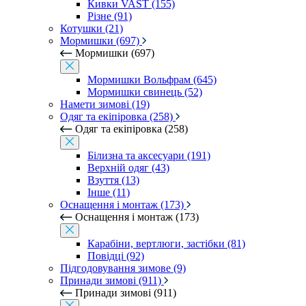
Кивки VAST (155)
Різне (91)
Котушки (21)
Мормишки (697)
Мормишки (697)
Мормишки Вольфрам (645)
Мормишки свинець (52)
Намети зимові (19)
Одяг та екіпіровка (258)
Одяг та екіпіровка (258)
Білизна та аксесуари (191)
Верхній одяг (43)
Взуття (13)
Інше (11)
Оснащення і монтаж (173)
Оснащення і монтаж (173)
Карабіни, вертлюги, застібки (81)
Повідці (92)
Підгодовування зимове (9)
Принади зимові (911)
Принади зимові (911)