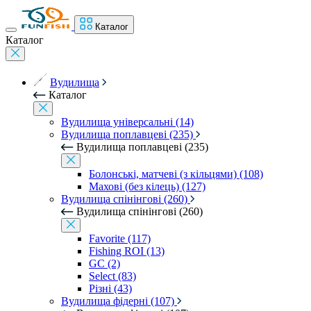
Каталог
Каталог
Вудилища
Каталог
Вудилища універсальні (14)
Вудилища поплавцеві (235)
Вудилища поплавцеві (235)
Болонські, матчеві (з кільцями) (108)
Махові (без кілець) (127)
Вудилища спінінгові (260)
Вудилища спінінгові (260)
Favorite (117)
Fishing ROI (13)
GC (2)
Select (83)
Різні (43)
Вудилища фідерні (107)