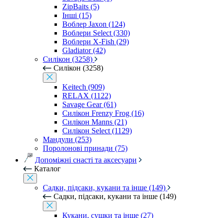
ZipBaits (5)
Інші (15)
Воблер Jaxon (124)
Воблери Select (330)
Воблери X-Fish (29)
Gladiator (42)
Силікон (3258)
Силікон (3258)
Keitech (909)
RELAX (1122)
Savage Gear (61)
Силікон Frenzy Frog (16)
Силікон Manns (21)
Силікон Select (1129)
Мандули (253)
Поролонові принади (75)
Допоміжні снасті та аксесуари
Каталог
Садки, підсаки, кукани та інше (149)
Садки, підсаки, кукани та інше (149)
Кукани, сушки та інше (27)