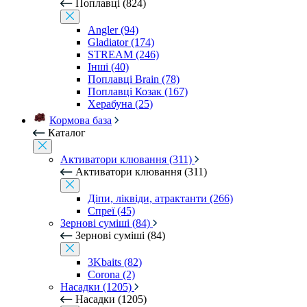
Поплавці (824)
Angler (94)
Gladiator (174)
STREAM (246)
Інші (40)
Поплавці Brain (78)
Поплавці Козак (167)
Херабуна (25)
Кормова база
Каталог
Активатори клювання (311)
Активатори клювання (311)
Діпи, ліквіди, атрактанти (266)
Спреї (45)
Зернові суміші (84)
Зернові суміші (84)
3Kbaits (82)
Corona (2)
Насадки (1205)
Насадки (1205)