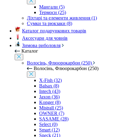
Мангали (5)
Термоси (25)
Ліхтарі та елементи живлення (1)
Сумки та рюкзаки (8)
Каталог подарункових товарів
Аксесуари для човнів
Зимова риболовля
Каталог
Волосінь, Флюорокарбон (250)
Волосінь, Флюорокарбон (250)
X-Fish (32)
Balsax (8)
Intech (43)
Jaxon (36)
Konger (8)
Mistrall (25)
OWNER (7)
SASAME (28)
Select (0)
Smart (12)
Sneck (21)