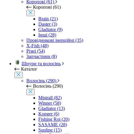
Коропові (61)
Коропові (61)
Brain (21)
Daster (3)
Gladiator (9)
Інші (28)
Провідникові інерційні (35)
X-Fish (48)
Різні (54)
Запчастини (8)
Шнури та волосінь
Каталог
Волосінь (290)
Волосінь (290)
Mistrall (82)
Winner (58)
Gladiator (13)
Konger (6)
Fishing Roi (20)
SASAME (28)
Sunline (15)