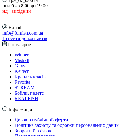
Графік роботи
пн-сб - з 8.00 до 19.00
нд - вихідний
E-mail
info@funfish.com.ua
Перейти до контактів
Популярне
Winner
Mistrall
Gurza
Keitech
Крапаль класік
Favorite
STREAM
Бойли, пелетс
REALFISH
Інформація
Договір публічної оферти
Політика захисту та обробки персональних даних
Зворотній зв’язок