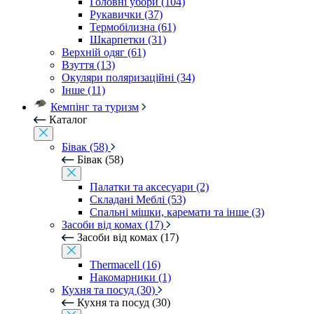
Головні убори (104)
Рукавички (37)
Термобілизна (61)
Шкарпетки (31)
Верхній одяг (61)
Взуття (13)
Окуляри поляризаційні (34)
Інше (11)
Кемпінг та туризм
Каталог
Бівак (58)
Бівак (58)
Палатки та аксесуари (2)
Складані Меблі (53)
Спальні мішки, каремати та інше (3)
Засоби від комах (17)
Засоби від комах (17)
Thermacell (16)
Накомарники (1)
Кухня та посуд (30)
Кухня та посуд (30)