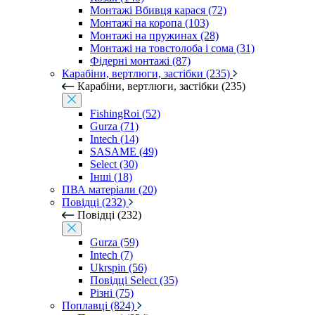
Монтажі Вбивця карася (72)
Монтажі на коропа (103)
Монтажі на пружинах (28)
Монтажі на товстолоба і сома (31)
Фідерні монтажі (87)
Карабіни, вертлюги, застібки (235)
Карабіни, вертлюги, застібки (235)
FishingRoi (52)
Gurza (71)
Intech (14)
SASAME (49)
Select (30)
Інші (18)
ПВА матеріали (20)
Повідці (232)
Повідці (232)
Gurza (59)
Intech (7)
Ukrspin (56)
Повідці Select (35)
Різні (75)
Поплавці (824)