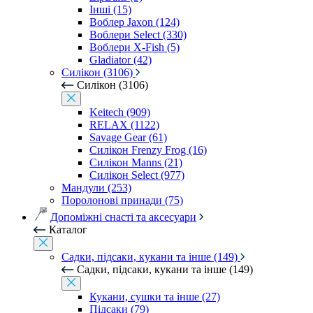
Інші (15)
Воблер Jaxon (124)
Воблери Select (330)
Воблери X-Fish (5)
Gladiator (42)
Силікон (3106)
Силікон (3106)
Keitech (909)
RELAX (1122)
Savage Gear (61)
Силікон Frenzy Frog (16)
Силікон Manns (21)
Силікон Select (977)
Мандули (253)
Поролонові принади (75)
Допоміжні снасті та аксесуари
Каталог
Садки, підсаки, кукани та інше (149)
Садки, підсаки, кукани та інше (149)
Кукани, сушки та інше (27)
Підсаки (79)