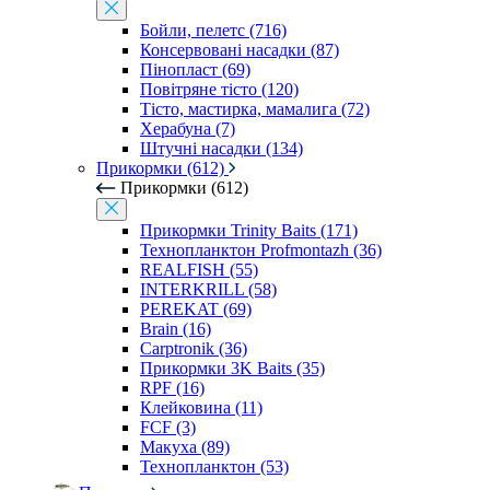
Бойли, пелетс (716)
Консервовані насадки (87)
Пінопласт (69)
Повітряне тісто (120)
Тісто, мастирка, мамалига (72)
Херабуна (7)
Штучні насадки (134)
Прикормки (612)
Прикормки (612)
Прикормки Trinity Baits (171)
Технопланктон Profmontazh (36)
REALFISH (55)
INTERKRILL (58)
PEREKAT (69)
Brain (16)
Carptronik (36)
Прикормки 3K Baits (35)
RPF (16)
Клейковина (11)
FCF (3)
Макуха (89)
Технопланктон (53)