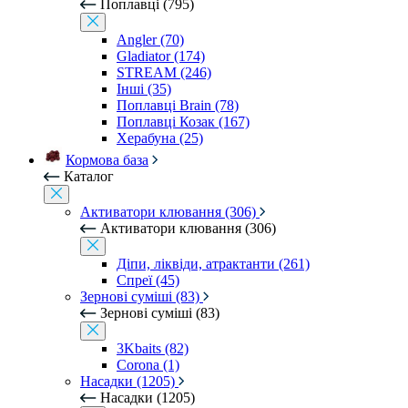
Поплавці (795)
Angler (70)
Gladiator (174)
STREAM (246)
Інші (35)
Поплавці Brain (78)
Поплавці Козак (167)
Херабуна (25)
Кормова база
Каталог
Активатори клювання (306)
Активатори клювання (306)
Діпи, ліквіди, атрактанти (261)
Спреї (45)
Зернові суміші (83)
Зернові суміші (83)
3Kbaits (82)
Corona (1)
Насадки (1205)
Насадки (1205)