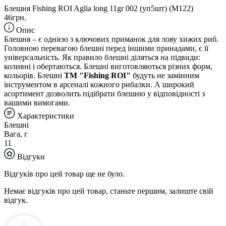
Блешня Fishing ROI Aglia long 11gr 002 (уп5шт) (M122)
46грн.
Опис
Блешня – є однією з ключових приманок для лову хижих риб.
Головною перевагою блешні перед іншими принадами, є її
універсальність. Як правило блешні діляться на підвиди:
коливні і обертаються. Блешні виготовляються різних форм,
кольорів. Блешні
TM "Fishing ROI"
будуть не замінним
інструментом в арсеналі кожного рибалки. А широкий
асортимент дозволить підібрати блешню у відповідності з
вашими вимогами.
Характеристики
Блешні
Вага, г
11
Відгуки
Відгуків про цей товар ще не було.
Немає відгуків про цей товар, станьте першим, залиште свій
відгук.