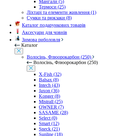
Мангали (5)
Термоси (25)
Ліхтарі та елементи живлення (1)
Сумки та рюкзаки (8)
Каталог подарункових товарів
Аксесуари для човнів
Зимова риболовля
Каталог
Волосінь, Флюорокарбон (250)
Волосінь, Флюорокарбон (250)
X-Fish (32)
Balsax (8)
Intech (43)
Jaxon (36)
Konger (8)
Mistrall (25)
OWNER (7)
SASAME (28)
Select (0)
Smart (12)
Sneck (21)
Sunline (18)