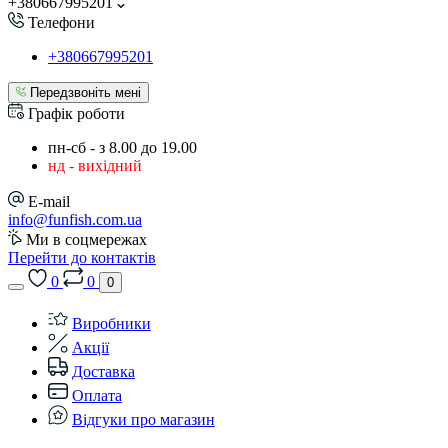
+380667995201
Телефони
+380667995201
Передзвоніть мені
Графік роботи
пн-сб - з 8.00 до 19.00
нд - вихідний
E-mail
info@funfish.com.ua
Ми в соцмережах
Перейти до контактів
0
0
0
Виробники
Акції
Доставка
Оплата
Відгуки про магазин