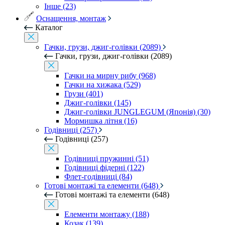
Інше (23)
Оснащення, монтаж
Каталог
Гачки, грузи, джиг-голівки (2089)
Гачки, грузи, джиг-голівки (2089)
Гачки на мирну рибу (968)
Гачки на хижака (529)
Грузи (401)
Джиг-голівки (145)
Джиг-голівки JUNGLEGUM (Японія) (30)
Мормишка літня (16)
Годівниці (257)
Годівниці (257)
Годівниці пружинні (51)
Годівниці фідерні (122)
Флет-годівниці (84)
Готові монтажі та елементи (648)
Готові монтажі та елементи (648)
Елементи монтажу (188)
Козак (139)