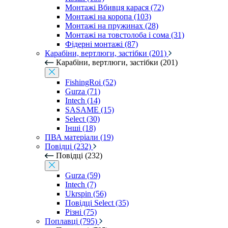
Монтажі Вбивця карася (72)
Монтажі на коропа (103)
Монтажі на пружинах (28)
Монтажі на товстолоба і сома (31)
Фідерні монтажі (87)
Карабіни, вертлюги, застібки (201)
Карабіни, вертлюги, застібки (201)
FishingRoi (52)
Gurza (71)
Intech (14)
SASAME (15)
Select (30)
Інші (18)
ПВА матеріали (19)
Повідці (232)
Повідці (232)
Gurza (59)
Intech (7)
Ukrspin (56)
Повідці Select (35)
Різні (75)
Поплавці (795)