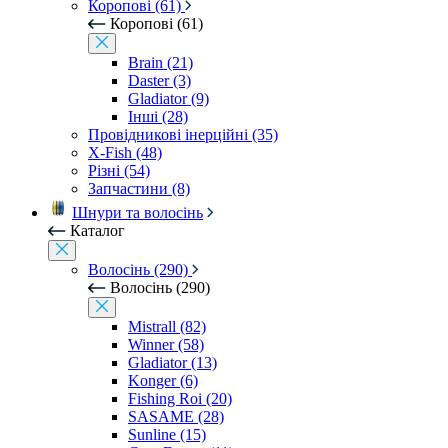
Коропові (61)
Коропові (61)
Brain (21)
Daster (3)
Gladiator (9)
Інші (28)
Провідникові інерційні (35)
X-Fish (48)
Різні (54)
Запчастини (8)
Шнури та волосінь
Каталог
Волосінь (290)
Волосінь (290)
Mistrall (82)
Winner (58)
Gladiator (13)
Konger (6)
Fishing Roi (20)
SASAME (28)
Sunline (15)