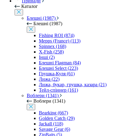
Принади
Каталог
Блешні (1987)
Блешні (1987)
Fishing ROI (874)
Mepps (France) (113)
Spinnex (168)
X-Fish (258)
Інші (2)
Блешні Flagman (84)
Блешні Select (223)
Грушка-Куля (61)
Лижа (22)
Лижа, букар, грушка, казара (21)
Тейл-спіннер (161)
Воблери (1341)
Воблери (1341)
Bearking (667)
Golden Catch (29)
Jackall (118)
Savage Gear (6)
ZipBaits (5)