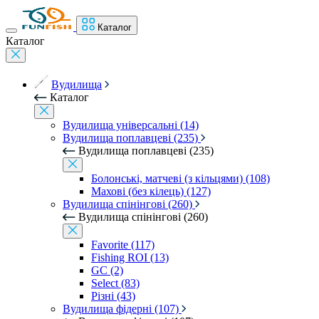
Каталог
Каталог
Вудилища
Каталог
Вудилища універсальні (14)
Вудилища поплавцеві (235)
Вудилища поплавцеві (235)
Болонські, матчеві (з кільцями) (108)
Махові (без кілець) (127)
Вудилища спінінгові (260)
Вудилища спінінгові (260)
Favorite (117)
Fishing ROI (13)
GC (2)
Select (83)
Різні (43)
Вудилища фідерні (107)