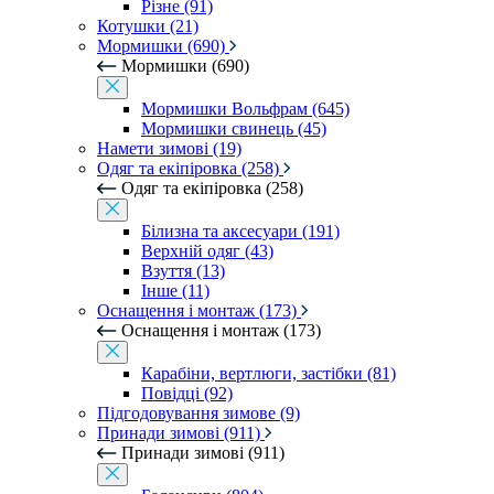
Різне (91)
Котушки (21)
Мормишки (690)
Мормишки (690)
Мормишки Вольфрам (645)
Мормишки свинець (45)
Намети зимові (19)
Одяг та екіпіровка (258)
Одяг та екіпіровка (258)
Білизна та аксесуари (191)
Верхній одяг (43)
Взуття (13)
Інше (11)
Оснащення і монтаж (173)
Оснащення і монтаж (173)
Карабіни, вертлюги, застібки (81)
Повідці (92)
Підгодовування зимове (9)
Принади зимові (911)
Принади зимові (911)