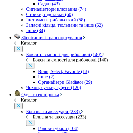
Садки (43)
Сигналізатори клювання (74)
Стойки, підставки (60)
Інструмент рибальський (58)
Запасні кільця, тюльпани та інше (62)
Інше (34)
Зберігання і транспортування
Каталог
Бокси та ємності для риболовлі (140)
Бокси та ємності для риболовлі (140)
Brain, Select, Favorite (13)
Інше (2)
Органайзери Gladiator (29)
Чохли, сумки, тубуси (126)
Одяг та екіпіровка
Каталог
Білизна та аксесуари (233)
Білизна та аксесуари (233)
Головні убори (104)