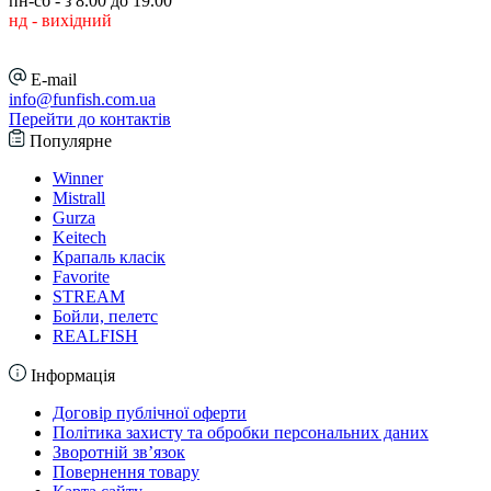
пн-сб - з 8.00 до 19.00
нд - вихідний
E-mail
info@funfish.com.ua
Перейти до контактів
Популярне
Winner
Mistrall
Gurza
Keitech
Крапаль класік
Favorite
STREAM
Бойли, пелетс
REALFISH
Інформація
Договір публічної оферти
Політика захисту та обробки персональних даних
Зворотній зв’язок
Повернення товару