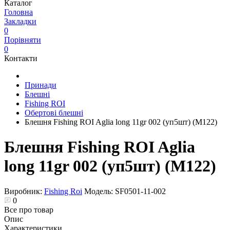
Каталог
Головна
Закладки
0
Порівняти
0
Контакти
Принади
Блешні
Fishing ROI
Обертові блешні
Блешня Fishing ROI Aglia long 11gr 002 (уп5шт) (M122)
Блешня Fishing ROI Aglia
long 11gr 002 (уп5шт) (M122)
Виробник:
Fishing Roi
Модель:
SF0501-11-002
0
Все про товар
Опис
Характеристики