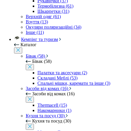
Рукавички (37)
Термобілизна (61)
Шкарпетки (31)
Верхній одяг (61)
Взуття (13)
Окуляри поляризаційні (34)
Інше (11)
Кемпінг та туризм
Каталог
Бівак (58)
Бівак (58)
Палатки та аксесуари (2)
Складані Меблі (53)
Спальні мішки, каремати та інше (3)
Засоби від комах (16)
Засоби від комах (16)
Thermacell (15)
Накомарники (1)
Кухня та посуд (30)
Кухня та посуд (30)