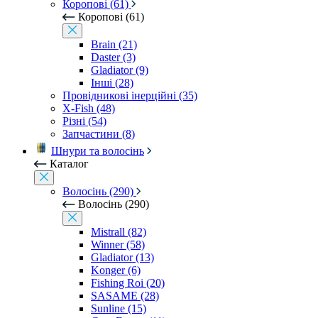
Коропові (61)
Коропові (61)
Brain (21)
Daster (3)
Gladiator (9)
Інші (28)
Провідникові інерційні (35)
X-Fish (48)
Різні (54)
Запчастини (8)
Шнури та волосінь
Каталог
Волосінь (290)
Волосінь (290)
Mistrall (82)
Winner (58)
Gladiator (13)
Konger (6)
Fishing Roi (20)
SASAME (28)
Sunline (15)