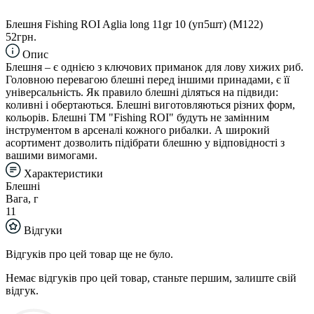
Блешня Fishing ROI Aglia long 11gr 10 (уп5шт) (M122)
52грн.
Опис
Блешня – є однією з ключових приманок для лову хижих риб.
Головною перевагою блешні перед іншими принадами, є її
універсальність. Як правило блешні діляться на підвиди:
коливні і обертаються. Блешні виготовляються різних форм,
кольорів. Блешні TM "Fishing ROI" будуть не замінним
інструментом в арсеналі кожного рибалки. А широкий
асортимент дозволить підібрати блешню у відповідності з
вашими вимогами.
Характеристики
Блешні
Вага, г
11
Відгуки
Відгуків про цей товар ще не було.
Немає відгуків про цей товар, станьте першим, залиште свій
відгук.