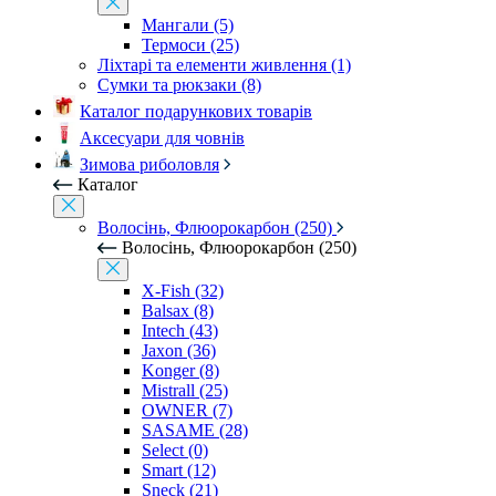
Мангали (5)
Термоси (25)
Ліхтарі та елементи живлення (1)
Сумки та рюкзаки (8)
Каталог подарункових товарів
Аксесуари для човнів
Зимова риболовля
Каталог
Волосінь, Флюорокарбон (250)
Волосінь, Флюорокарбон (250)
X-Fish (32)
Balsax (8)
Intech (43)
Jaxon (36)
Konger (8)
Mistrall (25)
OWNER (7)
SASAME (28)
Select (0)
Smart (12)
Sneck (21)