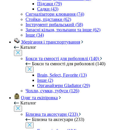
Підсаки (79)
Садки (43)
Сигналізатори клювання (74)
Стойки, підставки (62)
Інструмент рибальський (58)
Запасні кільця, тюльпани та інше (62)
Інше (34)
Зберігання і транспортування
Каталог
Бокси та ємності для риболовлі (140)
Бокси та ємності для риболовлі (140)
Brain, Select, Favorite (13)
Інше (2)
Органайзери Gladiator (29)
Чохли, сумки, тубуси (126)
Одяг та екіпіровка
Каталог
Білизна та аксесуари (233)
Білизна та аксесуари (233)