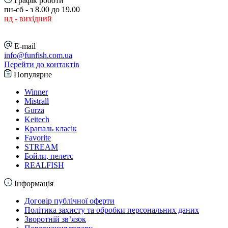
Графік роботи
пн-сб - з 8.00 до 19.00
нд - вихідний
E-mail
info@funfish.com.ua
Перейти до контактів
Популярне
Winner
Mistrall
Gurza
Keitech
Крапаль класік
Favorite
STREAM
Бойли, пелетс
REALFISH
Інформація
Договір публічної оферти
Політика захисту та обробки персональних даних
Зворотній зв’язок