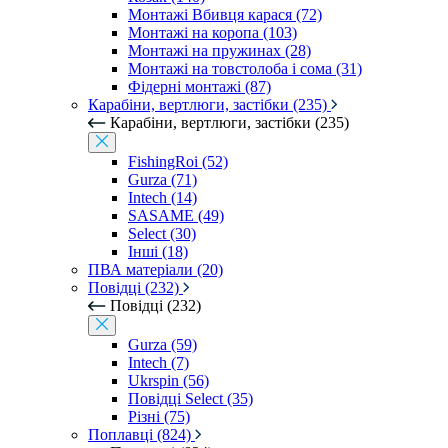
Монтажі Вбивця карася (72)
Монтажі на коропа (103)
Монтажі на пружинах (28)
Монтажі на товстолоба і сома (31)
Фідерні монтажі (87)
Карабіни, вертлюги, застібки (235)
Карабіни, вертлюги, застібки (235)
FishingRoi (52)
Gurza (71)
Intech (14)
SASAME (49)
Select (30)
Інші (18)
ПВА матеріали (20)
Повідці (232)
Повідці (232)
Gurza (59)
Intech (7)
Ukrspin (56)
Повідці Select (35)
Різні (75)
Поплавці (824)