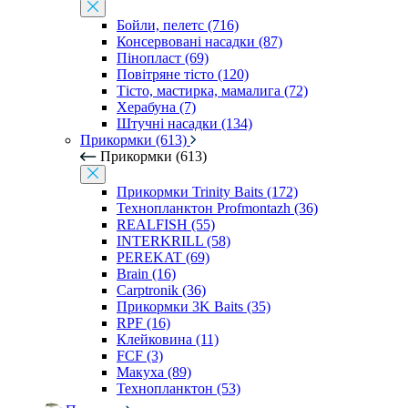
Бойли, пелетс (716)
Консервовані насадки (87)
Пінопласт (69)
Повітряне тісто (120)
Тісто, мастирка, мамалига (72)
Херабуна (7)
Штучні насадки (134)
Прикормки (613)
Прикормки (613)
Прикормки Trinity Baits (172)
Технопланктон Profmontazh (36)
REALFISH (55)
INTERKRILL (58)
PEREKAT (69)
Brain (16)
Carptronik (36)
Прикормки 3K Baits (35)
RPF (16)
Клейковина (11)
FCF (3)
Макуха (89)
Технопланктон (53)