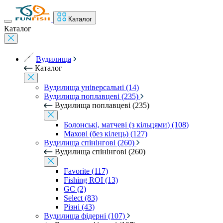
Каталог
Каталог
Вудилища
Каталог
Вудилища універсальні (14)
Вудилища поплавцеві (235)
Вудилища поплавцеві (235)
Болонські, матчеві (з кільцями) (108)
Махові (без кілець) (127)
Вудилища спінінгові (260)
Вудилища спінінгові (260)
Favorite (117)
Fishing ROI (13)
GC (2)
Select (83)
Різні (43)
Вудилища фідерні (107)