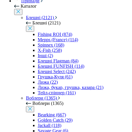
Принади
Каталог
Блешні (2121)
Блешні (2121)
Fishing ROI (874)
Mepps (France) (114)
Spinnex (168)
X-Fish (258)
Інші (2)
Блешні Flagman (84)
Блешні FUNFISH (114)
Блешні Select (242)
Грушка-Куля (61)
Лижа (22)
Лижа, букар, грушка, казара (21)
Тейл-спіннер (161)
Воблери (1365)
Воблери (1365)
Bearking (667)
Golden Catch (29)
Jackall (118)
Savage Gear (6)