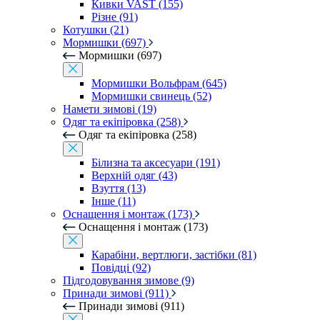
Кивки VAST (155)
Різне (91)
Котушки (21)
Мормишки (697)
Мормишки (697)
Мормишки Вольфрам (645)
Мормишки свинець (52)
Намети зимові (19)
Одяг та екіпіровка (258)
Одяг та екіпіровка (258)
Білизна та аксесуари (191)
Верхній одяг (43)
Взуття (13)
Інше (11)
Оснащення і монтаж (173)
Оснащення і монтаж (173)
Карабіни, вертлюги, застібки (81)
Повідці (92)
Підгодовування зимове (9)
Принади зимові (911)
Принади зимові (911)