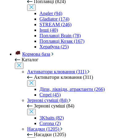
Поплавці (824)
Angler (94)
Gladiator (174)
STREAM (246)
Інші (40)
Поплавці Brain (78)
Поплавці Козак (167)
Херабуна (25)
Кормова база
Каталог
Активатори клювання (311)
Активатори клювання (311)
Діпи, ліквіди, атрактанти (266)
Спреї (45)
Зернові суміші (84)
Зернові суміші (84)
3Kbaits (82)
Corona (2)
Насадки (1205)
Насадки (1205)