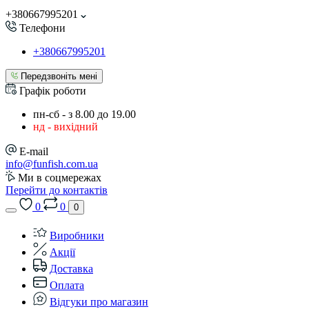
+380667995201
Телефони
+380667995201
Передзвоніть мені
Графік роботи
пн-сб - з 8.00 до 19.00
нд - вихідний
E-mail
info@funfish.com.ua
Ми в соцмережах
Перейти до контактів
0
0
0
Виробники
Акції
Доставка
Оплата
Відгуки про магазин