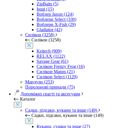
ZipBaits (5)
Інші (15)
Воблер Jaxon (124)
Воблери Select (330)
Воблери X-Fish (29)
Gladiator (42)
Силікон (3258)
Силікон (3258)
Keitech (909)
RELAX (1122)
Savage Gear (61)
Силікон Frenzy Frog (16)
Силікон Manns (21)
Силікон Select (1129)
Мандули (253)
Поролонові принади (75)
Допоміжні снасті та аксесуари
Каталог
Садки, підсаки, кукани та інше (149)
Садки, підсаки, кукани та інше (149)
Кукани, сушки та інше (27)