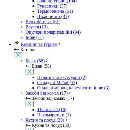
Головні убори (104)
Рукавички (37)
Термобілизна (61)
Шкарпетки (31)
Верхній одяг (61)
Взуття (13)
Окуляри поляризаційні (34)
Інше (11)
Кемпінг та туризм
Каталог
Бівак (58)
Бівак (58)
Палатки та аксесуари (2)
Складані Меблі (53)
Спальні мішки, каремати та інше (3)
Засоби від комах (17)
Засоби від комах (17)
Thermacell (16)
Накомарники (1)
Кухня та посуд (30)
Кухня та посуд (30)