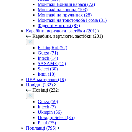
Монтажі Вбивця карася (72)
Монтажі на коропа (103)
Монтажі на пружинах (28)
Монтажі на товстолоба і сома (31)
Фідерні монтажі (87)
Карабіни, вертлюги, застібки (201)
Карабіни, вертлюги, застібки (201)
FishingRoi (52)
Gurza (71)
Intech (14)
SASAME (15)
Select (30)
Інші (18)
ПВА матеріали (19)
Повідці (232)
Повідці (232)
Gurza (59)
Intech (7)
Ukrspin (56)
Повідці Select (35)
Різні (75)
Поплавці (795)