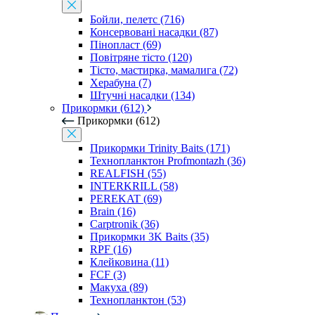
Бойли, пелетс (716)
Консервовані насадки (87)
Пінопласт (69)
Повітряне тісто (120)
Тісто, мастирка, мамалига (72)
Херабуна (7)
Штучні насадки (134)
Прикормки (612)
Прикормки (612)
Прикормки Trinity Baits (171)
Технопланктон Profmontazh (36)
REALFISH (55)
INTERKRILL (58)
PEREKAT (69)
Brain (16)
Carptronik (36)
Прикормки 3K Baits (35)
RPF (16)
Клейковина (11)
FCF (3)
Макуха (89)
Технопланктон (53)