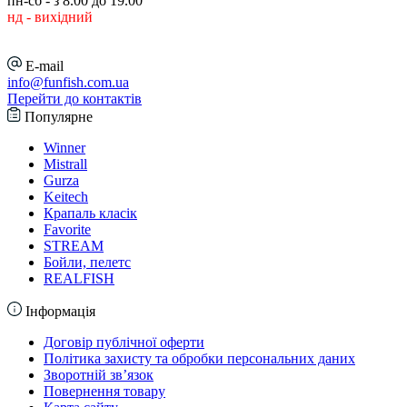
пн-сб - з 8.00 до 19.00
нд - вихідний
E-mail
info@funfish.com.ua
Перейти до контактів
Популярне
Winner
Mistrall
Gurza
Keitech
Крапаль класік
Favorite
STREAM
Бойли, пелетс
REALFISH
Інформація
Договір публічної оферти
Політика захисту та обробки персональних даних
Зворотній зв’язок
Повернення товару