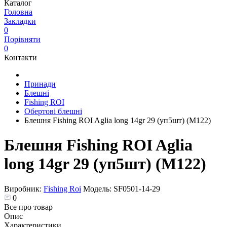
Каталог
Головна
Закладки
0
Порівняти
0
Контакти
Принади
Блешні
Fishing ROI
Обертові блешні
Блешня Fishing ROI Aglia long 14gr 29 (уп5шт) (M122)
Блешня Fishing ROI Aglia
long 14gr 29 (уп5шт) (M122)
Виробник:
Fishing Roi
Модель:
SF0501-14-29
0
Все про товар
Опис
Характеристики