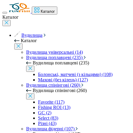
Каталог
Каталог
Вудилища
Каталог
Вудилища універсальні (14)
Вудилища поплавцеві (235)
Вудилища поплавцеві (235)
Болонські, матчеві (з кільцями) (108)
Махові (без кілець) (127)
Вудилища спінінгові (260)
Вудилища спінінгові (260)
Favorite (117)
Fishing ROI (13)
GC (2)
Select (83)
Різні (43)
Вудилища фідерні (107)