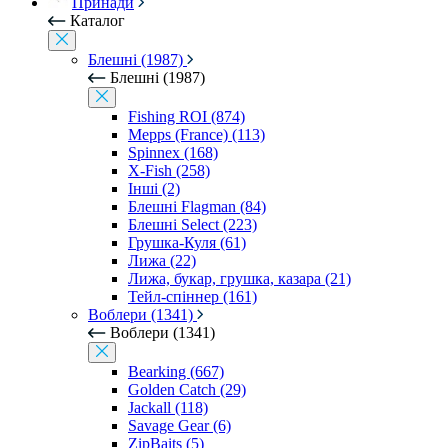
Принади
Каталог
Блешні (1987)
Блешні (1987)
Fishing ROI (874)
Mepps (France) (113)
Spinnex (168)
X-Fish (258)
Інші (2)
Блешні Flagman (84)
Блешні Select (223)
Грушка-Куля (61)
Лижа (22)
Лижа, букар, грушка, казара (21)
Тейл-спіннер (161)
Воблери (1341)
Воблери (1341)
Bearking (667)
Golden Catch (29)
Jackall (118)
Savage Gear (6)
ZipBaits (5)