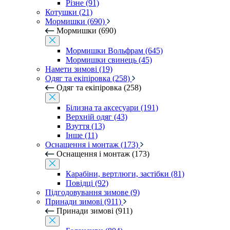
Різне (91)
Котушки (21)
Мормишки (690)
Мормишки (690)
Мормишки Вольфрам (645)
Мормишки свинець (45)
Намети зимові (19)
Одяг та екіпіровка (258)
Одяг та екіпіровка (258)
Білизна та аксесуари (191)
Верхній одяг (43)
Взуття (13)
Інше (11)
Оснащення і монтаж (173)
Оснащення і монтаж (173)
Карабіни, вертлюги, застібки (81)
Повідці (92)
Підгодовування зимове (9)
Принади зимові (911)
Принади зимові (911)