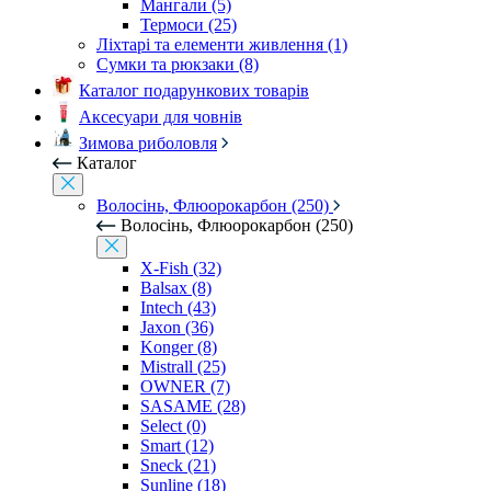
Мангали (5)
Термоси (25)
Ліхтарі та елементи живлення (1)
Сумки та рюкзаки (8)
Каталог подарункових товарів
Аксесуари для човнів
Зимова риболовля
Каталог
Волосінь, Флюорокарбон (250)
Волосінь, Флюорокарбон (250)
X-Fish (32)
Balsax (8)
Intech (43)
Jaxon (36)
Konger (8)
Mistrall (25)
OWNER (7)
SASAME (28)
Select (0)
Smart (12)
Sneck (21)
Sunline (18)