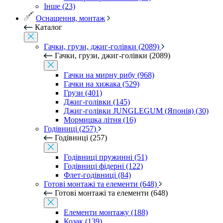
Інше (23)
Оснащення, монтаж
Каталог
Гачки, грузи, джиг-голівки (2089)
Гачки, грузи, джиг-голівки (2089)
Гачки на мирну рибу (968)
Гачки на хижака (529)
Грузи (401)
Джиг-голівки (145)
Джиг-голівки JUNGLEGUM (Японія) (30)
Мормишка літня (16)
Годівниці (257)
Годівниці (257)
Годівниці пружинні (51)
Годівниці фідерні (122)
Флет-годівниці (84)
Готові монтажі та елементи (648)
Готові монтажі та елементи (648)
Елементи монтажу (188)
Козак (139)