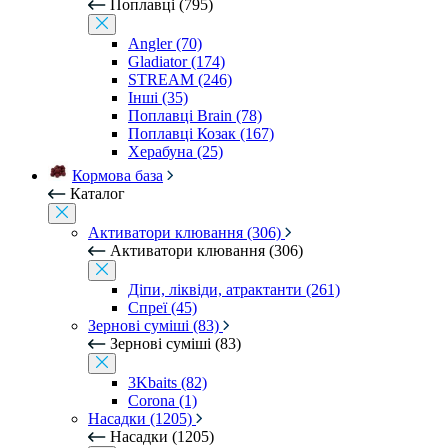
Поплавці (795)
Angler (70)
Gladiator (174)
STREAM (246)
Інші (35)
Поплавці Brain (78)
Поплавці Козак (167)
Херабуна (25)
Кормова база
Каталог
Активатори клювання (306)
Активатори клювання (306)
Діпи, ліквіди, атрактанти (261)
Спреї (45)
Зернові суміші (83)
Зернові суміші (83)
3Kbaits (82)
Corona (1)
Насадки (1205)
Насадки (1205)