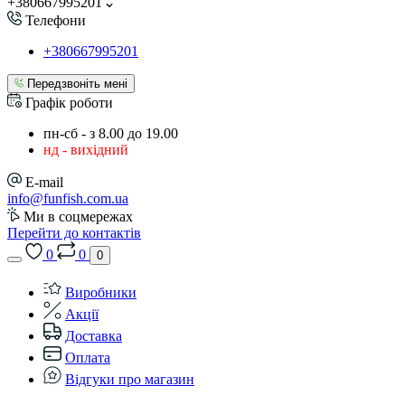
+380667995201
Телефони
+380667995201
Передзвоніть мені
Графік роботи
пн-сб - з 8.00 до 19.00
нд - вихідний
E-mail
info@funfish.com.ua
Ми в соцмережах
Перейти до контактів
0
0
0
Виробники
Акції
Доставка
Оплата
Відгуки про магазин