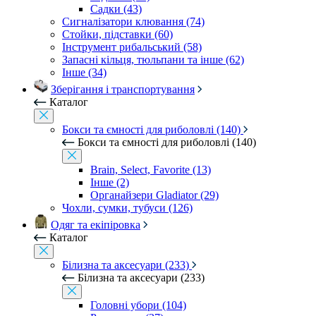
Садки (43)
Сигналізатори клювання (74)
Стойки, підставки (60)
Інструмент рибальський (58)
Запасні кільця, тюльпани та інше (62)
Інше (34)
Зберігання і транспортування
Каталог
Бокси та ємності для риболовлі (140)
Бокси та ємності для риболовлі (140)
Brain, Select, Favorite (13)
Інше (2)
Органайзери Gladiator (29)
Чохли, сумки, тубуси (126)
Одяг та екіпіровка
Каталог
Білизна та аксесуари (233)
Білизна та аксесуари (233)
Головні убори (104)