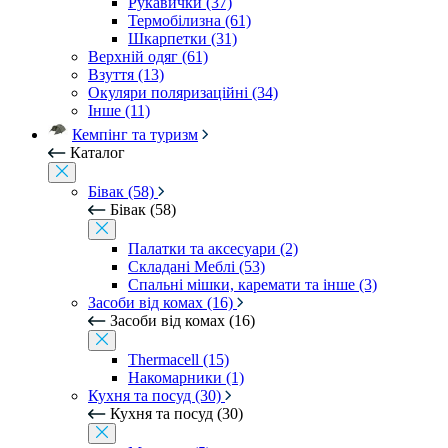
Рукавички (37)
Термобілизна (61)
Шкарпетки (31)
Верхній одяг (61)
Взуття (13)
Окуляри поляризаційні (34)
Інше (11)
Кемпінг та туризм
Каталог
Бівак (58)
Бівак (58)
Палатки та аксесуари (2)
Складані Меблі (53)
Спальні мішки, каремати та інше (3)
Засоби від комах (16)
Засоби від комах (16)
Thermacell (15)
Накомарники (1)
Кухня та посуд (30)
Кухня та посуд (30)