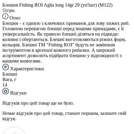
Блешня Fishing ROI Aglia long 14gr 29 (уп5шт) (M122)
51грн.
Опис
Блешня – є однією з ключових приманок для лову хижих риб.
Головною перевагою блешні перед іншими принадами, є її
універсальність. Як правило блешні діляться на підвиди:
коливні і обертаються. Блешні виготовляються різних форм,
кольорів. Блешні TM "Fishing ROI" будуть не замінним
інструментом в арсеналі кожного рибалки. А широкий
асортимент дозволить підібрати блешню у відповідності з
вашими вимогами.
Характеристики
Блешні
Вага, г
14
Відгуки
Відгуків про цей товар ще не було.
Немає відгуків про цей товар, станьте першим, залиште свій
відгук.