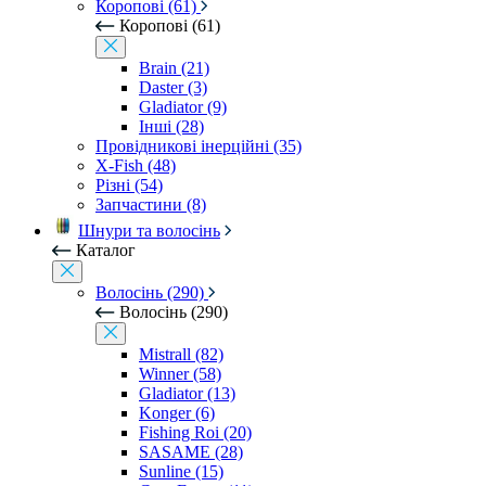
Коропові (61)
Коропові (61)
Brain (21)
Daster (3)
Gladiator (9)
Інші (28)
Провідникові інерційні (35)
X-Fish (48)
Різні (54)
Запчастини (8)
Шнури та волосінь
Каталог
Волосінь (290)
Волосінь (290)
Mistrall (82)
Winner (58)
Gladiator (13)
Konger (6)
Fishing Roi (20)
SASAME (28)
Sunline (15)