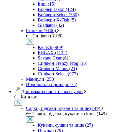
Інші (15)
Воблер Jaxon (124)
Воблери Select (330)
Воблери X-Fish (5)
Gladiator (42)
Силікон (3106)
Силікон (3106)
Keitech (909)
RELAX (1122)
Savage Gear (61)
Силікон Frenzy Frog (16)
Силікон Manns (21)
Силікон Select (977)
Мандули (253)
Поролонові принади (75)
Допоміжні снасті та аксесуари
Каталог
Садки, підсаки, кукани та інше (149)
Садки, підсаки, кукани та інше (149)
Кукани, сушки та інше (27)
Підсаки (79)