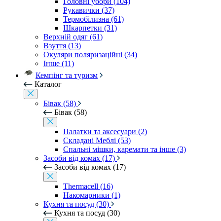
Головні убори (104)
Рукавички (37)
Термобілизна (61)
Шкарпетки (31)
Верхній одяг (61)
Взуття (13)
Окуляри поляризаційні (34)
Інше (11)
Кемпінг та туризм
Каталог
Бівак (58)
Бівак (58)
Палатки та аксесуари (2)
Складані Меблі (53)
Спальні мішки, каремати та інше (3)
Засоби від комах (17)
Засоби від комах (17)
Thermacell (16)
Накомарники (1)
Кухня та посуд (30)
Кухня та посуд (30)