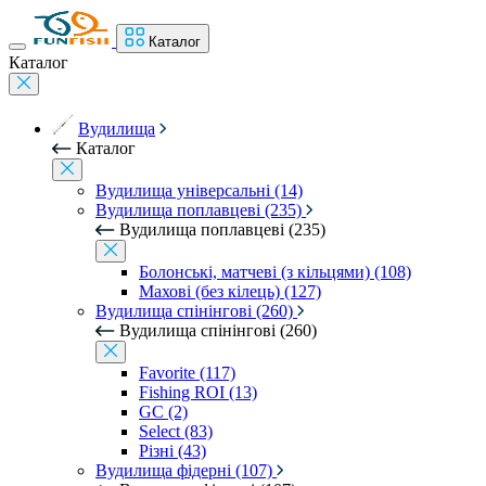
Каталог
Каталог
Вудилища
Каталог
Вудилища універсальні (14)
Вудилища поплавцеві (235)
Вудилища поплавцеві (235)
Болонські, матчеві (з кільцями) (108)
Махові (без кілець) (127)
Вудилища спінінгові (260)
Вудилища спінінгові (260)
Favorite (117)
Fishing ROI (13)
GC (2)
Select (83)
Різні (43)
Вудилища фідерні (107)