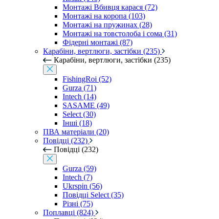
Монтажі Вбивця карася (72)
Монтажі на коропа (103)
Монтажі на пружинах (28)
Монтажі на товстолоба і сома (31)
Фідерні монтажі (87)
Карабіни, вертлюги, застібки (235)
Карабіни, вертлюги, застібки (235)
FishingRoi (52)
Gurza (71)
Intech (14)
SASAME (49)
Select (30)
Інші (18)
ПВА матеріали (20)
Повідці (232)
Повідці (232)
Gurza (59)
Intech (7)
Ukrspin (56)
Повідці Select (35)
Різні (75)
Поплавці (824)