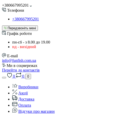
+380667995201
Телефони
+380667995201
Передзвоніть мені
Графік роботи
пн-сб - з 8.00 до 19.00
нд - вихідний
E-mail
info@funfish.com.ua
Ми в соцмережах
Перейти до контактів
0
0
0
Виробники
Акції
Доставка
Оплата
Відгуки про магазин