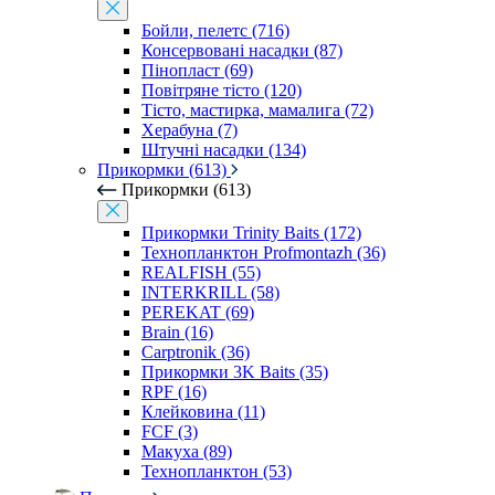
Бойли, пелетс (716)
Консервовані насадки (87)
Пінопласт (69)
Повітряне тісто (120)
Тісто, мастирка, мамалига (72)
Херабуна (7)
Штучні насадки (134)
Прикормки (613)
Прикормки (613)
Прикормки Trinity Baits (172)
Технопланктон Profmontazh (36)
REALFISH (55)
INTERKRILL (58)
PEREKAT (69)
Brain (16)
Carptronik (36)
Прикормки 3K Baits (35)
RPF (16)
Клейковина (11)
FCF (3)
Макуха (89)
Технопланктон (53)