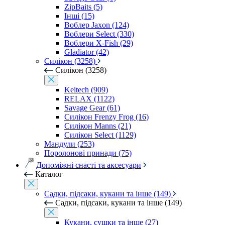
ZipBaits (5)
Інші (15)
Воблер Jaxon (124)
Воблери Select (330)
Воблери X-Fish (29)
Gladiator (42)
Силікон (3258)
Силікон (3258)
Keitech (909)
RELAX (1122)
Savage Gear (61)
Силікон Frenzy Frog (16)
Силікон Manns (21)
Силікон Select (1129)
Мандули (253)
Поролонові принади (75)
Допоміжні снасті та аксесуари
Каталог
Садки, підсаки, кукани та інше (149)
Садки, підсаки, кукани та інше (149)
Кукани, сушки та інше (27)