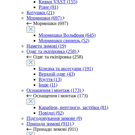
Кивки VAST (155)
Різне (91)
Котушки (21)
Мормишки (697)
Мормишки (697)
Мормишки Вольфрам (645)
Мормишки свинець (52)
Намети зимові (19)
Одяг та екіпіровка (258)
Одяг та екіпіровка (258)
Білизна та аксесуари (191)
Верхній одяг (43)
Взуття (13)
Інше (11)
Оснащення і монтаж (173)
Оснащення і монтаж (173)
Карабіни, вертлюги, застібки (81)
Повідці (92)
Підгодовування зимове (9)
Принади зимові (911)
Принади зимові (911)