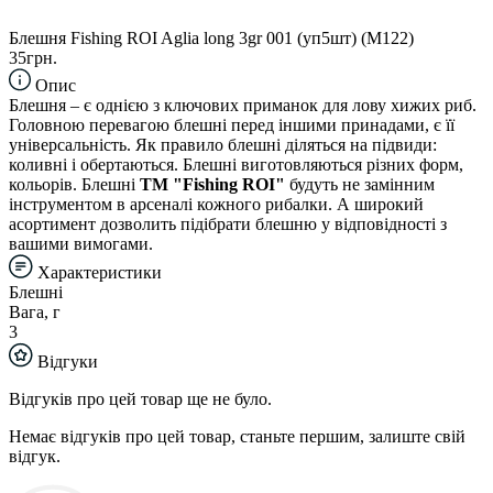
Блешня Fishing ROI Aglia long 3gr 001 (уп5шт) (M122)
35грн.
Опис
Блешня – є однією з ключових приманок для лову хижих риб.
Головною перевагою блешні перед іншими принадами, є її
універсальність. Як правило блешні діляться на підвиди:
коливні і обертаються. Блешні виготовляються різних форм,
кольорів. Блешні
TM "Fishing ROI"
будуть не замінним
інструментом в арсеналі кожного рибалки. А широкий
асортимент дозволить підібрати блешню у відповідності з
вашими вимогами.
Характеристики
Блешні
Вага, г
3
Відгуки
Відгуків про цей товар ще не було.
Немає відгуків про цей товар, станьте першим, залиште свій
відгук.