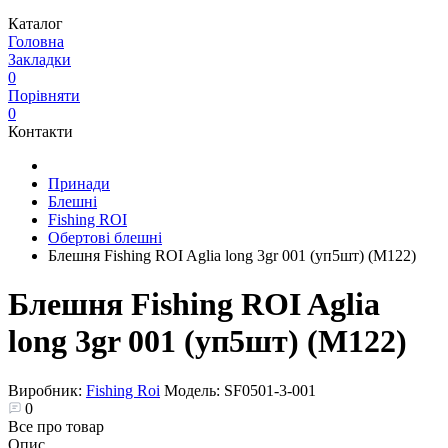
Каталог
Головна
Закладки
0
Порівняти
0
Контакти
Принади
Блешні
Fishing ROI
Обертові блешні
Блешня Fishing ROI Aglia long 3gr 001 (уп5шт) (M122)
Блешня Fishing ROI Aglia
long 3gr 001 (уп5шт) (M122)
Виробник:
Fishing Roi
Модель:
SF0501-3-001
0
Все про товар
Опис