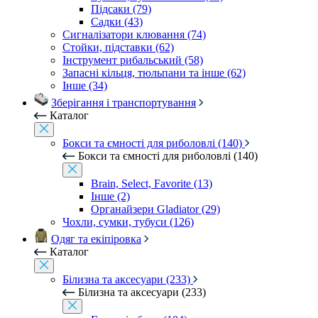
Підсаки (79)
Садки (43)
Сигналізатори клювання (74)
Стойки, підставки (62)
Інструмент рибальський (58)
Запасні кільця, тюльпани та інше (62)
Інше (34)
Зберігання і транспортування
Каталог
Бокси та ємності для риболовлі (140)
Бокси та ємності для риболовлі (140)
Brain, Select, Favorite (13)
Інше (2)
Органайзери Gladiator (29)
Чохли, сумки, тубуси (126)
Одяг та екіпіровка
Каталог
Білизна та аксесуари (233)
Білизна та аксесуари (233)