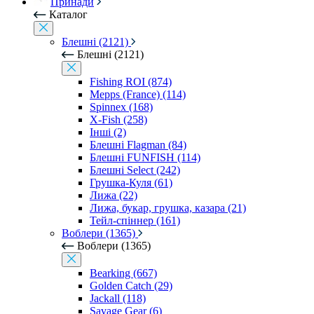
Принади
Каталог
Блешні (2121)
Блешні (2121)
Fishing ROI (874)
Mepps (France) (114)
Spinnex (168)
X-Fish (258)
Інші (2)
Блешні Flagman (84)
Блешні FUNFISH (114)
Блешні Select (242)
Грушка-Куля (61)
Лижа (22)
Лижа, букар, грушка, казара (21)
Тейл-спіннер (161)
Воблери (1365)
Воблери (1365)
Bearking (667)
Golden Catch (29)
Jackall (118)
Savage Gear (6)