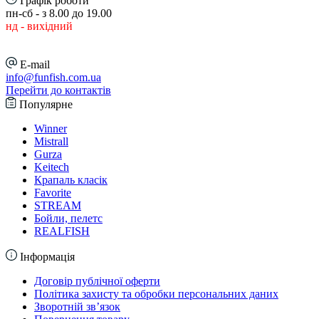
Графік роботи
пн-сб - з 8.00 до 19.00
нд - вихідний
E-mail
info@funfish.com.ua
Перейти до контактів
Популярне
Winner
Mistrall
Gurza
Keitech
Крапаль класік
Favorite
STREAM
Бойли, пелетс
REALFISH
Інформація
Договір публічної оферти
Політика захисту та обробки персональних даних
Зворотній зв’язок