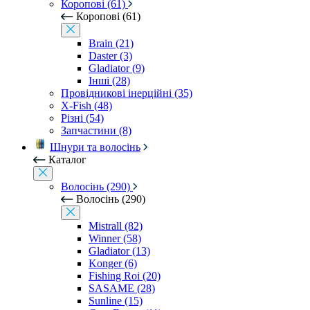
Коропові (61)
Коропові (61)
Brain (21)
Daster (3)
Gladiator (9)
Інші (28)
Провідникові інерційні (35)
X-Fish (48)
Різні (54)
Запчастини (8)
Шнури та волосінь
Каталог
Волосінь (290)
Волосінь (290)
Mistrall (82)
Winner (58)
Gladiator (13)
Konger (6)
Fishing Roi (20)
SASAME (28)
Sunline (15)