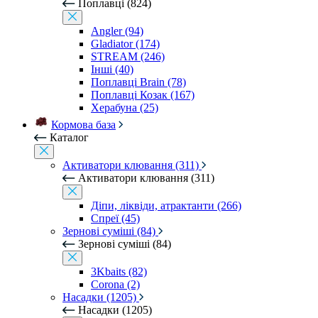
Поплавці (824)
Angler (94)
Gladiator (174)
STREAM (246)
Інші (40)
Поплавці Brain (78)
Поплавці Козак (167)
Херабуна (25)
Кормова база
Каталог
Активатори клювання (311)
Активатори клювання (311)
Діпи, ліквіди, атрактанти (266)
Спреї (45)
Зернові суміші (84)
Зернові суміші (84)
3Kbaits (82)
Corona (2)
Насадки (1205)
Насадки (1205)