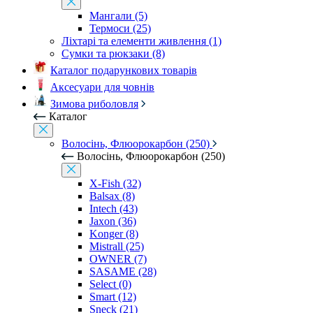
Мангали (5)
Термоси (25)
Ліхтарі та елементи живлення (1)
Сумки та рюкзаки (8)
Каталог подарункових товарів
Аксесуари для човнів
Зимова риболовля
Каталог
Волосінь, Флюорокарбон (250)
Волосінь, Флюорокарбон (250)
X-Fish (32)
Balsax (8)
Intech (43)
Jaxon (36)
Konger (8)
Mistrall (25)
OWNER (7)
SASAME (28)
Select (0)
Smart (12)
Sneck (21)