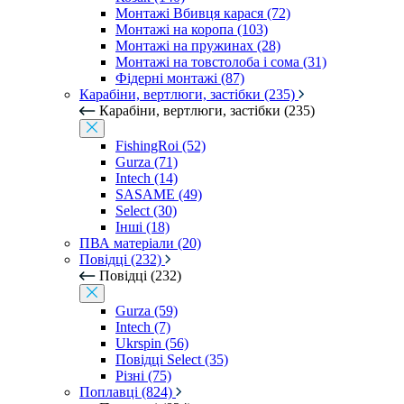
Монтажі Вбивця карася (72)
Монтажі на коропа (103)
Монтажі на пружинах (28)
Монтажі на товстолоба і сома (31)
Фідерні монтажі (87)
Карабіни, вертлюги, застібки (235)
Карабіни, вертлюги, застібки (235)
FishingRoi (52)
Gurza (71)
Intech (14)
SASAME (49)
Select (30)
Інші (18)
ПВА матеріали (20)
Повідці (232)
Повідці (232)
Gurza (59)
Intech (7)
Ukrspin (56)
Повідці Select (35)
Різні (75)
Поплавці (824)