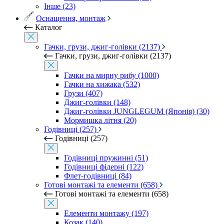
Інше (23)
Оснащення, монтаж
Каталог
Гачки, грузи, джиг-голівки (2137)
Гачки, грузи, джиг-голівки (2137)
Гачки на мирну рибу (1000)
Гачки на хижака (532)
Грузи (407)
Джиг-голівки (148)
Джиг-голівки JUNGLEGUM (Японія) (30)
Мормишка літня (20)
Годівниці (257)
Годівниці (257)
Годівниці пружинні (51)
Годівниці фідерні (122)
Флет-годівниці (84)
Готові монтажі та елементи (658)
Готові монтажі та елементи (658)
Елементи монтажу (197)
Козак (140)