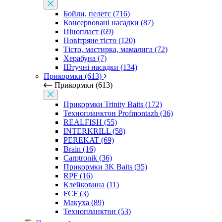
Бойли, пелетс (716)
Консервовані насадки (87)
Пінопласт (69)
Повітряне тісто (120)
Тісто, мастирка, мамалига (72)
Херабуна (7)
Штучні насадки (134)
Прикормки (613)
Прикормки (613)
Прикормки Trinity Baits (172)
Технопланктон Profmontazh (36)
REALFISH (55)
INTERKRILL (58)
PEREKAT (69)
Brain (16)
Carptronik (36)
Прикормки 3K Baits (35)
RPF (16)
Клейковина (11)
FCF (3)
Макуха (89)
Технопланктон (53)