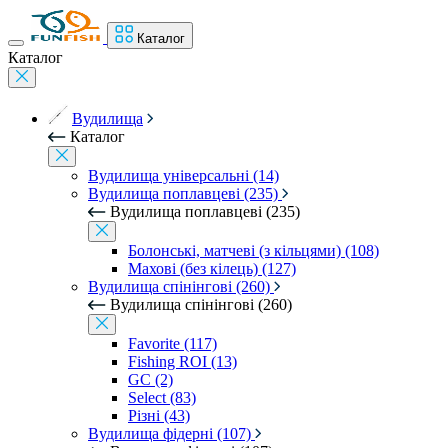
Каталог
Каталог
Вудилища
Каталог
Вудилища універсальні (14)
Вудилища поплавцеві (235)
Вудилища поплавцеві (235)
Болонські, матчеві (з кільцями) (108)
Махові (без кілець) (127)
Вудилища спінінгові (260)
Вудилища спінінгові (260)
Favorite (117)
Fishing ROI (13)
GC (2)
Select (83)
Різні (43)
Вудилища фідерні (107)