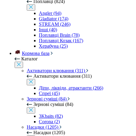
Поплавці (824)
Angler (94)
Gladiator (174)
STREAM (246)
Інші (40)
Поплавці Brain (78)
Поплавці Козак (167)
Херабуна (25)
Кормова база
Каталог
Активатори клювання (311)
Активатори клювання (311)
Діпи, ліквіди, атрактанти (266)
Спреї (45)
Зернові суміші (84)
Зернові суміші (84)
3Kbaits (82)
Corona (2)
Насадки (1205)
Насадки (1205)