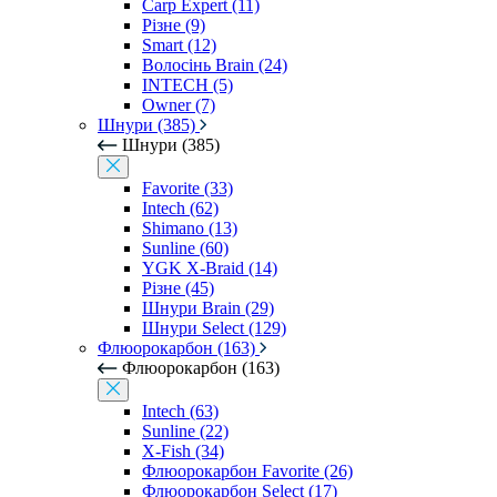
Carp Expert (11)
Різне (9)
Smart (12)
Волосінь Brain (24)
INTECH (5)
Owner (7)
Шнури (385)
Шнури (385)
Favorite (33)
Intech (62)
Shimano (13)
Sunline (60)
YGK X-Braid (14)
Різне (45)
Шнури Brain (29)
Шнури Select (129)
Флюорокарбон (163)
Флюорокарбон (163)
Intech (63)
Sunline (22)
X-Fish (34)
Флюорокарбон Favorite (26)
Флюорокарбон Select (17)