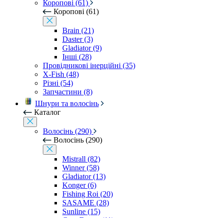
Коропові (61)
Коропові (61)
Brain (21)
Daster (3)
Gladiator (9)
Інші (28)
Провідникові інерційні (35)
X-Fish (48)
Різні (54)
Запчастини (8)
Шнури та волосінь
Каталог
Волосінь (290)
Волосінь (290)
Mistrall (82)
Winner (58)
Gladiator (13)
Konger (6)
Fishing Roi (20)
SASAME (28)
Sunline (15)