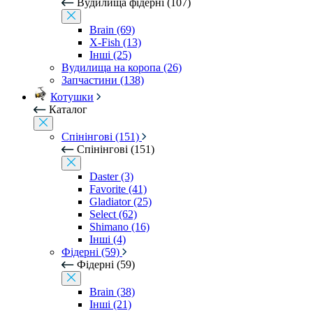
Вудилища фідерні (107)
Brain (69)
X-Fish (13)
Інші (25)
Вудилища на коропа (26)
Запчастини (138)
Котушки
Каталог
Спінінгові (151)
Спінінгові (151)
Daster (3)
Favorite (41)
Gladiator (25)
Select (62)
Shimano (16)
Інші (4)
Фідерні (59)
Фідерні (59)
Brain (38)
Інші (21)