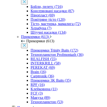
Бойли, пелетс (716)
Консервовані насадки (87)
Пінопласт (69)
Повітряне тісто (120)
Тісто, мастирка, мамалига (72)
Херабуна (7)
Штучні насадки (134)
Прикормки (613)
Прикормки (613)
Прикормки Trinity Baits (172)
Технопланктон Profmontazh (36)
REALFISH (55)
INTERKRILL (58)
PEREKAT (69)
Brain (16)
Carptronik (36)
Прикормки 3K Baits (35)
RPF (16)
Клейковина (11)
FCF (3)
Макуха (89)
Технопланктон (53)