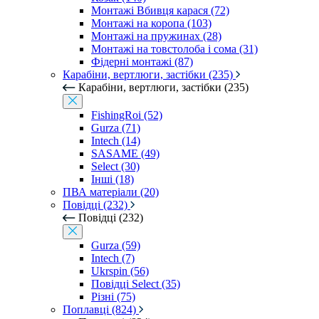
Монтажі Вбивця карася (72)
Монтажі на коропа (103)
Монтажі на пружинах (28)
Монтажі на товстолоба і сома (31)
Фідерні монтажі (87)
Карабіни, вертлюги, застібки (235)
Карабіни, вертлюги, застібки (235)
FishingRoi (52)
Gurza (71)
Intech (14)
SASAME (49)
Select (30)
Інші (18)
ПВА матеріали (20)
Повідці (232)
Повідці (232)
Gurza (59)
Intech (7)
Ukrspin (56)
Повідці Select (35)
Різні (75)
Поплавці (824)