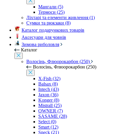
Мангали (5)
Термоси (25)
Ліхтарі та елементи живлення (1)
Сумки та рюкзаки (8)
Каталог подарункових товарів
Аксесуари для човнів
Зимова риболовля
Каталог
Волосінь, Флюорокарбон (250)
Волосінь, Флюорокарбон (250)
X-Fish (32)
Balsax (8)
Intech (43)
Jaxon (36)
Konger (8)
Mistrall (25)
OWNER (7)
SASAME (28)
Select (0)
Smart (12)
Sneck (21)