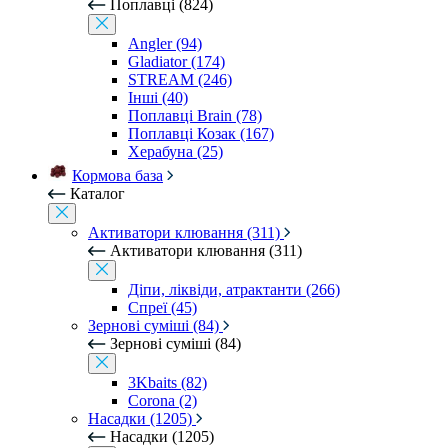
Поплавці (824)
Angler (94)
Gladiator (174)
STREAM (246)
Інші (40)
Поплавці Brain (78)
Поплавці Козак (167)
Херабуна (25)
Кормова база
Каталог
Активатори клювання (311)
Активатори клювання (311)
Діпи, ліквіди, атрактанти (266)
Спреї (45)
Зернові суміші (84)
Зернові суміші (84)
3Kbaits (82)
Corona (2)
Насадки (1205)
Насадки (1205)