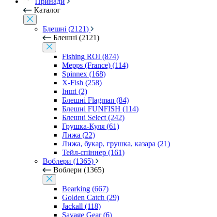
Принади
Каталог
Блешні (2121)
Блешні (2121)
Fishing ROI (874)
Mepps (France) (114)
Spinnex (168)
X-Fish (258)
Інші (2)
Блешні Flagman (84)
Блешні FUNFISH (114)
Блешні Select (242)
Грушка-Куля (61)
Лижа (22)
Лижа, букар, грушка, казара (21)
Тейл-спіннер (161)
Воблери (1365)
Воблери (1365)
Bearking (667)
Golden Catch (29)
Jackall (118)
Savage Gear (6)