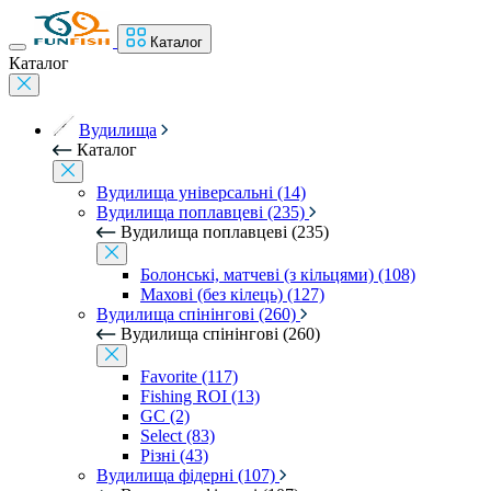
Каталог
Каталог
Вудилища
Каталог
Вудилища універсальні (14)
Вудилища поплавцеві (235)
Вудилища поплавцеві (235)
Болонські, матчеві (з кільцями) (108)
Махові (без кілець) (127)
Вудилища спінінгові (260)
Вудилища спінінгові (260)
Favorite (117)
Fishing ROI (13)
GC (2)
Select (83)
Різні (43)
Вудилища фідерні (107)