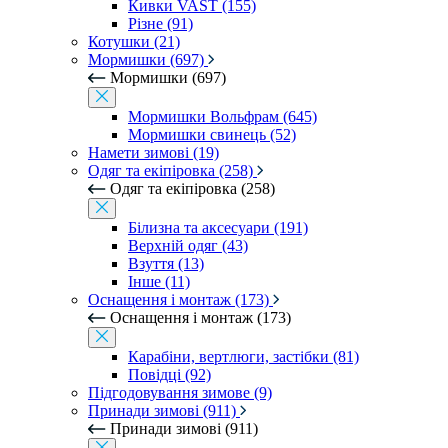
Кивки VAST (155)
Різне (91)
Котушки (21)
Мормишки (697)
Мормишки (697)
Мормишки Вольфрам (645)
Мормишки свинець (52)
Намети зимові (19)
Одяг та екіпіровка (258)
Одяг та екіпіровка (258)
Білизна та аксесуари (191)
Верхній одяг (43)
Взуття (13)
Інше (11)
Оснащення і монтаж (173)
Оснащення і монтаж (173)
Карабіни, вертлюги, застібки (81)
Повідці (92)
Підгодовування зимове (9)
Принади зимові (911)
Принади зимові (911)