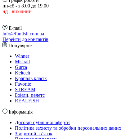
Графік роботи
пн-сб - з 8.00 до 19.00
нд - вихідний
E-mail
info@funfish.com.ua
Перейти до контактів
Популярне
Winner
Mistrall
Gurza
Keitech
Крапаль класік
Favorite
STREAM
Бойли, пелетс
REALFISH
Інформація
Договір публічної оферти
Політика захисту та обробки персональних даних
Зворотній зв’язок