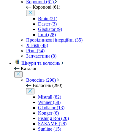
Коропові (61)
Коропові (61)
Brain (21)
Daster (3)
Gladiator (9)
Інші (28)
Провідникові інерційні (35)
X-Fish (48)
Різні (54)
Запчастини (8)
Шнури та волосінь
Каталог
Волосінь (290)
Волосінь (290)
Mistrall (82)
Winner (58)
Gladiator (13)
Konger (6)
Fishing Roi (20)
SASAME (28)
Sunline (15)