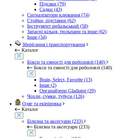
Підсаки (79)
Садки (43)
Сигналізатори клювання (74)
Стойки, підставки (62)
Інструмент рибальський (58)
Запасні кільця, тюльпани та інше (62)
Інше (34)
Зберігання і транспортування
Каталог
Бокси та ємності для риболовлі (140)
Бокси та ємності для риболовлі (140)
Brain, Select, Favorite (13)
Інше (2)
Органайзери Gladiator (29)
Чохли, сумки, тубуси (126)
Одяг та екіпіровка
Каталог
Білизна та аксесуари (233)
Білизна та аксесуари (233)