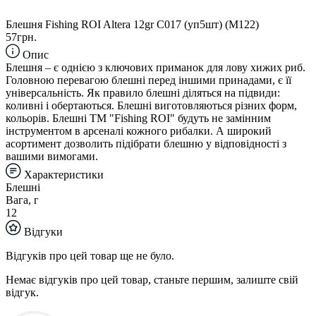
Блешня Fishing ROI Altera 12gr C017 (уп5шт) (M122)
57грн.
Опис
Блешня – є однією з ключових приманок для лову хижих риб.
Головною перевагою блешні перед іншими принадами, є її
універсальність. Як правило блешні діляться на підвиди:
коливні і обертаються. Блешні виготовляються різних форм,
кольорів. Блешні TM "Fishing ROI" будуть не замінним
інструментом в арсеналі кожного рибалки. А широкий
асортимент дозволить підібрати блешню у відповідності з
вашими вимогами.
Характеристики
Блешні
Вага, г
12
Відгуки
Відгуків про цей товар ще не було.
Немає відгуків про цей товар, станьте першим, залиште свій
відгук.