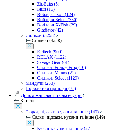
ZipBaits (5)
Інші (15)
Воблер Jaxon (124)
Воблери Select (330)
Воблери X-Fish (29)
Gladiator (42)
Силікон (3258)
Силікон (3258)
Keitech (909)
RELAX (1122)
Savage Gear (61)
Силікон Frenzy Frog (16)
Силікон Manns (21)
Силікон Select (1129)
Мандули (253)
Поролонові принади (75)
Допоміжні снасті та аксесуари
Каталог
Садки, підсаки, кукани та інше (149)
Садки, підсаки, кукани та інше (149)
Кукани, сушки та інше (27)