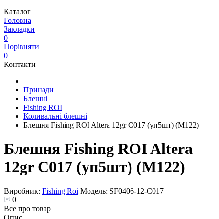
Каталог
Головна
Закладки
0
Порівняти
0
Контакти
Принади
Блешні
Fishing ROI
Коливальні блешні
Блешня Fishing ROI Altera 12gr C017 (уп5шт) (M122)
Блешня Fishing ROI Altera
12gr C017 (уп5шт) (M122)
Виробник:
Fishing Roi
Модель:
SF0406-12-C017
0
Все про товар
Опис