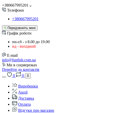
+380667995201
Телефони
+380667995201
Передзвоніть мені
Графік роботи
пн-сб - з 8.00 до 19.00
нд - вихідний
E-mail
info@funfish.com.ua
Ми в соцмережах
Перейти до контактів
0
0
0
Виробники
Акції
Доставка
Оплата
Відгуки про магазин