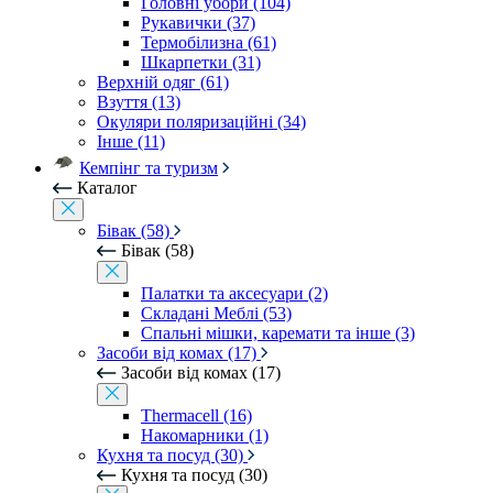
Головні убори (104)
Рукавички (37)
Термобілизна (61)
Шкарпетки (31)
Верхній одяг (61)
Взуття (13)
Окуляри поляризаційні (34)
Інше (11)
Кемпінг та туризм
Каталог
Бівак (58)
Бівак (58)
Палатки та аксесуари (2)
Складані Меблі (53)
Спальні мішки, каремати та інше (3)
Засоби від комах (17)
Засоби від комах (17)
Thermacell (16)
Накомарники (1)
Кухня та посуд (30)
Кухня та посуд (30)