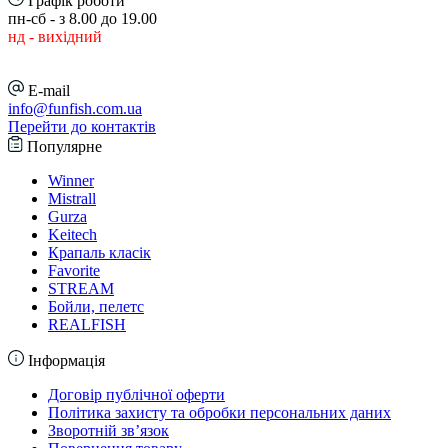
Графік роботи
пн-сб - з 8.00 до 19.00
нд - вихідний
E-mail
info@funfish.com.ua
Перейти до контактів
Популярне
Winner
Mistrall
Gurza
Keitech
Крапаль класік
Favorite
STREAM
Бойли, пелетс
REALFISH
Інформація
Договір публічної оферти
Політика захисту та обробки персональних даних
Зворотній зв’язок