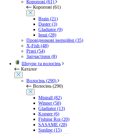
Коропові (61)
Коропові (61)
Brain (21)
Daster (3)
Gladiator (9)
Інші (28)
Провідникові інерційні (35)
X-Fish (48)
Різні (54)
Запчастини (8)
Шнури та волосінь
Каталог
Волосінь (290)
Волосінь (290)
Mistrall (82)
Winner (58)
Gladiator (13)
Konger (6)
Fishing Roi (20)
SASAME (28)
Sunline (15)