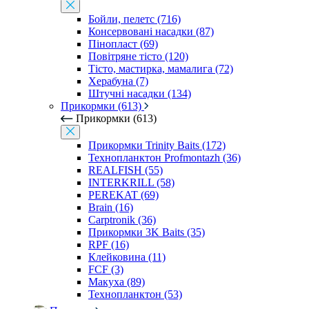
Бойли, пелетс (716)
Консервовані насадки (87)
Пінопласт (69)
Повітряне тісто (120)
Тісто, мастирка, мамалига (72)
Херабуна (7)
Штучні насадки (134)
Прикормки (613)
Прикормки (613)
Прикормки Trinity Baits (172)
Технопланктон Profmontazh (36)
REALFISH (55)
INTERKRILL (58)
PEREKAT (69)
Brain (16)
Carptronik (36)
Прикормки 3K Baits (35)
RPF (16)
Клейковина (11)
FCF (3)
Макуха (89)
Технопланктон (53)