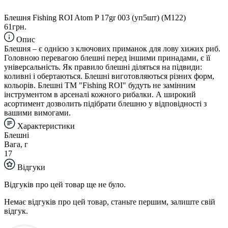
Блешня Fishing ROI Atom P 17gr 003 (уп5шт) (M122)
61грн.
Опис
Блешня – є однією з ключових приманок для лову хижих риб.
Головною перевагою блешні перед іншими принадами, є її
універсальність. Як правило блешні діляться на підвиди:
коливні і обертаються. Блешні виготовляються різних форм,
кольорів. Блешні TM "Fishing ROI" будуть не замінним
інструментом в арсеналі кожного рибалки. А широкий
асортимент дозволить підібрати блешню у відповідності з
вашими вимогами.
Характеристики
Блешні
Вага, г
17
Відгуки
Відгуків про цей товар ще не було.
Немає відгуків про цей товар, станьте першим, залиште свій
відгук.