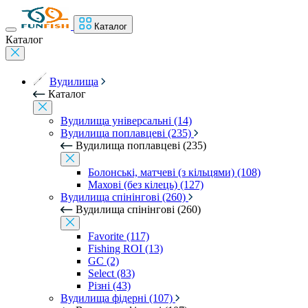
Каталог
Каталог
Вудилища
Каталог
Вудилища універсальні (14)
Вудилища поплавцеві (235)
Вудилища поплавцеві (235)
Болонські, матчеві (з кільцями) (108)
Махові (без кілець) (127)
Вудилища спінінгові (260)
Вудилища спінінгові (260)
Favorite (117)
Fishing ROI (13)
GC (2)
Select (83)
Різні (43)
Вудилища фідерні (107)