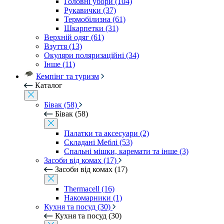
Головні убори (104)
Рукавички (37)
Термобілизна (61)
Шкарпетки (31)
Верхній одяг (61)
Взуття (13)
Окуляри поляризаційні (34)
Інше (11)
Кемпінг та туризм
Каталог
Бівак (58)
Бівак (58)
Палатки та аксесуари (2)
Складані Меблі (53)
Спальні мішки, каремати та інше (3)
Засоби від комах (17)
Засоби від комах (17)
Thermacell (16)
Накомарники (1)
Кухня та посуд (30)
Кухня та посуд (30)