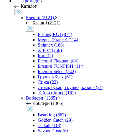
Принади
Каталог
Блешні (2121)
Блешні (2121)
Fishing ROI (874)
Mepps (France) (114)
Spinnex (168)
X-Fish (258)
Інші (2)
Блешні Flagman (84)
Блешні FUNFISH (114)
Блешні Select (242)
Грушка-Куля (61)
Лижа (22)
Лижа, букар, грушка, казара (21)
Тейл-спіннер (161)
Воблери (1365)
Воблери (1365)
Bearking (667)
Golden Catch (29)
Jackall (118)
Savage Gear (6)