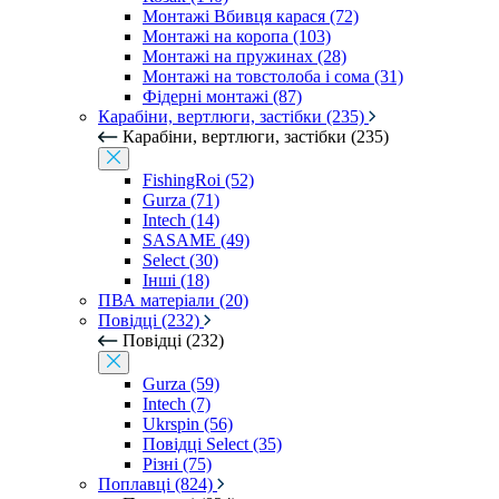
Монтажі Вбивця карася (72)
Монтажі на коропа (103)
Монтажі на пружинах (28)
Монтажі на товстолоба і сома (31)
Фідерні монтажі (87)
Карабіни, вертлюги, застібки (235)
Карабіни, вертлюги, застібки (235)
FishingRoi (52)
Gurza (71)
Intech (14)
SASAME (49)
Select (30)
Інші (18)
ПВА матеріали (20)
Повідці (232)
Повідці (232)
Gurza (59)
Intech (7)
Ukrspin (56)
Повідці Select (35)
Різні (75)
Поплавці (824)