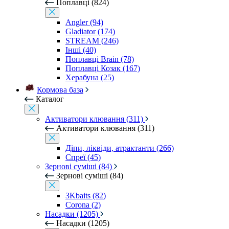
Поплавці (824)
Angler (94)
Gladiator (174)
STREAM (246)
Інші (40)
Поплавці Brain (78)
Поплавці Козак (167)
Херабуна (25)
Кормова база
Каталог
Активатори клювання (311)
Активатори клювання (311)
Діпи, ліквіди, атрактанти (266)
Спреї (45)
Зернові суміші (84)
Зернові суміші (84)
3Kbaits (82)
Corona (2)
Насадки (1205)
Насадки (1205)