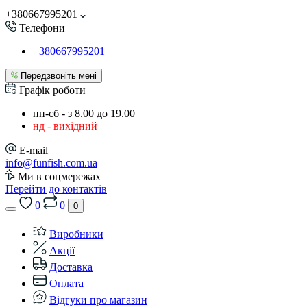
+380667995201
Телефони
+380667995201
Передзвоніть мені
Графік роботи
пн-сб - з 8.00 до 19.00
нд - вихідний
E-mail
info@funfish.com.ua
Ми в соцмережах
Перейти до контактів
0
0
0
Виробники
Акції
Доставка
Оплата
Відгуки про магазин