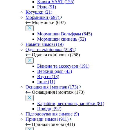
Кивки VAST (155)
Різне (91)
Котушки (21)
Мормишки (697)
Мормишки (697)
Мормишки Вольфрам (645)
Мормишки свинець (52)
Намети зимові (19)
Одяг та екіпіровка (258)
Одяг та екіпіровка (258)
Білизна та аксесуари (191)
Верхній одяг (43)
Взуття (13)
Інше (11)
Оснащення і монтаж (173)
Оснащення і монтаж (173)
Карабіни, вертлюги, застібки (81)
Повідці (92)
Підгодовування зимове (9)
Принади зимові (911)
Принади зимові (911)