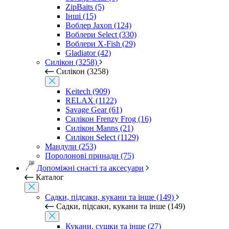
ZipBaits (5)
Інші (15)
Воблер Jaxon (124)
Воблери Select (330)
Воблери X-Fish (29)
Gladiator (42)
Силікон (3258)
Силікон (3258)
Keitech (909)
RELAX (1122)
Savage Gear (61)
Силікон Frenzy Frog (16)
Силікон Manns (21)
Силікон Select (1129)
Мандули (253)
Поролонові принади (75)
Допоміжні снасті та аксесуари
Каталог
Садки, підсаки, кукани та інше (149)
Садки, підсаки, кукани та інше (149)
Кукани, сушки та інше (27)