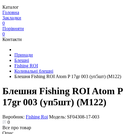
Каталог
Головна
Закладки
0
Порівняти
0
Контакти
Принади
Блешні
Fishing ROI
Коливальні блешні
Блешня Fishing ROI Atom P 17gr 003 (уп5шт) (M122)
Блешня Fishing ROI Atom P
17gr 003 (уп5шт) (M122)
Виробник:
Fishing Roi
Модель:
SF04308-17-003
0
Все про товар
Опис