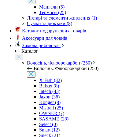
Мангали (5)
Термоси (25)
Ліхтарі та елементи живлення (1)
Сумки та рюкзаки (8)
Каталог подарункових товарів
Аксесуари для човнів
Зимова риболовля
Каталог
Волосінь, Флюорокарбон (250)
Волосінь, Флюорокарбон (250)
X-Fish (32)
Balsax (8)
Intech (43)
Jaxon (36)
Konger (8)
Mistrall (25)
OWNER (7)
SASAME (28)
Select (0)
Smart (12)
Sneck (21)