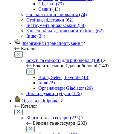
Підсаки (79)
Садки (43)
Сигналізатори клювання (74)
Стойки, підставки (62)
Інструмент рибальський (58)
Запасні кільця, тюльпани та інше (62)
Інше (34)
Зберігання і транспортування
Каталог
Бокси та ємності для риболовлі (140)
Бокси та ємності для риболовлі (140)
Brain, Select, Favorite (13)
Інше (2)
Органайзери Gladiator (29)
Чохли, сумки, тубуси (126)
Одяг та екіпіровка
Каталог
Білизна та аксесуари (233)
Білизна та аксесуари (233)