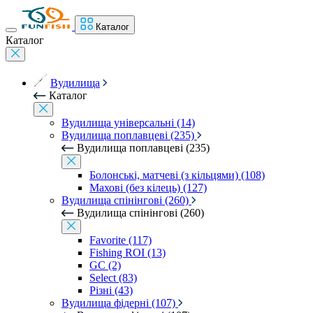
Каталог
Каталог
Вудилища
Каталог
Вудилища універсальні (14)
Вудилища поплавцеві (235)
Вудилища поплавцеві (235)
Болонські, матчеві (з кільцями) (108)
Махові (без кілець) (127)
Вудилища спінінгові (260)
Вудилища спінінгові (260)
Favorite (117)
Fishing ROI (13)
GC (2)
Select (83)
Різні (43)
Вудилища фідерні (107)