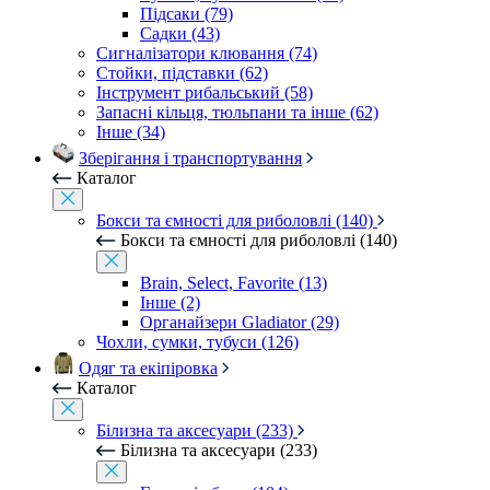
Підсаки (79)
Садки (43)
Сигналізатори клювання (74)
Стойки, підставки (62)
Інструмент рибальський (58)
Запасні кільця, тюльпани та інше (62)
Інше (34)
Зберігання і транспортування
Каталог
Бокси та ємності для риболовлі (140)
Бокси та ємності для риболовлі (140)
Brain, Select, Favorite (13)
Інше (2)
Органайзери Gladiator (29)
Чохли, сумки, тубуси (126)
Одяг та екіпіровка
Каталог
Білизна та аксесуари (233)
Білизна та аксесуари (233)