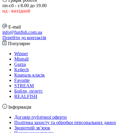
Графік роботи
пн-сб - з 8.00 до 19.00
нд - вихідний
E-mail
info@funfish.com.ua
Перейти до контактів
Популярне
Winner
Mistrall
Gurza
Keitech
Крапаль класік
Favorite
STREAM
Бойли, пелетс
REALFISH
Інформація
Договір публічної оферти
Політика захисту та обробки персональних даних
Зворотній зв’язок