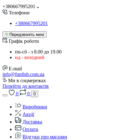
+380667995201
Телефони
+380667995201
Передзвоніть мені
Графік роботи
пн-сб - з 8.00 до 19.00
нд - вихідний
E-mail
info@funfish.com.ua
Ми в соцмережах
Перейти до контактів
0
0
0
Виробники
Акції
Доставка
Оплата
Відгуки про магазин