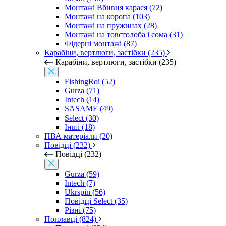
Монтажі Вбивця карася (72)
Монтажі на коропа (103)
Монтажі на пружинах (28)
Монтажі на товстолоба і сома (31)
Фідерні монтажі (87)
Карабіни, вертлюги, застібки (235)
Карабіни, вертлюги, застібки (235)
FishingRoi (52)
Gurza (71)
Intech (14)
SASAME (49)
Select (30)
Інші (18)
ПВА матеріали (20)
Повідці (232)
Повідці (232)
Gurza (59)
Intech (7)
Ukrspin (56)
Повідці Select (35)
Різні (75)
Поплавці (824)