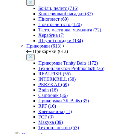
Бойли, пелетс (716)
Консервовані насадки (87)
Пінопласт (69)
Повітряне тісто (120)
Тісто, мастирка, мамалига (72)
Херабуна (7)
Штучні насадки (134)
Прикормки (613)
Прикормки (613)
Прикормки Trinity Baits (172)
Технопланктон Profmontazh (36)
REALFISH (55)
INTERKRILL (58)
PEREKAT (69)
Brain (16)
Carptronik (36)
Прикормки 3K Baits (35)
RPF (16)
Клейковина (11)
FCF (3)
Макуха (89)
Технопланктон (53)