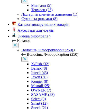
Мангали (5)
Термоси (25)
Ліхтарі та елементи живлення (1)
Сумки та рюкзаки (8)
Каталог подарункових товарів
Аксесуари для човнів
Зимова риболовля
Каталог
Волосінь, Флюорокарбон (250)
Волосінь, Флюорокарбон (250)
X-Fish (32)
Balsax (8)
Intech (43)
Jaxon (36)
Konger (8)
Mistrall (25)
OWNER (7)
SASAME (28)
Select (0)
Smart (12)
Sneck (21)