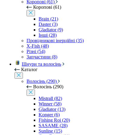
Коропові (61)
Коропові (61)
Brain (21)
Daster (3)
Gladiator (9)
Інші (28)
Провідникові інерційні (35)
X-Fish (48)
Різні (54)
Запчастини (8)
Шнури та волосінь
Каталог
Волосінь (290)
Волосінь (290)
Mistrall (82)
Winner (58)
Gladiator (13)
Konger (6)
Fishing Roi (20)
SASAME (28)
Sunline (15)