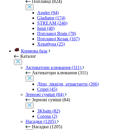
Поплавці (824)
Angler (94)
Gladiator (174)
STREAM (246)
Інші (40)
Поплавці Brain (78)
Поплавці Козак (167)
Херабуна (25)
Кормова база
Каталог
Активатори клювання (311)
Активатори клювання (311)
Діпи, ліквіди, атрактанти (266)
Спреї (45)
Зернові суміші (84)
Зернові суміші (84)
3Kbaits (82)
Corona (2)
Насадки (1205)
Насадки (1205)