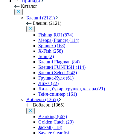
Принади
Каталог
Блешні (2121)
Блешні (2121)
Fishing ROI (874)
Mepps (France) (114)
Spinnex (168)
X-Fish (258)
Інші (2)
Блешні Flagman (84)
Блешні FUNFISH (114)
Блешні Select (242)
Грушка-Куля (61)
Лижа (22)
Лижа, букар, грушка, казара (21)
Тейл-спіннер (161)
Воблери (1365)
Воблери (1365)
Bearking (667)
Golden Catch (29)
Jackall (118)
Savage Gear (6)