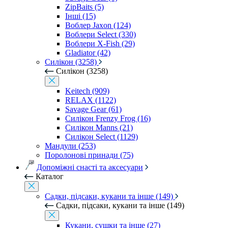
ZipBaits (5)
Інші (15)
Воблер Jaxon (124)
Воблери Select (330)
Воблери X-Fish (29)
Gladiator (42)
Силікон (3258)
Силікон (3258)
Keitech (909)
RELAX (1122)
Savage Gear (61)
Силікон Frenzy Frog (16)
Силікон Manns (21)
Силікон Select (1129)
Мандули (253)
Поролонові принади (75)
Допоміжні снасті та аксесуари
Каталог
Садки, підсаки, кукани та інше (149)
Садки, підсаки, кукани та інше (149)
Кукани, сушки та інше (27)