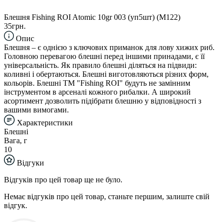
Блешня Fishing ROI Atomic 10gr 003 (уп5шт) (M122)
35грн.
Опис
Блешня – є однією з ключових приманок для лову хижих риб.
Головною перевагою блешні перед іншими принадами, є її
універсальність. Як правило блешні діляться на підвиди:
коливні і обертаються. Блешні виготовляються різних форм,
кольорів. Блешні TM "Fishing ROI" будуть не замінним
інструментом в арсеналі кожного рибалки. А широкий
асортимент дозволить підібрати блешню у відповідності з
вашими вимогами.
Характеристики
Блешні
Вага, г
10
Відгуки
Відгуків про цей товар ще не було.
Немає відгуків про цей товар, станьте першим, залиште свій
відгук.