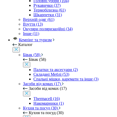
Головні убори (104)
Рукавички (37)
Термобілизна (61)
Шкарпетки (31)
Верхній одяг (61)
Взуття (13)
Окуляри поляризаційні (34)
Інше (11)
Кемпінг та туризм
Каталог
Бівак (58)
Бівак (58)
Палатки та аксесуари (2)
Складані Меблі (53)
Спальні мішки, каремати та інше (3)
Засоби від комах (17)
Засоби від комах (17)
Thermacell (16)
Накомарники (1)
Кухня та посуд (30)
Кухня та посуд (30)