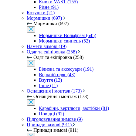
Кивки VAST (155)
Різне (91)
Котушки (21)
Мормишки (697)
Мормишки (697)
Мормишки Вольфрам (645)
Мормишки свинець (52)
Намети зимові (19)
Одяг та екіпіровка (258)
Одяг та екіпіровка (258)
Білизна та аксесуари (191)
Верхній одяг (43)
Взуття (13)
Інше (11)
Оснащення і монтаж (173)
Оснащення і монтаж (173)
Карабіни, вертлюги, застібки (81)
Повідці (92)
Підгодовування зимове (9)
Принади зимові (911)
Принади зимові (911)