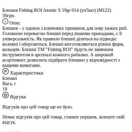
Блешня Fishing ROI Atomic S 19gr 014 (уп5шт) (M122)
56грн.
Опис
Блешня – є однією з ключових приманок для лову хижих риб.
Головною перевагою блешні перед іншими принадами, є її
універсальність. Як правило блешні діляться на підвиди:
коливні і обертаються. Блешні виготовляються різних форм,
кольорів. Блешні TM "Fishing ROI" будуть не замінним
інструментом в арсеналі кожного рибалки. А широкий
асортимент дозволить підібрати блешню у відповідності з
вашими вимогами.
Характеристики
Блешні
Вага, г
19
Відгуки
Відгуків про цей товар ще не було.
Немає відгуків про цей товар, станьте першим, залиште свій
відгук.