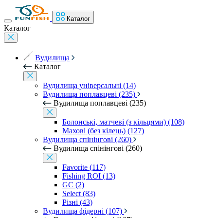
Каталог
Каталог
Вудилища
Каталог
Вудилища універсальні (14)
Вудилища поплавцеві (235)
Вудилища поплавцеві (235)
Болонські, матчеві (з кільцями) (108)
Махові (без кілець) (127)
Вудилища спінінгові (260)
Вудилища спінінгові (260)
Favorite (117)
Fishing ROI (13)
GC (2)
Select (83)
Різні (43)
Вудилища фідерні (107)