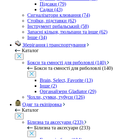
Підсаки (79)
Садки (43)
Сигналізатори клювання (74)
Стойки, підставки (62)
Інструмент рибальський (58)
Запасні кільця, тюльпани та інше (62)
Інше (34)
Зберігання і транспортування
Каталог
Бокси та ємності для риболовлі (140)
Бокси та ємності для риболовлі (140)
Brain, Select, Favorite (13)
Інше (2)
Органайзери Gladiator (29)
Чохли, сумки, тубуси (126)
Одяг та екіпіровка
Каталог
Білизна та аксесуари (233)
Білизна та аксесуари (233)