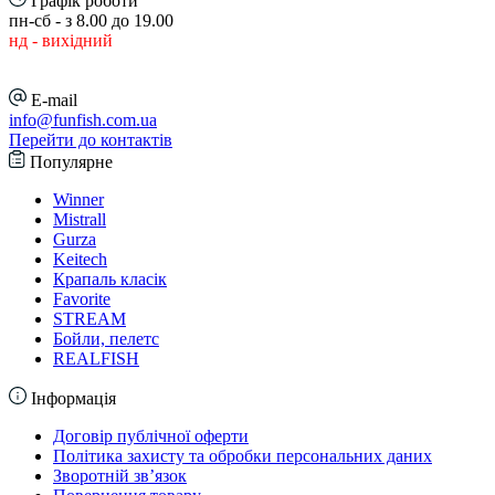
Графік роботи
пн-сб - з 8.00 до 19.00
нд - вихідний
E-mail
info@funfish.com.ua
Перейти до контактів
Популярне
Winner
Mistrall
Gurza
Keitech
Крапаль класік
Favorite
STREAM
Бойли, пелетс
REALFISH
Інформація
Договір публічної оферти
Політика захисту та обробки персональних даних
Зворотній зв’язок