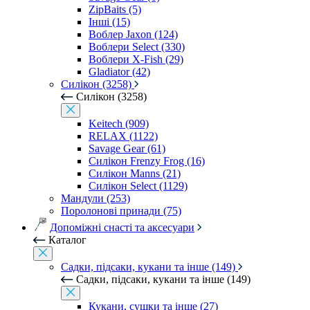
ZipBaits (5)
Інші (15)
Воблер Jaxon (124)
Воблери Select (330)
Воблери X-Fish (29)
Gladiator (42)
Силікон (3258)
Силікон (3258)
Keitech (909)
RELAX (1122)
Savage Gear (61)
Силікон Frenzy Frog (16)
Силікон Manns (21)
Силікон Select (1129)
Мандули (253)
Поролонові принади (75)
Допоміжні снасті та аксесуари
Каталог
Садки, підсаки, кукани та інше (149)
Садки, підсаки, кукани та інше (149)
Кукани, сушки та інше (27)