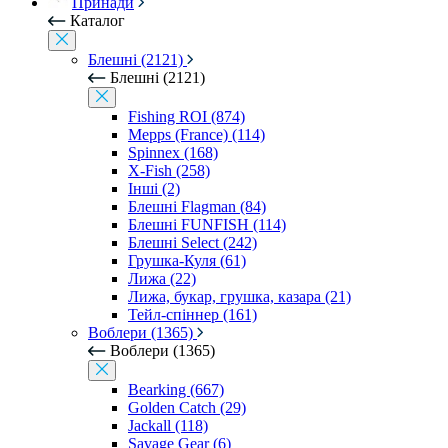
Принади
Каталог
Блешні (2121)
Блешні (2121)
Fishing ROI (874)
Mepps (France) (114)
Spinnex (168)
X-Fish (258)
Інші (2)
Блешні Flagman (84)
Блешні FUNFISH (114)
Блешні Select (242)
Грушка-Куля (61)
Лижа (22)
Лижа, букар, грушка, казара (21)
Тейл-спіннер (161)
Воблери (1365)
Воблери (1365)
Bearking (667)
Golden Catch (29)
Jackall (118)
Savage Gear (6)