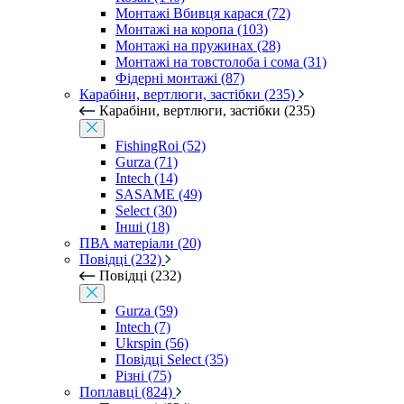
Монтажі Вбивця карася (72)
Монтажі на коропа (103)
Монтажі на пружинах (28)
Монтажі на товстолоба і сома (31)
Фідерні монтажі (87)
Карабіни, вертлюги, застібки (235)
Карабіни, вертлюги, застібки (235)
FishingRoi (52)
Gurza (71)
Intech (14)
SASAME (49)
Select (30)
Інші (18)
ПВА матеріали (20)
Повідці (232)
Повідці (232)
Gurza (59)
Intech (7)
Ukrspin (56)
Повідці Select (35)
Різні (75)
Поплавці (824)