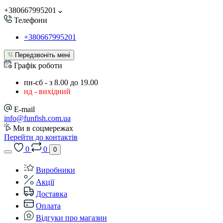
+380667995201
Телефони
+380667995201
Передзвоніть мені
Графік роботи
пн-сб - з 8.00 до 19.00
нд - вихідний
E-mail
info@funfish.com.ua
Ми в соцмережах
Перейти до контактів
0
0
0
Виробники
Акції
Доставка
Оплата
Відгуки про магазин