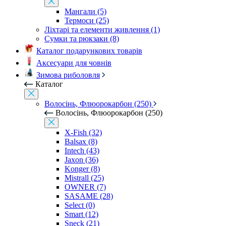
Мангали (5)
Термоси (25)
Ліхтарі та елементи живлення (1)
Сумки та рюкзаки (8)
Каталог подарункових товарів
Аксесуари для човнів
Зимова риболовля
Каталог
Волосінь, Флюорокарбон (250)
Волосінь, Флюорокарбон (250)
X-Fish (32)
Balsax (8)
Intech (43)
Jaxon (36)
Konger (8)
Mistrall (25)
OWNER (7)
SASAME (28)
Select (0)
Smart (12)
Sneck (21)