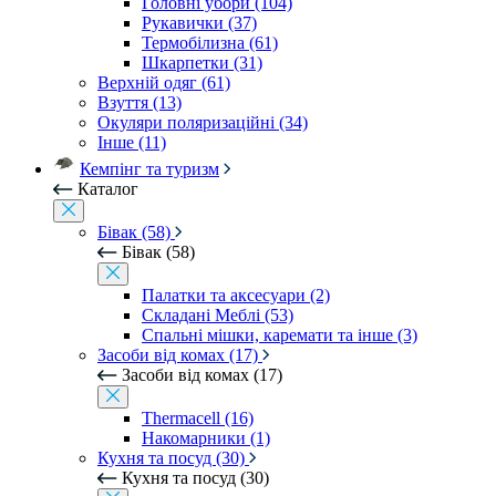
Головні убори (104)
Рукавички (37)
Термобілизна (61)
Шкарпетки (31)
Верхній одяг (61)
Взуття (13)
Окуляри поляризаційні (34)
Інше (11)
Кемпінг та туризм
Каталог
Бівак (58)
Бівак (58)
Палатки та аксесуари (2)
Складані Меблі (53)
Спальні мішки, каремати та інше (3)
Засоби від комах (17)
Засоби від комах (17)
Thermacell (16)
Накомарники (1)
Кухня та посуд (30)
Кухня та посуд (30)