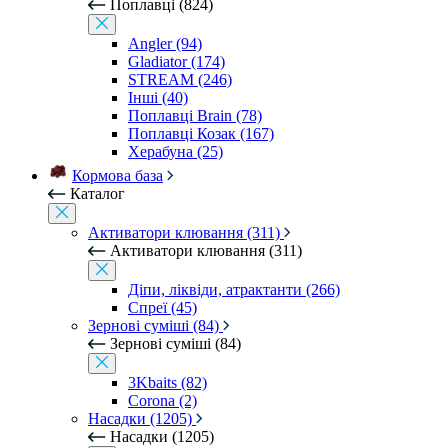
Поплавці (824)
Angler (94)
Gladiator (174)
STREAM (246)
Інші (40)
Поплавці Brain (78)
Поплавці Козак (167)
Херабуна (25)
Кормова база
Каталог
Активатори клювання (311)
Активатори клювання (311)
Діпи, ліквіди, атрактанти (266)
Спреї (45)
Зернові суміші (84)
Зернові суміші (84)
3Kbaits (82)
Corona (2)
Насадки (1205)
Насадки (1205)