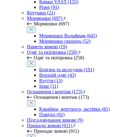
Кивки VAST (155)
Різне (91)
Котушки (21)
Мормишки (697)
Мормишки (697)
Мормишки Вольфрам (645)
Мормишки свинець (52)
Намети зимові (19)
Одяг та екіпіровка (258)
Одяг та екіпіровка (258)
Білизна та аксесуари (191)
Верхній одяг (43)
Взуття (13)
Інше (11)
Оснащення і монтаж (173)
Оснащення і монтаж (173)
Карабіни, вертлюги, застібки (81)
Повідці (92)
Підгодовування зимове (9)
Принади зимові (911)
Принади зимові (911)