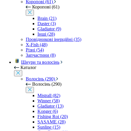
Коропові (61)
Коропові (61)
Brain (21)
Daster (3)
Gladiator (9)
Інші (28)
Провідникові інерційні (35)
X-Fish (48)
Різні (54)
Запчастини (8)
Шнури та волосінь
Каталог
Волосінь (290)
Волосінь (290)
Mistrall (82)
Winner (58)
Gladiator (13)
Konger (6)
Fishing Roi (20)
SASAME (28)
Sunline (15)