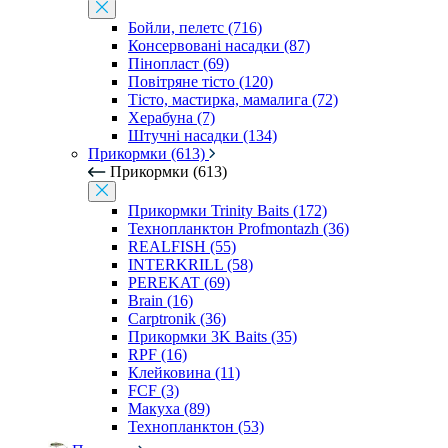
Бойли, пелетс (716)
Консервовані насадки (87)
Пінопласт (69)
Повітряне тісто (120)
Тісто, мастирка, мамалига (72)
Херабуна (7)
Штучні насадки (134)
Прикормки (613)
Прикормки (613)
Прикормки Trinity Baits (172)
Технопланктон Profmontazh (36)
REALFISH (55)
INTERKRILL (58)
PEREKAT (69)
Brain (16)
Carptronik (36)
Прикормки 3K Baits (35)
RPF (16)
Клейковина (11)
FCF (3)
Макуха (89)
Технопланктон (53)