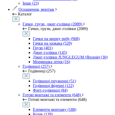
Інше (23)
Оснащення, монтаж
Каталог
Гачки, грузи, джиг-голівки (2089)
Гачки, грузи, джиг-голівки (2089)
Гачки на мирну рибу (968)
Гачки на хижака (529)
Грузи (401)
Джиг-голівки (145)
Джиг-голівки JUNGLEGUM (Японія) (30)
Мормишка літня (16)
Годівниці (257)
Годівниці (257)
Годівниці пружинні (51)
Годівниці фідерні (122)
Флет-годівниці (84)
Готові монтажі та елементи (648)
Готові монтажі та елементи (648)
Елементи монтажу (188)
Козак (139)