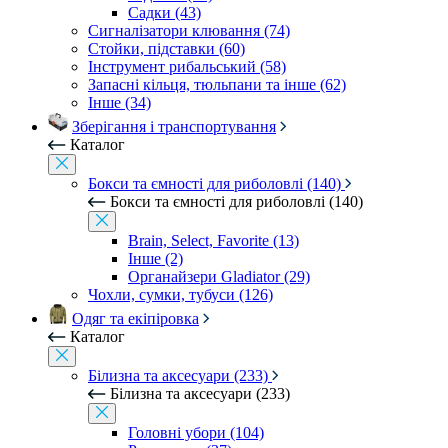
Садки (43)
Сигналізатори клювання (74)
Стойки, підставки (60)
Інструмент рибальський (58)
Запасні кільця, тюльпани та інше (62)
Інше (34)
Зберігання і транспортування
Каталог
Бокси та ємності для риболовлі (140)
Бокси та ємності для риболовлі (140)
Brain, Select, Favorite (13)
Інше (2)
Органайзери Gladiator (29)
Чохли, сумки, тубуси (126)
Одяг та екіпіровка
Каталог
Білизна та аксесуари (233)
Білизна та аксесуари (233)
Головні убори (104)