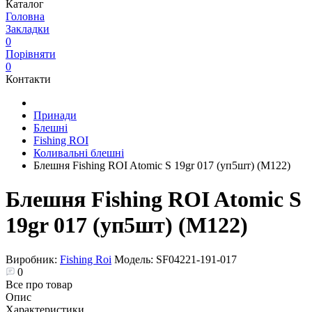
Каталог
Головна
Закладки
0
Порівняти
0
Контакти
Принади
Блешні
Fishing ROI
Коливальні блешні
Блешня Fishing ROI Atomic S 19gr 017 (уп5шт) (M122)
Блешня Fishing ROI Atomic S
19gr 017 (уп5шт) (M122)
Виробник:
Fishing Roi
Модель:
SF04221-191-017
0
Все про товар
Опис
Характеристики