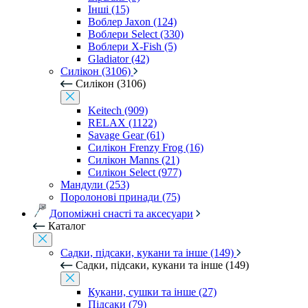
Інші (15)
Воблер Jaxon (124)
Воблери Select (330)
Воблери X-Fish (5)
Gladiator (42)
Силікон (3106)
Силікон (3106)
Keitech (909)
RELAX (1122)
Savage Gear (61)
Силікон Frenzy Frog (16)
Силікон Manns (21)
Силікон Select (977)
Мандули (253)
Поролонові принади (75)
Допоміжні снасті та аксесуари
Каталог
Садки, підсаки, кукани та інше (149)
Садки, підсаки, кукани та інше (149)
Кукани, сушки та інше (27)
Підсаки (79)