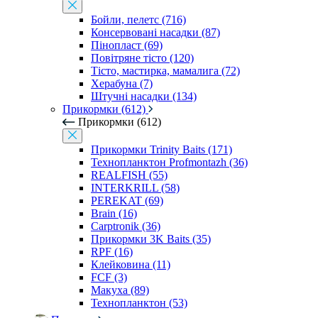
Бойли, пелетс (716)
Консервовані насадки (87)
Пінопласт (69)
Повітряне тісто (120)
Тісто, мастирка, мамалига (72)
Херабуна (7)
Штучні насадки (134)
Прикормки (612)
Прикормки (612)
Прикормки Trinity Baits (171)
Технопланктон Profmontazh (36)
REALFISH (55)
INTERKRILL (58)
PEREKAT (69)
Brain (16)
Carptronik (36)
Прикормки 3K Baits (35)
RPF (16)
Клейковина (11)
FCF (3)
Макуха (89)
Технопланктон (53)