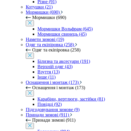
Різне (91)
Котушки (21)
Мормишки (690)
Мормишки (690)
Мормишки Вольфрам (645)
Мормишки свинець (45)
Намети зимові (19)
Одяг та екіпіровка (258)
Одяг та екіпіровка (258)
Білизна та аксесуари (191)
Верхній одяг (43)
Взуття (13)
Інше (11)
Оснащення і монтаж (173)
Оснащення і монтаж (173)
Карабіни, вертлюги, застібки (81)
Повідці (92)
Підгодовування зимове (9)
Принади зимові (911)
Принади зимові (911)