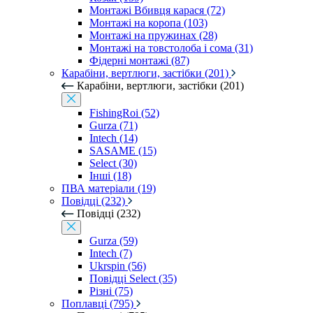
Монтажі Вбивця карася (72)
Монтажі на коропа (103)
Монтажі на пружинах (28)
Монтажі на товстолоба і сома (31)
Фідерні монтажі (87)
Карабіни, вертлюги, застібки (201)
Карабіни, вертлюги, застібки (201)
FishingRoi (52)
Gurza (71)
Intech (14)
SASAME (15)
Select (30)
Інші (18)
ПВА матеріали (19)
Повідці (232)
Повідці (232)
Gurza (59)
Intech (7)
Ukrspin (56)
Повідці Select (35)
Різні (75)
Поплавці (795)