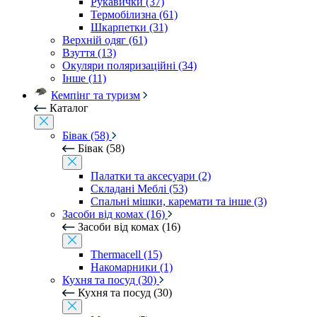
Рукавички (37)
Термобілизна (61)
Шкарпетки (31)
Верхній одяг (61)
Взуття (13)
Окуляри поляризаційні (34)
Інше (11)
Кемпінг та туризм
Каталог
Бівак (58)
Бівак (58)
Палатки та аксесуари (2)
Складані Меблі (53)
Спальні мішки, каремати та інше (3)
Засоби від комах (16)
Засоби від комах (16)
Thermacell (15)
Накомарники (1)
Кухня та посуд (30)
Кухня та посуд (30)