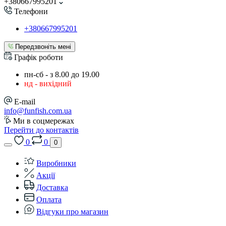
+380667995201
Телефони
+380667995201
Передзвоніть мені
Графік роботи
пн-сб - з 8.00 до 19.00
нд - вихідний
E-mail
info@funfish.com.ua
Ми в соцмережах
Перейти до контактів
0
0
0
Виробники
Акції
Доставка
Оплата
Відгуки про магазин