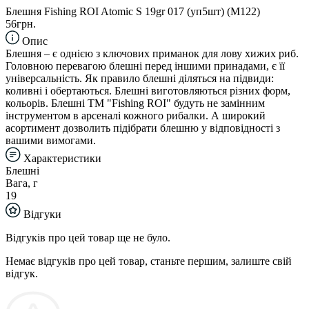
Блешня Fishing ROI Atomic S 19gr 017 (уп5шт) (M122)
56грн.
Опис
Блешня – є однією з ключових приманок для лову хижих риб.
Головною перевагою блешні перед іншими принадами, є її
універсальність. Як правило блешні діляться на підвиди:
коливні і обертаються. Блешні виготовляються різних форм,
кольорів. Блешні TM "Fishing ROI" будуть не замінним
інструментом в арсеналі кожного рибалки. А широкий
асортимент дозволить підібрати блешню у відповідності з
вашими вимогами.
Характеристики
Блешні
Вага, г
19
Відгуки
Відгуків про цей товар ще не було.
Немає відгуків про цей товар, станьте першим, залиште свій
відгук.