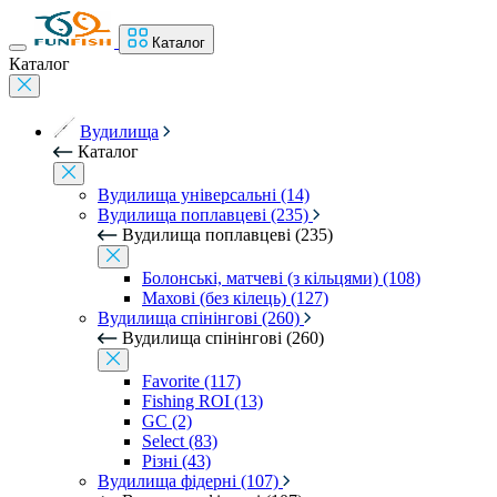
Каталог
Каталог
Вудилища
Каталог
Вудилища універсальні (14)
Вудилища поплавцеві (235)
Вудилища поплавцеві (235)
Болонські, матчеві (з кільцями) (108)
Махові (без кілець) (127)
Вудилища спінінгові (260)
Вудилища спінінгові (260)
Favorite (117)
Fishing ROI (13)
GC (2)
Select (83)
Різні (43)
Вудилища фідерні (107)