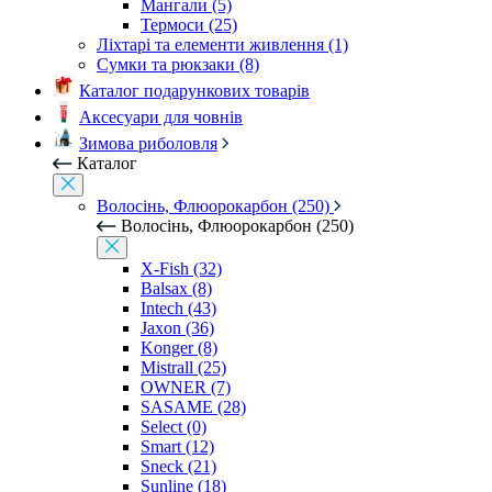
Мангали (5)
Термоси (25)
Ліхтарі та елементи живлення (1)
Сумки та рюкзаки (8)
Каталог подарункових товарів
Аксесуари для човнів
Зимова риболовля
Каталог
Волосінь, Флюорокарбон (250)
Волосінь, Флюорокарбон (250)
X-Fish (32)
Balsax (8)
Intech (43)
Jaxon (36)
Konger (8)
Mistrall (25)
OWNER (7)
SASAME (28)
Select (0)
Smart (12)
Sneck (21)
Sunline (18)