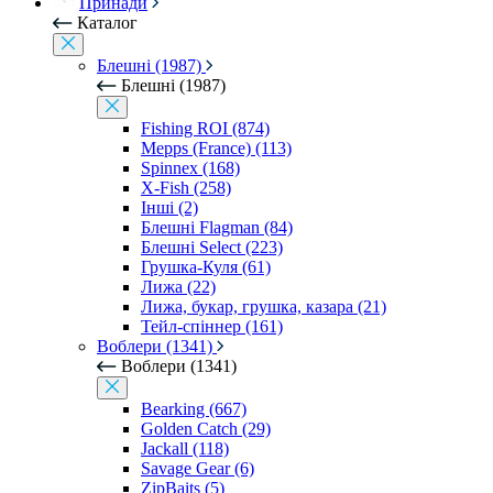
Принади
Каталог
Блешні (1987)
Блешні (1987)
Fishing ROI (874)
Mepps (France) (113)
Spinnex (168)
X-Fish (258)
Інші (2)
Блешні Flagman (84)
Блешні Select (223)
Грушка-Куля (61)
Лижа (22)
Лижа, букар, грушка, казара (21)
Тейл-спіннер (161)
Воблери (1341)
Воблери (1341)
Bearking (667)
Golden Catch (29)
Jackall (118)
Savage Gear (6)
ZipBaits (5)