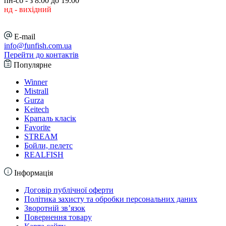
пн-сб - з 8.00 до 19.00
нд - вихідний
E-mail
info@funfish.com.ua
Перейти до контактів
Популярне
Winner
Mistrall
Gurza
Keitech
Крапаль класік
Favorite
STREAM
Бойли, пелетс
REALFISH
Інформація
Договір публічної оферти
Політика захисту та обробки персональних даних
Зворотній зв’язок
Повернення товару