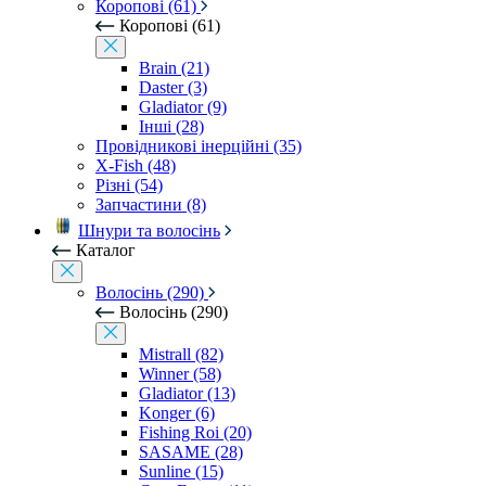
Коропові (61)
Коропові (61)
Brain (21)
Daster (3)
Gladiator (9)
Інші (28)
Провідникові інерційні (35)
X-Fish (48)
Різні (54)
Запчастини (8)
Шнури та волосінь
Каталог
Волосінь (290)
Волосінь (290)
Mistrall (82)
Winner (58)
Gladiator (13)
Konger (6)
Fishing Roi (20)
SASAME (28)
Sunline (15)