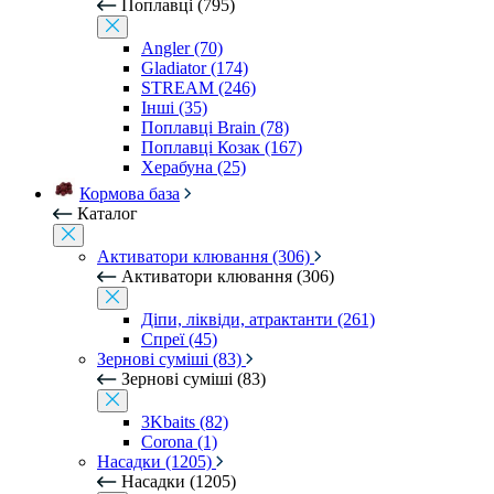
Поплавці (795)
Angler (70)
Gladiator (174)
STREAM (246)
Інші (35)
Поплавці Brain (78)
Поплавці Козак (167)
Херабуна (25)
Кормова база
Каталог
Активатори клювання (306)
Активатори клювання (306)
Діпи, ліквіди, атрактанти (261)
Спреї (45)
Зернові суміші (83)
Зернові суміші (83)
3Kbaits (82)
Corona (1)
Насадки (1205)
Насадки (1205)