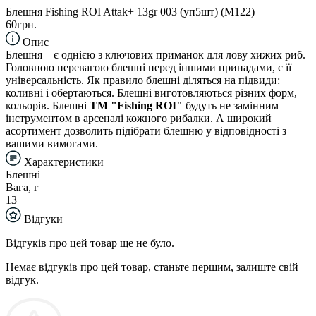
Блешня Fishing ROI Attak+ 13gr 003 (уп5шт) (M122)
60грн.
Опис
Блешня – є однією з ключових приманок для лову хижих риб.
Головною перевагою блешні перед іншими принадами, є її
універсальність. Як правило блешні діляться на підвиди:
коливні і обертаються. Блешні виготовляються різних форм,
кольорів. Блешні
TM "Fishing ROI"
будуть не замінним
інструментом в арсеналі кожного рибалки. А широкий
асортимент дозволить підібрати блешню у відповідності з
вашими вимогами.
Характеристики
Блешні
Вага, г
13
Відгуки
Відгуків про цей товар ще не було.
Немає відгуків про цей товар, станьте першим, залиште свій
відгук.