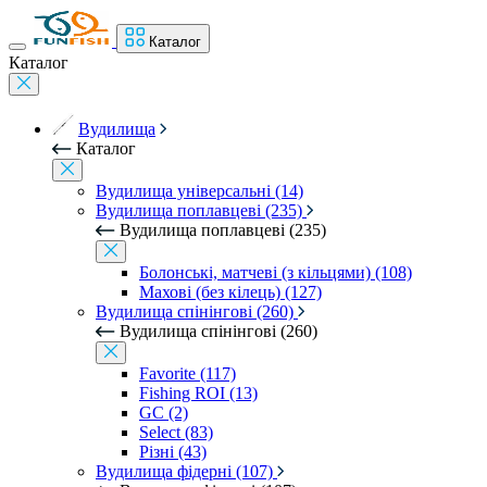
Каталог
Каталог
Вудилища
Каталог
Вудилища універсальні (14)
Вудилища поплавцеві (235)
Вудилища поплавцеві (235)
Болонські, матчеві (з кільцями) (108)
Махові (без кілець) (127)
Вудилища спінінгові (260)
Вудилища спінінгові (260)
Favorite (117)
Fishing ROI (13)
GC (2)
Select (83)
Різні (43)
Вудилища фідерні (107)