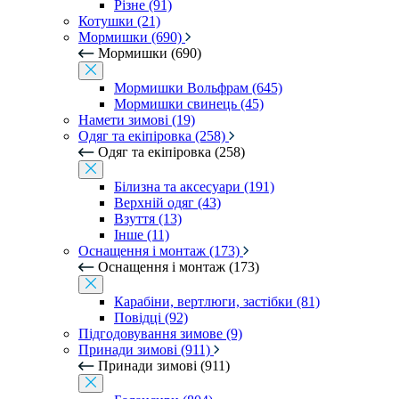
Різне (91)
Котушки (21)
Мормишки (690)
Мормишки (690)
Мормишки Вольфрам (645)
Мормишки свинець (45)
Намети зимові (19)
Одяг та екіпіровка (258)
Одяг та екіпіровка (258)
Білизна та аксесуари (191)
Верхній одяг (43)
Взуття (13)
Інше (11)
Оснащення і монтаж (173)
Оснащення і монтаж (173)
Карабіни, вертлюги, застібки (81)
Повідці (92)
Підгодовування зимове (9)
Принади зимові (911)
Принади зимові (911)