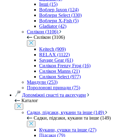
Інші (15)
Воблер Jaxon (124)
Воблери Select (330)
Воблери X-Fish (5)
Gladiator (42)
Силікон (3106)
Силікон (3106)
Keitech (909)
RELAX (1122)
Savage Gear (61)
Силікон Frenzy Frog (16)
Силікон Manns (21)
Силікон Select (977)
Мандули (253)
Поролонові принади (75)
Допоміжні снасті та аксесуари
Каталог
Садки, підсаки, кукани та інше (149)
Садки, підсаки, кукани та інше (149)
Кукани, сушки та інше (27)
Підсаки (79)