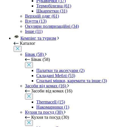
Рукавички (37)
Термобілизна (61)
Шкарпетки (31)
Верхній одяг (61)
Взуття (13)
Окуляри поляризаційні (34)
Інше (11)
Кемпінг та туризм
Каталог
Бівак (58)
Бівак (58)
Палатки та аксесуари (2)
Складані Меблі (53)
Спальні мішки, каремати та інше (3)
Засоби від комах (16)
Засоби від комах (16)
Thermacell (15)
Накомарники (1)
Кухня та посуд (30)
Кухня та посуд (30)