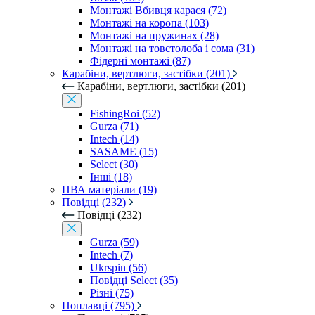
Монтажі Вбивця карася (72)
Монтажі на коропа (103)
Монтажі на пружинах (28)
Монтажі на товстолоба і сома (31)
Фідерні монтажі (87)
Карабіни, вертлюги, застібки (201)
Карабіни, вертлюги, застібки (201)
FishingRoi (52)
Gurza (71)
Intech (14)
SASAME (15)
Select (30)
Інші (18)
ПВА матеріали (19)
Повідці (232)
Повідці (232)
Gurza (59)
Intech (7)
Ukrspin (56)
Повідці Select (35)
Різні (75)
Поплавці (795)