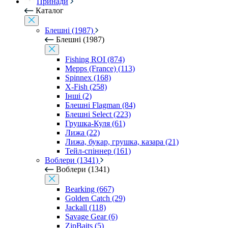
Принади
Каталог
Блешні (1987)
Блешні (1987)
Fishing ROI (874)
Mepps (France) (113)
Spinnex (168)
X-Fish (258)
Інші (2)
Блешні Flagman (84)
Блешні Select (223)
Грушка-Куля (61)
Лижа (22)
Лижа, букар, грушка, казара (21)
Тейл-спіннер (161)
Воблери (1341)
Воблери (1341)
Bearking (667)
Golden Catch (29)
Jackall (118)
Savage Gear (6)
ZipBaits (5)