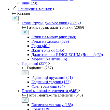
Інше (23)
Оснащення, монтаж
Каталог
Гачки, грузи, джиг-голівки (2089)
Гачки, грузи, джиг-голівки (2089)
Гачки на мирну рибу (968)
Гачки на хижака (529)
Грузи (401)
Джиг-голівки (145)
Джиг-голівки JUNGLEGUM (Японія) (30)
Мормишка літня (16)
Годівниці (257)
Годівниці (257)
Годівниці пружинні (51)
Годівниці фідерні (122)
Флет-годівниці (84)
Готові монтажі та елементи (648)
Готові монтажі та елементи (648)
Елементи монтажу (188)
Козак (139)