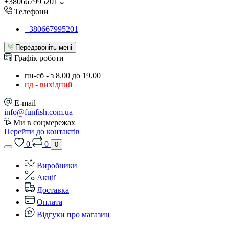
+380667995201
Телефони
+380667995201
Передзвоніть мені
Графік роботи
пн-сб - з 8.00 до 19.00
нд - вихідний
E-mail
info@funfish.com.ua
Ми в соцмережах
Перейти до контактів
0
0
0
Виробники
Акції
Доставка
Оплата
Відгуки про магазин