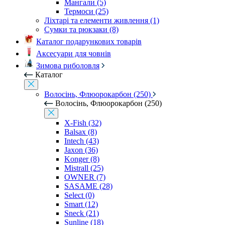
Мангали (5)
Термоси (25)
Ліхтарі та елементи живлення (1)
Сумки та рюкзаки (8)
Каталог подарункових товарів
Аксесуари для човнів
Зимова риболовля
Каталог
Волосінь, Флюорокарбон (250)
Волосінь, Флюорокарбон (250)
X-Fish (32)
Balsax (8)
Intech (43)
Jaxon (36)
Konger (8)
Mistrall (25)
OWNER (7)
SASAME (28)
Select (0)
Smart (12)
Sneck (21)
Sunline (18)