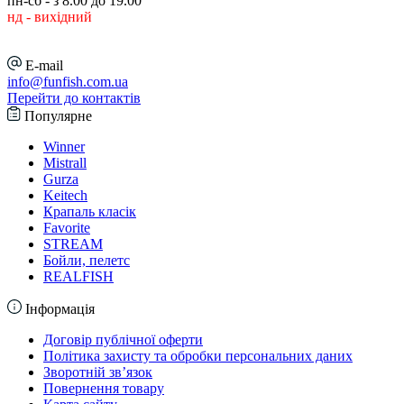
пн-сб - з 8.00 до 19.00
нд - вихідний
E-mail
info@funfish.com.ua
Перейти до контактів
Популярне
Winner
Mistrall
Gurza
Keitech
Крапаль класік
Favorite
STREAM
Бойли, пелетс
REALFISH
Інформація
Договір публічної оферти
Політика захисту та обробки персональних даних
Зворотній зв’язок
Повернення товару