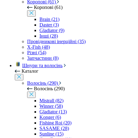
Коропові (61)
Коропові (61)
Brain (21)
Daster (3)
Gladiator (9)
Інші (28)
Провідникові інерційні (35)
X-Fish (48)
Різні (54)
Запчастини (8)
Шнури та волосінь
Каталог
Волосінь (290)
Волосінь (290)
Mistrall (82)
Winner (58)
Gladiator (13)
Konger (6)
Fishing Roi (20)
SASAME (28)
Sunline (15)