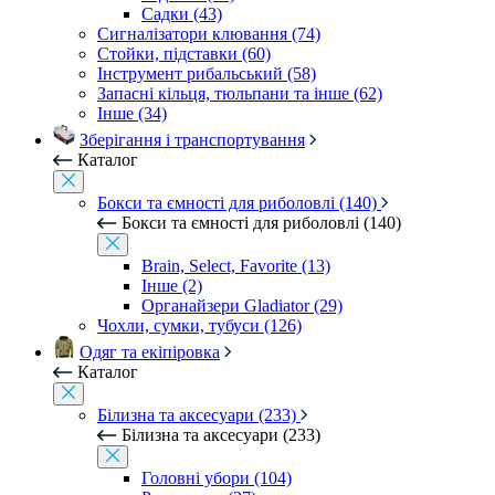
Садки (43)
Сигналізатори клювання (74)
Стойки, підставки (60)
Інструмент рибальський (58)
Запасні кільця, тюльпани та інше (62)
Інше (34)
Зберігання і транспортування
Каталог
Бокси та ємності для риболовлі (140)
Бокси та ємності для риболовлі (140)
Brain, Select, Favorite (13)
Інше (2)
Органайзери Gladiator (29)
Чохли, сумки, тубуси (126)
Одяг та екіпіровка
Каталог
Білизна та аксесуари (233)
Білизна та аксесуари (233)
Головні убори (104)