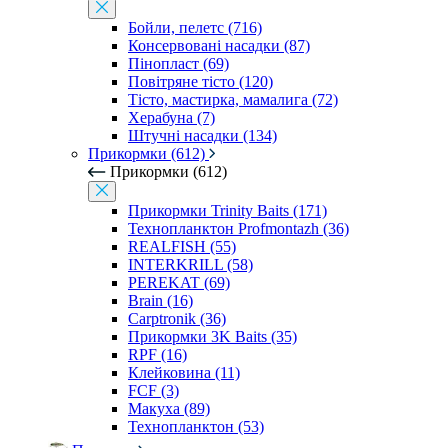
Бойли, пелетс (716)
Консервовані насадки (87)
Пінопласт (69)
Повітряне тісто (120)
Тісто, мастирка, мамалига (72)
Херабуна (7)
Штучні насадки (134)
Прикормки (612)
Прикормки (612)
Прикормки Trinity Baits (171)
Технопланктон Profmontazh (36)
REALFISH (55)
INTERKRILL (58)
PEREKAT (69)
Brain (16)
Carptronik (36)
Прикормки 3K Baits (35)
RPF (16)
Клейковина (11)
FCF (3)
Макуха (89)
Технопланктон (53)