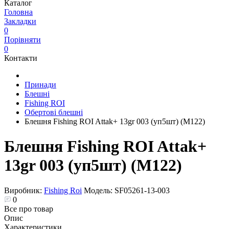
Каталог
Головна
Закладки
0
Порівняти
0
Контакти
Принади
Блешні
Fishing ROI
Обертові блешні
Блешня Fishing ROI Attak+ 13gr 003 (уп5шт) (M122)
Блешня Fishing ROI Attak+
13gr 003 (уп5шт) (M122)
Виробник:
Fishing Roi
Модель:
SF05261-13-003
0
Все про товар
Опис
Характеристики