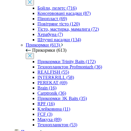
Бойли, пелетс (716)
Консервовані насадки (87)
Пінопласт (69)
Повітряне тісто (120)
Тісто, мастирка, мамалига (72)
Херабуна (7)
Штучні насадки (134)
Прикормки (613)
Прикормки (613)
Прикормки Trinity Baits (172)
Технопланктон Profmontazh (36)
REALFISH (55)
INTERKRILL (58)
PEREKAT (69)
Brain (16)
Carptronik (36)
Прикормки 3K Baits (35)
RPF (16)
Клейковина (11)
FCF (3)
Макуха (89)
Технопланктон (53)