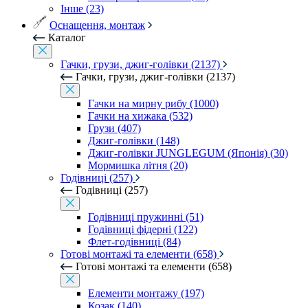
Інше (23)
Оснащення, монтаж
Каталог
Гачки, грузи, джиг-голівки (2137)
Гачки, грузи, джиг-голівки (2137)
Гачки на мирну рибу (1000)
Гачки на хижака (532)
Грузи (407)
Джиг-голівки (148)
Джиг-голівки JUNGLEGUM (Японія) (30)
Мормишка літня (20)
Годівниці (257)
Годівниці (257)
Годівниці пружинні (51)
Годівниці фідерні (122)
Флет-годівниці (84)
Готові монтажі та елементи (658)
Готові монтажі та елементи (658)
Елементи монтажу (197)
Козак (140)