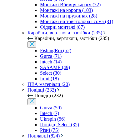
Монтажі Вбивця карася (72)
Монтажі на коропа (103)
Монтажі на пружинах (28)
Монтажі на товстолоба і сома (31)
Фідерні монтажі (87)
Карабіни, вертлюги, застібки (235)
Карабіни, вертлюги, застібки (235)
FishingRoi (52)
Gurza (71)
Intech (14)
SASAME (49)
Select (30)
Інші (18)
ПВА матеріали (20)
Повідці (232)
Повідці (232)
Gurza (59)
Intech (7)
Ukrspin (56)
Повідці Select (35)
Різні (75)
Поплавці (824)