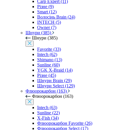
Carp Expert (11)
Різне (9)
Smart (12)
Волосінь Brain (24)
INTECH (5)
Owner (7)
Шнури (385)
Шнури (385)
Favorite (33)
Intech (62)
Shimano (13)
Sunline (60)
YGK X-Braid (14)
Різне (45)
Шнури Brain (29)
Шнури Select (129)
Флюорокарбон (163)
Флюорокарбон (163)
Intech (63)
Sunline (22)
X-Fish (34)
Флюорокарбон Favorite (26)
Флюорокарбон Select (17)