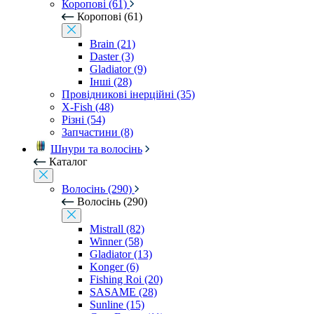
Коропові (61)
Коропові (61)
Brain (21)
Daster (3)
Gladiator (9)
Інші (28)
Провідникові інерційні (35)
X-Fish (48)
Різні (54)
Запчастини (8)
Шнури та волосінь
Каталог
Волосінь (290)
Волосінь (290)
Mistrall (82)
Winner (58)
Gladiator (13)
Konger (6)
Fishing Roi (20)
SASAME (28)
Sunline (15)