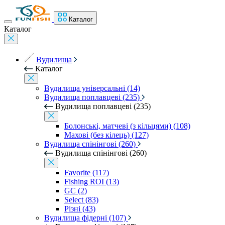
Каталог
Каталог
Вудилища
Каталог
Вудилища універсальні (14)
Вудилища поплавцеві (235)
Вудилища поплавцеві (235)
Болонські, матчеві (з кільцями) (108)
Махові (без кілець) (127)
Вудилища спінінгові (260)
Вудилища спінінгові (260)
Favorite (117)
Fishing ROI (13)
GC (2)
Select (83)
Різні (43)
Вудилища фідерні (107)