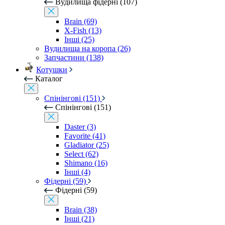
Вудилища фідерні (107)
Brain (69)
X-Fish (13)
Інші (25)
Вудилища на коропа (26)
Запчастини (138)
Котушки
Каталог
Спінінгові (151)
Спінінгові (151)
Daster (3)
Favorite (41)
Gladiator (25)
Select (62)
Shimano (16)
Інші (4)
Фідерні (59)
Фідерні (59)
Brain (38)
Інші (21)