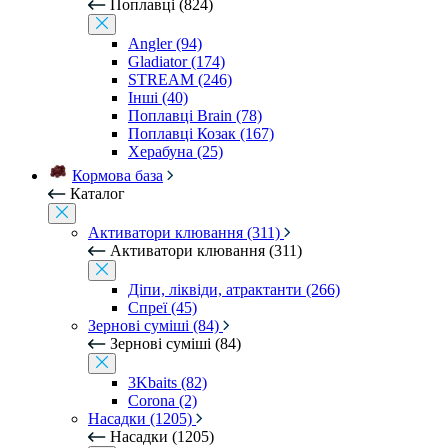
Поплавці (824)
Angler (94)
Gladiator (174)
STREAM (246)
Інші (40)
Поплавці Brain (78)
Поплавці Козак (167)
Херабуна (25)
Кормова база
Каталог
Активатори клювання (311)
Активатори клювання (311)
Діпи, ліквіди, атрактанти (266)
Спреї (45)
Зернові суміші (84)
Зернові суміші (84)
3Kbaits (82)
Corona (2)
Насадки (1205)
Насадки (1205)