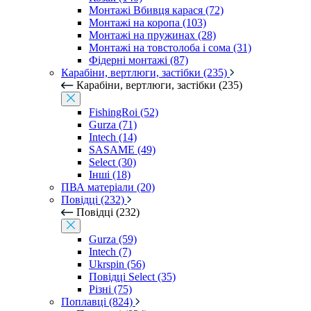
Монтажі Вбивця карася (72)
Монтажі на коропа (103)
Монтажі на пружинах (28)
Монтажі на товстолоба і сома (31)
Фідерні монтажі (87)
Карабіни, вертлюги, застібки (235)
Карабіни, вертлюги, застібки (235)
FishingRoi (52)
Gurza (71)
Intech (14)
SASAME (49)
Select (30)
Інші (18)
ПВА матеріали (20)
Повідці (232)
Повідці (232)
Gurza (59)
Intech (7)
Ukrspin (56)
Повідці Select (35)
Різні (75)
Поплавці (824)