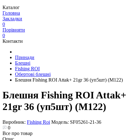
Каталог
Головна
Закладки
0
Порівняти
0
Контакти
Принади
Блешні
Fishing ROI
Обертові блешні
Блешня Fishing ROI Attak+ 21gr 36 (уп5шт) (M122)
Блешня Fishing ROI Attak+
21gr 36 (уп5шт) (M122)
Виробник:
Fishing Roi
Модель:
SF05261-21-36
0
Все про товар
Опис