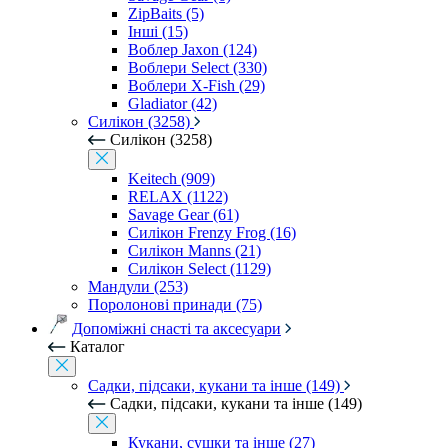
ZipBaits (5)
Інші (15)
Воблер Jaxon (124)
Воблери Select (330)
Воблери X-Fish (29)
Gladiator (42)
Силікон (3258)
Силікон (3258)
Keitech (909)
RELAX (1122)
Savage Gear (61)
Силікон Frenzy Frog (16)
Силікон Manns (21)
Силікон Select (1129)
Мандули (253)
Поролонові принади (75)
Допоміжні снасті та аксесуари
Каталог
Садки, підсаки, кукани та інше (149)
Садки, підсаки, кукани та інше (149)
Кукани, сушки та інше (27)