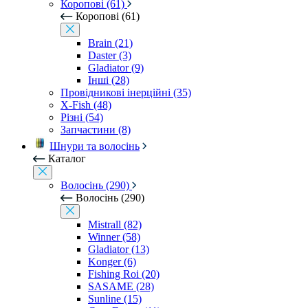
Коропові (61)
Коропові (61)
Brain (21)
Daster (3)
Gladiator (9)
Інші (28)
Провідникові інерційні (35)
X-Fish (48)
Різні (54)
Запчастини (8)
Шнури та волосінь
Каталог
Волосінь (290)
Волосінь (290)
Mistrall (82)
Winner (58)
Gladiator (13)
Konger (6)
Fishing Roi (20)
SASAME (28)
Sunline (15)