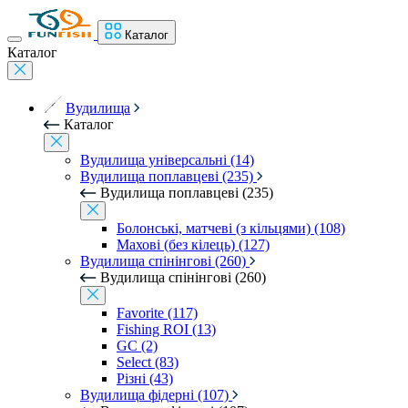
Каталог
Каталог
Вудилища
Каталог
Вудилища універсальні (14)
Вудилища поплавцеві (235)
Вудилища поплавцеві (235)
Болонські, матчеві (з кільцями) (108)
Махові (без кілець) (127)
Вудилища спінінгові (260)
Вудилища спінінгові (260)
Favorite (117)
Fishing ROI (13)
GC (2)
Select (83)
Різні (43)
Вудилища фідерні (107)