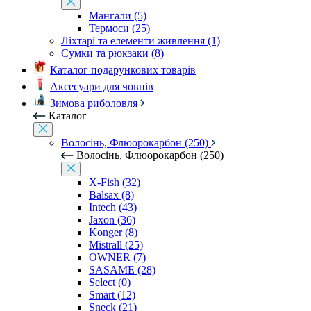
Мангали (5)
Термоси (25)
Ліхтарі та елементи живлення (1)
Сумки та рюкзаки (8)
Каталог подарункових товарів
Аксесуари для човнів
Зимова риболовля
Каталог
Волосінь, Флюорокарбон (250)
Волосінь, Флюорокарбон (250)
X-Fish (32)
Balsax (8)
Intech (43)
Jaxon (36)
Konger (8)
Mistrall (25)
OWNER (7)
SASAME (28)
Select (0)
Smart (12)
Sneck (21)