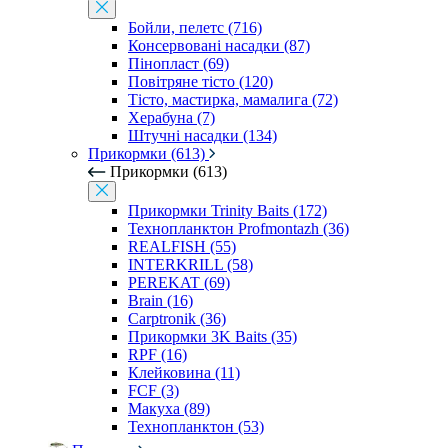
Бойли, пелетс (716)
Консервовані насадки (87)
Пінопласт (69)
Повітряне тісто (120)
Тісто, мастирка, мамалига (72)
Херабуна (7)
Штучні насадки (134)
Прикормки (613)
Прикормки (613)
Прикормки Trinity Baits (172)
Технопланктон Profmontazh (36)
REALFISH (55)
INTERKRILL (58)
PEREKAT (69)
Brain (16)
Carptronik (36)
Прикормки 3K Baits (35)
RPF (16)
Клейковина (11)
FCF (3)
Макуха (89)
Технопланктон (53)