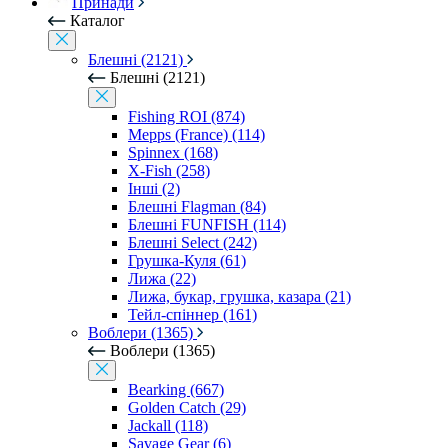
Принади
Каталог
Блешні (2121)
Блешні (2121)
Fishing ROI (874)
Mepps (France) (114)
Spinnex (168)
X-Fish (258)
Інші (2)
Блешні Flagman (84)
Блешні FUNFISH (114)
Блешні Select (242)
Грушка-Куля (61)
Лижа (22)
Лижа, букар, грушка, казара (21)
Тейл-спіннер (161)
Воблери (1365)
Воблери (1365)
Bearking (667)
Golden Catch (29)
Jackall (118)
Savage Gear (6)