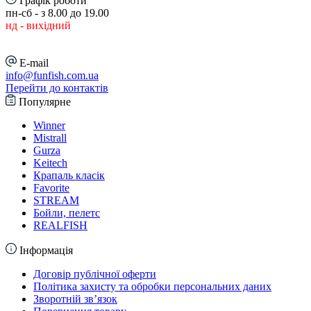
Графік роботи
пн-сб - з 8.00 до 19.00
нд - вихідний
E-mail
info@funfish.com.ua
Перейти до контактів
Популярне
Winner
Mistrall
Gurza
Keitech
Крапаль класік
Favorite
STREAM
Бойли, пелетс
REALFISH
Інформація
Договір публічної оферти
Політика захисту та обробки персональних даних
Зворотній зв’язок