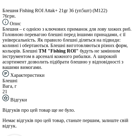
Блешня Fishing ROI Attak+ 21gr 36 (уп5шт) (M122)
76грн.
Опис
Блешня – є однією з ключових приманок для лову хижих риб.
Головною перевагою блешні перед іншими принадами, є її
універсальність. Як правило блешні діляться на підвиди:
коливні і обертаються. Блешні виготовляються різних форм,
кольорів. Блешні
TM "Fishing ROI"
будуть не замінним
інструментом в арсеналі кожного рибалки. А широкий
асортимент дозволить підібрати блешню у відповідності з
вашими вимогами.
Характеристики
Блешні
Вага, г
21
Відгуки
Відгуків про цей товар ще не було.
Немає відгуків про цей товар, станьте першим, залиште свій
відгук.