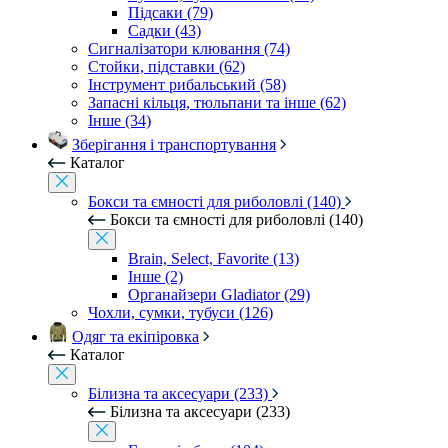
Підсаки (79)
Садки (43)
Сигналізатори клювання (74)
Стойки, підставки (62)
Інструмент рибальський (58)
Запасні кільця, тюльпани та інше (62)
Інше (34)
Зберігання і транспортування
Каталог
Бокси та ємності для риболовлі (140)
Бокси та ємності для риболовлі (140)
Brain, Select, Favorite (13)
Інше (2)
Органайзери Gladiator (29)
Чохли, сумки, тубуси (126)
Одяг та екіпіровка
Каталог
Білизна та аксесуари (233)
Білизна та аксесуари (233)