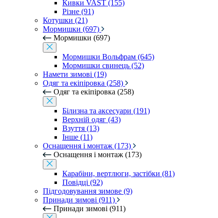
Кивки VAST (155)
Різне (91)
Котушки (21)
Мормишки (697)
Мормишки (697)
Мормишки Вольфрам (645)
Мормишки свинець (52)
Намети зимові (19)
Одяг та екіпіровка (258)
Одяг та екіпіровка (258)
Білизна та аксесуари (191)
Верхній одяг (43)
Взуття (13)
Інше (11)
Оснащення і монтаж (173)
Оснащення і монтаж (173)
Карабіни, вертлюги, застібки (81)
Повідці (92)
Підгодовування зимове (9)
Принади зимові (911)
Принади зимові (911)