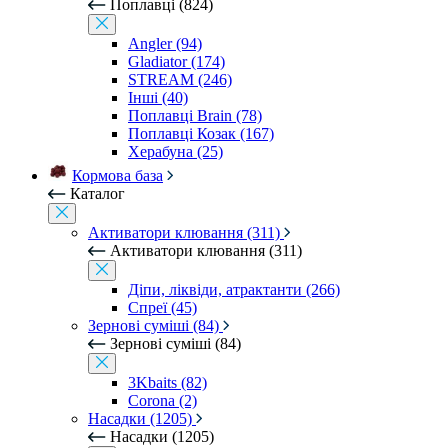
Поплавці (824)
Angler (94)
Gladiator (174)
STREAM (246)
Інші (40)
Поплавці Brain (78)
Поплавці Козак (167)
Херабуна (25)
Кормова база
Каталог
Активатори клювання (311)
Активатори клювання (311)
Діпи, ліквіди, атрактанти (266)
Спреї (45)
Зернові суміші (84)
Зернові суміші (84)
3Kbaits (82)
Corona (2)
Насадки (1205)
Насадки (1205)