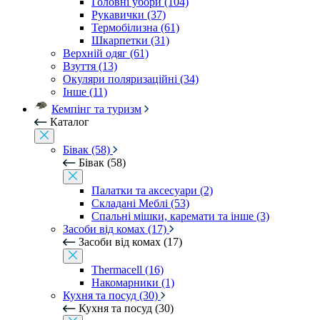
Головні убори (104)
Рукавички (37)
Термобілизна (61)
Шкарпетки (31)
Верхній одяг (61)
Взуття (13)
Окуляри поляризаційні (34)
Інше (11)
Кемпінг та туризм
Каталог
Бівак (58)
Бівак (58)
Палатки та аксесуари (2)
Складані Меблі (53)
Спальні мішки, каремати та інше (3)
Засоби від комах (17)
Засоби від комах (17)
Thermacell (16)
Накомарники (1)
Кухня та посуд (30)
Кухня та посуд (30)