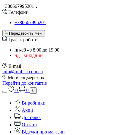
+380667995201
Телефони
+380667995201
Передзвоніть мені
Графік роботи
пн-сб - з 8.00 до 19.00
нд - вихідний
E-mail
info@funfish.com.ua
Ми в соцмережах
Перейти до контактів
0
0
0
Виробники
Акції
Доставка
Оплата
Відгуки про магазин