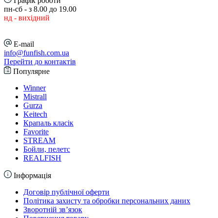
Графік роботи
пн-сб - з 8.00 до 19.00
нд - вихідний
E-mail
info@funfish.com.ua
Перейти до контактів
Популярне
Winner
Mistrall
Gurza
Keitech
Крапаль класік
Favorite
STREAM
Бойли, пелетс
REALFISH
Інформація
Договір публічної оферти
Політика захисту та обробки персональних даних
Зворотній зв’язок