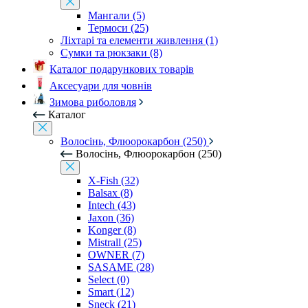
Мангали (5)
Термоси (25)
Ліхтарі та елементи живлення (1)
Сумки та рюкзаки (8)
Каталог подарункових товарів
Аксесуари для човнів
Зимова риболовля
Каталог
Волосінь, Флюорокарбон (250)
Волосінь, Флюорокарбон (250)
X-Fish (32)
Balsax (8)
Intech (43)
Jaxon (36)
Konger (8)
Mistrall (25)
OWNER (7)
SASAME (28)
Select (0)
Smart (12)
Sneck (21)