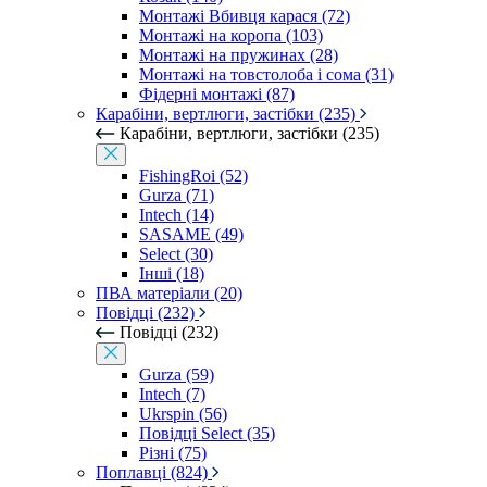
Монтажі Вбивця карася (72)
Монтажі на коропа (103)
Монтажі на пружинах (28)
Монтажі на товстолоба і сома (31)
Фідерні монтажі (87)
Карабіни, вертлюги, застібки (235)
Карабіни, вертлюги, застібки (235)
FishingRoi (52)
Gurza (71)
Intech (14)
SASAME (49)
Select (30)
Інші (18)
ПВА матеріали (20)
Повідці (232)
Повідці (232)
Gurza (59)
Intech (7)
Ukrspin (56)
Повідці Select (35)
Різні (75)
Поплавці (824)