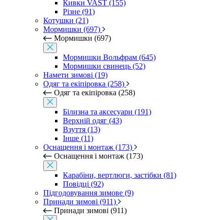
Кивки VAST (155)
Різне (91)
Котушки (21)
Мормишки (697)
Мормишки (697)
Мормишки Вольфрам (645)
Мормишки свинець (52)
Намети зимові (19)
Одяг та екіпіровка (258)
Одяг та екіпіровка (258)
Білизна та аксесуари (191)
Верхній одяг (43)
Взуття (13)
Інше (11)
Оснащення і монтаж (173)
Оснащення і монтаж (173)
Карабіни, вертлюги, застібки (81)
Повідці (92)
Підгодовування зимове (9)
Принади зимові (911)
Принади зимові (911)