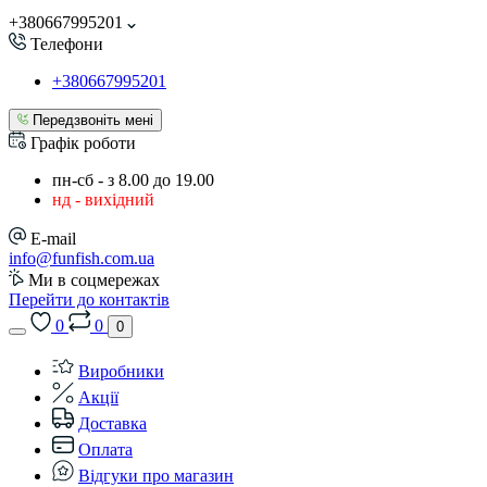
+380667995201
Телефони
+380667995201
Передзвоніть мені
Графік роботи
пн-сб - з 8.00 до 19.00
нд - вихідний
E-mail
info@funfish.com.ua
Ми в соцмережах
Перейти до контактів
0
0
0
Виробники
Акції
Доставка
Оплата
Відгуки про магазин