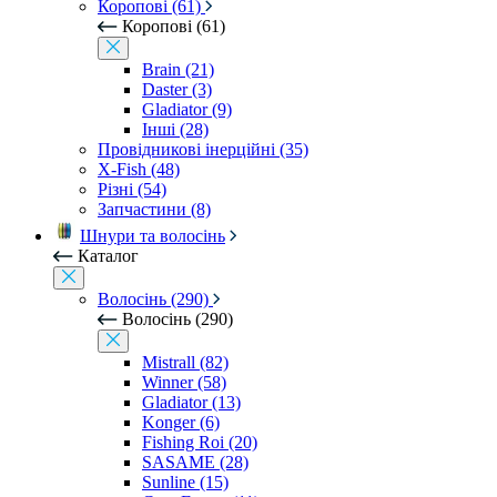
Коропові (61)
Коропові (61)
Brain (21)
Daster (3)
Gladiator (9)
Інші (28)
Провідникові інерційні (35)
X-Fish (48)
Різні (54)
Запчастини (8)
Шнури та волосінь
Каталог
Волосінь (290)
Волосінь (290)
Mistrall (82)
Winner (58)
Gladiator (13)
Konger (6)
Fishing Roi (20)
SASAME (28)
Sunline (15)