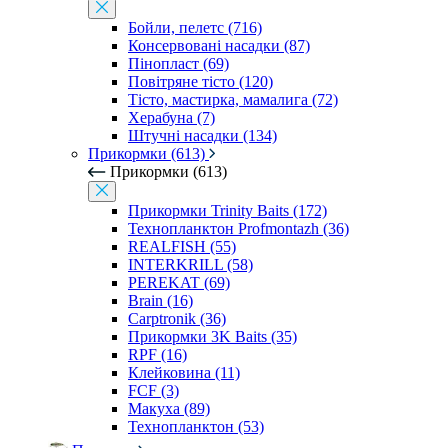
Бойли, пелетс (716)
Консервовані насадки (87)
Пінопласт (69)
Повітряне тісто (120)
Тісто, мастирка, мамалига (72)
Херабуна (7)
Штучні насадки (134)
Прикормки (613)
Прикормки (613)
Прикормки Trinity Baits (172)
Технопланктон Profmontazh (36)
REALFISH (55)
INTERKRILL (58)
PEREKAT (69)
Brain (16)
Carptronik (36)
Прикормки 3K Baits (35)
RPF (16)
Клейковина (11)
FCF (3)
Макуха (89)
Технопланктон (53)