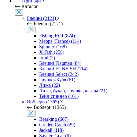
Принади
Каталог
Блешні (2121)
Блешні (2121)
Fishing ROI (874)
Mepps (France) (114)
Spinnex (168)
X-Fish (258)
Інші (2)
Блешні Flagman (84)
Блешні FUNFISH (114)
Блешні Select (242)
Грушка-Куля (61)
Лижа (22)
Лижа, букар, грушка, казара (21)
Тейл-спіннер (161)
Воблери (1365)
Воблери (1365)
Bearking (667)
Golden Catch (29)
Jackall (118)
Savage Gear (6)