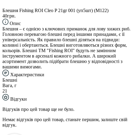
Блешня Fishing ROI Cleo P 21gr 001 (уп5шт) (M122)
40грн.
Опис
Блешня – є однією з ключових приманок для лову хижих риб.
Головною перевагою блешні перед іншими принадами, є її
універсальність. Як правило блешні діляться на підвиди:
коливні і обертаються. Блешні виготовляються різних форм,
кольорів. Блешні TM "Fishing ROI" будуть не замінним
інструментом в арсеналі кожного рибалки. А широкий
асортимент дозволить підібрати блешню у відповідності з
вашими вимогами.
Характеристики
Блешні
Вага, г
21
Відгуки
Відгуків про цей товар ще не було.
Немає відгуків про цей товар, станьте першим, залиште свій
відгук.