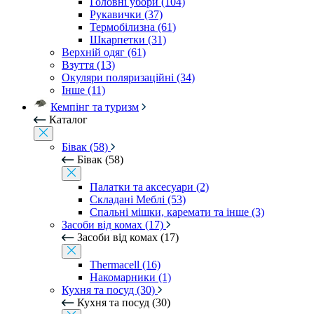
Головні убори (104)
Рукавички (37)
Термобілизна (61)
Шкарпетки (31)
Верхній одяг (61)
Взуття (13)
Окуляри поляризаційні (34)
Інше (11)
Кемпінг та туризм
Каталог
Бівак (58)
Бівак (58)
Палатки та аксесуари (2)
Складані Меблі (53)
Спальні мішки, каремати та інше (3)
Засоби від комах (17)
Засоби від комах (17)
Thermacell (16)
Накомарники (1)
Кухня та посуд (30)
Кухня та посуд (30)