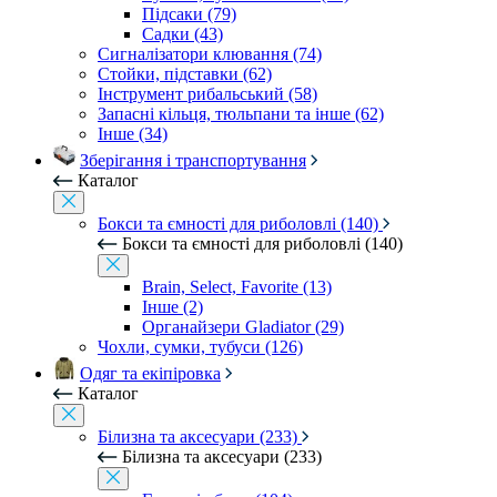
Підсаки (79)
Садки (43)
Сигналізатори клювання (74)
Стойки, підставки (62)
Інструмент рибальський (58)
Запасні кільця, тюльпани та інше (62)
Інше (34)
Зберігання і транспортування
Каталог
Бокси та ємності для риболовлі (140)
Бокси та ємності для риболовлі (140)
Brain, Select, Favorite (13)
Інше (2)
Органайзери Gladiator (29)
Чохли, сумки, тубуси (126)
Одяг та екіпіровка
Каталог
Білизна та аксесуари (233)
Білизна та аксесуари (233)