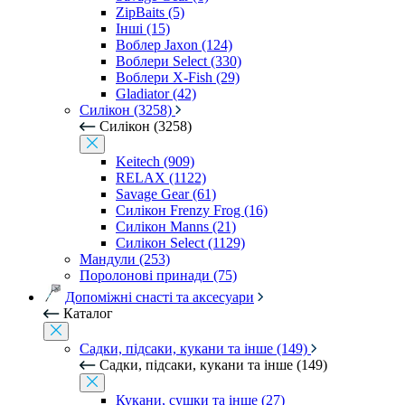
ZipBaits (5)
Інші (15)
Воблер Jaxon (124)
Воблери Select (330)
Воблери X-Fish (29)
Gladiator (42)
Силікон (3258)
Силікон (3258)
Keitech (909)
RELAX (1122)
Savage Gear (61)
Силікон Frenzy Frog (16)
Силікон Manns (21)
Силікон Select (1129)
Мандули (253)
Поролонові принади (75)
Допоміжні снасті та аксесуари
Каталог
Садки, підсаки, кукани та інше (149)
Садки, підсаки, кукани та інше (149)
Кукани, сушки та інше (27)