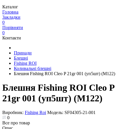
Каталог
Головна
Закладки
0
Порівняти
0
Контакти
Принади
Блешні
Fishing ROI
Коливальні блешні
Блешня Fishing ROI Cleo P 21gr 001 (уп5шт) (M122)
Блешня Fishing ROI Cleo P
21gr 001 (уп5шт) (M122)
Виробник:
Fishing Roi
Модель:
SF04305-21-001
0
Все про товар
Опис