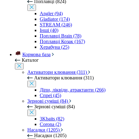
Поплавці (824)
Angler (94)
Gladiator (174)
STREAM (246)
Інші (40)
Поплавці Brain (78)
Поплавці Козак (167)
Херабуна (25)
Кормова база
Каталог
Активатори клювання (311)
Активатори клювання (311)
Діпи, ліквіди, атрактанти (266)
Спреї (45)
Зернові суміші (84)
Зернові суміші (84)
3Kbaits (82)
Corona (2)
Насадки (1205)
Насадки (1205)