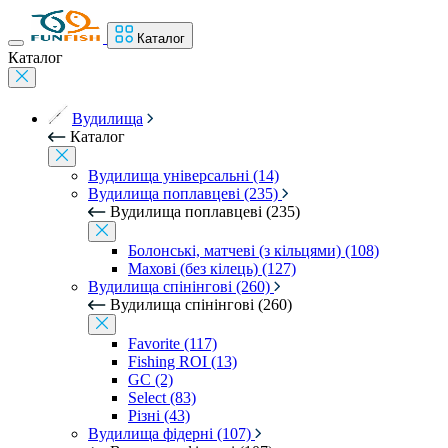
Каталог
Каталог
Вудилища
Каталог
Вудилища універсальні (14)
Вудилища поплавцеві (235)
Вудилища поплавцеві (235)
Болонські, матчеві (з кільцями) (108)
Махові (без кілець) (127)
Вудилища спінінгові (260)
Вудилища спінінгові (260)
Favorite (117)
Fishing ROI (13)
GC (2)
Select (83)
Різні (43)
Вудилища фідерні (107)