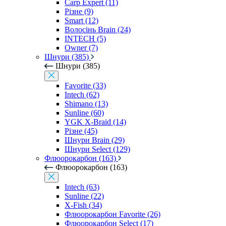
Carp Expert (11)
Різне (9)
Smart (12)
Волосінь Brain (24)
INTECH (5)
Owner (7)
Шнури (385)
Шнури (385)
Favorite (33)
Intech (62)
Shimano (13)
Sunline (60)
YGK X-Braid (14)
Різне (45)
Шнури Brain (29)
Шнури Select (129)
Флюорокарбон (163)
Флюорокарбон (163)
Intech (63)
Sunline (22)
X-Fish (34)
Флюорокарбон Favorite (26)
Флюорокарбон Select (17)