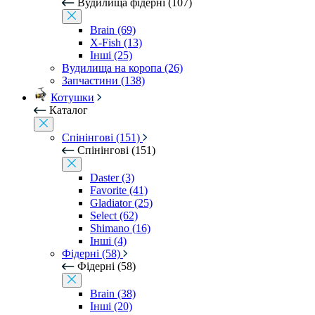
Вудилища фідерні (107)
Brain (69)
X-Fish (13)
Інші (25)
Вудилища на коропа (26)
Запчастини (138)
Котушки
Каталог
Спінінгові (151)
Спінінгові (151)
Daster (3)
Favorite (41)
Gladiator (25)
Select (62)
Shimano (16)
Інші (4)
Фідерні (58)
Фідерні (58)
Brain (38)
Інші (20)