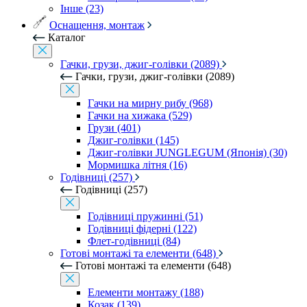
Інше (23)
Оснащення, монтаж
Каталог
Гачки, грузи, джиг-голівки (2089)
Гачки, грузи, джиг-голівки (2089)
Гачки на мирну рибу (968)
Гачки на хижака (529)
Грузи (401)
Джиг-голівки (145)
Джиг-голівки JUNGLEGUM (Японія) (30)
Мормишка літня (16)
Годівниці (257)
Годівниці (257)
Годівниці пружинні (51)
Годівниці фідерні (122)
Флет-годівниці (84)
Готові монтажі та елементи (648)
Готові монтажі та елементи (648)
Елементи монтажу (188)
Козак (139)