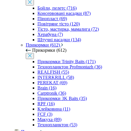
Бойли, пелетс (716)
Консервовані насадки (87)
Пінопласт (69)
Повітряне тісто (120)
Тісто, мастирка, мамалига (72)
Херабуна (7)
Штучні насадки (134)
Прикормки (612)
Прикормки (612)
Прикормки Trinity Baits (171)
Технопланктон Profmontazh (36)
REALFISH (55)
INTERKRILL (58)
PEREKAT (69)
Brain (16)
Carptronik (36)
Прикормки 3K Baits (35)
RPF (16)
Клейковина (11)
FCF (3)
Макуха (89)
Технопланктон (53)