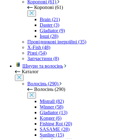
Коропові (61)
Коропові (61)
Brain (21)
Daster (3)
Gladiator (9)
Інші (28)
Провідникові інерційні (35)
X-Fish (48)
Різні (54)
Запчастини (8)
Шнури та волосінь
Каталог
Волосінь (290)
Волосінь (290)
Mistrall (82)
Winner (58)
Gladiator (13)
Konger (6)
Fishing Roi (20)
SASAME (28)
Sunline (15)