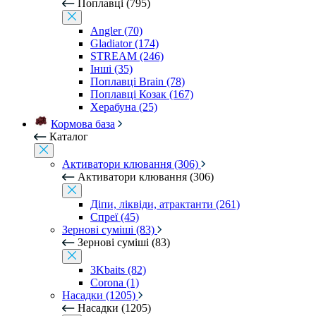
Поплавці (795)
Angler (70)
Gladiator (174)
STREAM (246)
Інші (35)
Поплавці Brain (78)
Поплавці Козак (167)
Херабуна (25)
Кормова база
Каталог
Активатори клювання (306)
Активатори клювання (306)
Діпи, ліквіди, атрактанти (261)
Спреї (45)
Зернові суміші (83)
Зернові суміші (83)
3Kbaits (82)
Corona (1)
Насадки (1205)
Насадки (1205)