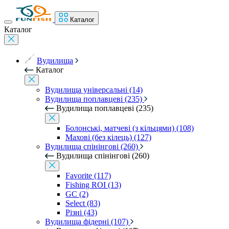
Каталог
Каталог
Вудилища
Каталог
Вудилища універсальні (14)
Вудилища поплавцеві (235)
Вудилища поплавцеві (235)
Болонські, матчеві (з кільцями) (108)
Махові (без кілець) (127)
Вудилища спінінгові (260)
Вудилища спінінгові (260)
Favorite (117)
Fishing ROI (13)
GC (2)
Select (83)
Різні (43)
Вудилища фідерні (107)