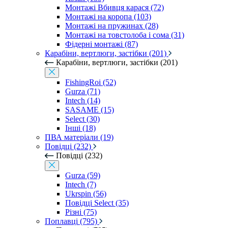
Монтажі Вбивця карася (72)
Монтажі на коропа (103)
Монтажі на пружинах (28)
Монтажі на товстолоба і сома (31)
Фідерні монтажі (87)
Карабіни, вертлюги, застібки (201)
Карабіни, вертлюги, застібки (201)
FishingRoi (52)
Gurza (71)
Intech (14)
SASAME (15)
Select (30)
Інші (18)
ПВА матеріали (19)
Повідці (232)
Повідці (232)
Gurza (59)
Intech (7)
Ukrspin (56)
Повідці Select (35)
Різні (75)
Поплавці (795)