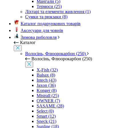
Мангали (5)
Термоси (25)
Ліхтарі та елементи живлення (1)
Сумки та рюкзаки (8)
Каталог подарункових товарів
Аксесуари для човнів
Зимова риболовля
Каталог
Волосінь, Флюорокарбон (250)
Волосінь, Флюорокарбон (250)
X-Fish (32)
Balsax (8)
Intech (43)
Jaxon (36)
Konger (8)
Mistrall (25)
OWNER (7)
SASAME (28)
Select (0)
Smart (12)
Sneck (21)
Sunline (18)