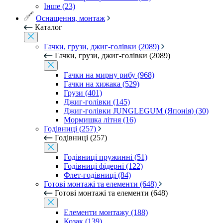
Інше (23)
Оснащення, монтаж
Каталог
Гачки, грузи, джиг-голівки (2089)
Гачки, грузи, джиг-голівки (2089)
Гачки на мирну рибу (968)
Гачки на хижака (529)
Грузи (401)
Джиг-голівки (145)
Джиг-голівки JUNGLEGUM (Японія) (30)
Мормишка літня (16)
Годівниці (257)
Годівниці (257)
Годівниці пружинні (51)
Годівниці фідерні (122)
Флет-годівниці (84)
Готові монтажі та елементи (648)
Готові монтажі та елементи (648)
Елементи монтажу (188)
Козак (139)