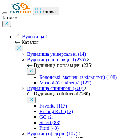
Каталог
Каталог
Вудилища
Каталог
Вудилища універсальні (14)
Вудилища поплавцеві (235)
Вудилища поплавцеві (235)
Болонські, матчеві (з кільцями) (108)
Махові (без кілець) (127)
Вудилища спінінгові (260)
Вудилища спінінгові (260)
Favorite (117)
Fishing ROI (13)
GC (2)
Select (83)
Різні (43)
Вудилища фідерні (107)