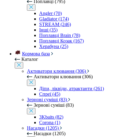
Поплавці (795)
Angler (70)
Gladiator (174)
STREAM (246)
Інші (35)
Поплавці Brain (78)
Поплавці Козак (167)
Херабуна (25)
Кормова база
Каталог
Активатори клювання (306)
Активатори клювання (306)
Діпи, ліквіди, атрактанти (261)
Спреї (45)
Зернові суміші (83)
Зернові суміші (83)
3Kbaits (82)
Corona (1)
Насадки (1205)
Насадки (1205)