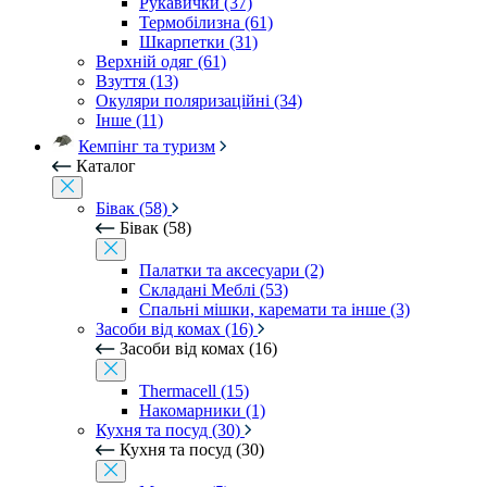
Рукавички (37)
Термобілизна (61)
Шкарпетки (31)
Верхній одяг (61)
Взуття (13)
Окуляри поляризаційні (34)
Інше (11)
Кемпінг та туризм
Каталог
Бівак (58)
Бівак (58)
Палатки та аксесуари (2)
Складані Меблі (53)
Спальні мішки, каремати та інше (3)
Засоби від комах (16)
Засоби від комах (16)
Thermacell (15)
Накомарники (1)
Кухня та посуд (30)
Кухня та посуд (30)