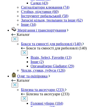
Садки (43)
Сигналізатори клювання (74)
Стойки, підставки (60)
Інструмент рибальський (58)
Запасні кільця, тюльпани та інше (62)
Інше (34)
Зберігання і транспортування
Каталог
Бокси та ємності для риболовлі (140)
Бокси та ємності для риболовлі (140)
Brain, Select, Favorite (13)
Інше (2)
Органайзери Gladiator (29)
Чохли, сумки, тубуси (126)
Одяг та екіпіровка
Каталог
Білизна та аксесуари (233)
Білизна та аксесуари (233)
Головні убори (104)