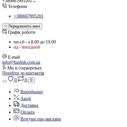
+380667995201
Телефони
+380667995201
Передзвоніть мені
Графік роботи
пн-сб - з 8.00 до 19.00
нд - вихідний
E-mail
info@funfish.com.ua
Ми в соцмережах
Перейти до контактів
0
0
0
Виробники
Акції
Доставка
Оплата
Відгуки про магазин