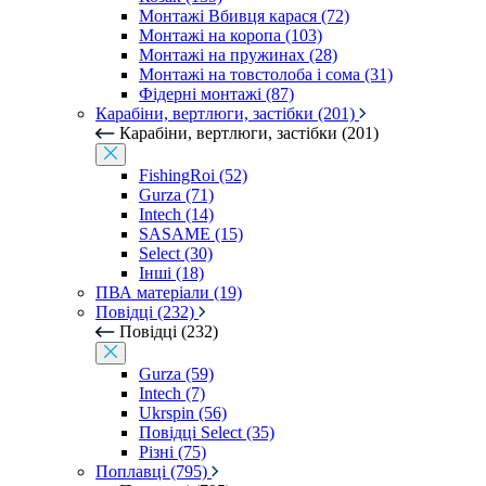
Монтажі Вбивця карася (72)
Монтажі на коропа (103)
Монтажі на пружинах (28)
Монтажі на товстолоба і сома (31)
Фідерні монтажі (87)
Карабіни, вертлюги, застібки (201)
Карабіни, вертлюги, застібки (201)
FishingRoi (52)
Gurza (71)
Intech (14)
SASAME (15)
Select (30)
Інші (18)
ПВА матеріали (19)
Повідці (232)
Повідці (232)
Gurza (59)
Intech (7)
Ukrspin (56)
Повідці Select (35)
Різні (75)
Поплавці (795)