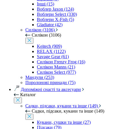
Інші (15)
Воблер Jaxon (124)
Воблери Select (330)
Воблери X-Fish (5)
Gladiator (42)
Силікон (3106)
Силікон (3106)
Keitech (909)
RELAX (1122)
Savage Gear (61)
Силікон Frenzy Frog (16)
Силікон Manns (21)
Силікон Select (977)
Мандули (253)
Поролонові принади (75)
Допоміжні снасті та аксесуари
Каталог
Садки, підсаки, кукани та інше (149)
Садки, підсаки, кукани та інше (149)
Кукани, сушки та інше (27)
Підсаки (79)