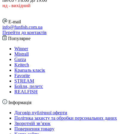
пн-сб - з 8.00 до 19.00
нд - вихідний
E-mail
info@funfish.com.ua
Перейти до контактів
Популярне
Winner
Mistrall
Gurza
Keitech
Крапаль класік
Favorite
STREAM
Бойли, пелетс
REALFISH
Інформація
Договір публічної оферти
Політика захисту та обробки персональних даних
Зворотній зв’язок
Повернення товару