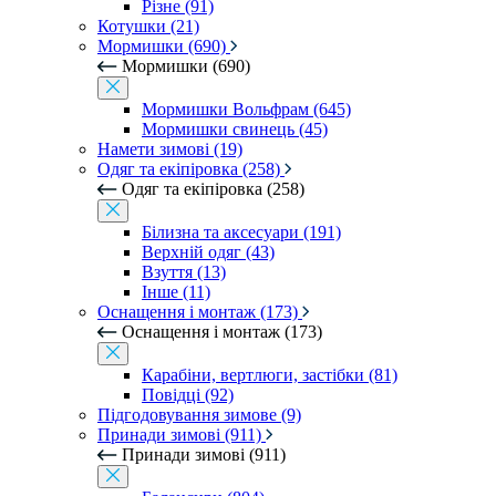
Різне (91)
Котушки (21)
Мормишки (690)
Мормишки (690)
Мормишки Вольфрам (645)
Мормишки свинець (45)
Намети зимові (19)
Одяг та екіпіровка (258)
Одяг та екіпіровка (258)
Білизна та аксесуари (191)
Верхній одяг (43)
Взуття (13)
Інше (11)
Оснащення і монтаж (173)
Оснащення і монтаж (173)
Карабіни, вертлюги, застібки (81)
Повідці (92)
Підгодовування зимове (9)
Принади зимові (911)
Принади зимові (911)