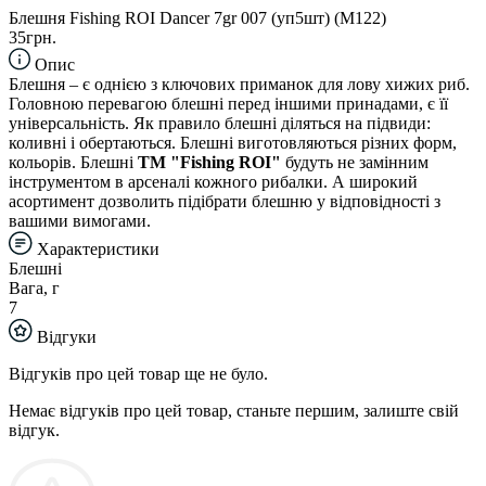
Блешня Fishing ROI Dancer 7gr 007 (уп5шт) (M122)
35грн.
Опис
Блешня – є однією з ключових приманок для лову хижих риб.
Головною перевагою блешні перед іншими принадами, є її
універсальність. Як правило блешні діляться на підвиди:
коливні і обертаються. Блешні виготовляються різних форм,
кольорів. Блешні
TM "Fishing ROI"
будуть не замінним
інструментом в арсеналі кожного рибалки. А широкий
асортимент дозволить підібрати блешню у відповідності з
вашими вимогами.
Характеристики
Блешні
Вага, г
7
Відгуки
Відгуків про цей товар ще не було.
Немає відгуків про цей товар, станьте першим, залиште свій
відгук.