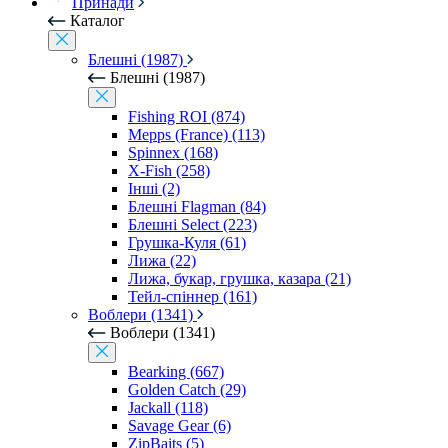
Принади
Каталог
Блешні (1987)
Блешні (1987)
Fishing ROI (874)
Mepps (France) (113)
Spinnex (168)
X-Fish (258)
Інші (2)
Блешні Flagman (84)
Блешні Select (223)
Грушка-Куля (61)
Лижа (22)
Лижа, букар, грушка, казара (21)
Тейл-спіннер (161)
Воблери (1341)
Воблери (1341)
Bearking (667)
Golden Catch (29)
Jackall (118)
Savage Gear (6)
ZipBaits (5)