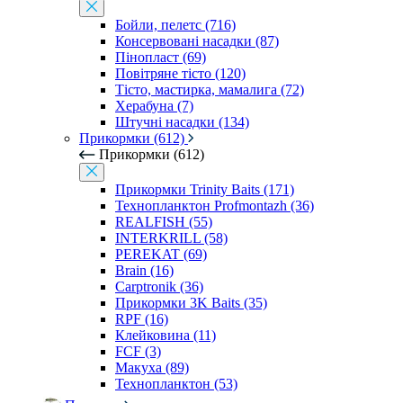
Бойли, пелетс (716)
Консервовані насадки (87)
Пінопласт (69)
Повітряне тісто (120)
Тісто, мастирка, мамалига (72)
Херабуна (7)
Штучні насадки (134)
Прикормки (612)
Прикормки (612)
Прикормки Trinity Baits (171)
Технопланктон Profmontazh (36)
REALFISH (55)
INTERKRILL (58)
PEREKAT (69)
Brain (16)
Carptronik (36)
Прикормки 3K Baits (35)
RPF (16)
Клейковина (11)
FCF (3)
Макуха (89)
Технопланктон (53)