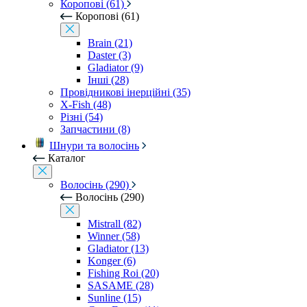
Коропові (61)
Коропові (61)
Brain (21)
Daster (3)
Gladiator (9)
Інші (28)
Провідникові інерційні (35)
X-Fish (48)
Різні (54)
Запчастини (8)
Шнури та волосінь
Каталог
Волосінь (290)
Волосінь (290)
Mistrall (82)
Winner (58)
Gladiator (13)
Konger (6)
Fishing Roi (20)
SASAME (28)
Sunline (15)