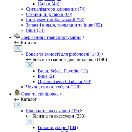
Садки (43)
Сигналізатори клювання (74)
Стойки, підставки (60)
Інструмент рибальський (58)
Запасні кільця, тюльпани та інше (62)
Інше (34)
Зберігання і транспортування
Каталог
Бокси та ємності для риболовлі (140)
Бокси та ємності для риболовлі (140)
Brain, Select, Favorite (13)
Інше (2)
Органайзери Gladiator (29)
Чохли, сумки, тубуси (126)
Одяг та екіпіровка
Каталог
Білизна та аксесуари (233)
Білизна та аксесуари (233)
Головні убори (104)