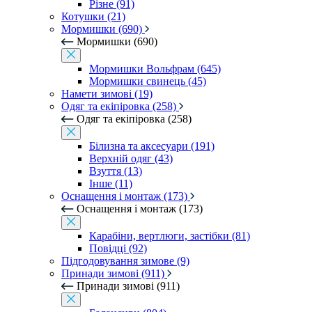
Різне (91)
Котушки (21)
Мормишки (690)
Мормишки (690)
Мормишки Вольфрам (645)
Мормишки свинець (45)
Намети зимові (19)
Одяг та екіпіровка (258)
Одяг та екіпіровка (258)
Білизна та аксесуари (191)
Верхній одяг (43)
Взуття (13)
Інше (11)
Оснащення і монтаж (173)
Оснащення і монтаж (173)
Карабіни, вертлюги, застібки (81)
Повідці (92)
Підгодовування зимове (9)
Принади зимові (911)
Принади зимові (911)