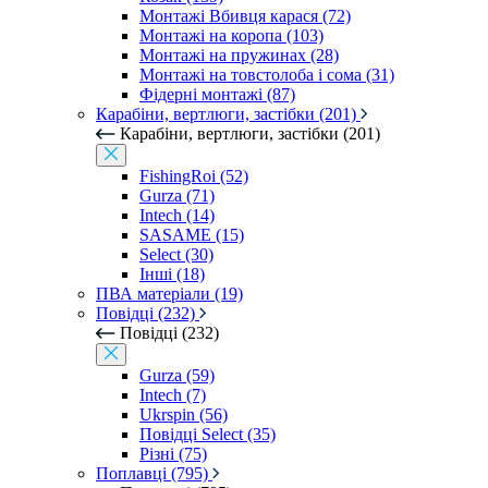
Монтажі Вбивця карася (72)
Монтажі на коропа (103)
Монтажі на пружинах (28)
Монтажі на товстолоба і сома (31)
Фідерні монтажі (87)
Карабіни, вертлюги, застібки (201)
Карабіни, вертлюги, застібки (201)
FishingRoi (52)
Gurza (71)
Intech (14)
SASAME (15)
Select (30)
Інші (18)
ПВА матеріали (19)
Повідці (232)
Повідці (232)
Gurza (59)
Intech (7)
Ukrspin (56)
Повідці Select (35)
Різні (75)
Поплавці (795)