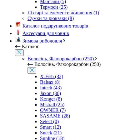
Мангали (5)
Термоси (25)
Ліхтарі та елементи живлення (1)
Сумки та рюкзаки (8)
Каталог подарункових товарів
Аксесуари для човнів
Зимова риболовля
Каталог
Волосінь, Флюорокарбон (250)
Волосінь, Флюорокарбон (250)
X-Fish (32)
Balsax (8)
Intech (43)
Jaxon (36)
Konger (8)
Mistrall (25)
OWNER (7)
SASAME (28)
Select (0)
Smart (12)
Sneck (21)
Sunline (18)