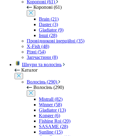
Коропові (61)
Коропові (61)
Brain (21)
Daster (3)
Gladiator (9)
Інші (28)
Провідникові інерційні (35)
X-Fish (48)
Різні (54)
Запчастини (8)
Шнури та волосінь
Каталог
Волосінь (290)
Волосінь (290)
Mistrall (82)
Winner (58)
Gladiator (13)
Konger (6)
Fishing Roi (20)
SASAME (28)
Sunline (15)