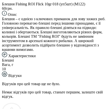
Блешня Fishing ROI Flick 10gr 018 (уп5шт) (M122)
60грн.
Опис
Блешня – є однією з ключових приманок для лову хижих риб.
Головною перевагою блешні перед іншими принадами, є її
універсальність. Як правило блешні діляться на підвиди:
коливні і обертаються. Блешні виготовляються різних форм,
кольорів. Блешні TM "Fishing ROI" будуть не замінним
інструментом в арсеналі кожного рибалки. А широкий
асортимент дозволить підібрати блешню у відповідності з
вашими вимогами.
Характеристики
Блешні
Вага, г
10
Відгуки
Відгуків про цей товар ще не було.
Немає відгуків про цей товар, станьте першим, залиште свій
відгук.