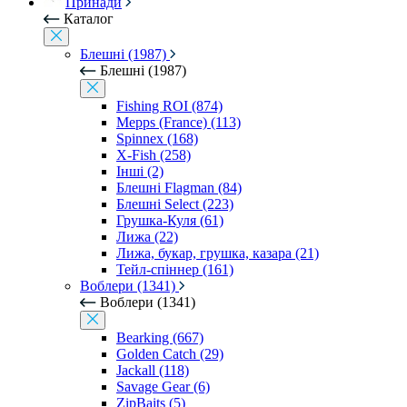
Принади
Каталог
Блешні (1987)
Блешні (1987)
Fishing ROI (874)
Mepps (France) (113)
Spinnex (168)
X-Fish (258)
Інші (2)
Блешні Flagman (84)
Блешні Select (223)
Грушка-Куля (61)
Лижа (22)
Лижа, букар, грушка, казара (21)
Тейл-спіннер (161)
Воблери (1341)
Воблери (1341)
Bearking (667)
Golden Catch (29)
Jackall (118)
Savage Gear (6)
ZipBaits (5)