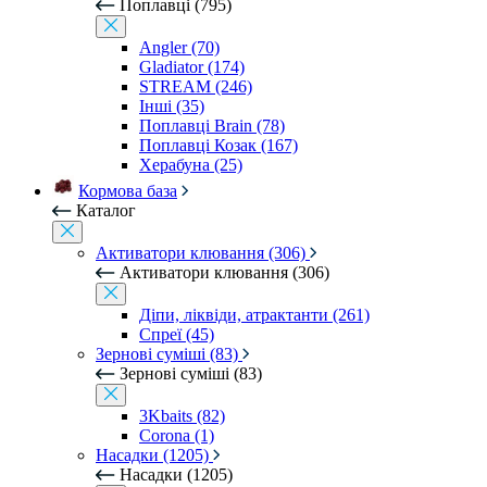
Поплавці (795)
Angler (70)
Gladiator (174)
STREAM (246)
Інші (35)
Поплавці Brain (78)
Поплавці Козак (167)
Херабуна (25)
Кормова база
Каталог
Активатори клювання (306)
Активатори клювання (306)
Діпи, ліквіди, атрактанти (261)
Спреї (45)
Зернові суміші (83)
Зернові суміші (83)
3Kbaits (82)
Corona (1)
Насадки (1205)
Насадки (1205)