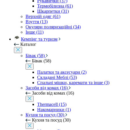
Рукавички (37)
Термобілизна (61)
Шкарпетки (31)
Верхній одяг (61)
Взуття (13)
Окуляри поляризаційні (34)
Інше (11)
Кемпінг та туризм
Каталог
Бівак (58)
Бівак (58)
Палатки та аксесуари (2)
Складані Меблі (53)
Спальні мішки, каремати та інше (3)
Засоби від комах (16)
Засоби від комах (16)
Thermacell (15)
Накомарники (1)
Кухня та посуд (30)
Кухня та посуд (30)