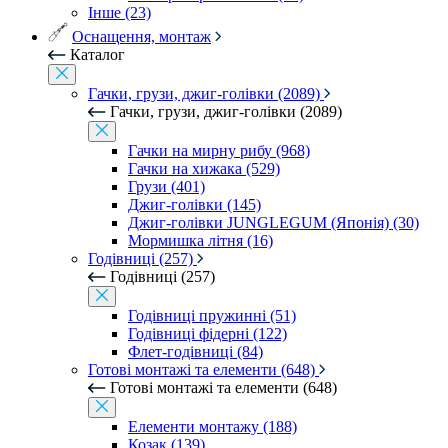
Інше (23)
Оснащення, монтаж
Каталог
Гачки, грузи, джиг-голівки (2089)
Гачки, грузи, джиг-голівки (2089)
Гачки на мирну рибу (968)
Гачки на хижака (529)
Грузи (401)
Джиг-голівки (145)
Джиг-голівки JUNGLEGUM (Японія) (30)
Мормишка літня (16)
Годівниці (257)
Годівниці (257)
Годівниці пружинні (51)
Годівниці фідерні (122)
Флет-годівниці (84)
Готові монтажі та елементи (648)
Готові монтажі та елементи (648)
Елементи монтажу (188)
Козак (139)