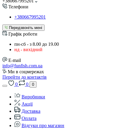
+380667995201
Телефони
+380667995201
Передзвоніть мені
Графік роботи
пн-сб - з 8.00 до 19.00
нд - вихідний
E-mail
info@funfish.com.ua
Ми в соцмережах
Перейти до контактів
0
0
0
Виробники
Акції
Доставка
Оплата
Відгуки про магазин