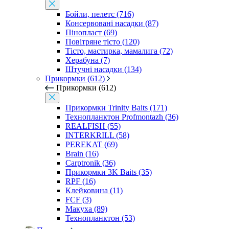
Бойли, пелетс (716)
Консервовані насадки (87)
Пінопласт (69)
Повітряне тісто (120)
Тісто, мастирка, мамалига (72)
Херабуна (7)
Штучні насадки (134)
Прикормки (612)
Прикормки (612)
Прикормки Trinity Baits (171)
Технопланктон Profmontazh (36)
REALFISH (55)
INTERKRILL (58)
PEREKAT (69)
Brain (16)
Carptronik (36)
Прикормки 3K Baits (35)
RPF (16)
Клейковина (11)
FCF (3)
Макуха (89)
Технопланктон (53)