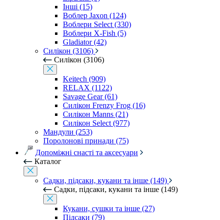
Інші (15)
Воблер Jaxon (124)
Воблери Select (330)
Воблери X-Fish (5)
Gladiator (42)
Силікон (3106)
Силікон (3106)
Keitech (909)
RELAX (1122)
Savage Gear (61)
Силікон Frenzy Frog (16)
Силікон Manns (21)
Силікон Select (977)
Мандули (253)
Поролонові принади (75)
Допоміжні снасті та аксесуари
Каталог
Садки, підсаки, кукани та інше (149)
Садки, підсаки, кукани та інше (149)
Кукани, сушки та інше (27)
Підсаки (79)