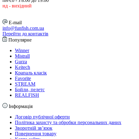
пн-сб - з 8.00 до 19.00
нд - вихідний
E-mail
info@funfish.com.ua
Перейти до контактів
Популярне
Winner
Mistrall
Gurza
Keitech
Крапаль класік
Favorite
STREAM
Бойли, пелетс
REALFISH
Інформація
Договір публічної оферти
Політика захисту та обробки персональних даних
Зворотній зв’язок
Повернення товару