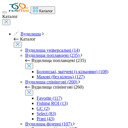
Каталог
Каталог
Вудилища
Каталог
Вудилища універсальні (14)
Вудилища поплавцеві (235)
Вудилища поплавцеві (235)
Болонські, матчеві (з кільцями) (108)
Махові (без кілець) (127)
Вудилища спінінгові (260)
Вудилища спінінгові (260)
Favorite (117)
Fishing ROI (13)
GC (2)
Select (83)
Різні (43)
Вудилища фідерні (107)