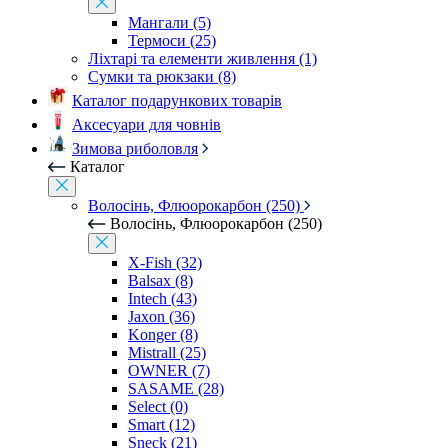
Мангали (5)
Термоси (25)
Ліхтарі та елементи живлення (1)
Сумки та рюкзаки (8)
Каталог подарункових товарів
Аксесуари для човнів
Зимова риболовля
Каталог
Волосінь, Флюорокарбон (250)
Волосінь, Флюорокарбон (250)
X-Fish (32)
Balsax (8)
Intech (43)
Jaxon (36)
Konger (8)
Mistrall (25)
OWNER (7)
SASAME (28)
Select (0)
Smart (12)
Sneck (21)