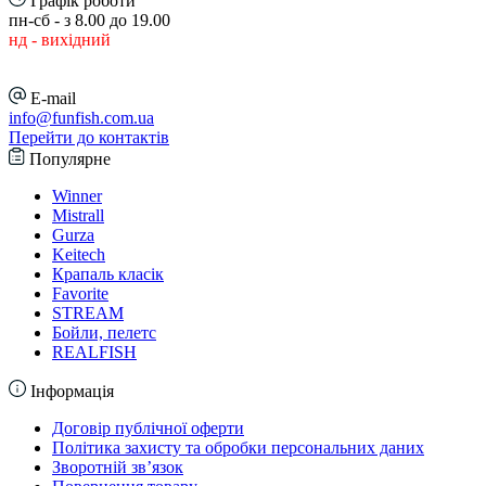
Графік роботи
пн-сб - з 8.00 до 19.00
нд - вихідний
E-mail
info@funfish.com.ua
Перейти до контактів
Популярне
Winner
Mistrall
Gurza
Keitech
Крапаль класік
Favorite
STREAM
Бойли, пелетс
REALFISH
Інформація
Договір публічної оферти
Політика захисту та обробки персональних даних
Зворотній зв’язок