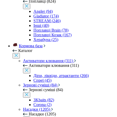
Поплавці (824)
Angler (94)
Gladiator (174)
STREAM (246)
Інші (40)
Поплавці Brain (78)
Поплавці Козак (167)
Херабуна (25)
Кормова база
Каталог
Активатори клювання (311)
Активатори клювання (311)
Діпи, ліквіди, атрактанти (266)
Спреї (45)
Зернові суміші (84)
Зернові суміші (84)
3Kbaits (82)
Corona (2)
Насадки (1205)
Насадки (1205)