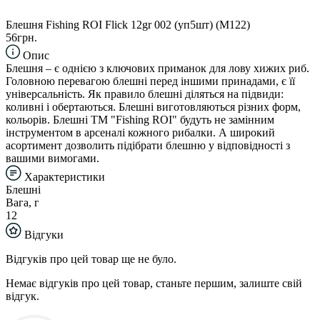
Блешня Fishing ROI Flick 12gr 002 (уп5шт) (M122)
56грн.
Опис
Блешня – є однією з ключових приманок для лову хижих риб.
Головною перевагою блешні перед іншими принадами, є її
універсальність. Як правило блешні діляться на підвиди:
коливні і обертаються. Блешні виготовляються різних форм,
кольорів. Блешні TM "Fishing ROI" будуть не замінним
інструментом в арсеналі кожного рибалки. А широкий
асортимент дозволить підібрати блешню у відповідності з
вашими вимогами.
Характеристики
Блешні
Вага, г
12
Відгуки
Відгуків про цей товар ще не було.
Немає відгуків про цей товар, станьте першим, залиште свій
відгук.