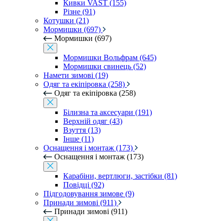
Кивки VAST (155)
Різне (91)
Котушки (21)
Мормишки (697)
Мормишки (697)
Мормишки Вольфрам (645)
Мормишки свинець (52)
Намети зимові (19)
Одяг та екіпіровка (258)
Одяг та екіпіровка (258)
Білизна та аксесуари (191)
Верхній одяг (43)
Взуття (13)
Інше (11)
Оснащення і монтаж (173)
Оснащення і монтаж (173)
Карабіни, вертлюги, застібки (81)
Повідці (92)
Підгодовування зимове (9)
Принади зимові (911)
Принади зимові (911)