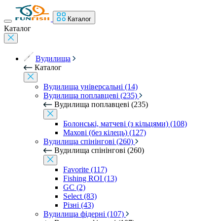
Каталог
Каталог
Вудилища
Каталог
Вудилища універсальні (14)
Вудилища поплавцеві (235)
Вудилища поплавцеві (235)
Болонські, матчеві (з кільцями) (108)
Махові (без кілець) (127)
Вудилища спінінгові (260)
Вудилища спінінгові (260)
Favorite (117)
Fishing ROI (13)
GC (2)
Select (83)
Різні (43)
Вудилища фідерні (107)