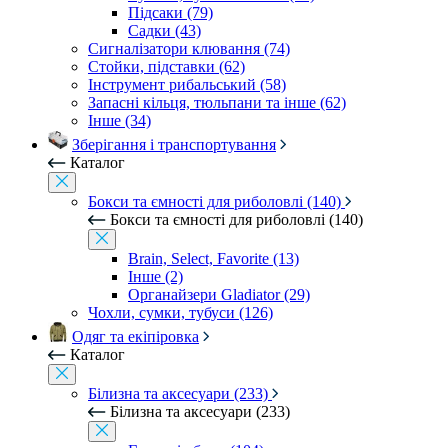
Підсаки (79)
Садки (43)
Сигналізатори клювання (74)
Стойки, підставки (62)
Інструмент рибальський (58)
Запасні кільця, тюльпани та інше (62)
Інше (34)
Зберігання і транспортування
Каталог
Бокси та ємності для риболовлі (140)
Бокси та ємності для риболовлі (140)
Brain, Select, Favorite (13)
Інше (2)
Органайзери Gladiator (29)
Чохли, сумки, тубуси (126)
Одяг та екіпіровка
Каталог
Білизна та аксесуари (233)
Білизна та аксесуари (233)