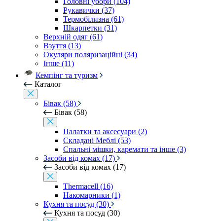
Головні убори (104)
Рукавички (37)
Термобілизна (61)
Шкарпетки (31)
Верхній одяг (61)
Взуття (13)
Окуляри поляризаційні (34)
Інше (11)
Кемпінг та туризм
Каталог
Бівак (58)
Бівак (58)
Палатки та аксесуари (2)
Складані Меблі (53)
Спальні мішки, каремати та інше (3)
Засоби від комах (17)
Засоби від комах (17)
Thermacell (16)
Накомарники (1)
Кухня та посуд (30)
Кухня та посуд (30)