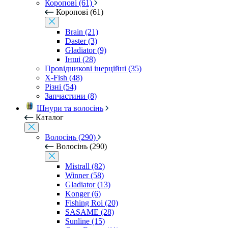
Коропові (61)
Коропові (61)
Brain (21)
Daster (3)
Gladiator (9)
Інші (28)
Провідникові інерційні (35)
X-Fish (48)
Різні (54)
Запчастини (8)
Шнури та волосінь
Каталог
Волосінь (290)
Волосінь (290)
Mistrall (82)
Winner (58)
Gladiator (13)
Konger (6)
Fishing Roi (20)
SASAME (28)
Sunline (15)