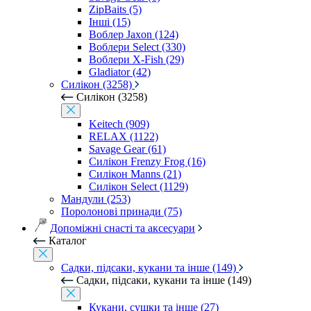
ZipBaits (5)
Інші (15)
Воблер Jaxon (124)
Воблери Select (330)
Воблери X-Fish (29)
Gladiator (42)
Силікон (3258)
Силікон (3258)
Keitech (909)
RELAX (1122)
Savage Gear (61)
Силікон Frenzy Frog (16)
Силікон Manns (21)
Силікон Select (1129)
Мандули (253)
Поролонові принади (75)
Допоміжні снасті та аксесуари
Каталог
Садки, підсаки, кукани та інше (149)
Садки, підсаки, кукани та інше (149)
Кукани, сушки та інше (27)