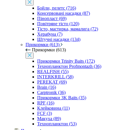
Бойли, пелетс (716)
Консервовані насадки (87)
Пінопласт (69)
Повітряне тісто (120)
Тісто, мастирка, мамалига (72)
Херабуна (7)
Штучні насадки (134)
Прикормки (613)
Прикормки (613)
Прикормки Trinity Baits (172)
Технопланктон Profmontazh (36)
REALFISH (55)
INTERKRILL (58)
PEREKAT (69)
Brain (16)
Carptronik (36)
Прикормки 3K Baits (35)
RPF (16)
Клейковина (11)
FCF (3)
Макуха (89)
Технопланктон (53)