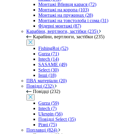
Монтажі Вбивця карася (72)
Монтажі на коропа (103)
Монтажі на пружинах (28)
Монтажі на товстолоба і сома (31)
Фідерні монтажі (87)
Карабіни, вертлюги, застібки (235)
Карабіни, вертлюги, застібки (235)
FishingRoi (52)
Gurza (71)
Intech (14)
SASAME (49)
Select (30)
Інші (18)
ПВА матеріали (20)
Повідці (232)
Повідці (232)
Gurza (59)
Intech (7)
Ukrspin (56)
Повідці Select (35)
Різні (75)
Поплавці (824)