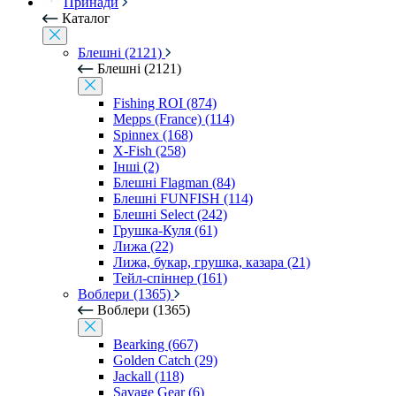
Принади
Каталог
Блешні (2121)
Блешні (2121)
Fishing ROI (874)
Mepps (France) (114)
Spinnex (168)
X-Fish (258)
Інші (2)
Блешні Flagman (84)
Блешні FUNFISH (114)
Блешні Select (242)
Грушка-Куля (61)
Лижа (22)
Лижа, букар, грушка, казара (21)
Тейл-спіннер (161)
Воблери (1365)
Воблери (1365)
Bearking (667)
Golden Catch (29)
Jackall (118)
Savage Gear (6)