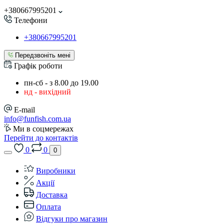
+380667995201
Телефони
+380667995201
Передзвоніть мені
Графік роботи
пн-сб - з 8.00 до 19.00
нд - вихідний
E-mail
info@funfish.com.ua
Ми в соцмережах
Перейти до контактів
0
0
0
Виробники
Акції
Доставка
Оплата
Відгуки про магазин