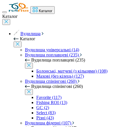
Каталог
Каталог
Вудилища
Каталог
Вудилища універсальні (14)
Вудилища поплавцеві (235)
Вудилища поплавцеві (235)
Болонські, матчеві (з кільцями) (108)
Махові (без кілець) (127)
Вудилища спінінгові (260)
Вудилища спінінгові (260)
Favorite (117)
Fishing ROI (13)
GC (2)
Select (83)
Різні (43)
Вудилища фідерні (107)