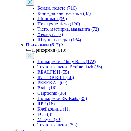
Бойли, пелетс (716)
Консервовані насадки (87)
Пінопласт (69)
Повітряне тісто (120)
Тісто, мастирка, мамалига (72)
Херабуна (7)
Штучні насадки (134)
Прикормки (613)
Прикормки (613)
Прикормки Trinity Baits (172)
Технопланктон Profmontazh (36)
REALFISH (55)
INTERKRILL (58)
PEREKAT (69)
Brain (16)
Carptronik (36)
Прикормки 3K Baits (35)
RPF (16)
Клейковина (11)
FCF (3)
Макуха (89)
Технопланктон (53)