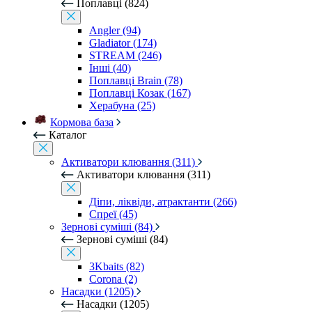
Поплавці (824)
Angler (94)
Gladiator (174)
STREAM (246)
Інші (40)
Поплавці Brain (78)
Поплавці Козак (167)
Херабуна (25)
Кормова база
Каталог
Активатори клювання (311)
Активатори клювання (311)
Діпи, ліквіди, атрактанти (266)
Спреї (45)
Зернові суміші (84)
Зернові суміші (84)
3Kbaits (82)
Corona (2)
Насадки (1205)
Насадки (1205)