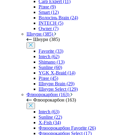
Carp Expert (11)
Різне (9)
Smart (12)
Волосінь Brain (24)
INTECH (5)
Owner (7)
Шнури (385)
Шнури (385)
Favorite (33)
Intech (62)
Shimano (13)
Sunline (60)
YGK X-Braid (14)
Різне (45)
Шнури Brain (29)
Шнури Select (129)
Флюорокарбон (163)
Флюорокарбон (163)
Intech (63)
Sunline (22)
X-Fish (34)
Флюорокарбон Favorite (26)
Флюорокарбон Select (17)