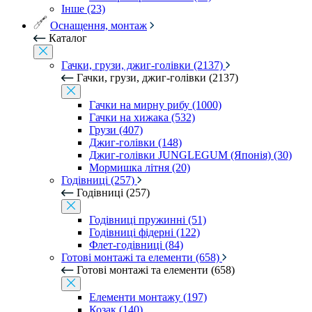
Інше (23)
Оснащення, монтаж
Каталог
Гачки, грузи, джиг-голівки (2137)
Гачки, грузи, джиг-голівки (2137)
Гачки на мирну рибу (1000)
Гачки на хижака (532)
Грузи (407)
Джиг-голівки (148)
Джиг-голівки JUNGLEGUM (Японія) (30)
Мормишка літня (20)
Годівниці (257)
Годівниці (257)
Годівниці пружинні (51)
Годівниці фідерні (122)
Флет-годівниці (84)
Готові монтажі та елементи (658)
Готові монтажі та елементи (658)
Елементи монтажу (197)
Козак (140)