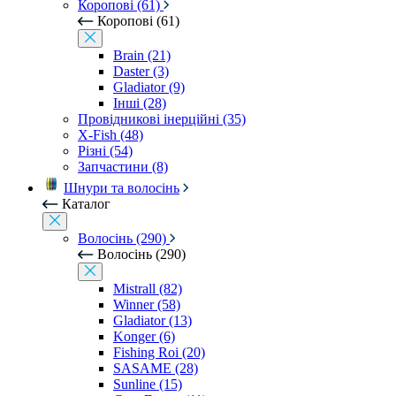
Коропові (61)
Коропові (61)
Brain (21)
Daster (3)
Gladiator (9)
Інші (28)
Провідникові інерційні (35)
X-Fish (48)
Різні (54)
Запчастини (8)
Шнури та волосінь
Каталог
Волосінь (290)
Волосінь (290)
Mistrall (82)
Winner (58)
Gladiator (13)
Konger (6)
Fishing Roi (20)
SASAME (28)
Sunline (15)