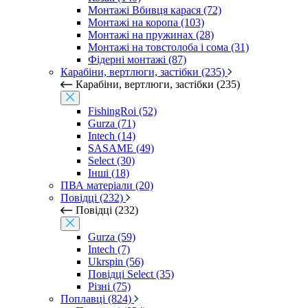
Монтажі Вбивця карася (72)
Монтажі на коропа (103)
Монтажі на пружинах (28)
Монтажі на товстолоба і сома (31)
Фідерні монтажі (87)
Карабіни, вертлюги, застібки (235)
Карабіни, вертлюги, застібки (235)
FishingRoi (52)
Gurza (71)
Intech (14)
SASAME (49)
Select (30)
Інші (18)
ПВА матеріали (20)
Повідці (232)
Повідці (232)
Gurza (59)
Intech (7)
Ukrspin (56)
Повідці Select (35)
Різні (75)
Поплавці (824)