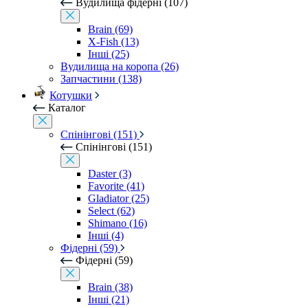
Вудилища фідерні (107)
Brain (69)
X-Fish (13)
Інші (25)
Вудилища на коропа (26)
Запчастини (138)
Котушки
Каталог
Спінінгові (151)
Спінінгові (151)
Daster (3)
Favorite (41)
Gladiator (25)
Select (62)
Shimano (16)
Інші (4)
Фідерні (59)
Фідерні (59)
Brain (38)
Інші (21)