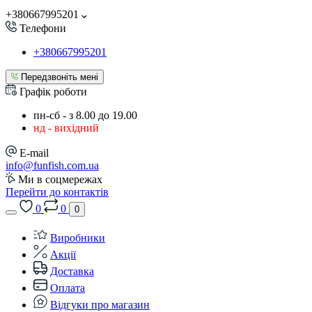
+380667995201
Телефони
+380667995201
Передзвоніть мені
Графік роботи
пн-сб - з 8.00 до 19.00
нд - вихідний
E-mail
info@funfish.com.ua
Ми в соцмережах
Перейти до контактів
0
0
0
Виробники
Акції
Доставка
Оплата
Відгуки про магазин