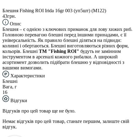
Блешня Fishing ROI Irida 16gr 003 (уп5шт) (M122)
43грн.
Опис
Блешня – є однією з ключових приманок для лову хижих риб.
Головною перевагою блешні перед іншими принадами, є її
універсальність. Як правило блешні діляться на підвиди:
коливні і обертаються. Блешні виготовляються різних форм,
кольорів. Блешні
TM "Fishing ROI"
будуть не замінним
інструментом в арсеналі кожного рибалки. А широкий
асортимент дозволить підібрати блешню у відповідності з
вашими вимогами.
Характеристики
Блешні
Вага, г
16
Відгуки
Відгуків про цей товар ще не було.
Немає відгуків про цей товар, станьте першим, залиште свій
відгук.