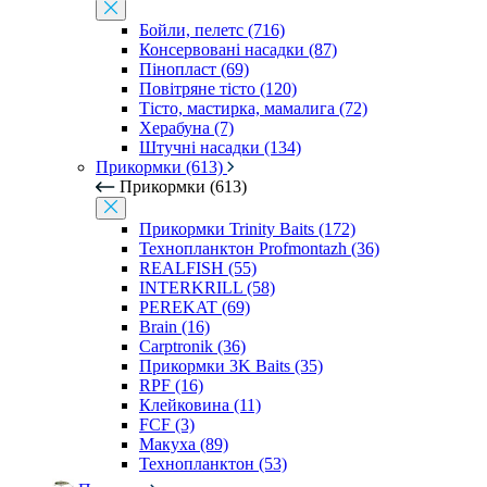
Бойли, пелетс (716)
Консервовані насадки (87)
Пінопласт (69)
Повітряне тісто (120)
Тісто, мастирка, мамалига (72)
Херабуна (7)
Штучні насадки (134)
Прикормки (613)
Прикормки (613)
Прикормки Trinity Baits (172)
Технопланктон Profmontazh (36)
REALFISH (55)
INTERKRILL (58)
PEREKAT (69)
Brain (16)
Carptronik (36)
Прикормки 3K Baits (35)
RPF (16)
Клейковина (11)
FCF (3)
Макуха (89)
Технопланктон (53)