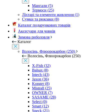
Мангали (5)
Термоси (25)
Ліхтарі та елементи живлення (1)
Сумки та рюкзаки (8)
Каталог подарункових товарів
Аксесуари для човнів
Зимова риболовля
Каталог
Волосінь, Флюорокарбон (250)
Волосінь, Флюорокарбон (250)
X-Fish (32)
Balsax (8)
Intech (43)
Jaxon (36)
Konger (8)
Mistrall (25)
OWNER (7)
SASAME (28)
Select (0)
Smart (12)
Sneck (21)