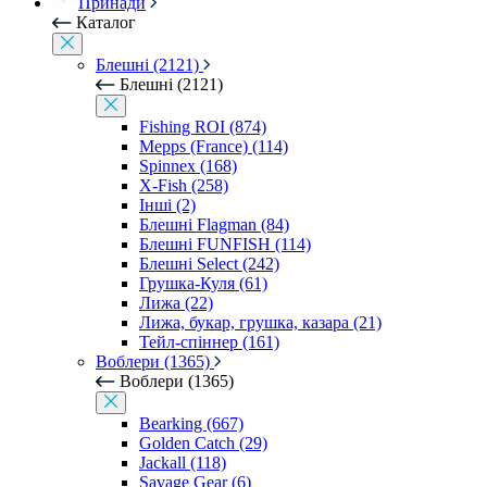
Принади
Каталог
Блешні (2121)
Блешні (2121)
Fishing ROI (874)
Mepps (France) (114)
Spinnex (168)
X-Fish (258)
Інші (2)
Блешні Flagman (84)
Блешні FUNFISH (114)
Блешні Select (242)
Грушка-Куля (61)
Лижа (22)
Лижа, букар, грушка, казара (21)
Тейл-спіннер (161)
Воблери (1365)
Воблери (1365)
Bearking (667)
Golden Catch (29)
Jackall (118)
Savage Gear (6)