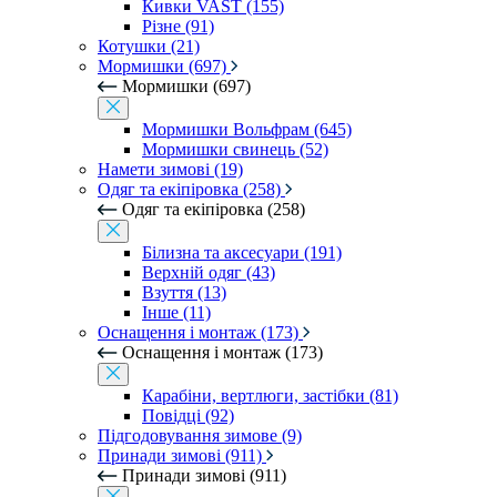
Кивки VAST (155)
Різне (91)
Котушки (21)
Мормишки (697)
Мормишки (697)
Мормишки Вольфрам (645)
Мормишки свинець (52)
Намети зимові (19)
Одяг та екіпіровка (258)
Одяг та екіпіровка (258)
Білизна та аксесуари (191)
Верхній одяг (43)
Взуття (13)
Інше (11)
Оснащення і монтаж (173)
Оснащення і монтаж (173)
Карабіни, вертлюги, застібки (81)
Повідці (92)
Підгодовування зимове (9)
Принади зимові (911)
Принади зимові (911)