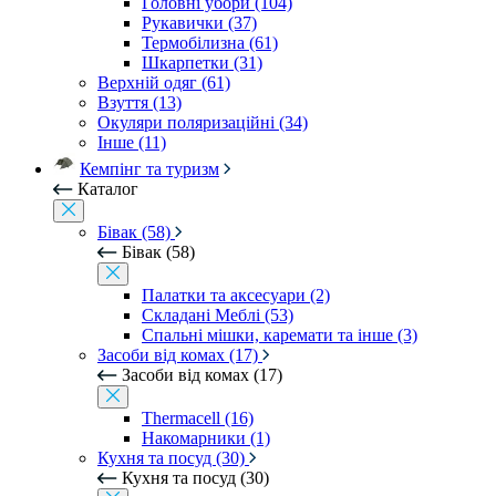
Головні убори (104)
Рукавички (37)
Термобілизна (61)
Шкарпетки (31)
Верхній одяг (61)
Взуття (13)
Окуляри поляризаційні (34)
Інше (11)
Кемпінг та туризм
Каталог
Бівак (58)
Бівак (58)
Палатки та аксесуари (2)
Складані Меблі (53)
Спальні мішки, каремати та інше (3)
Засоби від комах (17)
Засоби від комах (17)
Thermacell (16)
Накомарники (1)
Кухня та посуд (30)
Кухня та посуд (30)