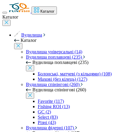
Каталог
Каталог
Вудилища
Каталог
Вудилища універсальні (14)
Вудилища поплавцеві (235)
Вудилища поплавцеві (235)
Болонські, матчеві (з кільцями) (108)
Махові (без кілець) (127)
Вудилища спінінгові (260)
Вудилища спінінгові (260)
Favorite (117)
Fishing ROI (13)
GC (2)
Select (83)
Різні (43)
Вудилища фідерні (107)