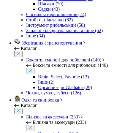
Підсаки (79)
Садки (43)
Сигналізатори клювання (74)
Стойки, підставки (62)
Інструмент рибальський (58)
Запасні кільця, тюльпани та інше (62)
Інше (34)
Зберігання і транспортування
Каталог
Бокси та ємності для риболовлі (140)
Бокси та ємності для риболовлі (140)
Brain, Select, Favorite (13)
Інше (2)
Органайзери Gladiator (29)
Чохли, сумки, тубуси (126)
Одяг та екіпіровка
Каталог
Білизна та аксесуари (233)
Білизна та аксесуари (233)