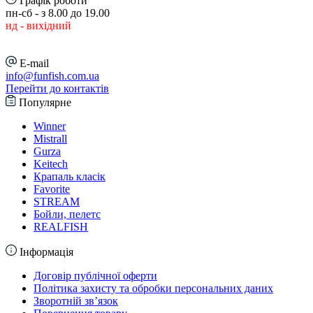
Графік роботи
пн-сб - з 8.00 до 19.00
нд - вихідний
E-mail
info@funfish.com.ua
Перейти до контактів
Популярне
Winner
Mistrall
Gurza
Keitech
Крапаль класік
Favorite
STREAM
Бойли, пелетс
REALFISH
Інформація
Договір публічної оферти
Політика захисту та обробки персональних даних
Зворотній зв’язок