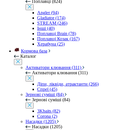
Поплавці (824)
Angler (94)
Gladiator (174)
STREAM (246)
Інші (40)
Поплавці Brain (78)
Поплавці Козак (167)
Херабуна (25)
Кормова база
Каталог
Активатори клювання (311)
Активатори клювання (311)
Діпи, ліквіди, атрактанти (266)
Спреї (45)
Зернові суміші (84)
Зернові суміші (84)
3Kbaits (82)
Corona (2)
Насадки (1205)
Насадки (1205)