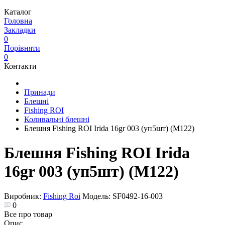
Каталог
Головна
Закладки
0
Порівняти
0
Контакти
Принади
Блешні
Fishing ROI
Коливальні блешні
Блешня Fishing ROI Irida 16gr 003 (уп5шт) (M122)
Блешня Fishing ROI Irida
16gr 003 (уп5шт) (M122)
Виробник:
Fishing Roi
Модель:
SF0492-16-003
0
Все про товар
Опис