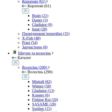
Коропові (61)
Коропові (61)
Brain (21)
Daster (3)
Gladiator (9)
Інші (28)
Провідникові інерційні (35)
X-Fish (48)
Різні (54)
Запчастини (8)
Шнури та волосінь
Каталог
Волосінь (290)
Волосінь (290)
Mistrall (82)
Winner (58)
Gladiator (13)
Konger (6)
Fishing Roi (20)
SASAME (28)
Sunline (15)