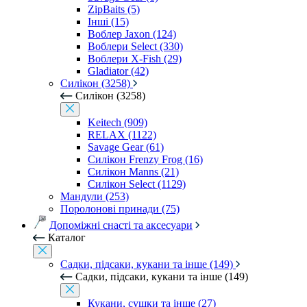
ZipBaits (5)
Інші (15)
Воблер Jaxon (124)
Воблери Select (330)
Воблери X-Fish (29)
Gladiator (42)
Силікон (3258)
Силікон (3258)
Keitech (909)
RELAX (1122)
Savage Gear (61)
Силікон Frenzy Frog (16)
Силікон Manns (21)
Силікон Select (1129)
Мандули (253)
Поролонові принади (75)
Допоміжні снасті та аксесуари
Каталог
Садки, підсаки, кукани та інше (149)
Садки, підсаки, кукани та інше (149)
Кукани, сушки та інше (27)