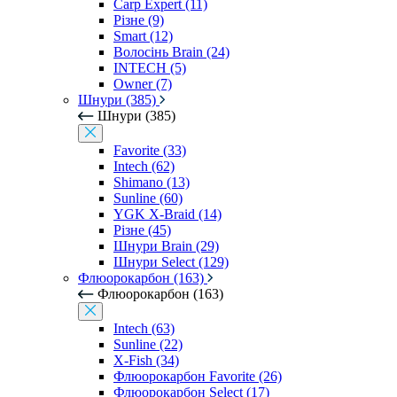
Carp Expert (11)
Різне (9)
Smart (12)
Волосінь Brain (24)
INTECH (5)
Owner (7)
Шнури (385)
Шнури (385)
Favorite (33)
Intech (62)
Shimano (13)
Sunline (60)
YGK X-Braid (14)
Різне (45)
Шнури Brain (29)
Шнури Select (129)
Флюорокарбон (163)
Флюорокарбон (163)
Intech (63)
Sunline (22)
X-Fish (34)
Флюорокарбон Favorite (26)
Флюорокарбон Select (17)