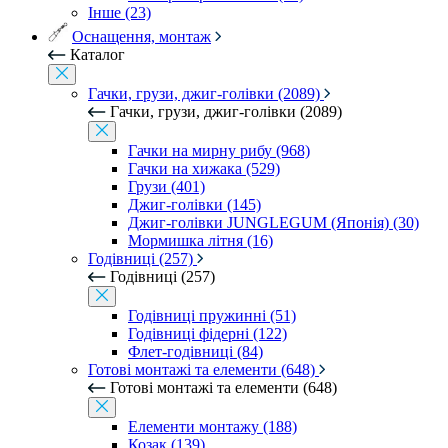
Інше (23)
Оснащення, монтаж
Каталог
Гачки, грузи, джиг-голівки (2089)
Гачки, грузи, джиг-голівки (2089)
Гачки на мирну рибу (968)
Гачки на хижака (529)
Грузи (401)
Джиг-голівки (145)
Джиг-голівки JUNGLEGUM (Японія) (30)
Мормишка літня (16)
Годівниці (257)
Годівниці (257)
Годівниці пружинні (51)
Годівниці фідерні (122)
Флет-годівниці (84)
Готові монтажі та елементи (648)
Готові монтажі та елементи (648)
Елементи монтажу (188)
Козак (139)