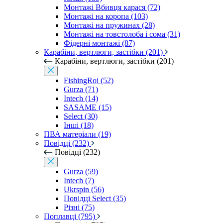
Монтажі Вбивця карася (72)
Монтажі на коропа (103)
Монтажі на пружинах (28)
Монтажі на товстолоба і сома (31)
Фідерні монтажі (87)
Карабіни, вертлюги, застібки (201)
Карабіни, вертлюги, застібки (201)
FishingRoi (52)
Gurza (71)
Intech (14)
SASAME (15)
Select (30)
Інші (18)
ПВА матеріали (19)
Повідці (232)
Повідці (232)
Gurza (59)
Intech (7)
Ukrspin (56)
Повідці Select (35)
Різні (75)
Поплавці (795)