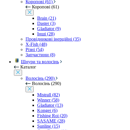
Коропові (61)
Коропові (61)
Brain (21)
Daster (3)
Gladiator (9)
Інші (28)
Провідникові інерційні (35)
X-Fish (48)
Різні (54)
Запчастини (8)
Шнури та волосінь
Каталог
Волосінь (290)
Волосінь (290)
Mistrall (82)
Winner (58)
Gladiator (13)
Konger (6)
Fishing Roi (20)
SASAME (28)
Sunline (15)