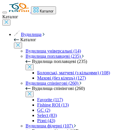
Каталог
Каталог
Вудилища
Каталог
Вудилища універсальні (14)
Вудилища поплавцеві (235)
Вудилища поплавцеві (235)
Болонські, матчеві (з кільцями) (108)
Махові (без кілець) (127)
Вудилища спінінгові (260)
Вудилища спінінгові (260)
Favorite (117)
Fishing ROI (13)
GC (2)
Select (83)
Різні (43)
Вудилища фідерні (107)