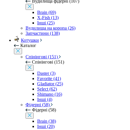
Вудилища фідерні (107)
Brain (69)
X-Fish (13)
Інші (25)
Вудилища на коропа (26)
Запчастини (138)
Котушки
Каталог
Спінінгові (151)
Спінінгові (151)
Daster (3)
Favorite (41)
Gladiator (25)
Select (62)
Shimano (16)
Інші (4)
Фідерні (58)
Фідерні (58)
Brain (38)
Інші (20)