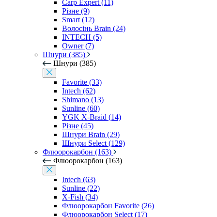
Carp Expert (11)
Різне (9)
Smart (12)
Волосінь Brain (24)
INTECH (5)
Owner (7)
Шнури (385)
Шнури (385)
Favorite (33)
Intech (62)
Shimano (13)
Sunline (60)
YGK X-Braid (14)
Різне (45)
Шнури Brain (29)
Шнури Select (129)
Флюорокарбон (163)
Флюорокарбон (163)
Intech (63)
Sunline (22)
X-Fish (34)
Флюорокарбон Favorite (26)
Флюорокарбон Select (17)