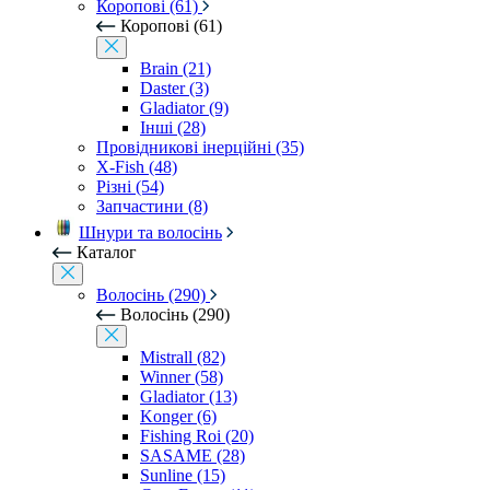
Коропові (61)
Коропові (61)
Brain (21)
Daster (3)
Gladiator (9)
Інші (28)
Провідникові інерційні (35)
X-Fish (48)
Різні (54)
Запчастини (8)
Шнури та волосінь
Каталог
Волосінь (290)
Волосінь (290)
Mistrall (82)
Winner (58)
Gladiator (13)
Konger (6)
Fishing Roi (20)
SASAME (28)
Sunline (15)