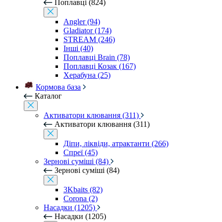
Поплавці (824)
Angler (94)
Gladiator (174)
STREAM (246)
Інші (40)
Поплавці Brain (78)
Поплавці Козак (167)
Херабуна (25)
Кормова база
Каталог
Активатори клювання (311)
Активатори клювання (311)
Діпи, ліквіди, атрактанти (266)
Спреї (45)
Зернові суміші (84)
Зернові суміші (84)
3Kbaits (82)
Corona (2)
Насадки (1205)
Насадки (1205)