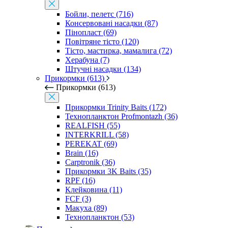
Бойли, пелетс (716)
Консервовані насадки (87)
Пінопласт (69)
Повітряне тісто (120)
Тісто, мастирка, мамалига (72)
Херабуна (7)
Штучні насадки (134)
Прикормки (613)
Прикормки (613)
Прикормки Trinity Baits (172)
Технопланктон Profmontazh (36)
REALFISH (55)
INTERKRILL (58)
PEREKAT (69)
Brain (16)
Carptronik (36)
Прикормки 3K Baits (35)
RPF (16)
Клейковина (11)
FCF (3)
Макуха (89)
Технопланктон (53)