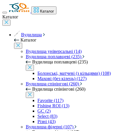
Каталог
Каталог
Вудилища
Каталог
Вудилища універсальні (14)
Вудилища поплавцеві (235)
Вудилища поплавцеві (235)
Болонські, матчеві (з кільцями) (108)
Махові (без кілець) (127)
Вудилища спінінгові (260)
Вудилища спінінгові (260)
Favorite (117)
Fishing ROI (13)
GC (2)
Select (83)
Різні (43)
Вудилища фідерні (107)