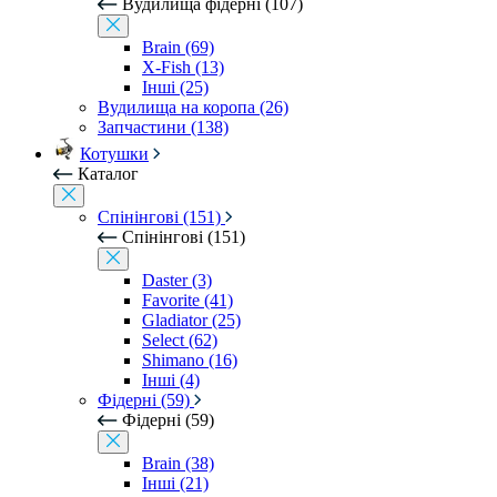
Вудилища фідерні (107)
Brain (69)
X-Fish (13)
Інші (25)
Вудилища на коропа (26)
Запчастини (138)
Котушки
Каталог
Спінінгові (151)
Спінінгові (151)
Daster (3)
Favorite (41)
Gladiator (25)
Select (62)
Shimano (16)
Інші (4)
Фідерні (59)
Фідерні (59)
Brain (38)
Інші (21)