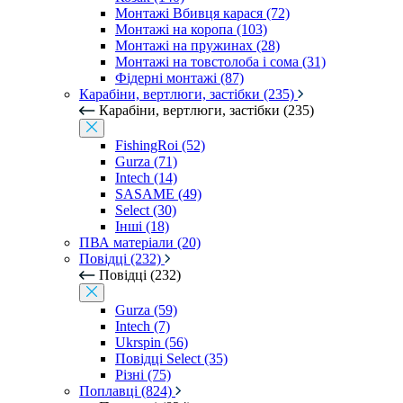
Монтажі Вбивця карася (72)
Монтажі на коропа (103)
Монтажі на пружинах (28)
Монтажі на товстолоба і сома (31)
Фідерні монтажі (87)
Карабіни, вертлюги, застібки (235)
Карабіни, вертлюги, застібки (235)
FishingRoi (52)
Gurza (71)
Intech (14)
SASAME (49)
Select (30)
Інші (18)
ПВА матеріали (20)
Повідці (232)
Повідці (232)
Gurza (59)
Intech (7)
Ukrspin (56)
Повідці Select (35)
Різні (75)
Поплавці (824)