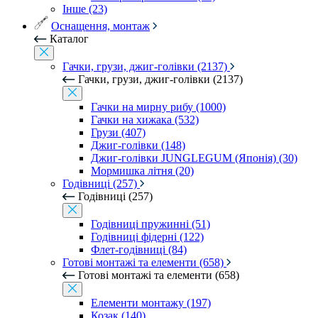
Інше (23)
Оснащення, монтаж
Каталог
Гачки, грузи, джиг-голівки (2137)
Гачки, грузи, джиг-голівки (2137)
Гачки на мирну рибу (1000)
Гачки на хижака (532)
Грузи (407)
Джиг-голівки (148)
Джиг-голівки JUNGLEGUM (Японія) (30)
Мормишка літня (20)
Годівниці (257)
Годівниці (257)
Годівниці пружинні (51)
Годівниці фідерні (122)
Флет-годівниці (84)
Готові монтажі та елементи (658)
Готові монтажі та елементи (658)
Елементи монтажу (197)
Козак (140)