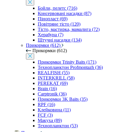
Бойли, пелетс (716)
Консервовані насадки (87)
Пінопласт (69)
Повітряне тісто (120)
Тісто, мастирка, мамалига (72)
Херабуна (7)
Штучні насадки (134)
Прикормки (612)
Прикормки (612)
Прикормки Trinity Baits (171)
Технопланктон Profmontazh (36)
REALFISH (55)
INTERKRILL (58)
PEREKAT (69)
Brain (16)
Carptronik (36)
Прикормки 3K Baits (35)
RPF (16)
Клейковина (11)
FCF (3)
Макуха (89)
Технопланктон (53)