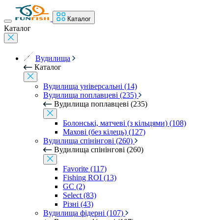
Каталог
Каталог
Вудилища
Каталог
Вудилища універсальні (14)
Вудилища поплавцеві (235)
Вудилища поплавцеві (235)
Болонські, матчеві (з кільцями) (108)
Махові (без кілець) (127)
Вудилища спінінгові (260)
Вудилища спінінгові (260)
Favorite (117)
Fishing ROI (13)
GC (2)
Select (83)
Різні (43)
Вудилища фідерні (107)