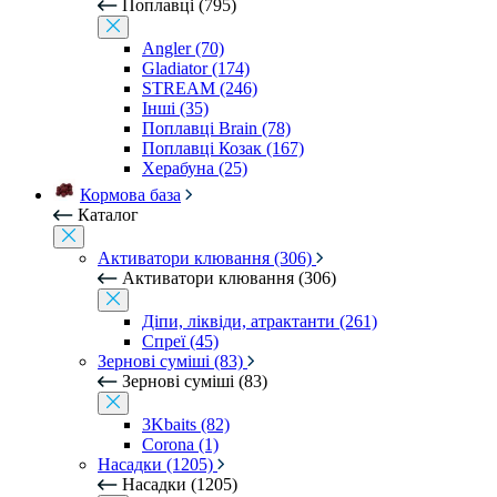
Поплавці (795)
Angler (70)
Gladiator (174)
STREAM (246)
Інші (35)
Поплавці Brain (78)
Поплавці Козак (167)
Херабуна (25)
Кормова база
Каталог
Активатори клювання (306)
Активатори клювання (306)
Діпи, ліквіди, атрактанти (261)
Спреї (45)
Зернові суміші (83)
Зернові суміші (83)
3Kbaits (82)
Corona (1)
Насадки (1205)
Насадки (1205)