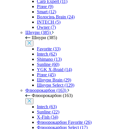
Carp Expert (11)
Різне (9)
Smart (12)
Волосінь Brain (24)
INTECH (5)
Owner (7)
Шнури (385)
Шнури (385)
Favorite (33)
Intech (62)
Shimano (13)
Sunline (60)
YGK X-Braid (14)
Різне (45)
Шнури Brain (29)
Шнури Select (129)
Флюорокарбон (163)
Флюорокарбон (163)
Intech (63)
Sunline (22)
X-Fish (34)
Флюорокарбон Favorite (26)
Флюорокарбон Select (17)