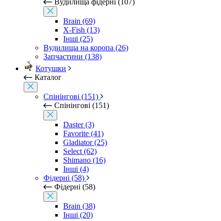
Вудилища фідерні (107)
Brain (69)
X-Fish (13)
Інші (25)
Вудилища на коропа (26)
Запчастини (138)
Котушки
Каталог
Спінінгові (151)
Спінінгові (151)
Daster (3)
Favorite (41)
Gladiator (25)
Select (62)
Shimano (16)
Інші (4)
Фідерні (58)
Фідерні (58)
Brain (38)
Інші (20)