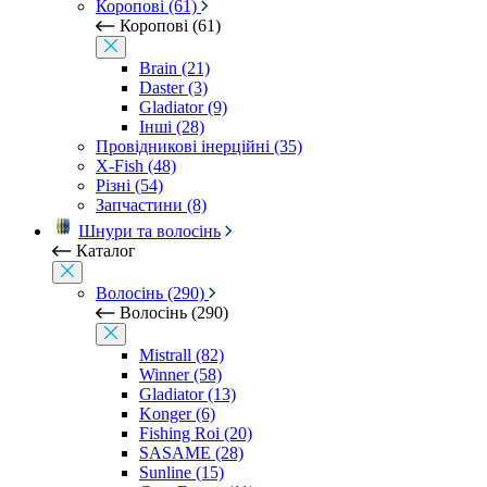
Коропові (61)
Коропові (61)
Brain (21)
Daster (3)
Gladiator (9)
Інші (28)
Провідникові інерційні (35)
X-Fish (48)
Різні (54)
Запчастини (8)
Шнури та волосінь
Каталог
Волосінь (290)
Волосінь (290)
Mistrall (82)
Winner (58)
Gladiator (13)
Konger (6)
Fishing Roi (20)
SASAME (28)
Sunline (15)