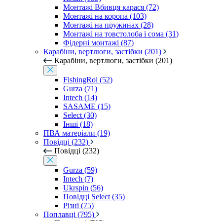
Монтажі Вбивця карася (72)
Монтажі на коропа (103)
Монтажі на пружинах (28)
Монтажі на товстолоба і сома (31)
Фідерні монтажі (87)
Карабіни, вертлюги, застібки (201)
Карабіни, вертлюги, застібки (201)
FishingRoi (52)
Gurza (71)
Intech (14)
SASAME (15)
Select (30)
Інші (18)
ПВА матеріали (19)
Повідці (232)
Повідці (232)
Gurza (59)
Intech (7)
Ukrspin (56)
Повідці Select (35)
Різні (75)
Поплавці (795)