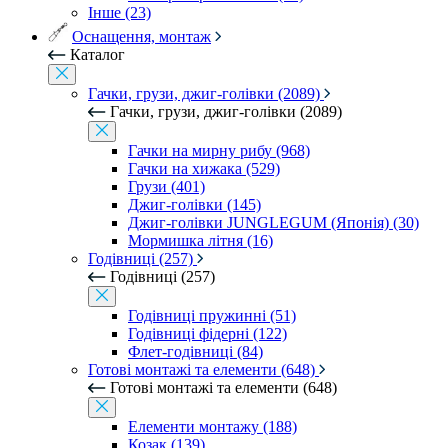
Інше (23)
Оснащення, монтаж
Каталог
Гачки, грузи, джиг-голівки (2089)
Гачки, грузи, джиг-голівки (2089)
Гачки на мирну рибу (968)
Гачки на хижака (529)
Грузи (401)
Джиг-голівки (145)
Джиг-голівки JUNGLEGUM (Японія) (30)
Мормишка літня (16)
Годівниці (257)
Годівниці (257)
Годівниці пружинні (51)
Годівниці фідерні (122)
Флет-годівниці (84)
Готові монтажі та елементи (648)
Готові монтажі та елементи (648)
Елементи монтажу (188)
Козак (139)