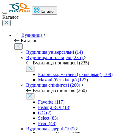
Каталог
Каталог
Вудилища
Каталог
Вудилища універсальні (14)
Вудилища поплавцеві (235)
Вудилища поплавцеві (235)
Болонські, матчеві (з кільцями) (108)
Махові (без кілець) (127)
Вудилища спінінгові (260)
Вудилища спінінгові (260)
Favorite (117)
Fishing ROI (13)
GC (2)
Select (83)
Різні (43)
Вудилища фідерні (107)