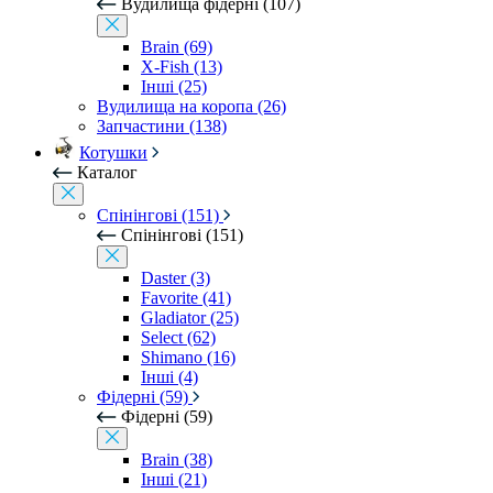
Вудилища фідерні (107)
Brain (69)
X-Fish (13)
Інші (25)
Вудилища на коропа (26)
Запчастини (138)
Котушки
Каталог
Спінінгові (151)
Спінінгові (151)
Daster (3)
Favorite (41)
Gladiator (25)
Select (62)
Shimano (16)
Інші (4)
Фідерні (59)
Фідерні (59)
Brain (38)
Інші (21)