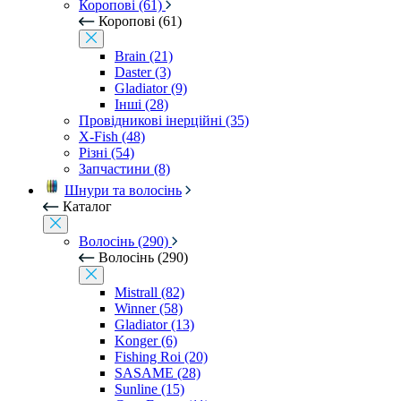
Коропові (61)
Коропові (61)
Brain (21)
Daster (3)
Gladiator (9)
Інші (28)
Провідникові інерційні (35)
X-Fish (48)
Різні (54)
Запчастини (8)
Шнури та волосінь
Каталог
Волосінь (290)
Волосінь (290)
Mistrall (82)
Winner (58)
Gladiator (13)
Konger (6)
Fishing Roi (20)
SASAME (28)
Sunline (15)