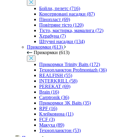
Бойли, пелетс (716)
Консервовані насадки (87)
Пінопласт (69)
Повітряне тісто (120)
Тісто, мастирка, мамалига (72)
Херабуна (7)
Штучні насадки (134)
Прикормки (613)
Прикормки (613)
Прикормки Trinity Baits (172)
Технопланктон Profmontazh (36)
REALFISH (55)
INTERKRILL (58)
PEREKAT (69)
Brain (16)
Carptronik (36)
Прикормки 3K Baits (35)
RPF (16)
Клейковина (11)
FCF (3)
Макуха (89)
Технопланктон (53)