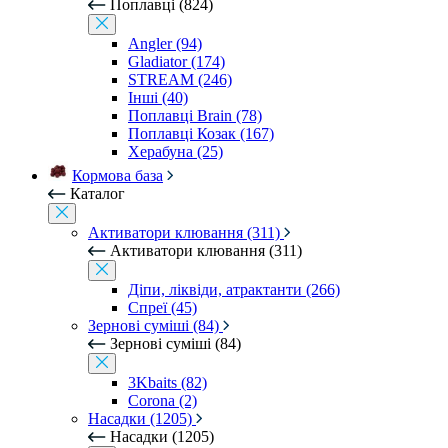
Поплавці (824)
Angler (94)
Gladiator (174)
STREAM (246)
Інші (40)
Поплавці Brain (78)
Поплавці Козак (167)
Херабуна (25)
Кормова база
Каталог
Активатори клювання (311)
Активатори клювання (311)
Діпи, ліквіди, атрактанти (266)
Спреї (45)
Зернові суміші (84)
Зернові суміші (84)
3Kbaits (82)
Corona (2)
Насадки (1205)
Насадки (1205)