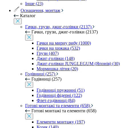
Інше (23)
Оснащення, монтаж
Каталог
Гачки, грузи, джиг-голівки (2137)
Гачки, грузи, джиг-голівки (2137)
Гачки на мирну рибу (1000)
Гачки на хижака (532)
Грузи (407)
Джиг-голівки (148)
Джиг-голівки JUNGLEGUM (Японія) (30)
Мормишка літня (20)
Годівниці (257)
Годівниці (257)
Годівниці пружинні (51)
Годівниці фідерні (122)
Флет-годівниці (84)
Готові монтажі та елементи (658)
Готові монтажі та елементи (658)
Елементи монтажу (197)
Козак (140)