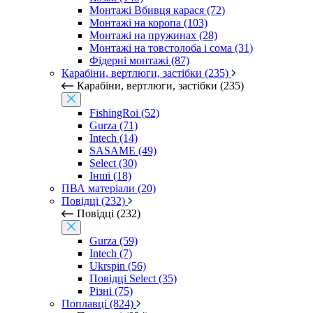
Монтажі Вбивця карася (72)
Монтажі на коропа (103)
Монтажі на пружинах (28)
Монтажі на товстолоба і сома (31)
Фідерні монтажі (87)
Карабіни, вертлюги, застібки (235)
Карабіни, вертлюги, застібки (235)
FishingRoi (52)
Gurza (71)
Intech (14)
SASAME (49)
Select (30)
Інші (18)
ПВА матеріали (20)
Повідці (232)
Повідці (232)
Gurza (59)
Intech (7)
Ukrspin (56)
Повідці Select (35)
Різні (75)
Поплавці (824)