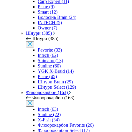
Carp Expert (11)
Різне (9)
Smart (12)
Волосінь Brain (24)
INTECH (5)
Owner (7)
Шнури (385)
Шнури (385)
Favorite (33)
Intech (62)
Shimano (13)
Sunline (60)
YGK X-Braid (14)
Різне (45)
Шнури Brain (29)
Шнури Select (129)
Флюорокарбон (163)
Флюорокарбон (163)
Intech (63)
Sunline (22)
X-Fish (34)
Флюорокарбон Favorite (26)
Флюорокарбон Select (17)