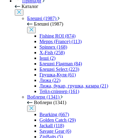
Принади
Каталог
Блешні (1987)
Блешні (1987)
Fishing ROI (874)
Mepps (France) (113)
Spinnex (168)
X-Fish (258)
Інші (2)
Блешні Flagman (84)
Блешні Select (223)
Грушка-Куля (61)
Лижа (22)
Лижа, букар, грушка, казара (21)
Тейл-спіннер (161)
Воблери (1341)
Воблери (1341)
Bearking (667)
Golden Catch (29)
Jackall (118)
Savage Gear (6)
ZipBaits (5)