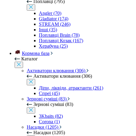
Поплавці (795)
Angler (70)
Gladiator (174)
STREAM (246)
Інші (35)
Поплавці Brain (78)
Поплавці Козак (167)
Херабуна (25)
Кормова база
Каталог
Активатори клювання (306)
Активатори клювання (306)
Діпи, ліквіди, атрактанти (261)
Спреї (45)
Зернові суміші (83)
Зернові суміші (83)
3Kbaits (82)
Corona (1)
Насадки (1205)
Насадки (1205)