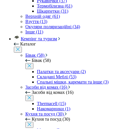
Рукавички (37)
Термобілизна (61)
Шкарпетки (31)
Верхній одяг (61)
Взуття (13)
Окуляри поляризаційні (34)
Інше (11)
Кемпінг та туризм
Каталог
Бівак (58)
Бівак (58)
Палатки та аксесуари (2)
Складані Меблі (53)
Спальні мішки, каремати та інше (3)
Засоби від комах (16)
Засоби від комах (16)
Thermacell (15)
Накомарники (1)
Кухня та посуд (30)
Кухня та посуд (30)