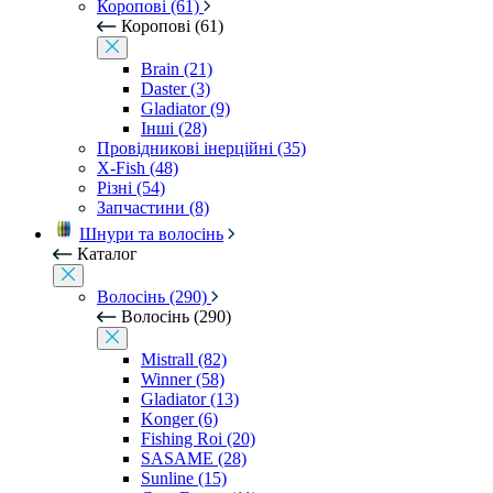
Коропові (61)
Коропові (61)
Brain (21)
Daster (3)
Gladiator (9)
Інші (28)
Провідникові інерційні (35)
X-Fish (48)
Різні (54)
Запчастини (8)
Шнури та волосінь
Каталог
Волосінь (290)
Волосінь (290)
Mistrall (82)
Winner (58)
Gladiator (13)
Konger (6)
Fishing Roi (20)
SASAME (28)
Sunline (15)