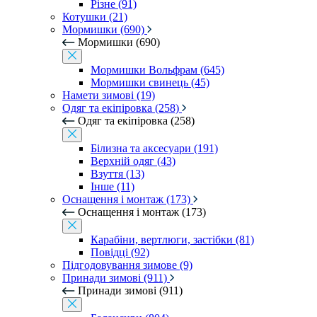
Різне (91)
Котушки (21)
Мормишки (690)
Мормишки (690)
Мормишки Вольфрам (645)
Мормишки свинець (45)
Намети зимові (19)
Одяг та екіпіровка (258)
Одяг та екіпіровка (258)
Білизна та аксесуари (191)
Верхній одяг (43)
Взуття (13)
Інше (11)
Оснащення і монтаж (173)
Оснащення і монтаж (173)
Карабіни, вертлюги, застібки (81)
Повідці (92)
Підгодовування зимове (9)
Принади зимові (911)
Принади зимові (911)