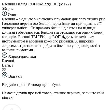
Блешня Fishing ROI Pike 22gr 101 (M122)
53грн.
Опис
Блешня – є однією з ключових приманок для лову хижих риб.
Головною перевагою блешні перед іншими принадами, є її
універсальність. Як правило блешні діляться на підвиди:
коливні і обертаються. Блешні виготовляються різних форм,
кольорів. Блешні TM "Fishing ROI" будуть не замінним
інструментом в арсеналі кожного рибалки. А широкий
асортимент дозволить підібрати блешню у відповідності з
вашими вимогами.
Характеристики
Блешні
Вага, г
22
Відгуки
Відгуків про цей товар ще не було.
Немає відгуків про цей товар, станьте першим, залиште свій
відгук.