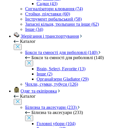
Садки (43)
Сигналізатори клювання (74)
Стойки, підставки (60)
Інструмент рибальський (58)
Запасні кільця, тюльпани та інше (62)
Інше (34)
Зберігання і транспортування
Каталог
Бокси та ємності для риболовлі (140)
Бокси та ємності для риболовлі (140)
Brain, Select, Favorite (13)
Інше (2)
Органайзери Gladiator (29)
Чохли, сумки, тубуси (126)
Одяг та екіпіровка
Каталог
Білизна та аксесуари (233)
Білизна та аксесуари (233)
Головні убори (104)