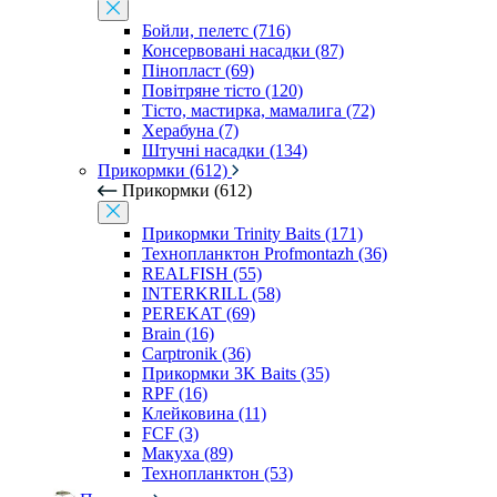
Бойли, пелетс (716)
Консервовані насадки (87)
Пінопласт (69)
Повітряне тісто (120)
Тісто, мастирка, мамалига (72)
Херабуна (7)
Штучні насадки (134)
Прикормки (612)
Прикормки (612)
Прикормки Trinity Baits (171)
Технопланктон Profmontazh (36)
REALFISH (55)
INTERKRILL (58)
PEREKAT (69)
Brain (16)
Carptronik (36)
Прикормки 3K Baits (35)
RPF (16)
Клейковина (11)
FCF (3)
Макуха (89)
Технопланктон (53)