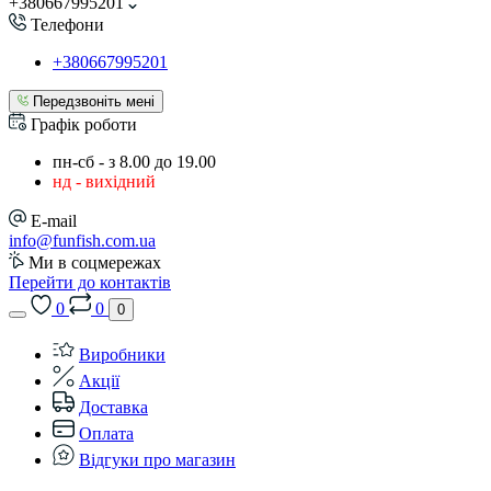
+380667995201
Телефони
+380667995201
Передзвоніть мені
Графік роботи
пн-сб - з 8.00 до 19.00
нд - вихідний
E-mail
info@funfish.com.ua
Ми в соцмережах
Перейти до контактів
0
0
0
Виробники
Акції
Доставка
Оплата
Відгуки про магазин