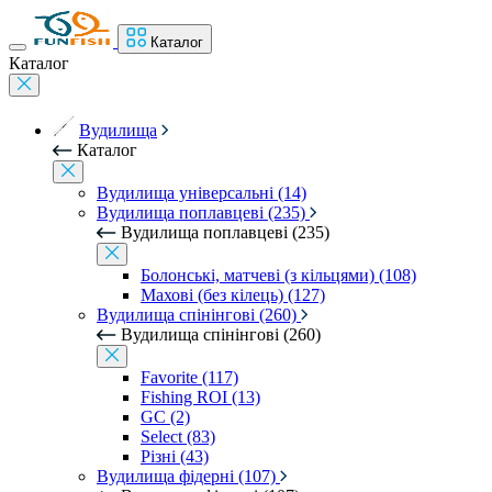
Каталог
Каталог
Вудилища
Каталог
Вудилища універсальні (14)
Вудилища поплавцеві (235)
Вудилища поплавцеві (235)
Болонські, матчеві (з кільцями) (108)
Махові (без кілець) (127)
Вудилища спінінгові (260)
Вудилища спінінгові (260)
Favorite (117)
Fishing ROI (13)
GC (2)
Select (83)
Різні (43)
Вудилища фідерні (107)