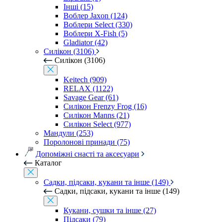
Інші (15)
Воблер Jaxon (124)
Воблери Select (330)
Воблери X-Fish (5)
Gladiator (42)
Силікон (3106)
Силікон (3106)
Keitech (909)
RELAX (1122)
Savage Gear (61)
Силікон Frenzy Frog (16)
Силікон Manns (21)
Силікон Select (977)
Мандули (253)
Поролонові принади (75)
Допоміжні снасті та аксесуари
Каталог
Садки, підсаки, кукани та інше (149)
Садки, підсаки, кукани та інше (149)
Кукани, сушки та інше (27)
Підсаки (79)