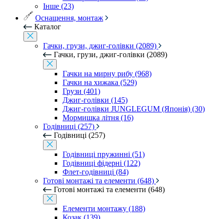
Інше (23)
Оснащення, монтаж
Каталог
Гачки, грузи, джиг-голівки (2089)
Гачки, грузи, джиг-голівки (2089)
Гачки на мирну рибу (968)
Гачки на хижака (529)
Грузи (401)
Джиг-голівки (145)
Джиг-голівки JUNGLEGUM (Японія) (30)
Мормишка літня (16)
Годівниці (257)
Годівниці (257)
Годівниці пружинні (51)
Годівниці фідерні (122)
Флет-годівниці (84)
Готові монтажі та елементи (648)
Готові монтажі та елементи (648)
Елементи монтажу (188)
Козак (139)