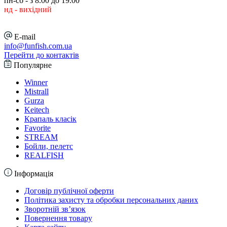
пн-сб - з 8.00 до 19.00
нд - вихідний
E-mail
info@funfish.com.ua
Перейти до контактів
Популярне
Winner
Mistrall
Gurza
Keitech
Крапаль класік
Favorite
STREAM
Бойли, пелетс
REALFISH
Інформація
Договір публічної оферти
Політика захисту та обробки персональних даних
Зворотній зв’язок
Повернення товару