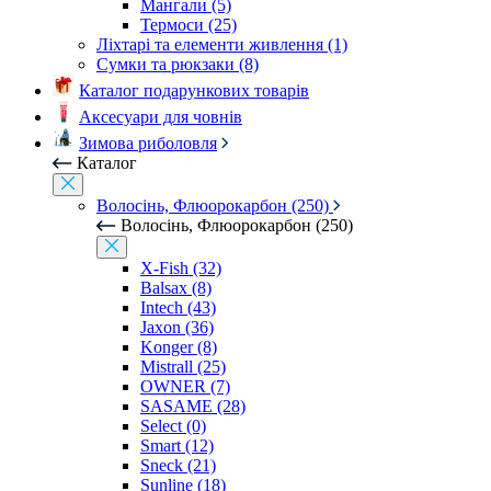
Мангали (5)
Термоси (25)
Ліхтарі та елементи живлення (1)
Сумки та рюкзаки (8)
Каталог подарункових товарів
Аксесуари для човнів
Зимова риболовля
Каталог
Волосінь, Флюорокарбон (250)
Волосінь, Флюорокарбон (250)
X-Fish (32)
Balsax (8)
Intech (43)
Jaxon (36)
Konger (8)
Mistrall (25)
OWNER (7)
SASAME (28)
Select (0)
Smart (12)
Sneck (21)
Sunline (18)