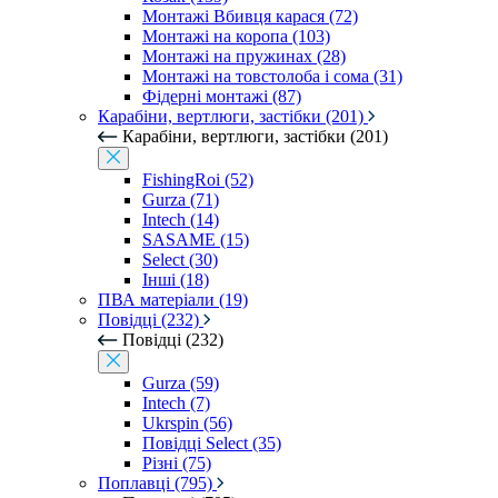
Монтажі Вбивця карася (72)
Монтажі на коропа (103)
Монтажі на пружинах (28)
Монтажі на товстолоба і сома (31)
Фідерні монтажі (87)
Карабіни, вертлюги, застібки (201)
Карабіни, вертлюги, застібки (201)
FishingRoi (52)
Gurza (71)
Intech (14)
SASAME (15)
Select (30)
Інші (18)
ПВА матеріали (19)
Повідці (232)
Повідці (232)
Gurza (59)
Intech (7)
Ukrspin (56)
Повідці Select (35)
Різні (75)
Поплавці (795)