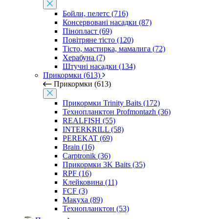
Бойли, пелетс (716)
Консервовані насадки (87)
Пінопласт (69)
Повітряне тісто (120)
Тісто, мастирка, мамалига (72)
Херабуна (7)
Штучні насадки (134)
Прикормки (613)
Прикормки (613)
Прикормки Trinity Baits (172)
Технопланктон Profmontazh (36)
REALFISH (55)
INTERKRILL (58)
PEREKAT (69)
Brain (16)
Carptronik (36)
Прикормки 3K Baits (35)
RPF (16)
Клейковина (11)
FCF (3)
Макуха (89)
Технопланктон (53)