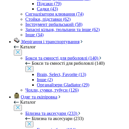
Підсаки (79)
Садки (43)
Сигналізатори клювання (74)
Стойки, підставки (62)
Інструмент рибальський (58)
Запасні кільця, тюльпани та інше (62)
Інше (34)
Зберігання і транспортування
Каталог
Бокси та ємності для риболовлі (140)
Бокси та ємності для риболовлі (140)
Brain, Select, Favorite (13)
Інше (2)
Органайзери Gladiator (29)
Чохли, сумки, тубуси (126)
Одяг та екіпіровка
Каталог
Білизна та аксесуари (233)
Білизна та аксесуари (233)