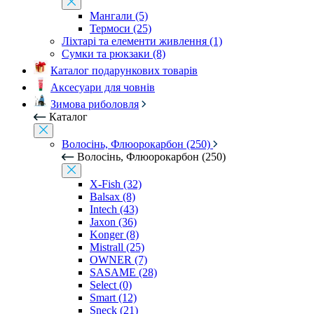
Мангали (5)
Термоси (25)
Ліхтарі та елементи живлення (1)
Сумки та рюкзаки (8)
Каталог подарункових товарів
Аксесуари для човнів
Зимова риболовля
Каталог
Волосінь, Флюорокарбон (250)
Волосінь, Флюорокарбон (250)
X-Fish (32)
Balsax (8)
Intech (43)
Jaxon (36)
Konger (8)
Mistrall (25)
OWNER (7)
SASAME (28)
Select (0)
Smart (12)
Sneck (21)