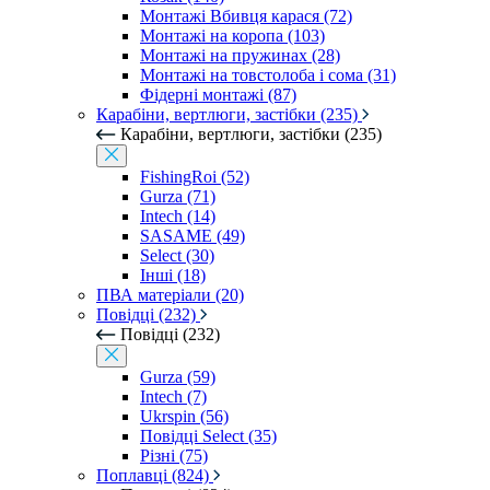
Монтажі Вбивця карася (72)
Монтажі на коропа (103)
Монтажі на пружинах (28)
Монтажі на товстолоба і сома (31)
Фідерні монтажі (87)
Карабіни, вертлюги, застібки (235)
Карабіни, вертлюги, застібки (235)
FishingRoi (52)
Gurza (71)
Intech (14)
SASAME (49)
Select (30)
Інші (18)
ПВА матеріали (20)
Повідці (232)
Повідці (232)
Gurza (59)
Intech (7)
Ukrspin (56)
Повідці Select (35)
Різні (75)
Поплавці (824)