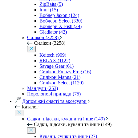
ZipBaits (5)
Інші (15)
Воблер Jaxon (124)
Воблери Select (330)
Воблери X-Fish (29)
Gladiator (42)
Силікон (3258)
Силікон (3258)
Keitech (909)
RELAX (1122)
Savage Gear (61)
Силікон Frenzy Frog (16)
Силікон Manns (21)
Силікон Select (1129)
Мандули (253)
Поролонові принади (75)
Допоміжні снасті та аксесуари
Каталог
Садки, підсаки, кукани та інше (149)
Садки, підсаки, кукани та інше (149)
Кукани, сушки та інше (27)