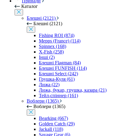
Принади
Каталог
Блешні (2121)
Блешні (2121)
Fishing ROI (874)
Mepps (France) (114)
Spinnex (168)
X-Fish (258)
Інші (2)
Блешні Flagman (84)
Блешні FUNFISH (114)
Блешні Select (242)
Грушка-Куля (61)
Лижа (22)
Лижа, букар, грушка, казара (21)
Тейл-спіннер (161)
Воблери (1365)
Воблери (1365)
Bearking (667)
Golden Catch (29)
Jackall (118)
Savage Gear (6)