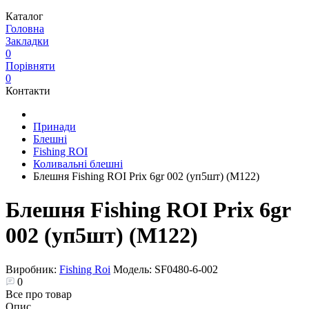
Каталог
Головна
Закладки
0
Порівняти
0
Контакти
Принади
Блешні
Fishing ROI
Коливальні блешні
Блешня Fishing ROI Prix 6gr 002 (уп5шт) (M122)
Блешня Fishing ROI Prix 6gr
002 (уп5шт) (M122)
Виробник:
Fishing Roi
Модель:
SF0480-6-002
0
Все про товар
Опис