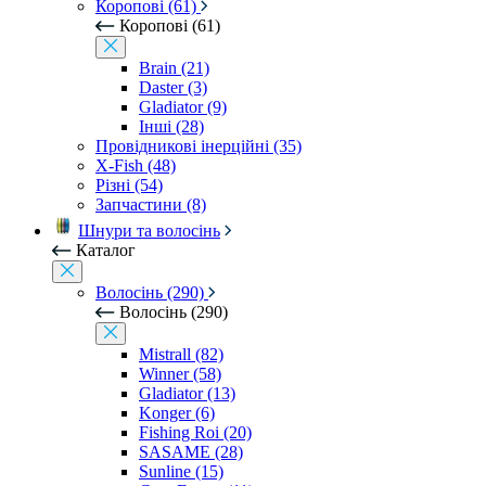
Коропові (61)
Коропові (61)
Brain (21)
Daster (3)
Gladiator (9)
Інші (28)
Провідникові інерційні (35)
X-Fish (48)
Різні (54)
Запчастини (8)
Шнури та волосінь
Каталог
Волосінь (290)
Волосінь (290)
Mistrall (82)
Winner (58)
Gladiator (13)
Konger (6)
Fishing Roi (20)
SASAME (28)
Sunline (15)