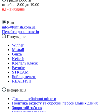
Графік роботи
пн-сб - з 8.00 до 19.00
нд - вихідний
E-mail
info@funfish.com.ua
Перейти до контактів
Популярне
Winner
Mistrall
Gurza
Keitech
Крапаль класік
Favorite
STREAM
Бойли, пелетс
REALFISH
Інформація
Договір публічної оферти
Політика захисту та обробки персональних даних
Зворотній зв’язок