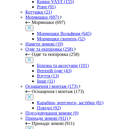
Кивки VAST (155)
Різне (91)
Котушки (21)
Мормишки (697)
Мормишки (697)
Мормишки Вольфрам (645)
Мормишки свинець (52)
Намети зимові (19)
Одяг та екіпіровка (258)
Одяг та екіпіровка (258)
Білизна та аксесуари (191)
Верхній одяг (43)
Взуття (13)
Інше (11)
Оснащення і монтаж (173)
Оснащення і монтаж (173)
Карабіни, вертлюги, застібки (81)
Повідці (92)
Підгодовування зимове (9)
Принади зимові (911)
Принади зимові (911)