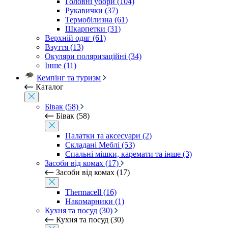
Головні убори (104)
Рукавички (37)
Термобілизна (61)
Шкарпетки (31)
Верхній одяг (61)
Взуття (13)
Окуляри поляризаційні (34)
Інше (11)
Кемпінг та туризм
Каталог
Бівак (58)
Бівак (58)
Палатки та аксесуари (2)
Складані Меблі (53)
Спальні мішки, каремати та інше (3)
Засоби від комах (17)
Засоби від комах (17)
Thermacell (16)
Накомарники (1)
Кухня та посуд (30)
Кухня та посуд (30)