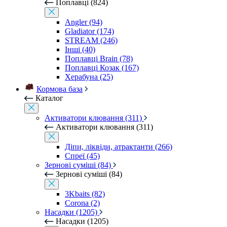
Поплавці (824)
Angler (94)
Gladiator (174)
STREAM (246)
Інші (40)
Поплавці Brain (78)
Поплавці Козак (167)
Херабуна (25)
Кормова база
Каталог
Активатори клювання (311)
Активатори клювання (311)
Діпи, ліквіди, атрактанти (266)
Спреї (45)
Зернові суміші (84)
Зернові суміші (84)
3Kbaits (82)
Corona (2)
Насадки (1205)
Насадки (1205)