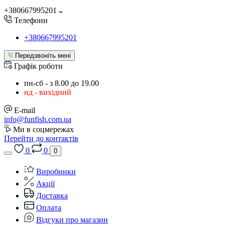
+380667995201
Телефони
+380667995201
Передзвоніть мені
Графік роботи
пн-сб - з 8.00 до 19.00
нд - вихідний
E-mail
info@funfish.com.ua
Ми в соцмережах
Перейти до контактів
0
0
0
Виробники
Акції
Доставка
Оплата
Відгуки про магазин