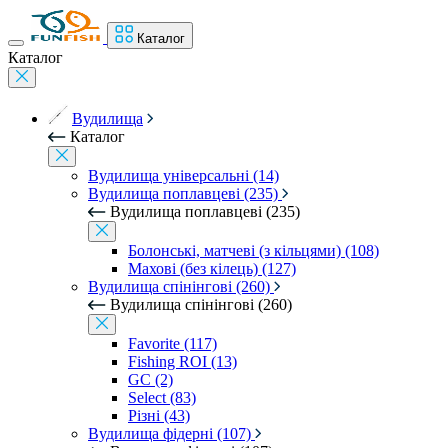
Каталог
Каталог
Вудилища
Каталог
Вудилища універсальні (14)
Вудилища поплавцеві (235)
Вудилища поплавцеві (235)
Болонські, матчеві (з кільцями) (108)
Махові (без кілець) (127)
Вудилища спінінгові (260)
Вудилища спінінгові (260)
Favorite (117)
Fishing ROI (13)
GC (2)
Select (83)
Різні (43)
Вудилища фідерні (107)