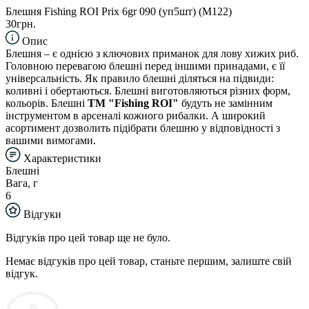
Блешня Fishing ROI Prix 6gr 090 (уп5шт) (M122)
30грн.
Опис
Блешня – є однією з ключових приманок для лову хижих риб.
Головною перевагою блешні перед іншими принадами, є її
універсальність. Як правило блешні діляться на підвиди:
коливні і обертаються. Блешні виготовляються різних форм,
кольорів. Блешні
TM "Fishing ROI"
будуть не замінним
інструментом в арсеналі кожного рибалки. А широкий
асортимент дозволить підібрати блешню у відповідності з
вашими вимогами.
Характеристики
Блешні
Вага, г
6
Відгуки
Відгуків про цей товар ще не було.
Немає відгуків про цей товар, станьте першим, залиште свій
відгук.