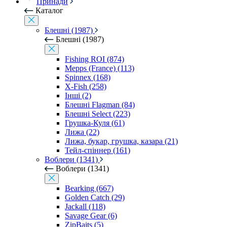
Принади
Каталог
Блешні (1987)
Блешні (1987)
Fishing ROI (874)
Mepps (France) (113)
Spinnex (168)
X-Fish (258)
Інші (2)
Блешні Flagman (84)
Блешні Select (223)
Грушка-Куля (61)
Лижа (22)
Лижа, букар, грушка, казара (21)
Тейл-спіннер (161)
Воблери (1341)
Воблери (1341)
Bearking (667)
Golden Catch (29)
Jackall (118)
Savage Gear (6)
ZipBaits (5)