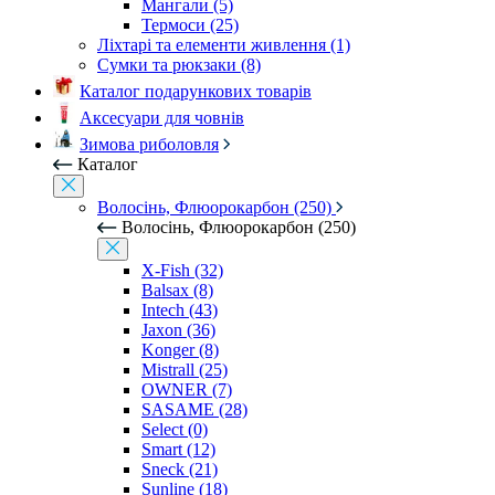
Мангали (5)
Термоси (25)
Ліхтарі та елементи живлення (1)
Сумки та рюкзаки (8)
Каталог подарункових товарів
Аксесуари для човнів
Зимова риболовля
Каталог
Волосінь, Флюорокарбон (250)
Волосінь, Флюорокарбон (250)
X-Fish (32)
Balsax (8)
Intech (43)
Jaxon (36)
Konger (8)
Mistrall (25)
OWNER (7)
SASAME (28)
Select (0)
Smart (12)
Sneck (21)
Sunline (18)