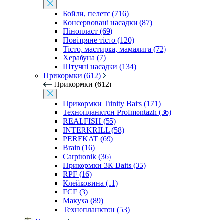
Бойли, пелетс (716)
Консервовані насадки (87)
Пінопласт (69)
Повітряне тісто (120)
Тісто, мастирка, мамалига (72)
Херабуна (7)
Штучні насадки (134)
Прикормки (612)
Прикормки (612)
Прикормки Trinity Baits (171)
Технопланктон Profmontazh (36)
REALFISH (55)
INTERKRILL (58)
PEREKAT (69)
Brain (16)
Carptronik (36)
Прикормки 3K Baits (35)
RPF (16)
Клейковина (11)
FCF (3)
Макуха (89)
Технопланктон (53)