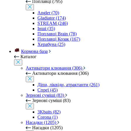
Поплавці (795)
Angler (70)
Gladiator (174)
STREAM (246)
Інші (35)
Поплавці Brain (78)
Поплавці Козак (167)
Херабуна (25)
Кормова база
Каталог
Активатори клювання (306)
Активатори клювання (306)
Діпи, ліквіди, атрактанти (261)
Спреї (45)
Зернові суміші (83)
Зернові суміші (83)
3Kbaits (82)
Corona (1)
Насадки (1205)
Насадки (1205)