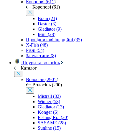
Коропові (61)
Коропові (61)
Brain (21)
Daster (3)
Gladiator (9)
Інші (28)
Провідникові інерційні (35)
X-Fish (48)
Різні (54)
Запчастини (8)
Шнури та волосінь
Каталог
Волосінь (290)
Волосінь (290)
Mistrall (82)
Winner (58)
Gladiator (13)
Konger (6)
Fishing Roi (20)
SASAME (28)
Sunline (15)