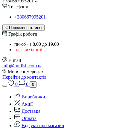
+380667995201
Телефони
+380667995201
Передзвоніть мені
Графік роботи
пн-сб - з 8.00 до 19.00
нд - вихідний
E-mail
info@funfish.com.ua
Ми в соцмережах
Перейти до контактів
0
0
0
Виробники
Акції
Доставка
Оплата
Відгуки про магазин