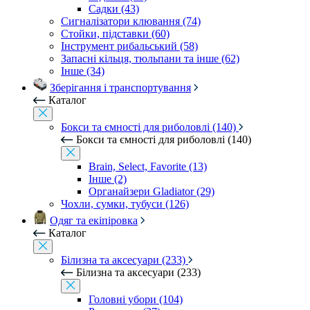
Садки (43)
Сигналізатори клювання (74)
Стойки, підставки (60)
Інструмент рибальський (58)
Запасні кільця, тюльпани та інше (62)
Інше (34)
Зберігання і транспортування
Каталог
Бокси та ємності для риболовлі (140)
Бокси та ємності для риболовлі (140)
Brain, Select, Favorite (13)
Інше (2)
Органайзери Gladiator (29)
Чохли, сумки, тубуси (126)
Одяг та екіпіровка
Каталог
Білизна та аксесуари (233)
Білизна та аксесуари (233)
Головні убори (104)