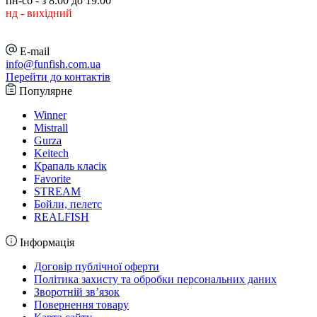
пн-сб - з 8.00 до 19.00
нд - вихідний
E-mail
info@funfish.com.ua
Перейти до контактів
Популярне
Winner
Mistrall
Gurza
Keitech
Крапаль класік
Favorite
STREAM
Бойли, пелетс
REALFISH
Інформація
Договір публічної оферти
Політика захисту та обробки персональних даних
Зворотній зв’язок
Повернення товару