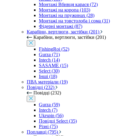
Монтажі Вбивця карася (72)
Монтажі на коропа (103)
Монтажі на пружинах (28)
Монтажі на товстолоба і сома (31)
Фідерні монтажі (87)
Карабіни, вертлюги, застібки (201)
Карабіни, вертлюги, застібки (201)
FishingRoi (52)
Gurza (71)
Intech (14)
SASAME (15)
Select (30)
Інші (18)
ПВА матеріали (19)
Повідці (232)
Повідці (232)
Gurza (59)
Intech (7)
Ukrspin (56)
Повідці Select (35)
Різні (75)
Поплавці (795)