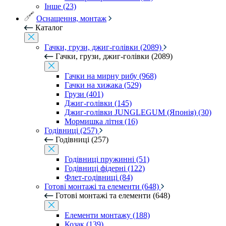
Інше (23)
Оснащення, монтаж
Каталог
Гачки, грузи, джиг-голівки (2089)
Гачки, грузи, джиг-голівки (2089)
Гачки на мирну рибу (968)
Гачки на хижака (529)
Грузи (401)
Джиг-голівки (145)
Джиг-голівки JUNGLEGUM (Японія) (30)
Мормишка літня (16)
Годівниці (257)
Годівниці (257)
Годівниці пружинні (51)
Годівниці фідерні (122)
Флет-годівниці (84)
Готові монтажі та елементи (648)
Готові монтажі та елементи (648)
Елементи монтажу (188)
Козак (139)