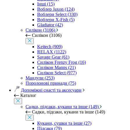
Інші (15)
Воблер Jaxon (124)
Воблери Select (330)
Воблери X-Fish (5)
Gladiator (42)
Силікон (3106)
Силікон (3106)
Keitech (909)
RELAX (1122)
Savage Gear (61)
Силікон Frenzy Frog (16)
Силікон Manns (21)
Силікон Select (977)
Мандули (253)
Поролонові принади (75)
Допоміжні снасті та аксесуари
Каталог
Садки, підсаки, кукани та інше (149)
Садки, підсаки, кукани та інше (149)
Кукани, сушки та інше (27)
Підсаки (79)