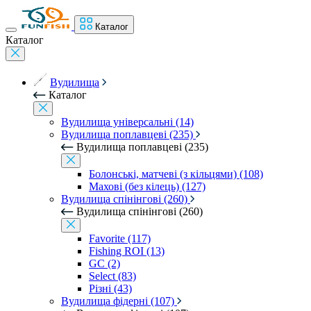
Каталог
Каталог
Вудилища
Каталог
Вудилища універсальні (14)
Вудилища поплавцеві (235)
Вудилища поплавцеві (235)
Болонські, матчеві (з кільцями) (108)
Махові (без кілець) (127)
Вудилища спінінгові (260)
Вудилища спінінгові (260)
Favorite (117)
Fishing ROI (13)
GC (2)
Select (83)
Різні (43)
Вудилища фідерні (107)