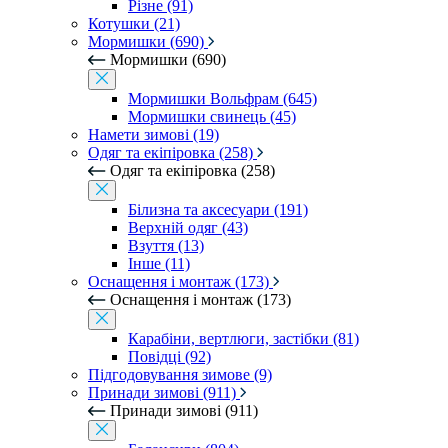
Різне (91)
Котушки (21)
Мормишки (690)
Мормишки (690)
Мормишки Вольфрам (645)
Мормишки свинець (45)
Намети зимові (19)
Одяг та екіпіровка (258)
Одяг та екіпіровка (258)
Білизна та аксесуари (191)
Верхній одяг (43)
Взуття (13)
Інше (11)
Оснащення і монтаж (173)
Оснащення і монтаж (173)
Карабіни, вертлюги, застібки (81)
Повідці (92)
Підгодовування зимове (9)
Принади зимові (911)
Принади зимові (911)