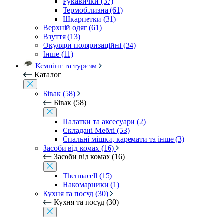
Рукавички (37)
Термобілизна (61)
Шкарпетки (31)
Верхній одяг (61)
Взуття (13)
Окуляри поляризаційні (34)
Інше (11)
Кемпінг та туризм
Каталог
Бівак (58)
Бівак (58)
Палатки та аксесуари (2)
Складані Меблі (53)
Спальні мішки, каремати та інше (3)
Засоби від комах (16)
Засоби від комах (16)
Thermacell (15)
Накомарники (1)
Кухня та посуд (30)
Кухня та посуд (30)