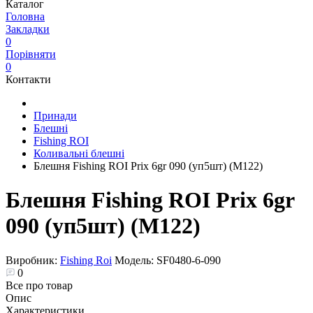
Каталог
Головна
Закладки
0
Порівняти
0
Контакти
Принади
Блешні
Fishing ROI
Коливальні блешні
Блешня Fishing ROI Prix 6gr 090 (уп5шт) (M122)
Блешня Fishing ROI Prix 6gr
090 (уп5шт) (M122)
Виробник:
Fishing Roi
Модель:
SF0480-6-090
0
Все про товар
Опис
Характеристики