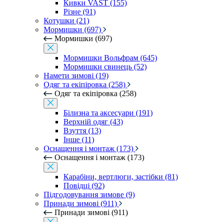
Кивки VAST (155)
Різне (91)
Котушки (21)
Мормишки (697)
Мормишки (697)
Мормишки Вольфрам (645)
Мормишки свинець (52)
Намети зимові (19)
Одяг та екіпіровка (258)
Одяг та екіпіровка (258)
Білизна та аксесуари (191)
Верхній одяг (43)
Взуття (13)
Інше (11)
Оснащення і монтаж (173)
Оснащення і монтаж (173)
Карабіни, вертлюги, застібки (81)
Повідці (92)
Підгодовування зимове (9)
Принади зимові (911)
Принади зимові (911)