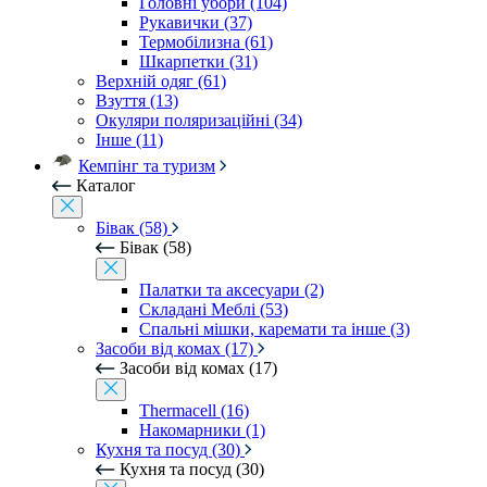
Головні убори (104)
Рукавички (37)
Термобілизна (61)
Шкарпетки (31)
Верхній одяг (61)
Взуття (13)
Окуляри поляризаційні (34)
Інше (11)
Кемпінг та туризм
Каталог
Бівак (58)
Бівак (58)
Палатки та аксесуари (2)
Складані Меблі (53)
Спальні мішки, каремати та інше (3)
Засоби від комах (17)
Засоби від комах (17)
Thermacell (16)
Накомарники (1)
Кухня та посуд (30)
Кухня та посуд (30)