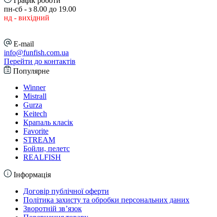
Графік роботи
пн-сб - з 8.00 до 19.00
нд - вихідний
E-mail
info@funfish.com.ua
Перейти до контактів
Популярне
Winner
Mistrall
Gurza
Keitech
Крапаль класік
Favorite
STREAM
Бойли, пелетс
REALFISH
Інформація
Договір публічної оферти
Політика захисту та обробки персональних даних
Зворотній зв’язок