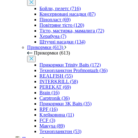
Бойли, пелетс (716)
Консервовані насадки (87)
Пінопласт (69)
Повітряне тісто (120)
Тісто, мастирка, мамалига (72)
Херабуна (7)
Штучні насадки (134)
Прикормки (613)
Прикормки (613)
Прикормки Trinity Baits (172)
Технопланктон Profmontazh (36)
REALFISH (55)
INTERKRILL (58)
PEREKAT (69)
Brain (16)
Carptronik (36)
Прикормки 3K Baits (35)
RPF (16)
Клейковина (11)
FCF (3)
Макуха (89)
Технопланктон (53)