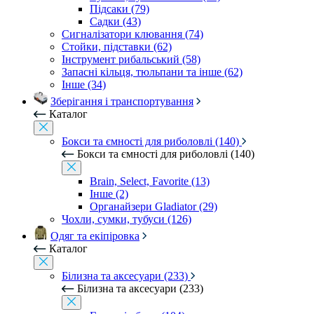
Підсаки (79)
Садки (43)
Сигналізатори клювання (74)
Стойки, підставки (62)
Інструмент рибальський (58)
Запасні кільця, тюльпани та інше (62)
Інше (34)
Зберігання і транспортування
Каталог
Бокси та ємності для риболовлі (140)
Бокси та ємності для риболовлі (140)
Brain, Select, Favorite (13)
Інше (2)
Органайзери Gladiator (29)
Чохли, сумки, тубуси (126)
Одяг та екіпіровка
Каталог
Білизна та аксесуари (233)
Білизна та аксесуари (233)