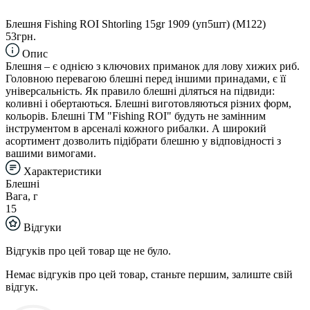
Блешня Fishing ROI Shtorling 15gr 1909 (уп5шт) (M122)
53грн.
Опис
Блешня – є однією з ключових приманок для лову хижих риб.
Головною перевагою блешні перед іншими принадами, є її
універсальність. Як правило блешні діляться на підвиди:
коливні і обертаються. Блешні виготовляються різних форм,
кольорів. Блешні TM "Fishing ROI" будуть не замінним
інструментом в арсеналі кожного рибалки. А широкий
асортимент дозволить підібрати блешню у відповідності з
вашими вимогами.
Характеристики
Блешні
Вага, г
15
Відгуки
Відгуків про цей товар ще не було.
Немає відгуків про цей товар, станьте першим, залиште свій
відгук.