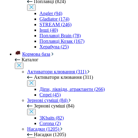
Поплавці (824)
Angler (94)
Gladiator (174)
STREAM (246)
Інші (40)
Поплавці Brain (78)
Поплавці Козак (167)
Херабуна (25)
Кормова база
Каталог
Активатори клювання (311)
Активатори клювання (311)
Діпи, ліквіди, атрактанти (266)
Спреї (45)
Зернові суміші (84)
Зернові суміші (84)
3Kbaits (82)
Corona (2)
Насадки (1205)
Насадки (1205)