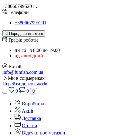
+380667995201
Телефони
+380667995201
Передзвоніть мені
Графік роботи
пн-сб - з 8.00 до 19.00
нд - вихідний
E-mail
info@funfish.com.ua
Ми в соцмережах
Перейти до контактів
0
0
0
Виробники
Акції
Доставка
Оплата
Відгуки про магазин