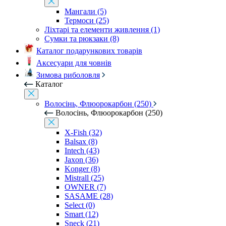
Мангали (5)
Термоси (25)
Ліхтарі та елементи живлення (1)
Сумки та рюкзаки (8)
Каталог подарункових товарів
Аксесуари для човнів
Зимова риболовля
Каталог
Волосінь, Флюорокарбон (250)
Волосінь, Флюорокарбон (250)
X-Fish (32)
Balsax (8)
Intech (43)
Jaxon (36)
Konger (8)
Mistrall (25)
OWNER (7)
SASAME (28)
Select (0)
Smart (12)
Sneck (21)