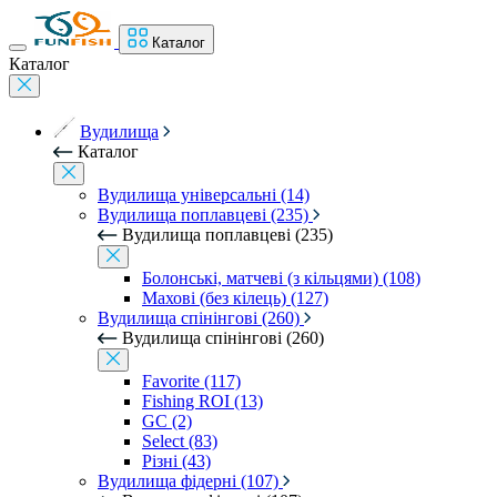
Каталог
Каталог
Вудилища
Каталог
Вудилища універсальні (14)
Вудилища поплавцеві (235)
Вудилища поплавцеві (235)
Болонські, матчеві (з кільцями) (108)
Махові (без кілець) (127)
Вудилища спінінгові (260)
Вудилища спінінгові (260)
Favorite (117)
Fishing ROI (13)
GC (2)
Select (83)
Різні (43)
Вудилища фідерні (107)