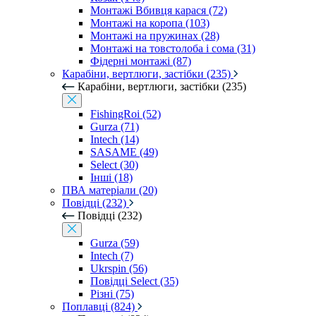
Монтажі Вбивця карася (72)
Монтажі на коропа (103)
Монтажі на пружинах (28)
Монтажі на товстолоба і сома (31)
Фідерні монтажі (87)
Карабіни, вертлюги, застібки (235)
Карабіни, вертлюги, застібки (235)
FishingRoi (52)
Gurza (71)
Intech (14)
SASAME (49)
Select (30)
Інші (18)
ПВА матеріали (20)
Повідці (232)
Повідці (232)
Gurza (59)
Intech (7)
Ukrspin (56)
Повідці Select (35)
Різні (75)
Поплавці (824)