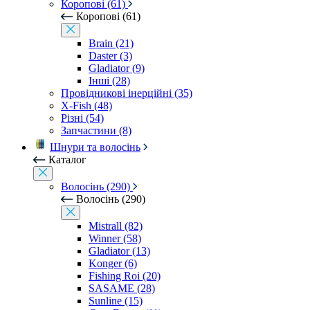
Коропові (61)
Коропові (61)
Brain (21)
Daster (3)
Gladiator (9)
Інші (28)
Провідникові інерційні (35)
X-Fish (48)
Різні (54)
Запчастини (8)
Шнури та волосінь
Каталог
Волосінь (290)
Волосінь (290)
Mistrall (82)
Winner (58)
Gladiator (13)
Konger (6)
Fishing Roi (20)
SASAME (28)
Sunline (15)