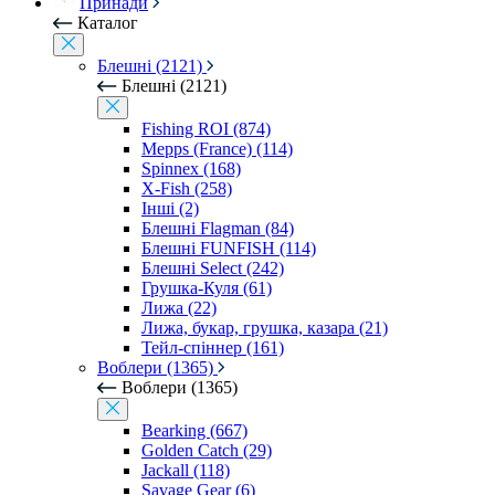
Принади
Каталог
Блешні (2121)
Блешні (2121)
Fishing ROI (874)
Mepps (France) (114)
Spinnex (168)
X-Fish (258)
Інші (2)
Блешні Flagman (84)
Блешні FUNFISH (114)
Блешні Select (242)
Грушка-Куля (61)
Лижа (22)
Лижа, букар, грушка, казара (21)
Тейл-спіннер (161)
Воблери (1365)
Воблери (1365)
Bearking (667)
Golden Catch (29)
Jackall (118)
Savage Gear (6)