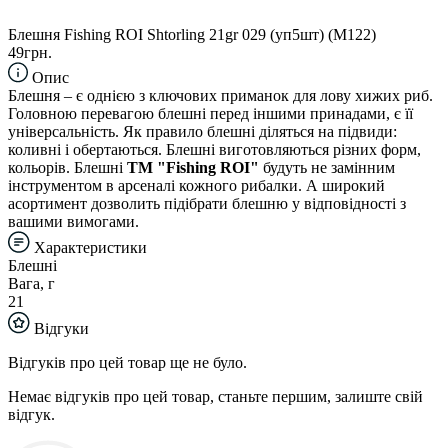
Блешня Fishing ROI Shtorling 21gr 029 (уп5шт) (M122)
49грн.
Опис
Блешня – є однією з ключових приманок для лову хижих риб.
Головною перевагою блешні перед іншими принадами, є її
універсальність. Як правило блешні діляться на підвиди:
коливні і обертаються. Блешні виготовляються різних форм,
кольорів. Блешні
TM "Fishing ROI"
будуть не замінним
інструментом в арсеналі кожного рибалки. А широкий
асортимент дозволить підібрати блешню у відповідності з
вашими вимогами.
Характеристики
Блешні
Вага, г
21
Відгуки
Відгуків про цей товар ще не було.
Немає відгуків про цей товар, станьте першим, залиште свій
відгук.