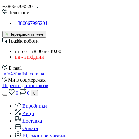
+380667995201
Телефони
+380667995201
Передзвоніть мені
Графік роботи
пн-сб - з 8.00 до 19.00
нд - вихідний
E-mail
info@funfish.com.ua
Ми в соцмережах
Перейти до контактів
0
0
0
Виробники
Акції
Доставка
Оплата
Відгуки про магазин