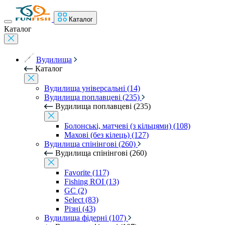
Каталог
Каталог
Вудилища
Каталог
Вудилища універсальні (14)
Вудилища поплавцеві (235)
Вудилища поплавцеві (235)
Болонські, матчеві (з кільцями) (108)
Махові (без кілець) (127)
Вудилища спінінгові (260)
Вудилища спінінгові (260)
Favorite (117)
Fishing ROI (13)
GC (2)
Select (83)
Різні (43)
Вудилища фідерні (107)