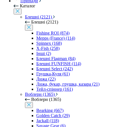
Принади
Каталог
Блешні (2121)
Блешні (2121)
Fishing ROI (874)
Mepps (France) (114)
Spinnex (168)
X-Fish (258)
Інші (2)
Блешні Flagman (84)
Блешні FUNFISH (114)
Блешні Select (242)
Грушка-Куля (61)
Лижа (22)
Лижа, букар, грушка, казара (21)
Тейл-спіннер (161)
Воблери (1365)
Воблери (1365)
Bearking (667)
Golden Catch (29)
Jackall (118)
Savage Gear (6)