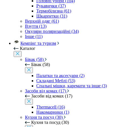
Головні убори (104)
Рукавички (37)
Термобілизна (61)
Шкарпетки (31)
Верхній одяг (61)
Взуття (13)
Окуляри поляризаційні (34)
Інше (11)
Кемпінг та туризм
Каталог
Бівак (58)
Бівак (58)
Палатки та аксесуари (2)
Складані Меблі (53)
Спальні мішки, каремати та інше (3)
Засоби від комах (17)
Засоби від комах (17)
Thermacell (16)
Накомарники (1)
Кухня та посуд (30)
Кухня та посуд (30)