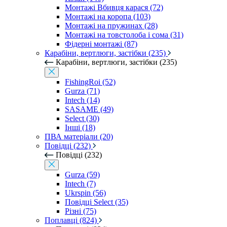
Монтажі Вбивця карася (72)
Монтажі на коропа (103)
Монтажі на пружинах (28)
Монтажі на товстолоба і сома (31)
Фідерні монтажі (87)
Карабіни, вертлюги, застібки (235)
Карабіни, вертлюги, застібки (235)
FishingRoi (52)
Gurza (71)
Intech (14)
SASAME (49)
Select (30)
Інші (18)
ПВА матеріали (20)
Повідці (232)
Повідці (232)
Gurza (59)
Intech (7)
Ukrspin (56)
Повідці Select (35)
Різні (75)
Поплавці (824)