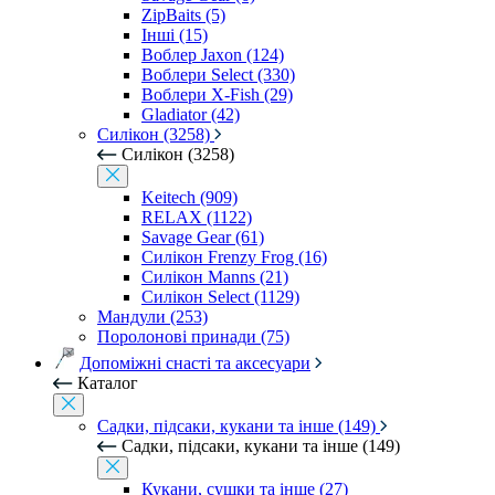
ZipBaits (5)
Інші (15)
Воблер Jaxon (124)
Воблери Select (330)
Воблери X-Fish (29)
Gladiator (42)
Силікон (3258)
Силікон (3258)
Keitech (909)
RELAX (1122)
Savage Gear (61)
Силікон Frenzy Frog (16)
Силікон Manns (21)
Силікон Select (1129)
Мандули (253)
Поролонові принади (75)
Допоміжні снасті та аксесуари
Каталог
Садки, підсаки, кукани та інше (149)
Садки, підсаки, кукани та інше (149)
Кукани, сушки та інше (27)