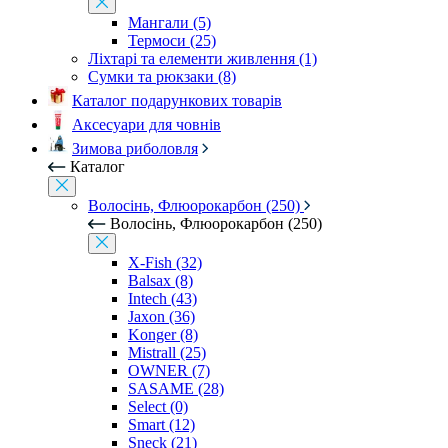
Мангали (5)
Термоси (25)
Ліхтарі та елементи живлення (1)
Сумки та рюкзаки (8)
Каталог подарункових товарів
Аксесуари для човнів
Зимова риболовля
Каталог
Волосінь, Флюорокарбон (250)
Волосінь, Флюорокарбон (250)
X-Fish (32)
Balsax (8)
Intech (43)
Jaxon (36)
Konger (8)
Mistrall (25)
OWNER (7)
SASAME (28)
Select (0)
Smart (12)
Sneck (21)