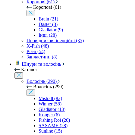
Коропові (61)
Коропові (61)
Brain (21)
Daster (3)
Gladiator (9)
Інші (28)
Провідникові інерційні (35)
X-Fish (48)
Різні (54)
Запчастини (8)
Шнури та волосінь
Каталог
Волосінь (290)
Волосінь (290)
Mistrall (82)
Winner (58)
Gladiator (13)
Konger (6)
Fishing Roi (20)
SASAME (28)
Sunline (15)