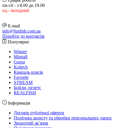
Графік роботи
пн-сб - з 8.00 до 19.00
нд - вихідний
E-mail
info@funfish.com.ua
Перейти до контактів
Популярне
Winner
Mistrall
Gurza
Keitech
Крапаль класік
Favorite
STREAM
Бойли, пелетс
REALFISH
Інформація
Договір публічної оферти
Політика захисту та обробки персональних даних
Зворотній зв’язок