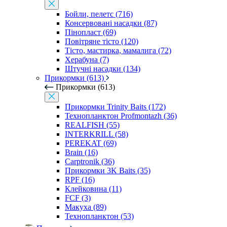
Бойли, пелетс (716)
Консервовані насадки (87)
Пінопласт (69)
Повітряне тісто (120)
Тісто, мастирка, мамалига (72)
Херабуна (7)
Штучні насадки (134)
Прикормки (613)
Прикормки (613)
Прикормки Trinity Baits (172)
Технопланктон Profmontazh (36)
REALFISH (55)
INTERKRILL (58)
PEREKAT (69)
Brain (16)
Carptronik (36)
Прикормки 3K Baits (35)
RPF (16)
Клейковина (11)
FCF (3)
Макуха (89)
Технопланктон (53)