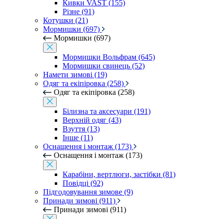
Кивки VAST (155)
Різне (91)
Котушки (21)
Мормишки (697)
Мормишки (697)
Мормишки Вольфрам (645)
Мормишки свинець (52)
Намети зимові (19)
Одяг та екіпіровка (258)
Одяг та екіпіровка (258)
Білизна та аксесуари (191)
Верхній одяг (43)
Взуття (13)
Інше (11)
Оснащення і монтаж (173)
Оснащення і монтаж (173)
Карабіни, вертлюги, застібки (81)
Повідці (92)
Підгодовування зимове (9)
Принади зимові (911)
Принади зимові (911)