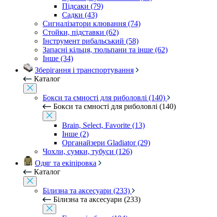
Підсаки (79)
Садки (43)
Сигналізатори клювання (74)
Стойки, підставки (62)
Інструмент рибальський (58)
Запасні кільця, тюльпани та інше (62)
Інше (34)
Зберігання і транспортування
Каталог
Бокси та ємності для риболовлі (140)
Бокси та ємності для риболовлі (140)
Brain, Select, Favorite (13)
Інше (2)
Органайзери Gladiator (29)
Чохли, сумки, тубуси (126)
Одяг та екіпіровка
Каталог
Білизна та аксесуари (233)
Білизна та аксесуари (233)