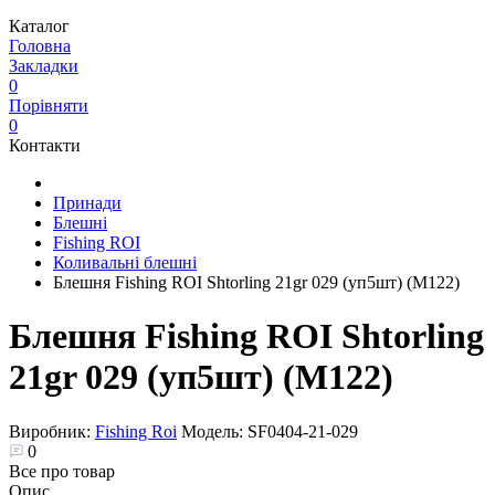
Каталог
Головна
Закладки
0
Порівняти
0
Контакти
Принади
Блешні
Fishing ROI
Коливальні блешні
Блешня Fishing ROI Shtorling 21gr 029 (уп5шт) (M122)
Блешня Fishing ROI Shtorling
21gr 029 (уп5шт) (M122)
Виробник:
Fishing Roi
Модель:
SF0404-21-029
0
Все про товар
Опис