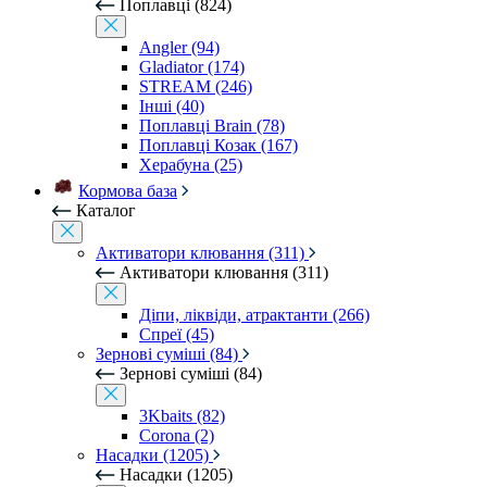
Поплавці (824)
Angler (94)
Gladiator (174)
STREAM (246)
Інші (40)
Поплавці Brain (78)
Поплавці Козак (167)
Херабуна (25)
Кормова база
Каталог
Активатори клювання (311)
Активатори клювання (311)
Діпи, ліквіди, атрактанти (266)
Спреї (45)
Зернові суміші (84)
Зернові суміші (84)
3Kbaits (82)
Corona (2)
Насадки (1205)
Насадки (1205)