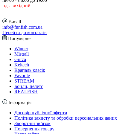
пн-сб - з 8.00 до 19.00
нд - вихідний
E-mail
info@funfish.com.ua
Перейти до контактів
Популярне
Winner
Mistrall
Gurza
Keitech
Крапаль класік
Favorite
STREAM
Бойли, пелетс
REALFISH
Інформація
Договір публічної оферти
Політика захисту та обробки персональних даних
Зворотній зв’язок
Повернення товару