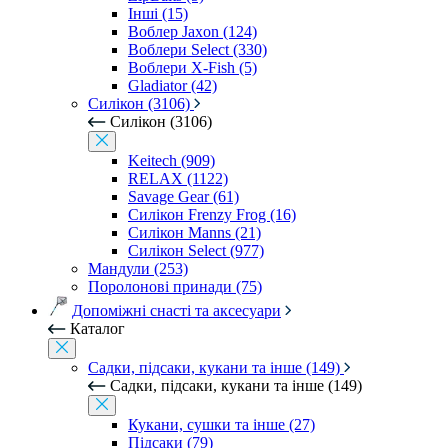
Інші (15)
Воблер Jaxon (124)
Воблери Select (330)
Воблери X-Fish (5)
Gladiator (42)
Силікон (3106)
Силікон (3106)
Keitech (909)
RELAX (1122)
Savage Gear (61)
Силікон Frenzy Frog (16)
Силікон Manns (21)
Силікон Select (977)
Мандули (253)
Поролонові принади (75)
Допоміжні снасті та аксесуари
Каталог
Садки, підсаки, кукани та інше (149)
Садки, підсаки, кукани та інше (149)
Кукани, сушки та інше (27)
Підсаки (79)