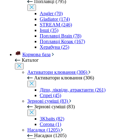
Поплавці (795)
Angler (70)
Gladiator (174)
STREAM (246)
Інші (35)
Поплавці Brain (78)
Поплавці Козак (167)
Херабуна (25)
Кормова база
Каталог
Активатори клювання (306)
Активатори клювання (306)
Діпи, ліквіди, атрактанти (261)
Спреї (45)
Зернові суміші (83)
Зернові суміші (83)
3Kbaits (82)
Corona (1)
Насадки (1205)
Насадки (1205)