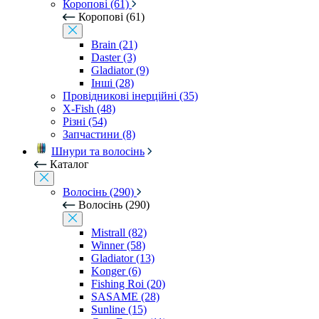
Коропові (61)
Коропові (61)
Brain (21)
Daster (3)
Gladiator (9)
Інші (28)
Провідникові інерційні (35)
X-Fish (48)
Різні (54)
Запчастини (8)
Шнури та волосінь
Каталог
Волосінь (290)
Волосінь (290)
Mistrall (82)
Winner (58)
Gladiator (13)
Konger (6)
Fishing Roi (20)
SASAME (28)
Sunline (15)