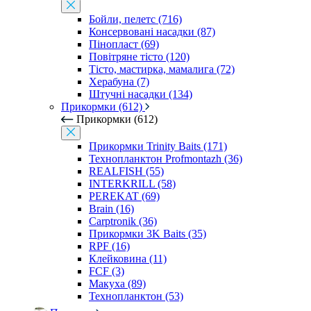
Бойли, пелетс (716)
Консервовані насадки (87)
Пінопласт (69)
Повітряне тісто (120)
Тісто, мастирка, мамалига (72)
Херабуна (7)
Штучні насадки (134)
Прикормки (612)
Прикормки (612)
Прикормки Trinity Baits (171)
Технопланктон Profmontazh (36)
REALFISH (55)
INTERKRILL (58)
PEREKAT (69)
Brain (16)
Carptronik (36)
Прикормки 3K Baits (35)
RPF (16)
Клейковина (11)
FCF (3)
Макуха (89)
Технопланктон (53)