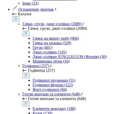
Інше (23)
Оснащення, монтаж
Каталог
Гачки, грузи, джиг-голівки (2089)
Гачки, грузи, джиг-голівки (2089)
Гачки на мирну рибу (968)
Гачки на хижака (529)
Грузи (401)
Джиг-голівки (145)
Джиг-голівки JUNGLEGUM (Японія) (30)
Мормишка літня (16)
Годівниці (257)
Годівниці (257)
Годівниці пружинні (51)
Годівниці фідерні (122)
Флет-годівниці (84)
Готові монтажі та елементи (648)
Готові монтажі та елементи (648)
Елементи монтажу (188)
Козак (139)