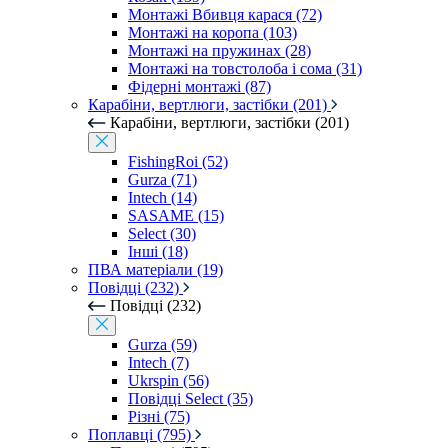
Монтажі Вбивця карася (72)
Монтажі на коропа (103)
Монтажі на пружинах (28)
Монтажі на товстолоба і сома (31)
Фідерні монтажі (87)
Карабіни, вертлюги, застібки (201)
Карабіни, вертлюги, застібки (201)
FishingRoi (52)
Gurza (71)
Intech (14)
SASAME (15)
Select (30)
Інші (18)
ПВА матеріали (19)
Повідці (232)
Повідці (232)
Gurza (59)
Intech (7)
Ukrspin (56)
Повідці Select (35)
Різні (75)
Поплавці (795)