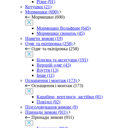
Різне (91)
Котушки (21)
Мормишки (690)
Мормишки (690)
Мормишки Вольфрам (645)
Мормишки свинець (45)
Намети зимові (19)
Одяг та екіпіровка (258)
Одяг та екіпіровка (258)
Білизна та аксесуари (191)
Верхній одяг (43)
Взуття (13)
Інше (11)
Оснащення і монтаж (173)
Оснащення і монтаж (173)
Карабіни, вертлюги, застібки (81)
Повідці (92)
Підгодовування зимове (9)
Принади зимові (911)
Принади зимові (911)