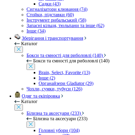
Садки (43)
Сигналізатори клювання (74)
Стойки, підставки (60)
Інструмент рибальський (58)
Запасні кільця, тюльпани та інше (62)
Інше (34)
Зберігання і транспортування
Каталог
Бокси та ємності для риболовлі (140)
Бокси та ємності для риболовлі (140)
Brain, Select, Favorite (13)
Інше (2)
Органайзери Gladiator (29)
Чохли, сумки, тубуси (126)
Одяг та екіпіровка
Каталог
Білизна та аксесуари (233)
Білизна та аксесуари (233)
Головні убори (104)