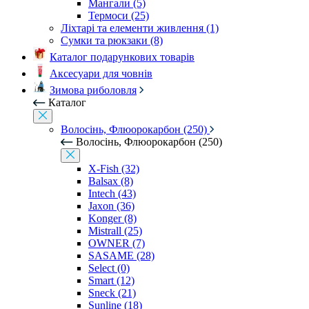
Мангали (5)
Термоси (25)
Ліхтарі та елементи живлення (1)
Сумки та рюкзаки (8)
Каталог подарункових товарів
Аксесуари для човнів
Зимова риболовля
Каталог
Волосінь, Флюорокарбон (250)
Волосінь, Флюорокарбон (250)
X-Fish (32)
Balsax (8)
Intech (43)
Jaxon (36)
Konger (8)
Mistrall (25)
OWNER (7)
SASAME (28)
Select (0)
Smart (12)
Sneck (21)
Sunline (18)