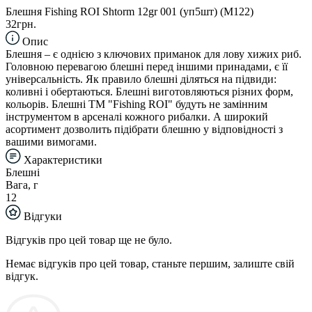
Блешня Fishing ROI Shtorm 12gr 001 (уп5шт) (M122)
32грн.
Опис
Блешня – є однією з ключових приманок для лову хижих риб.
Головною перевагою блешні перед іншими принадами, є її
універсальність. Як правило блешні діляться на підвиди:
коливні і обертаються. Блешні виготовляються різних форм,
кольорів. Блешні TM "Fishing ROI" будуть не замінним
інструментом в арсеналі кожного рибалки. А широкий
асортимент дозволить підібрати блешню у відповідності з
вашими вимогами.
Характеристики
Блешні
Вага, г
12
Відгуки
Відгуків про цей товар ще не було.
Немає відгуків про цей товар, станьте першим, залиште свій
відгук.