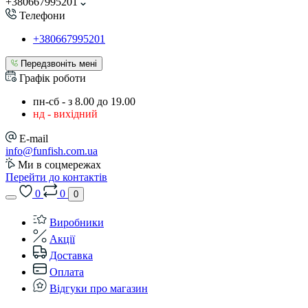
+380667995201
Телефони
+380667995201
Передзвоніть мені
Графік роботи
пн-сб - з 8.00 до 19.00
нд - вихідний
E-mail
info@funfish.com.ua
Ми в соцмережах
Перейти до контактів
0
0
0
Виробники
Акції
Доставка
Оплата
Відгуки про магазин