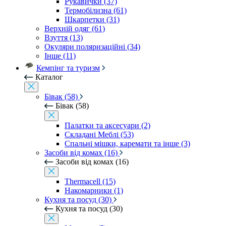
Рукавички (37)
Термобілизна (61)
Шкарпетки (31)
Верхній одяг (61)
Взуття (13)
Окуляри поляризаційні (34)
Інше (11)
Кемпінг та туризм
Каталог
Бівак (58)
Бівак (58)
Палатки та аксесуари (2)
Складані Меблі (53)
Спальні мішки, каремати та інше (3)
Засоби від комах (16)
Засоби від комах (16)
Thermacell (15)
Накомарники (1)
Кухня та посуд (30)
Кухня та посуд (30)