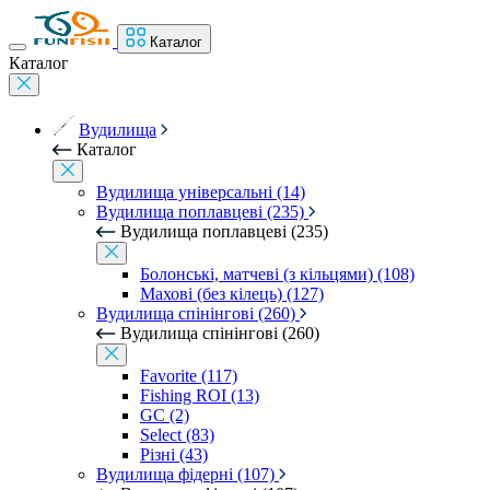
Каталог
Каталог
Вудилища
Каталог
Вудилища універсальні (14)
Вудилища поплавцеві (235)
Вудилища поплавцеві (235)
Болонські, матчеві (з кільцями) (108)
Махові (без кілець) (127)
Вудилища спінінгові (260)
Вудилища спінінгові (260)
Favorite (117)
Fishing ROI (13)
GC (2)
Select (83)
Різні (43)
Вудилища фідерні (107)