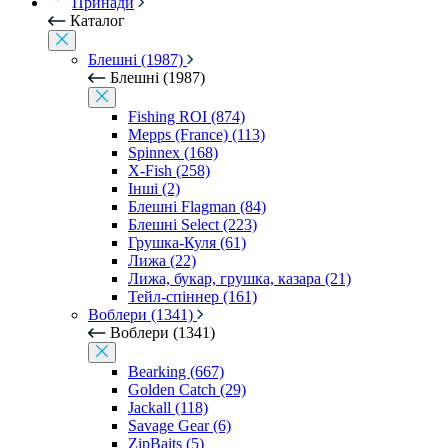
Принади
Каталог
Блешні (1987)
Блешні (1987)
Fishing ROI (874)
Mepps (France) (113)
Spinnex (168)
X-Fish (258)
Інші (2)
Блешні Flagman (84)
Блешні Select (223)
Грушка-Куля (61)
Лижа (22)
Лижа, букар, грушка, казара (21)
Тейл-спіннер (161)
Воблери (1341)
Воблери (1341)
Bearking (667)
Golden Catch (29)
Jackall (118)
Savage Gear (6)
ZipBaits (5)