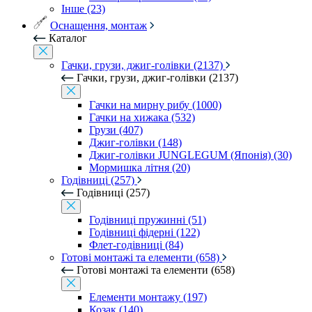
Інше (23)
Оснащення, монтаж
Каталог
Гачки, грузи, джиг-голівки (2137)
Гачки, грузи, джиг-голівки (2137)
Гачки на мирну рибу (1000)
Гачки на хижака (532)
Грузи (407)
Джиг-голівки (148)
Джиг-голівки JUNGLEGUM (Японія) (30)
Мормишка літня (20)
Годівниці (257)
Годівниці (257)
Годівниці пружинні (51)
Годівниці фідерні (122)
Флет-годівниці (84)
Готові монтажі та елементи (658)
Готові монтажі та елементи (658)
Елементи монтажу (197)
Козак (140)