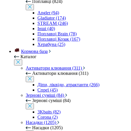
Поплавці (824)
Angler (94)
Gladiator (174)
STREAM (246)
Інші (40)
Поплавці Brain (78)
Поплавці Козак (167)
Херабуна (25)
Кормова база
Каталог
Активатори клювання (311)
Активатори клювання (311)
Діпи, ліквіди, атрактанти (266)
Спреї (45)
Зернові суміші (84)
Зернові суміші (84)
3Kbaits (82)
Corona (2)
Насадки (1205)
Насадки (1205)