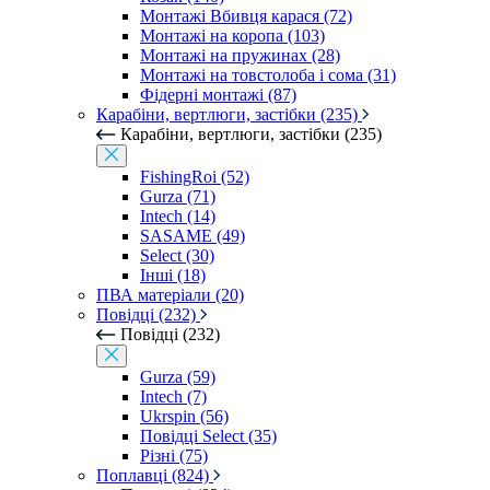
Монтажі Вбивця карася (72)
Монтажі на коропа (103)
Монтажі на пружинах (28)
Монтажі на товстолоба і сома (31)
Фідерні монтажі (87)
Карабіни, вертлюги, застібки (235)
Карабіни, вертлюги, застібки (235)
FishingRoi (52)
Gurza (71)
Intech (14)
SASAME (49)
Select (30)
Інші (18)
ПВА матеріали (20)
Повідці (232)
Повідці (232)
Gurza (59)
Intech (7)
Ukrspin (56)
Повідці Select (35)
Різні (75)
Поплавці (824)