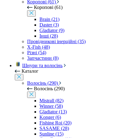
Коропові (61)
Коропові (61)
Brain (21)
Daster (3)
Gladiator (9)
Інші (28)
Провідникові інерційні (35)
X-Fish (48)
Різні (54)
Запчастини (8)
Шнури та волосінь
Каталог
Волосінь (290)
Волосінь (290)
Mistrall (82)
Winner (58)
Gladiator (13)
Konger (6)
Fishing Roi (20)
SASAME (28)
Sunline (15)