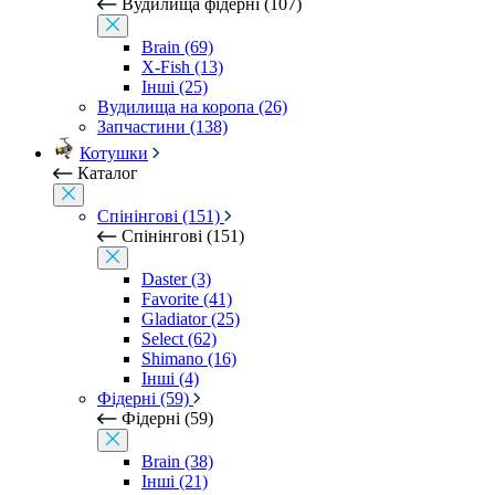
Вудилища фідерні (107)
Brain (69)
X-Fish (13)
Інші (25)
Вудилища на коропа (26)
Запчастини (138)
Котушки
Каталог
Спінінгові (151)
Спінінгові (151)
Daster (3)
Favorite (41)
Gladiator (25)
Select (62)
Shimano (16)
Інші (4)
Фідерні (59)
Фідерні (59)
Brain (38)
Інші (21)