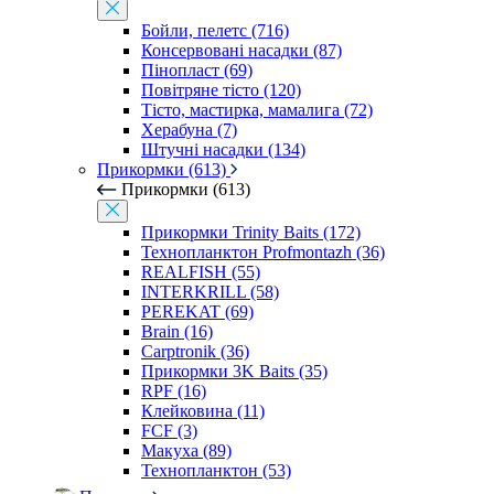
Бойли, пелетс (716)
Консервовані насадки (87)
Пінопласт (69)
Повітряне тісто (120)
Тісто, мастирка, мамалига (72)
Херабуна (7)
Штучні насадки (134)
Прикормки (613)
Прикормки (613)
Прикормки Trinity Baits (172)
Технопланктон Profmontazh (36)
REALFISH (55)
INTERKRILL (58)
PEREKAT (69)
Brain (16)
Carptronik (36)
Прикормки 3K Baits (35)
RPF (16)
Клейковина (11)
FCF (3)
Макуха (89)
Технопланктон (53)