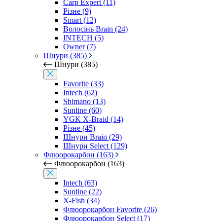
Carp Expert (11)
Різне (9)
Smart (12)
Волосінь Brain (24)
INTECH (5)
Owner (7)
Шнури (385)
Шнури (385)
Favorite (33)
Intech (62)
Shimano (13)
Sunline (60)
YGK X-Braid (14)
Різне (45)
Шнури Brain (29)
Шнури Select (129)
Флюорокарбон (163)
Флюорокарбон (163)
Intech (63)
Sunline (22)
X-Fish (34)
Флюорокарбон Favorite (26)
Флюорокарбон Select (17)