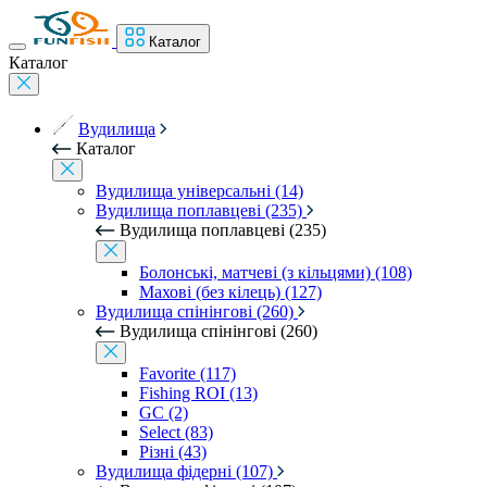
Каталог
Каталог
Вудилища
Каталог
Вудилища універсальні (14)
Вудилища поплавцеві (235)
Вудилища поплавцеві (235)
Болонські, матчеві (з кільцями) (108)
Махові (без кілець) (127)
Вудилища спінінгові (260)
Вудилища спінінгові (260)
Favorite (117)
Fishing ROI (13)
GC (2)
Select (83)
Різні (43)
Вудилища фідерні (107)