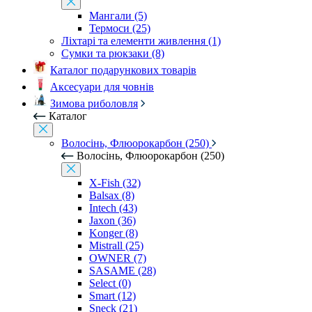
Мангали (5)
Термоси (25)
Ліхтарі та елементи живлення (1)
Сумки та рюкзаки (8)
Каталог подарункових товарів
Аксесуари для човнів
Зимова риболовля
Каталог
Волосінь, Флюорокарбон (250)
Волосінь, Флюорокарбон (250)
X-Fish (32)
Balsax (8)
Intech (43)
Jaxon (36)
Konger (8)
Mistrall (25)
OWNER (7)
SASAME (28)
Select (0)
Smart (12)
Sneck (21)