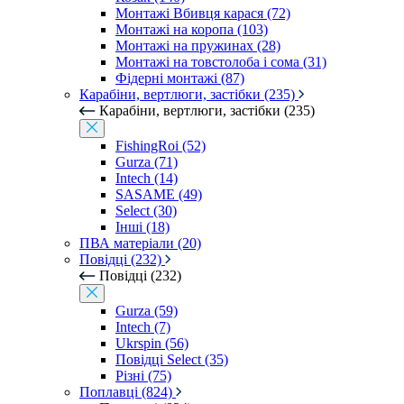
Монтажі Вбивця карася (72)
Монтажі на коропа (103)
Монтажі на пружинах (28)
Монтажі на товстолоба і сома (31)
Фідерні монтажі (87)
Карабіни, вертлюги, застібки (235)
Карабіни, вертлюги, застібки (235)
FishingRoi (52)
Gurza (71)
Intech (14)
SASAME (49)
Select (30)
Інші (18)
ПВА матеріали (20)
Повідці (232)
Повідці (232)
Gurza (59)
Intech (7)
Ukrspin (56)
Повідці Select (35)
Різні (75)
Поплавці (824)