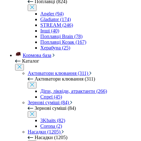
Поплавці (824)
Angler (94)
Gladiator (174)
STREAM (246)
Інші (40)
Поплавці Brain (78)
Поплавці Козак (167)
Херабуна (25)
Кормова база
Каталог
Активатори клювання (311)
Активатори клювання (311)
Діпи, ліквіди, атрактанти (266)
Спреї (45)
Зернові суміші (84)
Зернові суміші (84)
3Kbaits (82)
Corona (2)
Насадки (1205)
Насадки (1205)