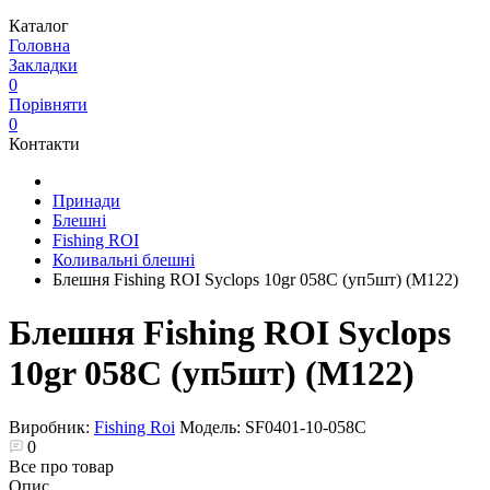
Каталог
Головна
Закладки
0
Порівняти
0
Контакти
Принади
Блешні
Fishing ROI
Коливальні блешні
Блешня Fishing ROI Syclops 10gr 058C (уп5шт) (M122)
Блешня Fishing ROI Syclops
10gr 058C (уп5шт) (M122)
Виробник:
Fishing Roi
Модель:
SF0401-10-058C
0
Все про товар
Опис