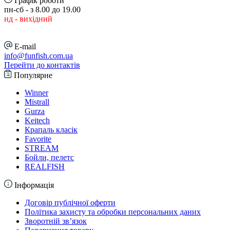
Графік роботи
пн-сб - з 8.00 до 19.00
нд - вихідний
E-mail
info@funfish.com.ua
Перейти до контактів
Популярне
Winner
Mistrall
Gurza
Keitech
Крапаль класік
Favorite
STREAM
Бойли, пелетс
REALFISH
Інформація
Договір публічної оферти
Політика захисту та обробки персональних даних
Зворотній зв’язок