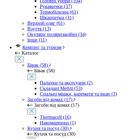
Головні убори (104)
Рукавички (37)
Термобілизна (61)
Шкарпетки (31)
Верхній одяг (61)
Взуття (13)
Окуляри поляризаційні (34)
Інше (11)
Кемпінг та туризм
Каталог
Бівак (58)
Бівак (58)
Палатки та аксесуари (2)
Складані Меблі (53)
Спальні мішки, каремати та інше (3)
Засоби від комах (17)
Засоби від комах (17)
Thermacell (16)
Накомарники (1)
Кухня та посуд (30)
Кухня та посуд (30)