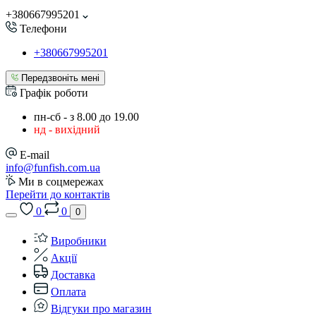
+380667995201
Телефони
+380667995201
Передзвоніть мені
Графік роботи
пн-сб - з 8.00 до 19.00
нд - вихідний
E-mail
info@funfish.com.ua
Ми в соцмережах
Перейти до контактів
0
0
0
Виробники
Акції
Доставка
Оплата
Відгуки про магазин