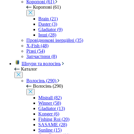
Коропові (61)
Коропові (61)
Brain (21)
Daster (3)
Gladiator (9)
Інші (28)
Провідникові інерційні (35)
X-Fish (48)
Різні (54)
Запчастини (8)
Шнури та волосінь
Каталог
Волосінь (290)
Волосінь (290)
Mistrall (82)
Winner (58)
Gladiator (13)
Konger (6)
Fishing Roi (20)
SASAME (28)
Sunline (15)