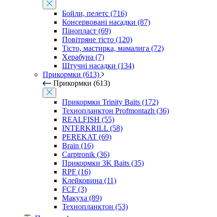
Бойли, пелетс (716)
Консервовані насадки (87)
Пінопласт (69)
Повітряне тісто (120)
Тісто, мастирка, мамалига (72)
Херабуна (7)
Штучні насадки (134)
Прикормки (613)
Прикормки (613)
Прикормки Trinity Baits (172)
Технопланктон Profmontazh (36)
REALFISH (55)
INTERKRILL (58)
PEREKAT (69)
Brain (16)
Carptronik (36)
Прикормки 3K Baits (35)
RPF (16)
Клейковина (11)
FCF (3)
Макуха (89)
Технопланктон (53)