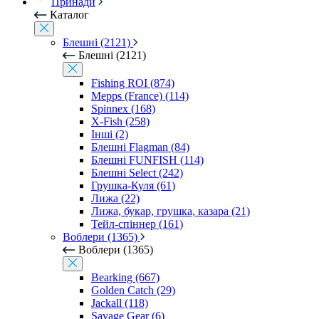
Принади
Каталог
Блешні (2121)
Блешні (2121)
Fishing ROI (874)
Mepps (France) (114)
Spinnex (168)
X-Fish (258)
Інші (2)
Блешні Flagman (84)
Блешні FUNFISH (114)
Блешні Select (242)
Грушка-Куля (61)
Лижа (22)
Лижа, букар, грушка, казара (21)
Тейл-спіннер (161)
Воблери (1365)
Воблери (1365)
Bearking (667)
Golden Catch (29)
Jackall (118)
Savage Gear (6)