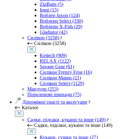
ZipBaits (5)
Інші (15)
Воблер Jaxon (124)
Воблери Select (330)
Воблери X-Fish (29)
Gladiator (42)
Силікон (3258)
Силікон (3258)
Keitech (909)
RELAX (1122)
Savage Gear (61)
Силікон Frenzy Frog (16)
Силікон Manns (21)
Силікон Select (1129)
Мандули (253)
Поролонові принади (75)
Допоміжні снасті та аксесуари
Каталог
Садки, підсаки, кукани та інше (149)
Садки, підсаки, кукани та інше (149)
Кукани, сушки та інше (27)