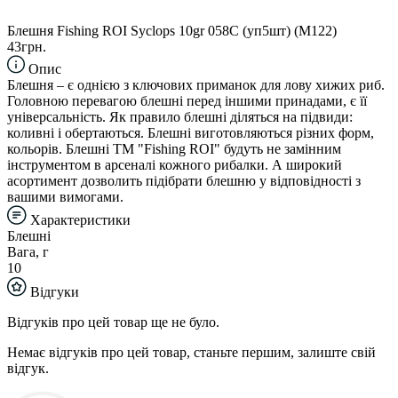
Блешня Fishing ROI Syclops 10gr 058C (уп5шт) (M122)
43грн.
Опис
Блешня – є однією з ключових приманок для лову хижих риб.
Головною перевагою блешні перед іншими принадами, є її
універсальність. Як правило блешні діляться на підвиди:
коливні і обертаються. Блешні виготовляються різних форм,
кольорів. Блешні TM "Fishing ROI" будуть не замінним
інструментом в арсеналі кожного рибалки. А широкий
асортимент дозволить підібрати блешню у відповідності з
вашими вимогами.
Характеристики
Блешні
Вага, г
10
Відгуки
Відгуків про цей товар ще не було.
Немає відгуків про цей товар, станьте першим, залиште свій
відгук.