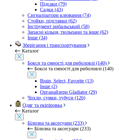
Підсаки (79)
Садки (43)
Сигналізатори клювання (74)
Стойки, підставки (62)
Інструмент рибальський (58)
Запасні кільця, тюльпани та інше (62)
Інше (34)
Зберігання і транспортування
Каталог
Бокси та ємності для риболовлі (140)
Бокси та ємності для риболовлі (140)
Brain, Select, Favorite (13)
Інше (2)
Органайзери Gladiator (29)
Чохли, сумки, тубуси (126)
Одяг та екіпіровка
Каталог
Білизна та аксесуари (233)
Білизна та аксесуари (233)