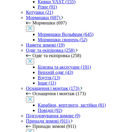
Кивки VAST (155)
Різне (91)
Котушки (21)
Мормишки (697)
Мормишки (697)
Мормишки Вольфрам (645)
Мормишки свинець (52)
Намети зимові (19)
Одяг та екіпіровка (258)
Одяг та екіпіровка (258)
Білизна та аксесуари (191)
Верхній одяг (43)
Взуття (13)
Інше (11)
Оснащення і монтаж (173)
Оснащення і монтаж (173)
Карабіни, вертлюги, застібки (81)
Повідці (92)
Підгодовування зимове (9)
Принади зимові (911)
Принади зимові (911)