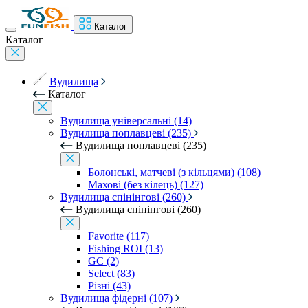
Каталог
Каталог
Вудилища
Каталог
Вудилища універсальні (14)
Вудилища поплавцеві (235)
Вудилища поплавцеві (235)
Болонські, матчеві (з кільцями) (108)
Махові (без кілець) (127)
Вудилища спінінгові (260)
Вудилища спінінгові (260)
Favorite (117)
Fishing ROI (13)
GC (2)
Select (83)
Різні (43)
Вудилища фідерні (107)