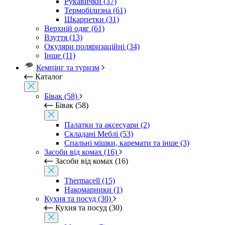
Рукавички (37)
Термобілизна (61)
Шкарпетки (31)
Верхній одяг (61)
Взуття (13)
Окуляри поляризаційні (34)
Інше (11)
Кемпінг та туризм
Каталог
Бівак (58)
Бівак (58)
Палатки та аксесуари (2)
Складані Меблі (53)
Спальні мішки, каремати та інше (3)
Засоби від комах (16)
Засоби від комах (16)
Thermacell (15)
Накомарники (1)
Кухня та посуд (30)
Кухня та посуд (30)