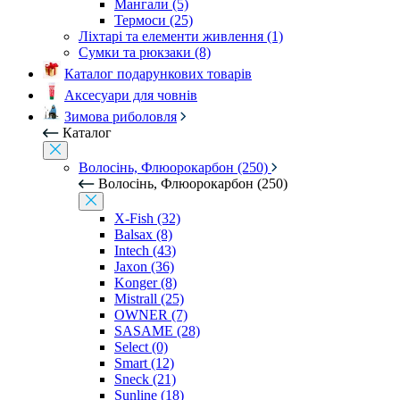
Мангали (5)
Термоси (25)
Ліхтарі та елементи живлення (1)
Сумки та рюкзаки (8)
Каталог подарункових товарів
Аксесуари для човнів
Зимова риболовля
Каталог
Волосінь, Флюорокарбон (250)
Волосінь, Флюорокарбон (250)
X-Fish (32)
Balsax (8)
Intech (43)
Jaxon (36)
Konger (8)
Mistrall (25)
OWNER (7)
SASAME (28)
Select (0)
Smart (12)
Sneck (21)
Sunline (18)