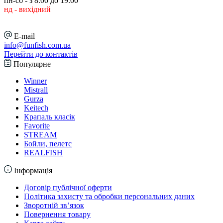
пн-сб - з 8.00 до 19.00
нд - вихідний
E-mail
info@funfish.com.ua
Перейти до контактів
Популярне
Winner
Mistrall
Gurza
Keitech
Крапаль класік
Favorite
STREAM
Бойли, пелетс
REALFISH
Інформація
Договір публічної оферти
Політика захисту та обробки персональних даних
Зворотній зв’язок
Повернення товару