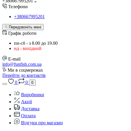
+380667995201
Телефони
+380667995201
Передзвоніть мені
Графік роботи
пн-сб - з 8.00 до 19.00
нд - вихідний
E-mail
info@funfish.com.ua
Ми в соцмережах
Перейти до контактів
0
0
0
Виробники
Акції
Доставка
Оплата
Відгуки про магазин