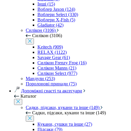
Інші (15)
Воблер Jaxon (124)
Воблери Select (330)
Воблери X-Fish (5)
Gladiator (42)
Силікон (3106)
Силікон (3106)
Keitech (909)
RELAX (1122)
Savage Gear (61)
Силікон Frenzy Frog (16)
Силікон Manns (21)
Силікон Select (977)
Мандули (253)
Поролонові принади (75)
Допоміжні снасті та аксесуари
Каталог
Садки, підсаки, кукани та інше (149)
Садки, підсаки, кукани та інше (149)
Кукани, сушки та інше (27)
Підсаки (79)