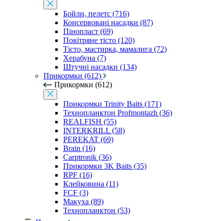
Бойли, пелетс (716)
Консервовані насадки (87)
Пінопласт (69)
Повітряне тісто (120)
Тісто, мастирка, мамалига (72)
Херабуна (7)
Штучні насадки (134)
Прикормки (612)
Прикормки (612)
Прикормки Trinity Baits (171)
Технопланктон Profmontazh (36)
REALFISH (55)
INTERKRILL (58)
PEREKAT (69)
Brain (16)
Carptronik (36)
Прикормки 3K Baits (35)
RPF (16)
Клейковина (11)
FCF (3)
Макуха (89)
Технопланктон (53)