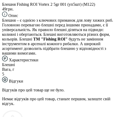
Блешня Fishing ROI Vortex 2 5gr 001 (уп5шт) (M122)
49грн.
Опис
Блешня – є однією з ключових приманок для лову хижих риб.
Головною перевагою блешні перед іншими принадами, є її
універсальність. Як правило блешні діляться на підвиди:
коливні і обертаються. Блешні виготовляються різних форм,
кольорів. Блешні
TM "Fishing ROI"
будуть не замінним
інструментом в арсеналі кожного рибалки. А широкий
асортимент дозволить підібрати блешню у відповідності з
вашими вимогами.
Характеристики
Блешні
Вага, г
5
Відгуки
Відгуків про цей товар ще не було.
Немає відгуків про цей товар, станьте першим, залиште свій
відгук.