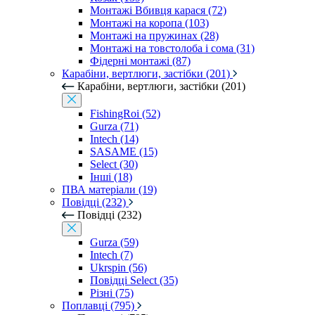
Монтажі Вбивця карася (72)
Монтажі на коропа (103)
Монтажі на пружинах (28)
Монтажі на товстолоба і сома (31)
Фідерні монтажі (87)
Карабіни, вертлюги, застібки (201)
Карабіни, вертлюги, застібки (201)
FishingRoi (52)
Gurza (71)
Intech (14)
SASAME (15)
Select (30)
Інші (18)
ПВА матеріали (19)
Повідці (232)
Повідці (232)
Gurza (59)
Intech (7)
Ukrspin (56)
Повідці Select (35)
Різні (75)
Поплавці (795)