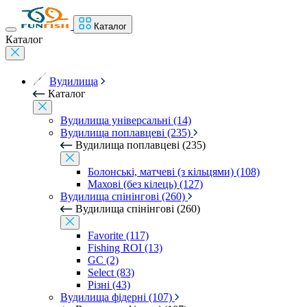
Каталог
Каталог
Вудилища
Каталог
Вудилища універсальні (14)
Вудилища поплавцеві (235)
Вудилища поплавцеві (235)
Болонські, матчеві (з кільцями) (108)
Махові (без кілець) (127)
Вудилища спінінгові (260)
Вудилища спінінгові (260)
Favorite (117)
Fishing ROI (13)
GC (2)
Select (83)
Різні (43)
Вудилища фідерні (107)