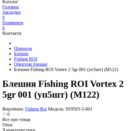
Каталог
Головна
Закладки
0
Порівняти
0
Контакти
Принади
Блешні
Fishing ROI
Обертові блешні
Блешня Fishing ROI Vortex 2 5gr 001 (уп5шт) (M122)
Блешня Fishing ROI Vortex 2
5gr 001 (уп5шт) (M122)
Виробник:
Fishing Roi
Модель:
SF0503-5-001
0
Все про товар
Опис
Характеристики