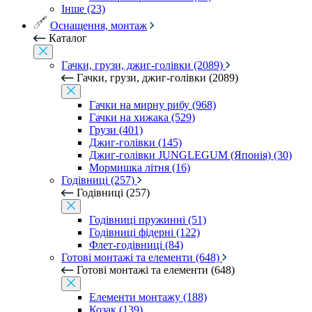
Інше (23)
Оснащення, монтаж
Каталог
Гачки, грузи, джиг-голівки (2089)
Гачки, грузи, джиг-голівки (2089)
Гачки на мирну рибу (968)
Гачки на хижака (529)
Грузи (401)
Джиг-голівки (145)
Джиг-голівки JUNGLEGUM (Японія) (30)
Мормишка літня (16)
Годівниці (257)
Годівниці (257)
Годівниці пружинні (51)
Годівниці фідерні (122)
Флет-годівниці (84)
Готові монтажі та елементи (648)
Готові монтажі та елементи (648)
Елементи монтажу (188)
Козак (139)