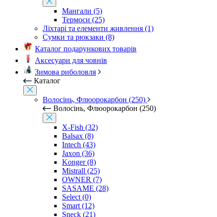
Мангали (5)
Термоси (25)
Ліхтарі та елементи живлення (1)
Сумки та рюкзаки (8)
Каталог подарункових товарів
Аксесуари для човнів
Зимова риболовля
Каталог
Волосінь, Флюорокарбон (250)
Волосінь, Флюорокарбон (250)
X-Fish (32)
Balsax (8)
Intech (43)
Jaxon (36)
Konger (8)
Mistrall (25)
OWNER (7)
SASAME (28)
Select (0)
Smart (12)
Sneck (21)