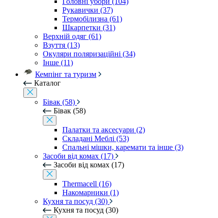
Головні убори (104)
Рукавички (37)
Термобілизна (61)
Шкарпетки (31)
Верхній одяг (61)
Взуття (13)
Окуляри поляризаційні (34)
Інше (11)
Кемпінг та туризм
Каталог
Бівак (58)
Бівак (58)
Палатки та аксесуари (2)
Складані Меблі (53)
Спальні мішки, каремати та інше (3)
Засоби від комах (17)
Засоби від комах (17)
Thermacell (16)
Накомарники (1)
Кухня та посуд (30)
Кухня та посуд (30)