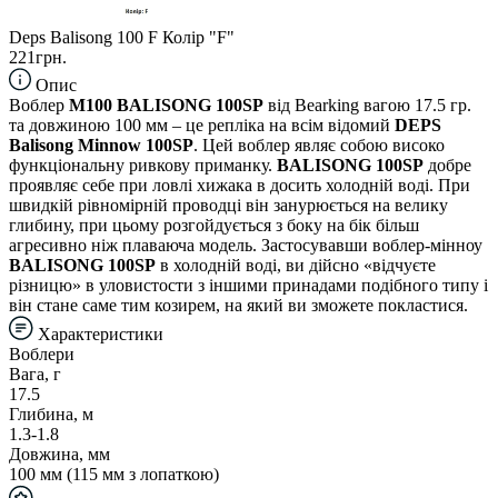
Deps Balisong 100 F Колір "F"
221грн.
Опис
Воблер
M100 BALISONG 100SP
від Bearking вагою 17.5 гр.
та довжиною 100 мм – це репліка на всім відомий
DEPS
Balisong Minnow 100SP
. Цей воблер являє собою високо
функціональну ривкову приманку.
BALISONG 100SP
добре
проявляє себе при ловлі хижака в досить холодній воді. При
швидкій рівномірній проводці він занурюється на велику
глибину, при цьому розгойдується з боку на бік більш
агресивно ніж плаваюча модель. Застосувавши воблер-мінноу
BALISONG 100SP
в холодній воді, ви дійсно «відчуєте
різницю» в уловистости з іншими принадами подібного типу і
він стане саме тим козирем, на який ви зможете покластися.
Характеристики
Воблери
Вага, г
17.5
Глибина, м
1.3-1.8
Довжина, мм
100 мм (115 мм з лопаткою)