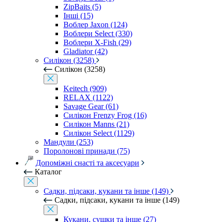
ZipBaits (5)
Інші (15)
Воблер Jaxon (124)
Воблери Select (330)
Воблери X-Fish (29)
Gladiator (42)
Силікон (3258)
Силікон (3258)
Keitech (909)
RELAX (1122)
Savage Gear (61)
Силікон Frenzy Frog (16)
Силікон Manns (21)
Силікон Select (1129)
Мандули (253)
Поролонові принади (75)
Допоміжні снасті та аксесуари
Каталог
Садки, підсаки, кукани та інше (149)
Садки, підсаки, кукани та інше (149)
Кукани, сушки та інше (27)