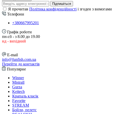
Підпишіться
Я прочитав
Політика конфіденційності
і згоден з вимогами
Телефони
+380667995201
Графік роботи
пн-сб - з 8.00 до 19.00
нд - вихідний
E-mail
info@funfish.com.ua
Перейти до контактів
Популярне
Winner
Mistrall
Gurza
Keitech
Крапаль класік
Favorite
STREAM
Бойли, пелетс