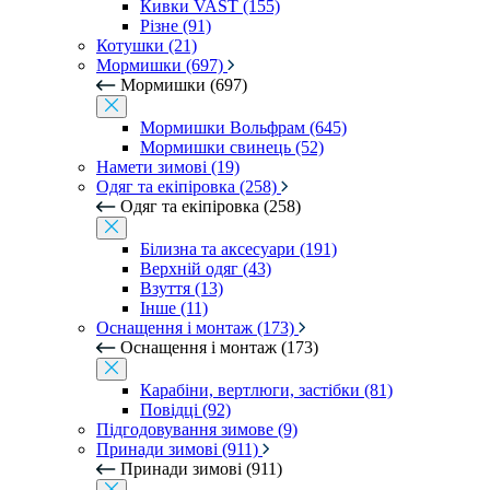
Кивки VAST (155)
Різне (91)
Котушки (21)
Мормишки (697)
Мормишки (697)
Мормишки Вольфрам (645)
Мормишки свинець (52)
Намети зимові (19)
Одяг та екіпіровка (258)
Одяг та екіпіровка (258)
Білизна та аксесуари (191)
Верхній одяг (43)
Взуття (13)
Інше (11)
Оснащення і монтаж (173)
Оснащення і монтаж (173)
Карабіни, вертлюги, застібки (81)
Повідці (92)
Підгодовування зимове (9)
Принади зимові (911)
Принади зимові (911)