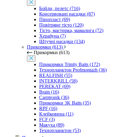
Бойли, пелетс (716)
Консервовані насадки (87)
Пінопласт (69)
Повітряне тісто (120)
Тісто, мастирка, мамалига (72)
Херабуна (7)
Штучні насадки (134)
Прикормки (613)
Прикормки (613)
Прикормки Trinity Baits (172)
Технопланктон Profmontazh (36)
REALFISH (55)
INTERKRILL (58)
PEREKAT (69)
Brain (16)
Carptronik (36)
Прикормки 3K Baits (35)
RPF (16)
Клейковина (11)
FCF (3)
Макуха (89)
Технопланктон (53)