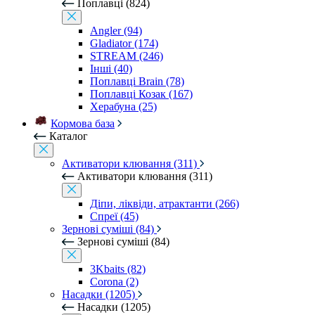
Поплавці (824)
Angler (94)
Gladiator (174)
STREAM (246)
Інші (40)
Поплавці Brain (78)
Поплавці Козак (167)
Херабуна (25)
Кормова база
Каталог
Активатори клювання (311)
Активатори клювання (311)
Діпи, ліквіди, атрактанти (266)
Спреї (45)
Зернові суміші (84)
Зернові суміші (84)
3Kbaits (82)
Corona (2)
Насадки (1205)
Насадки (1205)