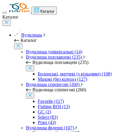
Каталог
Каталог
Вудилища
Каталог
Вудилища універсальні (14)
Вудилища поплавцеві (235)
Вудилища поплавцеві (235)
Болонські, матчеві (з кільцями) (108)
Махові (без кілець) (127)
Вудилища спінінгові (260)
Вудилища спінінгові (260)
Favorite (117)
Fishing ROI (13)
GC (2)
Select (83)
Різні (43)
Вудилища фідерні (107)