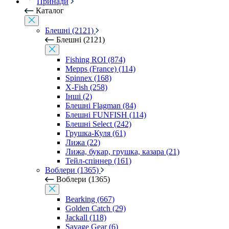
Принади
Каталог
Блешні (2121)
Блешні (2121)
Fishing ROI (874)
Mepps (France) (114)
Spinnex (168)
X-Fish (258)
Інші (2)
Блешні Flagman (84)
Блешні FUNFISH (114)
Блешні Select (242)
Грушка-Куля (61)
Лижа (22)
Лижа, букар, грушка, казара (21)
Тейл-спіннер (161)
Воблери (1365)
Воблери (1365)
Bearking (667)
Golden Catch (29)
Jackall (118)
Savage Gear (6)