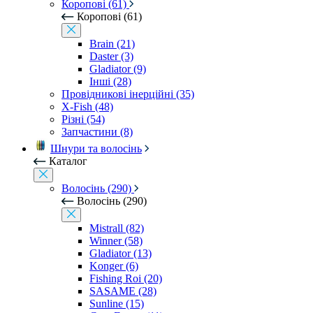
Коропові (61)
Коропові (61)
Brain (21)
Daster (3)
Gladiator (9)
Інші (28)
Провідникові інерційні (35)
X-Fish (48)
Різні (54)
Запчастини (8)
Шнури та волосінь
Каталог
Волосінь (290)
Волосінь (290)
Mistrall (82)
Winner (58)
Gladiator (13)
Konger (6)
Fishing Roi (20)
SASAME (28)
Sunline (15)