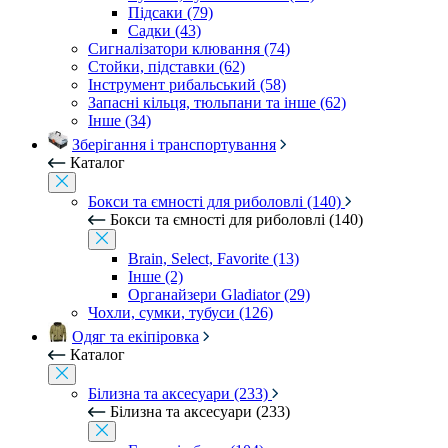
Підсаки (79)
Садки (43)
Сигналізатори клювання (74)
Стойки, підставки (62)
Інструмент рибальський (58)
Запасні кільця, тюльпани та інше (62)
Інше (34)
Зберігання і транспортування
Каталог
Бокси та ємності для риболовлі (140)
Бокси та ємності для риболовлі (140)
Brain, Select, Favorite (13)
Інше (2)
Органайзери Gladiator (29)
Чохли, сумки, тубуси (126)
Одяг та екіпіровка
Каталог
Білизна та аксесуари (233)
Білизна та аксесуари (233)