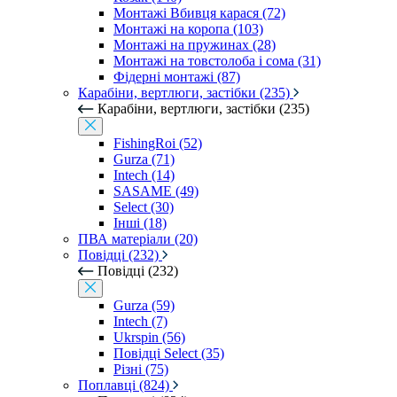
Монтажі Вбивця карася (72)
Монтажі на коропа (103)
Монтажі на пружинах (28)
Монтажі на товстолоба і сома (31)
Фідерні монтажі (87)
Карабіни, вертлюги, застібки (235)
Карабіни, вертлюги, застібки (235)
FishingRoi (52)
Gurza (71)
Intech (14)
SASAME (49)
Select (30)
Інші (18)
ПВА матеріали (20)
Повідці (232)
Повідці (232)
Gurza (59)
Intech (7)
Ukrspin (56)
Повідці Select (35)
Різні (75)
Поплавці (824)