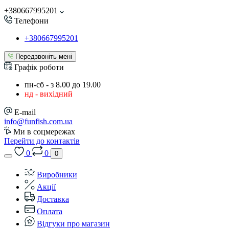
+380667995201
Телефони
+380667995201
Передзвоніть мені
Графік роботи
пн-сб - з 8.00 до 19.00
нд - вихідний
E-mail
info@funfish.com.ua
Ми в соцмережах
Перейти до контактів
0
0
0
Виробники
Акції
Доставка
Оплата
Відгуки про магазин