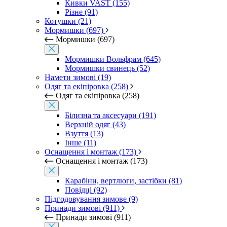
Кивки VAST (155)
Різне (91)
Котушки (21)
Мормишки (697)
Мормишки (697)
Мормишки Вольфрам (645)
Мормишки свинець (52)
Намети зимові (19)
Одяг та екіпіровка (258)
Одяг та екіпіровка (258)
Білизна та аксесуари (191)
Верхній одяг (43)
Взуття (13)
Інше (11)
Оснащення і монтаж (173)
Оснащення і монтаж (173)
Карабіни, вертлюги, застібки (81)
Повідці (92)
Підгодовування зимове (9)
Принади зимові (911)
Принади зимові (911)