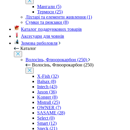
Мангали (5)
Термоси (25)
Ліхтарі та елементи живлення (1)
Сумки та рюкзаки (8)
Каталог подарункових товарів
Аксесуари для човнів
Зимова риболовля
Каталог
Волосінь, Флюорокарбон (250)
Волосінь, Флюорокарбон (250)
X-Fish (32)
Balsax (8)
Intech (43)
Jaxon (36)
Konger (8)
Mistrall (25)
OWNER (7)
SASAME (28)
Select (0)
Smart (12)
Sneck (21)