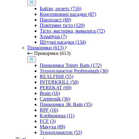
Бойли, пелетс (716)
Консервовані насадки (87)
Пінопласт (69)
Повітряне тісто (120)
Тісто, мастирка, мамалига (72)
Херабуна (7)
Штучні насадки (134)
Прикормки (613)
Прикормки (613)
Прикормки Trinity Baits (172)
Технопланктон Profmontazh (36)
REALFISH (55)
INTERKRILL (58)
PEREKAT (69)
Brain (16)
Carptronik (36)
Прикормки 3K Baits (35)
RPF (16)
Клейковина (11)
FCF (3)
Макуха (89)
Технопланктон (53)