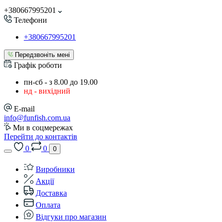
+380667995201
Телефони
+380667995201
Передзвоніть мені
Графік роботи
пн-сб - з 8.00 до 19.00
нд - вихідний
E-mail
info@funfish.com.ua
Ми в соцмережах
Перейти до контактів
0
0
0
Виробники
Акції
Доставка
Оплата
Відгуки про магазин