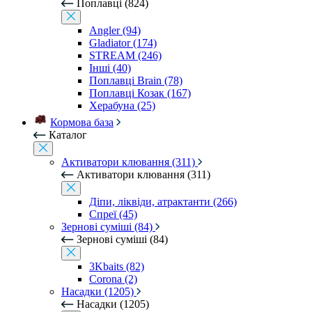
Поплавці (824)
Angler (94)
Gladiator (174)
STREAM (246)
Інші (40)
Поплавці Brain (78)
Поплавці Козак (167)
Херабуна (25)
Кормова база
Каталог
Активатори клювання (311)
Активатори клювання (311)
Діпи, ліквіди, атрактанти (266)
Спреї (45)
Зернові суміші (84)
Зернові суміші (84)
3Kbaits (82)
Corona (2)
Насадки (1205)
Насадки (1205)