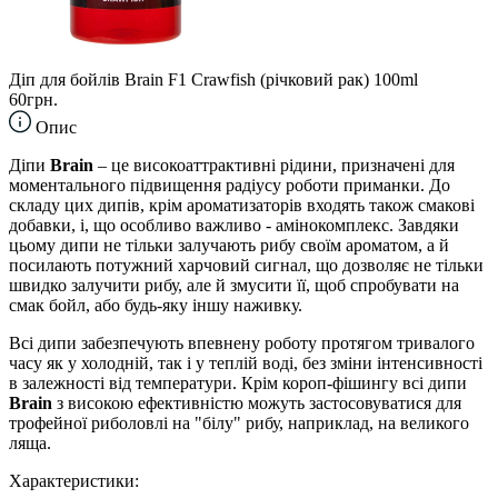
Діп для бойлів Brain F1 Crawfish (річковий рак) 100ml
60грн.
Опис
Діпи
Brain
– це високоаттрактивні рідини, призначені для
моментального підвищення радіусу роботи приманки. До
складу цих дипів, крім ароматизаторів входять також смакові
добавки, і, що особливо важливо - амінокомплекс. Завдяки
цьому дипи не тільки залучають рибу своїм ароматом, а й
посилають потужний харчовий сигнал, що дозволяє не тільки
швидко залучити рибу, але й змусити її, щоб спробувати на
смак бойл, або будь-яку іншу наживку.
Всі дипи забезпечують впевнену роботу протягом тривалого
часу як у холодній, так і у теплій воді, без зміни інтенсивності
в залежності від температури. Крім короп-фішингу всі дипи
Brain
з високою ефективністю можуть застосовуватися для
трофейної риболовлі на "білу" рибу, наприклад, на великого
ляща.
Характеристики: