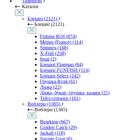
Принади
Каталог
Блешні (2121)
Блешні (2121)
Fishing ROI (874)
Mepps (France) (114)
Spinnex (168)
X-Fish (258)
Інші (2)
Блешні Flagman (84)
Блешні FUNFISH (114)
Блешні Select (242)
Грушка-Куля (61)
Лижа (22)
Лижа, букар, грушка, казара (21)
Тейл-спіннер (161)
Воблери (1365)
Воблери (1365)
Bearking (667)
Golden Catch (29)
Jackall (118)
Savage Gear (6)