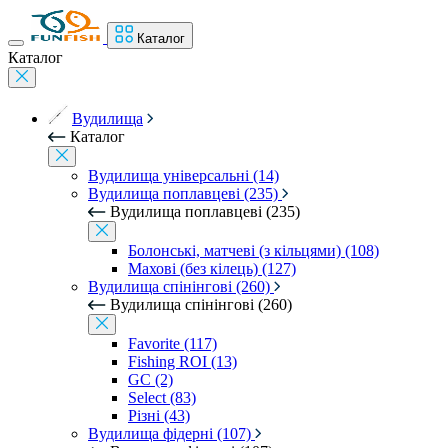
Каталог
Каталог
Вудилища
Каталог
Вудилища універсальні (14)
Вудилища поплавцеві (235)
Вудилища поплавцеві (235)
Болонські, матчеві (з кільцями) (108)
Махові (без кілець) (127)
Вудилища спінінгові (260)
Вудилища спінінгові (260)
Favorite (117)
Fishing ROI (13)
GC (2)
Select (83)
Різні (43)
Вудилища фідерні (107)