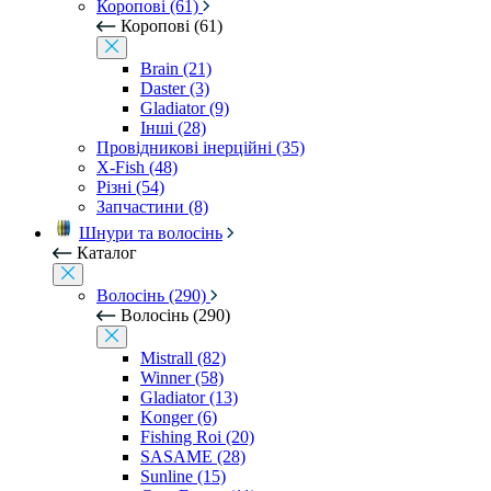
Коропові (61)
Коропові (61)
Brain (21)
Daster (3)
Gladiator (9)
Інші (28)
Провідникові інерційні (35)
X-Fish (48)
Різні (54)
Запчастини (8)
Шнури та волосінь
Каталог
Волосінь (290)
Волосінь (290)
Mistrall (82)
Winner (58)
Gladiator (13)
Konger (6)
Fishing Roi (20)
SASAME (28)
Sunline (15)