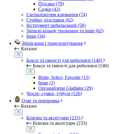
Підсаки (79)
Садки (43)
Сигналізатори клювання (74)
Стойки, підставки (62)
Інструмент рибальський (58)
Запасні кільця, тюльпани та інше (62)
Інше (34)
Зберігання і транспортування
Каталог
Бокси та ємності для риболовлі (140)
Бокси та ємності для риболовлі (140)
Brain, Select, Favorite (13)
Інше (2)
Органайзери Gladiator (29)
Чохли, сумки, тубуси (126)
Одяг та екіпіровка
Каталог
Білизна та аксесуари (233)
Білизна та аксесуари (233)