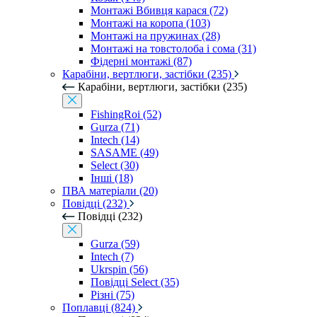
Монтажі Вбивця карася (72)
Монтажі на коропа (103)
Монтажі на пружинах (28)
Монтажі на товстолоба і сома (31)
Фідерні монтажі (87)
Карабіни, вертлюги, застібки (235)
Карабіни, вертлюги, застібки (235)
FishingRoi (52)
Gurza (71)
Intech (14)
SASAME (49)
Select (30)
Інші (18)
ПВА матеріали (20)
Повідці (232)
Повідці (232)
Gurza (59)
Intech (7)
Ukrspin (56)
Повідці Select (35)
Різні (75)
Поплавці (824)