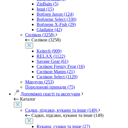
ZipBaits (5)
Інші (15)
Воблер Jaxon (124)
Воблери Select (330)
Воблери X-Fish (29)
Gladiator (42)
Силікон (3258)
Силікон (3258)
Keitech (909)
RELAX (1122)
Savage Gear (61)
Силікон Frenzy Frog (16)
Силікон Manns (21)
Силікон Select (1129)
Мандули (253)
Поролонові принади (75)
Допоміжні снасті та аксесуари
Каталог
Садки, підсаки, кукани та інше (149)
Садки, підсаки, кукани та інше (149)
Кукани, сушки та інше (27)